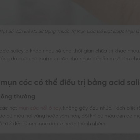
Một Số Vấn Đề Khi Sử Dụng Thuốc Trị Mụn Cóc Để Đạt Được Hiệu Q
cid salicylic khác nhau sẽ cho thời gian chữa trị khác nhau.
 nồng độ cao cho loại mụn cóc nhỏ chưa đến 5mm sẽ làm cho
.
 mụn cóc có thể điều trị bằng acid sali
hông thường
 các hạt
mụn cóc nổi ở tay
, không gây đau nhức. Tách biệt r
do có màu hơi vàng hoặc sậm hơn, đôi khi có màu đen do mạ
hỏ từ 2 đến 10mm mọc đơn lẻ hoặc thành nhóm.