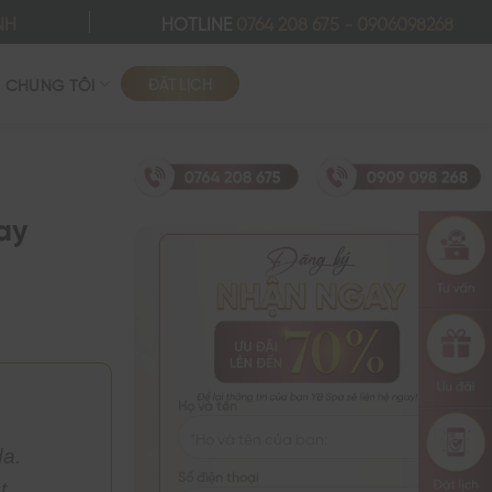
NH
HOTLINE
0764 208 675
-
0906098268
ĐẶT LỊCH
Ề CHÚNG TÔI
ay
Họ và tên
da.
Số điện thoại
t.