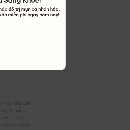
 thâm mụn, làm
hác đồ trị mụn cá nhân hóa,
ư vấn miễn phí ngay hôm nay!
Blemish + Age
nser…
e Ordinary AHA
 trên da, sát
thông thoáng,…
i với
tình trạng
ng hơn cần phải