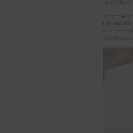
có đơn thuốc 
Với cơ chế tươ
tróc dần dần 
cảm giác nhẵn
các vết sẹo s