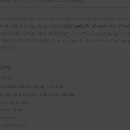
t loại bệnh trên da dù không nguy hiểm nhưng lại làm mất t
hiều cách trong đó sử dụng
acid salicylic trị mụn cóc
là mộ
hổ biến và hiệu quả để trị mụn cóc, khi sử dụng đúng và ki
.
Viện Thẩm Mỹ YB Spa
sẽ cung cấp cho bạn về cách sử dụng 
 mụn cóc.
dung
c là gì?
a acid salicylic trị mụn cóc là gì?
n cóc có thể điều trị bằng acid salicylic
c thông thường
óc bàn chân
óc phẳng
óc quanh móng