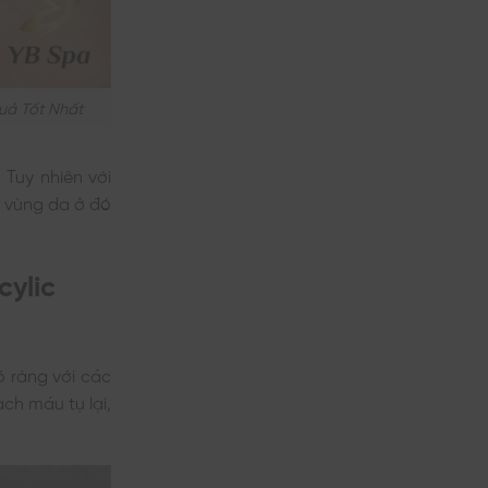
uả Tốt Nhất
 Tuy nhiên với
 vùng da ở đó
cylic
õ ràng với các
ch máu tụ lại,