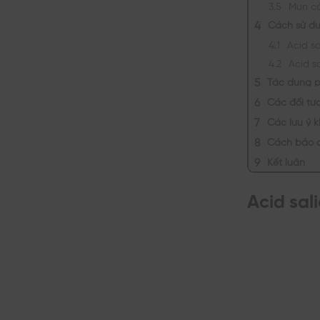
Mụn có
Cách sử dụn
Acid sa
Acid s
Tác dụng ph
Các đối tượ
Các lưu ý k
Cách bảo q
Kết luận
Acid sali