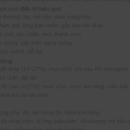
mụn cóc điều trị hiệu quả
 thường: tay, nổi sần, màu vàng/nâu.
ân: gót, lòng bàn chân, gây đau khi đi lại.
: mặt, tay, chân, mọc thành cụm.
 móng: gây biến dạng móng.
sợi: mảnh, dễ lây.
 dùng
độ thấp (17–27%): mụn nhỏ, bôi sau khi rửa/ngâm
2–24h, lặp lại.
độ cao (>27%): mụn chai, mụn lan rộng, cần bác
ránh bôi lan da lành.
ụng phụ: đỏ, rát, bong da, hiếm khi nặng.
da nhạy cảm, dị ứng salicylate, vết thương hở, tiểu
hắn, chống nắng, kiên trì sử dụng.