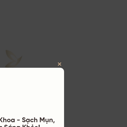
CLOSE
THIS
h Chóng
MODULE
AID) và là một
u trị các bệnh
 Khoa - Sạch Mụn,
a Sáng Khỏe!