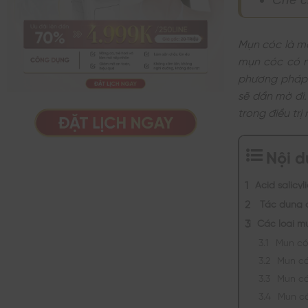
Mụn cóc là mộ
mụn cóc có n
phương pháp p
sẽ dần mờ đi
trong điều trị
Nội 
Acid salicyli
Tác dụng củ
Các loại mụ
Mụn có
Mụn c
Mụn c
Mụn c