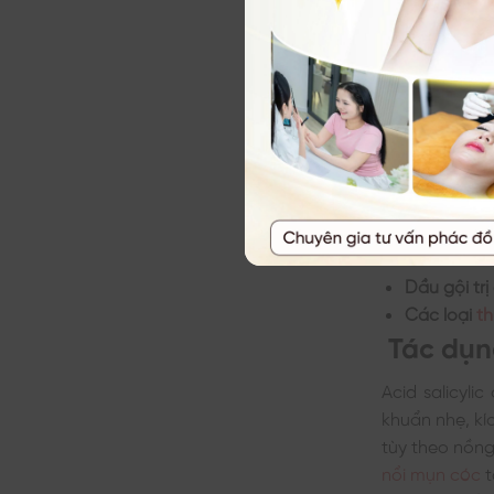
Ngoài ra, aci
sáng da và tẩ
Một số sản phẩ
Mỹ phẩm h
Defense…
Sữa rửa mặ
Kem tẩy tế
30% BHA 2% 
Dầu gội trị
Các loại
th
Tác dụng
Acid salicyl
khuẩn nhẹ, kí
tùy theo nồng
nổi mụn cóc
t