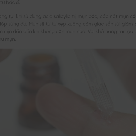
từ bác sĩ.
ng tự, khi sử dụng acid salicylic trị mụn cóc, các nốt mụn có
lớp sừng đó. Mụn sẽ từ từ xẹp xuống cảm giác sần sùi giảm
 mịn dần đến khi không còn mụn nữa. Với khả năng tái tạo 
au mụn.