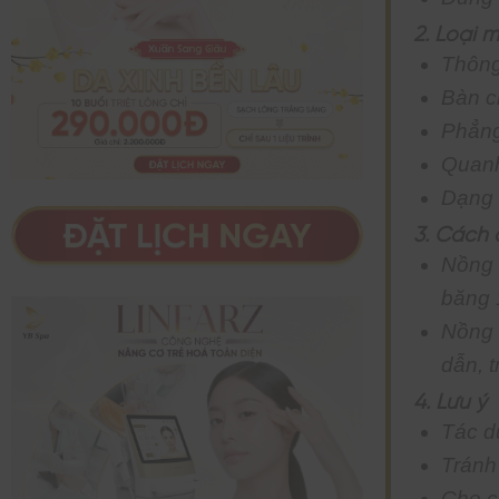
2. Loại 
Thông
Bàn ch
Phẳng
Quanh
Dạng 
3. Cách
Nồng 
băng 1
Nồng 
dẫn, t
4. Lưu ý
Tác d
Tránh 
Che c