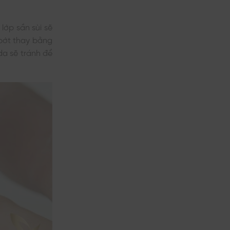
 lớp sần sùi sẽ
 bớt thay bằng
da sẽ tránh để