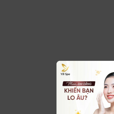
Acid S
Acid salicyli
loại axit bet
về da đặc biệt