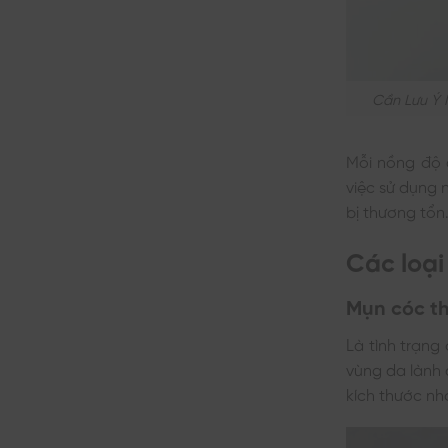
Cần Lưu Ý 
Mỗi nồng độ a
việc sử dụng
bị thương tổn
Các loại
Mụn cóc t
Là tình trạng
vùng da lành 
kích thước n