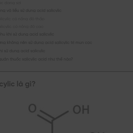
c dạng sợi
g và liều sử dụng acid salicylic
licylic có nồng độ thấp
alicylic có nồng độ cao
ụ khi sử dụng acid salicylic
ng không nên sử dụng acid salicylic trị mụn cóc
hi sử dụng acid salicylic
uản thuốc salicylic acid như thế nào?
cylic là gì?