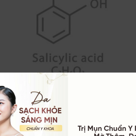
alicylic Là Thuốc Có Khả Năng Trị Mụn Cóc Rất Hiệu Quả Và Nhan
c là một chất thuộc nhóm thuốc kháng viêm không steroid (NS
a hydroxyl (BHA). Thường được dùng trong các sản phẩm điề
Trị Mụn Chuẩn Y
 như: Mụn, vảy nến, viêm da tiết bã, sẹo lồi, ngứa…
Mờ Thâm, D