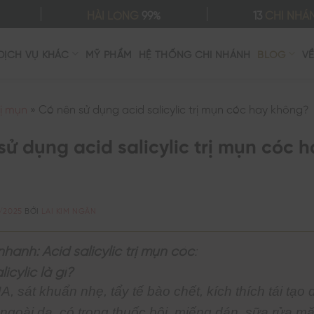
HÀI LÒNG
99%
13
CHI NHÁ
DỊCH VỤ KHÁC
MỸ PHẨM
HỆ THỐNG CHI NHÁNH
BLOG
V
rị mụn
»
Có nên sử dụng acid salicylic trị mụn cóc hay không?
sử dụng acid salicylic trị mụn cóc h
/2025
BỞI
LAI KIM NGÂN
nhanh: Acid salicylic trị mụn cóc
:
licylic là gì?
, sát khuẩn nhẹ, tẩy tế bào chết, kích thích tái tạo 
ngoài da, có trong thuốc bôi, miếng dán, sữa rửa mặ