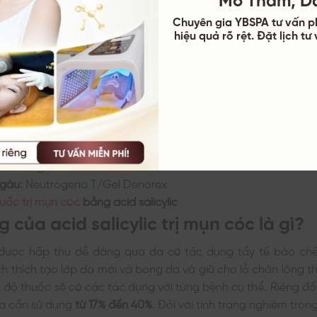
d salicylic cũng xuất hiện trong mỹ phẩm với tác dụng trị
Chuyên gia YBSPA tư vấn p
y tế bào chết.
Lưu ý thuốc chỉ được sử dụng ngoài da
.
hiệu quả rõ rệt. Đặt lịch t
m nổi tiếng có chứa acid salicylic:
ỗ trợ trị mụn:
The Ordinary Salicylic Acid 2% Solution, 
t:
Neutrogena Oil Free Acne Wash, Cerave Renewing SA Clea
 bào chết:
The Inkey List Beta Hydroxy Acid Exfoliant 2%, Th
Peeling Solution..
 gàu:
Neutrogena T/Gel Denorex
uốc trị mụn cóc
bằng acid salicylic
 của acid salicylic trị mụn cóc là gì?
ic được hấp thu dễ dàng qua da có tác dụng tẩy tế bào chết
ch thích tạo lớp da mới và bong da và giữ cho lỗ chân lông 
 độ thuốc sẽ có các tác dụng với từng bệnh cụ thể. Riêng đố
a cần sử dụng
từ 17% đến 40%
. Đối với tình trạng nghiêm trọ