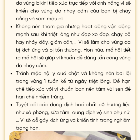
da vùng bikini tiếp xúc trực tiếp với ánh nắng vì sẽ
khiến cho vùng da nhạy cảm của bạn bị cháy
nắng và sạm màu đi.
Không nên tham gia những hoạt động vận động
mạnh sau khi triệt lông như đạp xe đạp, chạy bộ
hay nhảy dây, giảm cân,… Vì sẽ làm cho vùng da
bị kích ứng và bị tổn thương. Hơn nữa, mồ hôi tiết
ra mồ hôi sẽ giúp vi khuẩn dễ dàng tấn công vùng
da nhạy cảm.
Tránh mặc nội y quá chật và không nên bơi lội
trong vòng 1 tuần kể từ ngày triệt lông. Để hạn
chế tiếp xúc với vi khuẩn bạn nên tắm vòi sen để
hạn chế nhiễm trùng.
Tuyệt đối các dung dịch hoá chất có hương liệu
như xà phòng, sữa tắm, dung dịch vệ sinh phụ nữ,
… Vì sẽ dễ gây kích ứng và khiến tình trạng nghiêm
trọng hơn.