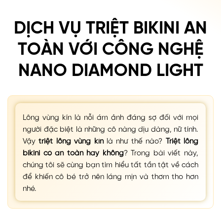
DỊCH VỤ TRIỆT BIKINI AN
TOÀN VỚI CÔNG NGHỆ
NANO DIAMOND LIGHT
Lông vùng kín là nỗi ám ảnh đáng sợ đối với mọi
người đặc biệt là những cô nàng dịu dàng, nữ tính.
Vậy
triệt lông vùng kín
là như thế nào?
Triệt lông
bikini có an toàn hay không
? Trong bài viết này,
chúng tôi sẽ cùng bạn tìm hiểu tất tần tật về cách
để khiến cô bé trở nên láng mịn và thơm tho hơn
nhé.