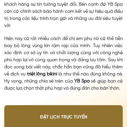
khách hàng sự tin tưởng tuyệt đối. Bên cạnh đó YB Spa
còn có chính sách bảo hành cam kết về sự hiệu quả điều
trị trong các liệu trình trọn gói và những ưu đãi siêu tuyệt
vời
Hiện nay có rất nhiều cách để chị em phụ nữ có thể tiễn
bay bộ lông vùng kín rậm rạp của mình. Tuy nhiên việc
xác định cơ sở uy tín và chất lượng cùng với công nghệ
phù hợp lại vô cùng quan trọng và đáng lưu tâm. Sau khi
đọc xong bài viết này, chắc hẳn bạn cũng đã hiểu thêm
về dịch vụ
triệt lông bikini
là như thế nào đúng không nè.
Hy vọng, những chia sẻ trên của
YB Spa
sẽ giúp bạn có
được lựa chọn thật phù hợp và đúng đắn cho bản thân.
ĐẶT LỊCH TRỰC TUYẾN