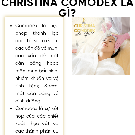
CHRISTINA COMODEX LÀ
GÌ?
Comodex là liệu
pháp thanh lọc
độc tố và điều trị
các vấn đề về mụn,
các vấn đề mất
cân bằng hooc
môn, mụn bẩn sinh,
nhiễm khuẩn và vệ
sinh kém; Stress,
mất cân bằng về
dinh dưỡng.
Comodex là sự kết
hợp của các chiết
xuất thực vật và
các thành phần ưu