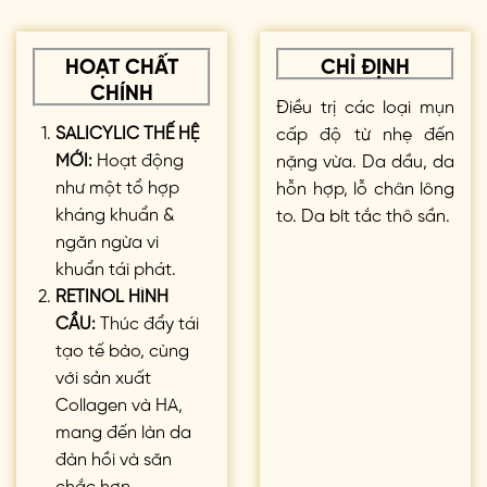
HOẠT CHẤT
CHỈ ĐỊNH
CHÍNH
Điều trị các loại mụn
SALICYLIC THẾ HỆ
cấp độ từ nhẹ đến
MỚI:
Hoạt động
nặng vừa. Da dầu, da
như một tổ hợp
hỗn hợp, lỗ chân lông
kháng khuẩn &
to. Da bít tắc thô sần.
ngăn ngừa vi
khuẩn tái phát.
RETINOL HÌNH
CẦU:
Thúc đẩy tái
tạo tế bào, cùng
với sản xuất
Collagen và HA,
mang đến làn da
đàn hồi và săn
chắc hơn.