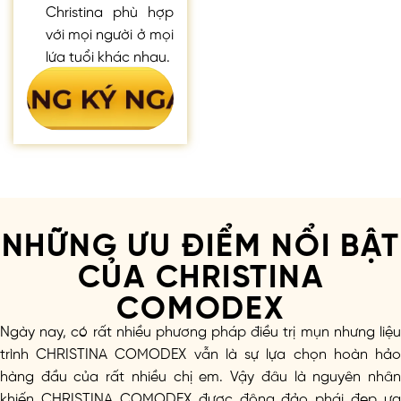
Christina phù hợp
với mọi người ở mọi
lứa tuổi khác nhau.
NHỮNG ƯU ĐIỂM NỔI BẬT
CỦA CHRISTINA
COMODEX
Ngày nay, có rất nhiều phương pháp điều trị mụn nhưng liệu
trình CHRISTINA COMODEX vẫn là sự lựa chọn hoàn hảo
hàng đầu của rất nhiều chị em. Vậy đâu là nguyên nhân
khiến CHRISTINA COMODEX được đông đảo phái đẹp ưa