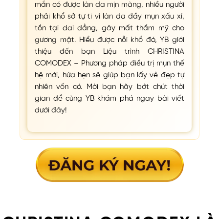
mắn có được làn da mịn màng, nhiều người
phải khổ sở tự ti vì làn da đầy mụn xấu xí,
tồn tại dai dẳng, gây mất thẩm mỹ cho
gương mặt. Hiểu được nỗi khổ đó, YB giới
thiệu đến bạn Liệu trình CHRISTINA
COMODEX – Phương pháp điều trị mụn thế
hệ mới,
hứa hẹn sẽ giúp bạn lấy vẻ đẹp tự
nhiên vốn có. Mời bạn hãy bớt chút thời
gian để cùng YB khám phá ngay bài viết
dưới đây!