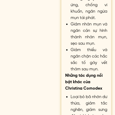
ứng, chống vi
khuẩn, ngăn ngừa
mụn tái phát.
Giảm nhân mụn và
ngăn cản sự hình
thành nhân mụn,
sẹo sau mụn.
Giảm thiểu và
ngăn chặn các hắc
sắc tố gây vết
thâm sau mụn.
Những tác dụng nổi
bật khác của
Christina Comodex
Loại bỏ bã nhờn dư
thừa, giảm tắc
nghẽn, giảm sưng