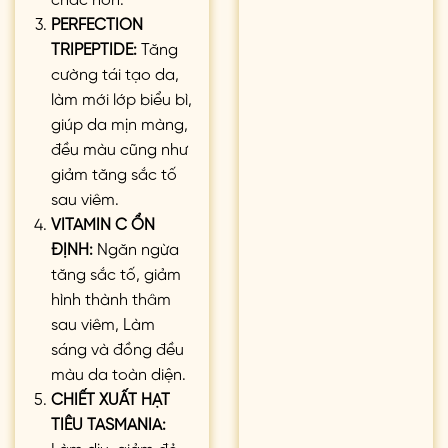
PERFECTION
TRIPEPTIDE:
Tăng
cường tái tạo da,
làm mới lớp biểu bì,
giúp da mịn màng,
đều màu cũng như
giảm tăng sắc tố
sau viêm.
VITAMIN C ỔN
ĐỊNH:
Ngăn ngừa
tăng sắc tố, giảm
hình thành thâm
sau viêm, Làm
sáng và đồng đều
màu da toàn diện.
CHIẾT XUẤT HẠT
TIÊU TASMANIA:
Làm dịu, giảm đỏ,