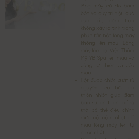
lông mày có độ bám
bền và duy trì hiệu quả
cực tốt, đảm bảo
không xảy ra tình trạng
phun tán bột lông mày
không lên màu
. Lông
mày làm tại Viện Thẩm
Mỹ YB Spa lên màu vô
cùng tự nhiên và đều
màu.
Bột được chiết xuất từ
nguyên liệu hữu cơ
thiên nhiên giúp đảm
bảo sự an toàn, đồng
thời có thể điều chỉnh
mức độ đậm nhạt để
màu lông mày lên tự
nhiên nhất.