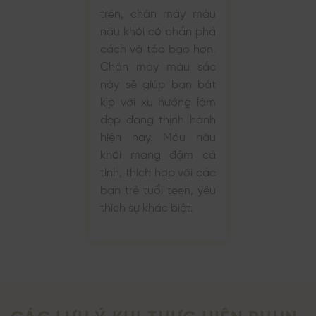
trên, chân mày màu
nâu khói có phần phá
cách và táo bạo hơn.
Chân mày màu sắc
này sẽ giúp bạn bắt
kịp với xu hướng làm
đẹp đang thịnh hành
hiện nay. Màu nâu
khói mang đậm cá
tính, thích hợp với các
bạn trẻ tuổi teen, yêu
thích sự khác biệt.
CÁC LƯU Ý KHI THỰC HIỆN PHUN