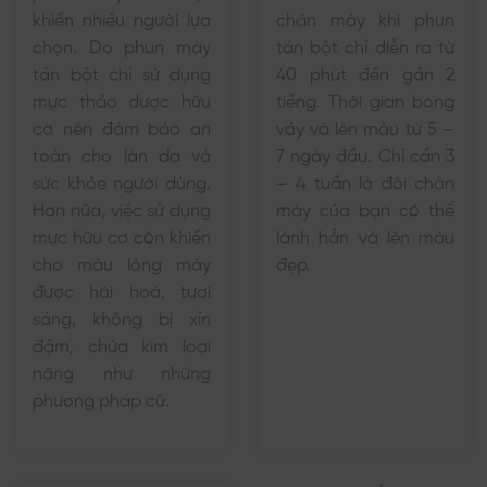
khiến nhiều người lựa
chân mày khi phun
chọn. Do phun mày
tán bột chỉ diễn ra từ
tán bột chỉ sử dụng
40 phút đến gần 2
mực thảo dược hữu
tiếng. Thời gian bong
cơ nên đảm bảo an
vảy và lên màu từ 5 –
toàn cho làn da và
7 ngày đầu. Chỉ cần 3
sức khỏe người dùng.
– 4 tuần là đôi chân
Hơn nữa, việc sử dụng
mày của bạn có thể
mực hữu cơ còn khiến
lành hẳn và lên màu
cho màu lông mày
đẹp.
được hài hoà, tươi
sáng, không bị xỉn
đậm, chứa kim loại
nặng như những
phương pháp cũ.