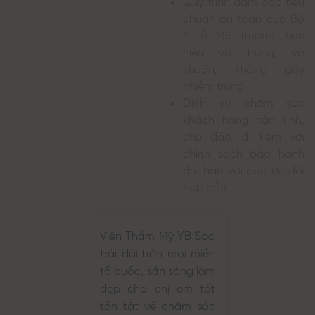
Quy trình đảm bảo tiêu
chuẩn an toàn của Bộ
Y tế. Môi trường thực
hiện vô trùng, vô
khuẩn, không gây
nhiễm trùng.
Dịch vụ chăm sóc
khách hàng tận tình,
chu đáo, đi kèm với
chính sách bảo hành
dài hạn với các ưu đãi
hấp dẫn.
Viện Thẩm Mỹ YB Spa
trải dài trên mọi miền
tổ quốc, sẵn sàng làm
đẹp cho chị em tất
tần tật về chăm sóc