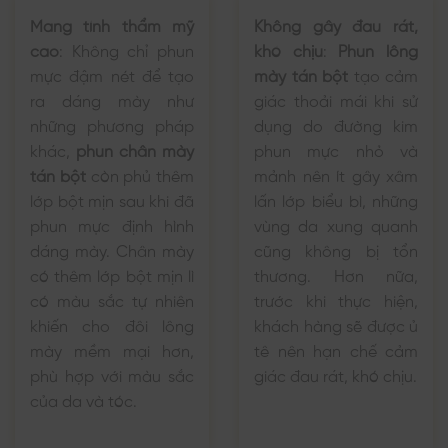
Mang tính thẩm mỹ
Không gây đau rát,
cao
:
Không chỉ phun
khó chịu
:
Phun lông
mực đậm nét để tạo
mày tán bột
tạo cảm
ra dáng mày như
giác thoải mái khi sử
những phương pháp
dụng do đường kim
khác,
phun chân mày
phun mực nhỏ và
tán bột
còn phủ thêm
mảnh nên ít gây xâm
lớp bột mịn sau khi đã
lấn lớp biểu bì, những
phun mực định hình
vùng da xung quanh
dáng mày. Chân mày
cũng không bị tổn
có thêm lớp bột mịn lì
thương. Hơn nữa,
có màu sắc tự nhiên
trước khi thực hiện,
khiến cho đôi lông
khách hàng sẽ được ủ
mày mềm mại hơn,
tê nên hạn chế cảm
phù hợp với màu sắc
giác đau rát, khó chịu.
của da và tóc.