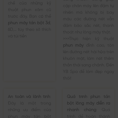
chế của những kỹ
cặp chân mày lên đậm tự
thuật phun xăm cũ
nhiên mà không bị bay
trước đây. Bạn có thể
màu các đường nét vẫn
phun mày tán bột 3d
,
đảm bảo sắc nét, thanh
6D,… tùy theo sở thích
thoát như lông mày thật.
và túi tiền
>>>Thực hiện kỹ thuật
phun mày
đỉnh cao, tôn
lên đường nét hài hòa trên
khuôn mặt, làm nét thêm
thần thái sang chảnh. Đến
YB Spa để làm đẹp ngay
thôi!
An toàn và lành tính
:
Quá trình phun tán
Đây là một trong
bột lông mày diễn ra
những ưu điểm của
nhanh chóng
:
Quá
phun mày tán bột
trình để hoàn thành