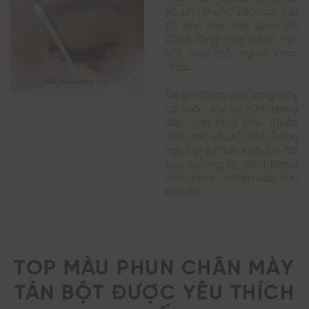
và phụ thuộc vào các yếu
tố trên mà thời gian giữ
được lông mày phun tán
bột của mỗi người khác
nhau.
Để giữ được cặp lông mày
có màu sắc và hình dáng
đẹp cần phải phụ thuộc
vào các yếu tố như: Công
nghệ phun tán bột, cơ địa
của mỗi người, chất lượng
mực phun, chăm sóc sau
khi làm.
TOP MÀU PHUN CHÂN MÀY
TÁN BỘT ĐƯỢC YÊU THÍCH