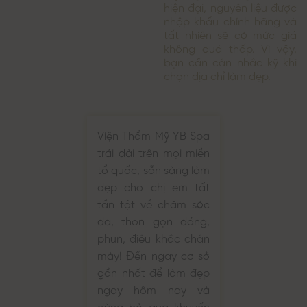
hiện đại, nguyên liệu được
nhập khẩu chính hãng và
tất nhiên sẽ có mức giá
không quá thấp. Vì vậy,
bạn cần cân nhắc kỹ khi
chọn địa chỉ làm đẹp.
Viện Thẩm Mỹ YB Spa
trải dài trên mọi miền
tổ quốc, sẵn sàng làm
đẹp cho chị em tất
tần tật về chăm sóc
da, thon gọn dáng,
phun, điêu khắc chân
mày! Đến ngay cơ sở
gần nhất để làm đẹp
ngay hôm nay và
đừng bỏ qua khuyến