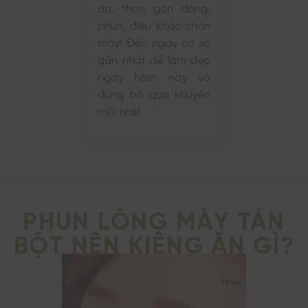
da, thon gọn dáng,
phun, điêu khắc chân
mày! Đến ngay cơ sở
gần nhất để làm đẹp
ngay hôm nay và
đừng bỏ qua khuyến
mãi nhé!
PHUN LÔNG MÀY TÁN
BỘT NÊN KIÊNG ĂN GÌ?