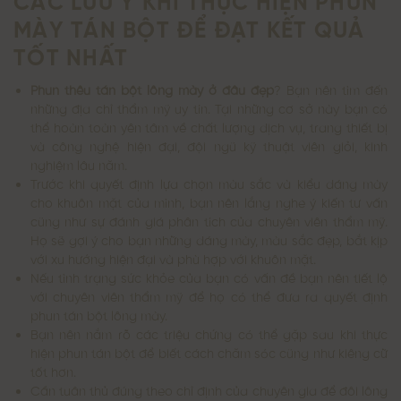
MÀY TÁN BỘT ĐỂ ĐẠT KẾT QUẢ
TỐT NHẤT
Phun thêu tán bột lông mày ở đâu đẹp
?
Bạn nên tìm đến
những địa chỉ thẩm mỹ uy tín. Tại những cơ sở này bạn có
thể hoàn toàn yên tâm về chất lượng dịch vụ, trang thiết bị
và công nghệ hiện đại, đội ngũ kỹ thuật viên giỏi, kinh
nghiệm lâu năm.
Trước khi quyết định lựa chọn màu sắc và kiểu dáng mày
cho khuôn mặt của mình, bạn nên lắng nghe ý kiến tư vấn
cũng như sự đánh giá phân tích của chuyên viên thẩm mỹ.
Họ sẽ gợi ý cho bạn những dáng mày, màu sắc đẹp, bắt kịp
với xu hướng hiện đại và phù hợp với khuôn mặt.
Nếu tình trạng sức khỏe của bạn có vấn đề bạn nên tiết lộ
với chuyên viên thẩm mỹ để họ có thể đưa ra quyết định
phun tán bột lông mày.
Bạn nên nắm rõ các triệu chứng có thể gặp sau khi thực
hiện phun tán bột để biết cách chăm sóc cũng như kiêng cữ
tốt hơn.
Cần tuân thủ đúng theo chỉ định của chuyên gia để đôi lông