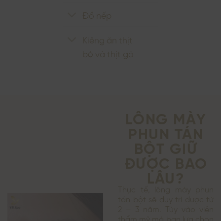
Đồ nếp
Kiêng ăn thịt
bò và thịt gà
LÔNG MÀY
PHUN TÁN
BỘT GIỮ
ĐƯỢC BAO
LÂU?
Thực tế, lông mày phun
tán bột sẽ duy trì được từ
2 – 3 năm. Tùy vào viện
thẩm mỹ mà bạn lựa chọn