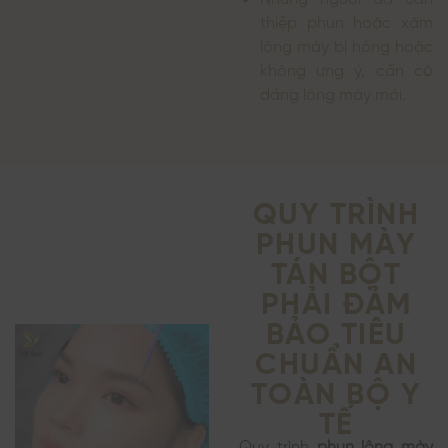
thiệp phun hoặc xăm
lông mày bị hỏng hoặc
không ưng ý, cần có
dáng lông mày mới.
QUY TRÌNH
PHUN MÀY
TÁN BỘT
PHẢI ĐẢM
BẢO TIÊU
CHUẨN AN
TOÀN BỘ Y
TẾ
Quy trình
phun lông mày