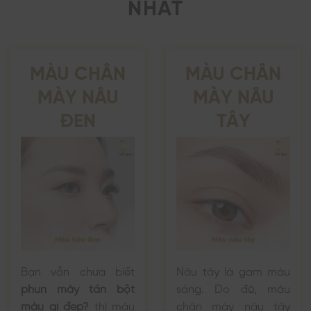
NHẤT
MÀU CHÂN
MÀU CHÂN
MÀY NÂU
MÀY NÂU
ĐEN
TÂY
Bạn vẫn chưa biết
Nâu tây là gam màu
phun mày tán bột
sáng. Do đó, màu
màu gì đẹp?
thì màu
chân mày nâu tây