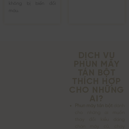
không bị biến đổi
màu.
DỊCH VỤ
PHUN MÀY
TÁN BỘT
THÍCH HỢP
CHO NHỮNG
AI?
Phun mày tán bột
dành
cho những ai muốn
thay đổi kiểu dáng
chân mày cũ, chạy