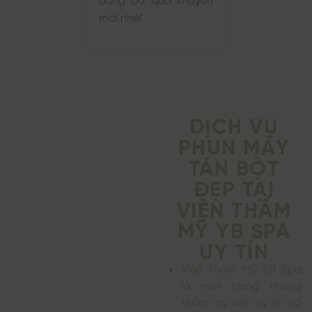
mãi nhé!
DỊCH VỤ
PHUN MÀY
TÁN BỘT
ĐẸP TẠI
VIỆN THẨM
MỸ YB SPA
UY TÍN
Viện Thẩm Mỹ YB Spa
là một trong những
thẩm mỹ viện uy tín có