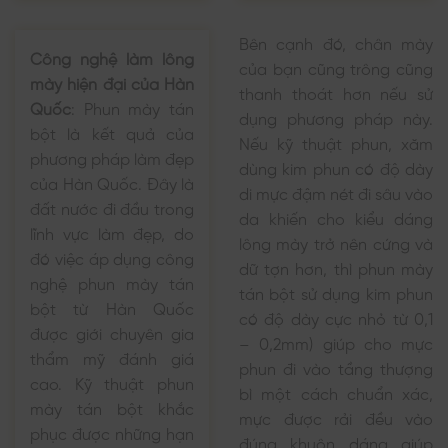
Bên cạnh đó, chân mày
Công nghệ làm lông
của bạn cũng trông cũng
mày hiện đại của Hàn
thanh thoát hơn nếu sử
Quốc
:
Phun mày tán
dụng phương pháp này.
bột là kết quả của
Nếu kỹ thuật phun, xăm
phương pháp làm đẹp
dùng kim phun có độ dày
của Hàn Quốc. Đây là
di mực đậm nét đi sâu vào
đất nước đi đầu trong
da khiến cho kiểu dáng
lĩnh vực làm đẹp, do
lông mày trở nên cứng và
đó việc áp dụng công
dữ tợn hơn, thì phun mày
nghệ phun mày tán
tán bột sử dụng kim phun
bột từ Hàn Quốc
có độ dày cực nhỏ từ 0,1
được giới chuyên gia
– 0,2mm) giúp cho mực
thẩm mỹ đánh giá
phun đi vào tầng thượng
cao. Kỹ thuật phun
bì một cách chuẩn xác,
mày tán bột khắc
mực được rải đều vào
phục được những hạn
đúng khuôn dáng giúp