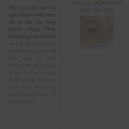
NHƯỢC ĐIỂM PHUN
Phù hợp với mọi lứa
MÀY TÁN BỘT
tuổi, khuôn mặt, màu
da và tóc của từng
khách hàng
:
Phun
thêu lông mày tán bột
có thể đáp ứng được
mọi kiểu dáng mày để
phù hợp với từng
khuôn mặt và độ tuổi,
đồng thời bạn cũng
được thoải mái lựa
chọn màu lông mày
sao cho phù hợp với
làn da và tóc.