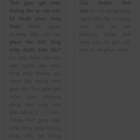
Thời gian giữ màu
Giá thành khá
không lâu so với các
cao
:
Do sử dụng công
kỹ thuật phun mày
nghệ hiện đại và dùng
khác:
Nhiều người
mực hữu cơ nên
thường đặt câu hỏi
phương pháp làm
phun tán bột lông
mày này có giá cao
mày được bao lâu?
hơn so với phun, xăm.
Do phủ thêm bột mịn
bên ngoài nên màu
lông mày không giữ
được lâu trong thời
gian dài. Thời gian giữ
màu của phương
pháp làm mày này
kéo dài từ 2 – 3 năm.
Trong thời gian này,
màu lông mày không
thay đổi và cũng