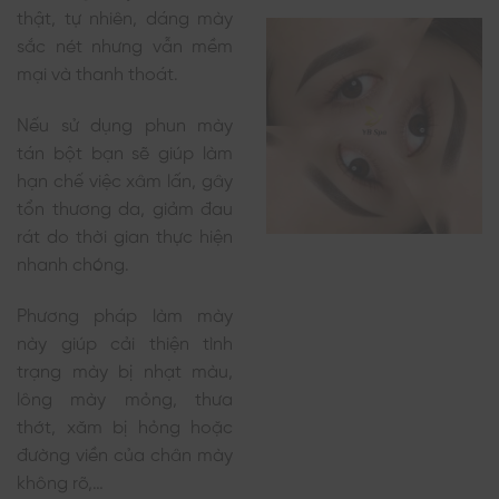
thật, tự nhiên, dáng mày
sắc nét nhưng vẫn mềm
mại và thanh thoát.
Nếu sử dụng phun mày
tán bột bạn sẽ giúp làm
hạn chế việc xâm lấn, gây
tổn thương da, giảm đau
rát do thời gian thực hiện
nhanh chóng.
Phương pháp làm mày
này giúp cải thiện tình
trạng mày bị nhạt màu,
lông mày mỏng, thưa
thớt, xăm bị hỏng hoặc
đường viền của chân mày
không rõ,…