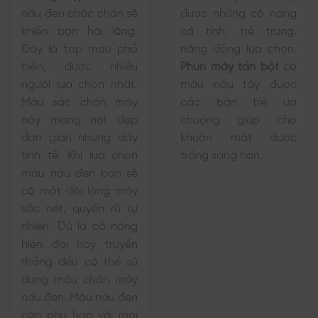
nâu đen chắc chắn sẽ
được những cô nàng
khiến bạn hài lòng.
cá tính, trẻ trung,
Đây là top màu phổ
năng động lựa chọn.
biến, được nhiều
Phun mày tán bột
có
người lựa chọn nhất.
màu nâu tây được
Màu sắc chân mày
các bạn trẻ ưa
này mang nét đẹp
chuộng giúp cho
đơn giản nhưng đầy
khuôn mắt được
tinh tế. Khi lựa chọn
trắng sáng hơn.
màu nâu đen bạn sẽ
có một đôi lông mày
sắc nét, quyến rũ tự
nhiên. Dù là cô nàng
hiện đại hay truyền
thống đều có thể sử
dụng màu chân mày
nâu đen. Màu nâu đen
còn phù hợp với mọi