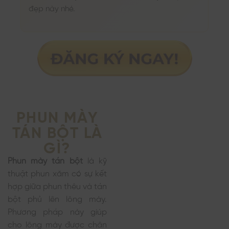
đẹp này nhé.
PHUN MÀY
TÁN BỘT LÀ
GÌ?
Phun mày tán bột
là kỹ
thuật phun xăm có sự kết
hợp giữa phun thêu và tán
bột phủ lên lông mày.
Phương pháp này giúp
cho lông mày được chân