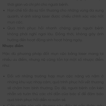
thời gian và chi phí cho người bệnh.
Hạn chế tối đa sự tổn thương cho những vùng da xung
quanh, vì ánh sáng laser được chiếu chính xác vào nốt
mụn cóc.
Quá trình phục hồi nhanh chóng giúp người bệnh
không phải nghỉ ngơi lâu. Đồng thời, không gây ảnh
hưởng đến hoạt động sinh hoạt hàng ngày.
Nhược điểm
Mặc dù phương pháp đốt mụn cóc bằng laser mang lại
nhiều ưu điểm, nhưng nó cũng tồn tại một số nhược điểm
như:
Đối với những trường hợp mụn cóc nặng và nằm ở
những khu vực nhạy cảm, quá trình phục hồi vết thương
sẽ chậm hơn bình thường. Do đó, người bệnh cần kiên
nhẫn và tuân thủ các chỉ dẫn của bác sĩ để đảm bảo
quá trình phục hồi diễn ra suôn sẻ.
Cần chăm sóc vết thương sâu điều trị cẩn thận, nếu