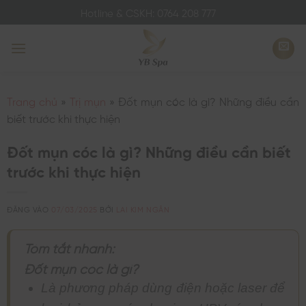
Bỏ
Hotline & CSKH: 0764 208 777
qua
nội
dung
Trang chủ
»
Trị mụn
»
Đốt mụn cóc là gì? Những điều cần
biết trước khi thực hiện
Đốt mụn cóc là gì? Những điều cần biết
trước khi thực hiện
ĐĂNG VÀO
07/03/2025
BỞI
LAI KIM NGÂN
Tóm tắt nhanh:
Đốt mụn cóc là gì?
Là phương pháp dùng điện hoặc laser để