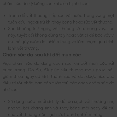
chăm sóc da kỹ lưỡng sau khi điều trị như sau:
Tránh để vết thương tiếp xúc với nước trong vòng một
tuần đầu, ngoại trừ khi thay băng hoặc rửa vết thương.
Sau khoảng 5-7 ngày, vết thương sẽ tự bong vảy. Lúc
này, tuyệt đối không dùng tay hoặc vật gì để bóc vảy vì
có thể gây xước da, nhiễm trùng và làm chạm quá trình
lành vết thương.
Chăm sóc da sau khi đốt mụn cóc
Việc chăm sóc da đúng cách sau khi đốt mụn cóc rất
quan trọng. Do đó, để giúp vết thương mau phục hồi,
giảm thiểu nguy cơ hình thành sẹo và đạt được hiệu quả
điều trị tốt nhất, bạn cần tuân thủ các cách chăm sóc da
như sau:
Sử dụng nước muối sinh lý để rửa sạch vết thương nhẹ
nhàng, bôi kháng sinh và thay băng mỗi ngày để giữ
cho vết thương luôn sạch sẽ, tránh bị nhiễm trùng.