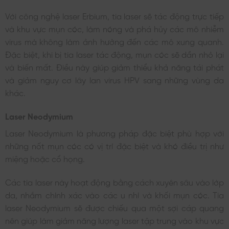
Với công nghệ laser Erbium, tia laser sẽ tác động trực tiếp
và khu vực mụn cóc, làm nóng và phá hủy các mô nhiễm
virus mà không làm ảnh hưởng đến các mô xung quanh.
Đặc biệt, khi bị tia laser tác động, mụn cóc sẽ dần nhỏ lại
và biến mất. Điều này giúp giảm thiểu khả năng tái phát
và giảm nguy cơ lây lan virus HPV sang những vùng da
khác.
Laser Neodymium
Laser Neodymium là phương pháp đặc biệt phù hợp với
những nốt mụn cóc có vị trí đặc biệt và khó điều trị như
miệng hoặc cổ họng.
Các tia laser này hoạt động bằng cách xuyên sâu vào lớp
da, nhắm chính xác vào các u nhí và khối mụn cóc. Tia
laser Neodymium sẽ được chiếu qua một sợi cáp quang
nên giúp làm giảm năng lượng laser tập trung vào khu vực