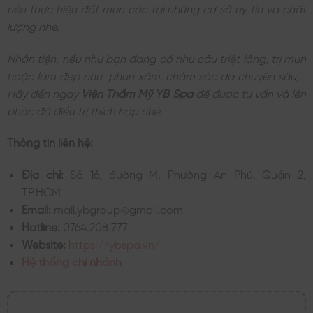
nên thực hiện đốt mụn cóc tại những cơ sở uy tín và chất
lượng nhé.
Nhân tiện, nếu như bạn đang có nhu cầu triệt lông, trị mụn
hoặc làm đẹp như, phun xăm, chăm sóc da chuyên sâu,…
Hãy đến ngay
Viện Thẩm Mỹ YB Spa
để được tư vấn và lên
phác đồ điều trị thích hợp nhé.
Thông tin liên hệ:
Địa chỉ:
Số 16, đường M, Phường An Phú, Quận 2,
TP.HCM
Email:
mail.ybgroup@gmail.com
Hotline:
0764.208.777
Website:
https://ybspa.vn/
Hệ thống chi nhánh