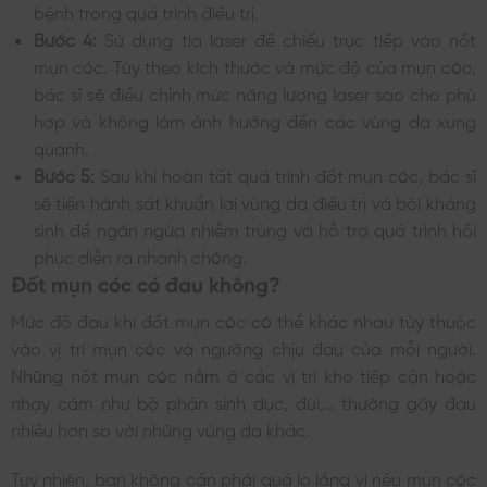
bệnh trong quá trình điều trị.
Bước 4:
Sử dụng tia laser để chiếu trực tiếp vào nốt
mụn cóc. Tùy theo kích thước và mức độ của mụn cóc,
bác sĩ sẽ điều chỉnh mức năng lượng laser sao cho phù
hợp và không làm ảnh hưởng đến các vùng da xung
quanh.
Bước 5:
Sau khi hoàn tất quá trình đốt mụn cóc, bác sĩ
sẽ tiến hành sát khuẩn lại vùng da điều trị và bôi kháng
sinh để ngăn ngừa nhiễm trùng và hỗ trợ quá trình hồi
phục diễn ra nhanh chóng.
Đốt mụn cóc có đau không?
Mức độ đau khi đốt mụn cóc có thể khác nhau tùy thuộc
vào vị trí mụn cóc và ngưỡng chịu đau của mỗi người.
Những nốt mụn cóc nằm ở các vị trí kho tiếp cận hoặc
nhạy cảm như bộ phận sinh dục, đùi,… thường gây đau
nhiều hơn so với những vùng da khác.
Tuy nhiên, bạn không cần phải quá lo lắng vì nếu mụn cóc