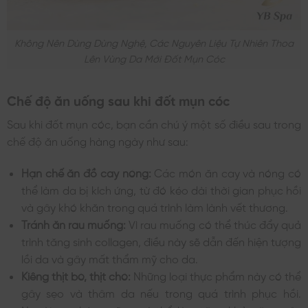
Không Nên Dùng Dùng Nghệ, Các Nguyên Liệu Tự Nhiên Thoa
Lên Vùng Da Mới Đốt Mụn Cóc
Chế độ ăn uống sau khi đốt mụn cóc
Sau khi đốt mụn cóc, bạn cần chú ý một số điều sau trong
chế độ ăn uống hàng ngày như sau:
Hạn chế ăn đồ cay nóng:
Các món ăn cay và nóng có
thể làm da bị kích ứng, từ đó kéo dài thời gian phục hồi
và gây khó khăn trong quá trình làm lành vết thương.
Tránh ăn rau muống:
Vì rau muống có thể thúc đẩy quả
trình tăng sinh collagen, điều này sẽ dẫn đến hiện tượng
lồi da và gây mất thẩm mỹ cho da.
Kiêng thịt bò, thịt chó:
Những loại thực phẩm này có thể
gây sẹo và thâm da nếu trong quá trình phục hồi.