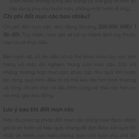
cách hoặc không đúng liều lượng có thể gây ra một số
tác dụng phụ như buồn nôn, chóng mặt hoặc dị ứng,…
Chi phí đốt mụn cóc bao nhiêu?
Chi phí đốt mụn cóc dao động khoảng
200.000 VNĐ/ 1
lần đốt
. Tuy nhiên, mức giá sẽ có sự chênh lệch tùy thuộc
vào cơ sở thực hiện.
Bên cạnh đó, số lần điều trị có thể khác nhau tùy vào tình
trạng và mức độ nghiêm trọng của mụn cóc. Đối với
những trường hợp mụn cóc phức tạp như quá lớn hoặc
lan rộng, quá trình điều trị có thể kéo dài hơn bình thường
và tổng chi phí cho cả liệu trình cũng có thể cao hơn so
với mức giá dao động.
Lưu ý sau khi đốt mụn cóc
Mặc dù phương pháp đốt mụn cóc bằng laser được đánh
giá là an toàn và hiệu quả, nhưng để đạt được kết quả tốt
nhất và tránh các biến chứng, bạn cần tuân thủ chế độ