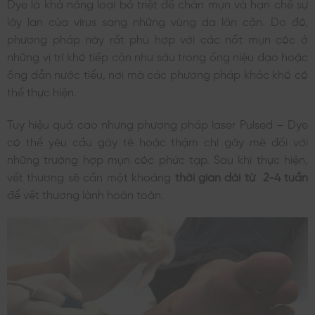
Dye là khả năng loại bỏ triệt để chân mụn và hạn chế sự
lây lan của virus sang những vùng da lân cận. Do đó,
phương pháp này rất phù hợp với các nốt mụn cóc ở
những vị trí khó tiếp cận như sâu trong ống niệu đạo hoặc
ống dẫn nước tiểu, nơi mà các phương pháp khác khó có
thể thực hiện.
Tuy hiệu quả cao nhưng phương pháp laser Pulsed – Dye
có thể yêu cầu gây tê hoặc thậm chí gây mê đối với
những trường hợp mụn cóc phức tạp. Sau khi thực hiện,
vết thương sẽ cần một khoảng
thời gian dài từ 2-4 tuần
để vết thương lành hoàn toàn.