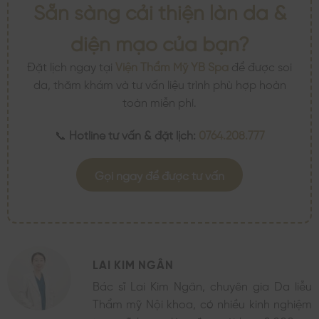
Sẵn sàng cải thiện làn da &
diện mạo của bạn?
Đặt lịch ngay tại
Viện Thẩm Mỹ YB Spa
để được soi
da, thăm khám và tư vấn liệu trình phù hợp hoàn
toàn miễn phí.
📞
Hotline tư vấn & đặt lịch:
0764.208.777
Gọi ngay để được tư vấn
LAI KIM NGÂN
Bác sĩ Lai Kim Ngân, chuyên gia Da liễu
Thẩm mỹ Nội khoa, có nhiều kinh nghiệm