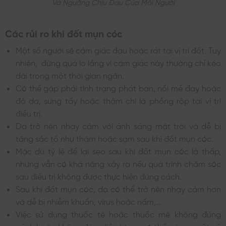
Và Ngưỡng Chịu Đau Của Mỗi Người
Các rủi ro khi đốt mụn cóc
Một số người sẽ cảm giác đau hoặc rát tại vị trí đốt. Tuy
nhiên, đừng quá lo lắng vì cảm giác này thường chỉ kéo
dài trong một thời gian ngắn.
Có thể gặp phải tình trạng phát ban, nổi mề đay hoặc
đỏ da, sưng tấy hoặc thậm chí là phồng rộp tại vị trí
điều trị.
Da trở nên nhạy cảm với ánh sáng mặt trời và dễ bị
tăng sắc tố như thâm hoặc sạm sau khi đốt mụn cóc.
Mặc dù tỷ lệ để lại sẹo sau khi đốt mụn cóc là thấp,
nhưng vẫn có khả năng xảy ra nếu quá trình chăm sóc
sau điều trị không được thực hiện đúng cách.
Sau khi đốt mụn cóc, da có thể trở nên nhạy cảm hơn
và dễ bị nhiễm khuẩn, virus hoặc nấm,…
Việc sử dụng thuốc tê hoặc thuốc mê không đúng