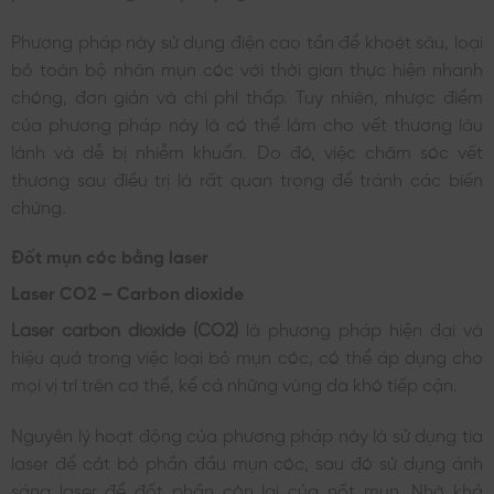
Phương pháp này sử dụng điện cao tần để khoét sâu, loại
bỏ toàn bộ nhân mụn cóc với thời gian thực hiện nhanh
chóng, đơn giản và chi phí thấp. Tuy nhiên, nhược điểm
của phương pháp này là có thể làm cho vết thương lâu
lành và dễ bị nhiễm khuẩn. Do đó, việc chăm sóc vết
thương sau điều trị là rất quan trọng để tránh các biến
chứng.
Đốt mụn cóc bằng laser
Laser CO2 – Carbon dioxide
Laser carbon dioxide (CO2)
là phương pháp hiện đại và
hiệu quả trong việc loại bỏ mụn cóc, có thể áp dụng cho
mọi vị trí trên cơ thể, kể cả những vùng da khó tiếp cận.
Nguyên lý hoạt động của phương pháp này là sử dụng tia
laser để cắt bỏ phần đầu mụn cóc, sau đó sử dụng ánh
sáng laser để đốt phần còn lại của nốt mụn. Nhờ khả