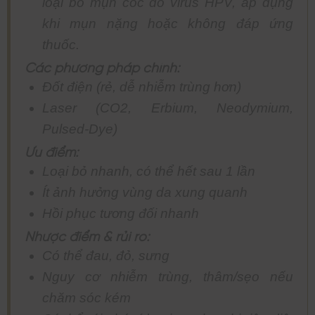
loại bỏ mụn cóc do virus HPV, áp dụng
khi mụn nặng hoặc không đáp ứng
thuốc.
Các phương pháp chính:
Đốt điện (rẻ, dễ nhiễm trùng hơn)
Laser (CO2, Erbium, Neodymium,
Pulsed-Dye)
Ưu điểm:
Loại bỏ nhanh, có thể hết sau 1 lần
Ít ảnh hưởng vùng da xung quanh
Hồi phục tương đối nhanh
Nhược điểm & rủi ro:
Có thể đau, đỏ, sưng
Nguy cơ nhiễm trùng, thâm/sẹo nếu
chăm sóc kém