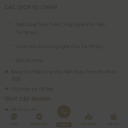
CÁC DỊCH VỤ CHÍNH
Triệt Lông Toàn Thân Công Nghệ Vĩnh Viễn
Tại YB Spa
Chăm Sóc Da Công Nghệ Cao Tại YB Spa
Dịch Vụ Khác
Bảng Giá Triệt Lông Vĩnh Viễn Toàn Thân Mới Nhất
2025
Mỹ phẩm tại YB Spa
TRUY CẬP NHANH
Về chúng tôi
Dịch vụ làm đẹp
Zalo
Messenger
Chi nhánh
Đặt hẹn
Hotline