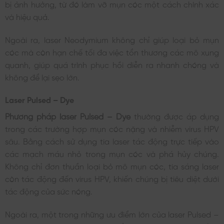
bị ảnh hưởng, từ đó làm vỡ mụn cóc một cách chính xác
và hiệu quả.
Ngoài ra, laser Neodymium không chỉ giúp loại bỏ mụn
cóc mà còn hạn chế tối đa việc tổn thương các mô xung
quanh, giúp quá trình phục hồi diễn ra nhanh chóng và
không để lại sẹo lớn.
Laser Pulsed – Dye
Phương pháp laser Pulsed – Dye
thường được áp dụng
trong các trường hợp mụn cóc nặng và nhiễm virus HPV
sâu. Bằng cách sử dụng tia laser tác động trực tiếp vào
các mạch máu nhỏ trong mụn cóc và phá hủy chúng.
Không chỉ đơn thuần loại bỏ mô mụn cóc, tia sáng laser
còn tác động đến virus HPV, khiến chúng bị tiêu diệt dưới
tác động của sức nóng.
Ngoài ra, một trong những ưu điểm lớn của laser Pulsed –