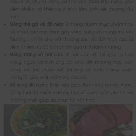
Ngoài ra, chúng cũng có thể làm tăng khả năng gây
viêm nhiễm và khiến quá trình làm lành vết thương lâu
hơn.
Kiêng thịt gà và đồ nếp:
Vì trong nhóm thực phẩm này
có chứa các các chất gây viêm, sưng và mưng mủ vết
thương,… khiến cho vết thương sau khi đốt mụn cóc bị
viêm nhiễm, từ đó làm chậm quá trình lành thương.
Kiêng trứng và hải sản:
Vì hải sản có thể gây ra tình
trạng ngứa và kích ứng da cho vết thương mới, còn
trứng có thể khiến vết thương có màu trắng hoặc
loang lổ, gây mất thẩm mỹ cho da.
Bổ sung đủ nước:
Điều này giúp da không bị mất nước,
đồng thời ăn nhiều trái cây tươi để cung cấp vitamin và
khoáng chất giúp da phục hồi tốt hơn.