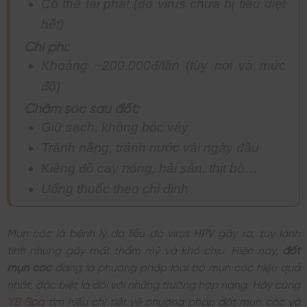
Có thể tái phát (do virus chưa bị tiêu diệt
hết)
Chi phí:
Khoảng ~200.000đ/lần (tùy nơi và mức
độ)
Chăm sóc sau đốt:
Giữ sạch, không bóc vảy
Tránh nắng, tránh nước vài ngày đầu
Kiêng đồ cay nóng, hải sản, thịt bò…
Uống thuốc theo chỉ định
Mụn cóc là bệnh lý da liễu do virus HPV gây ra, tuy lành
tính nhưng gây mất thẩm mỹ và khó chịu. Hiện nay,
đốt
mụn cóc
đang là phương pháp loại bỏ mụn cóc hiệu quả
nhất, đặc biệt là đối với những trường hợp nặng. Hãy cùng
YB Spa
tìm hiểu chi tiết về phương pháp đốt mụn cóc và