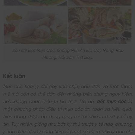
Sau Khi Đốt Mụn Cóc, Không Nên Ăn Đồ Cay Nóng, Rau
Muống, Hải Sản, Thịt Bò,…
Kết luận
Mụn cóc không chỉ gây khó chịu, đau đớn và mất thẩm
mỹ mà còn có thể dẫn đến những biến chứng nguy hiểm
nếu không được điều trị kịp thời. Do đó,
đốt mụn cóc
là
một phương pháp điều trị mụn cóc an toàn và hiệu quả,
hiện đang được áp dụng rộng rãi tại nhiều cơ sở y tế uy
tín. Tuy nhiên, giống như bất kỳ thủ thuật y tế nào, phương
pháp điều trị này cũng tiềm ẩn một số rủi ro, vì vậy bạn chỉ