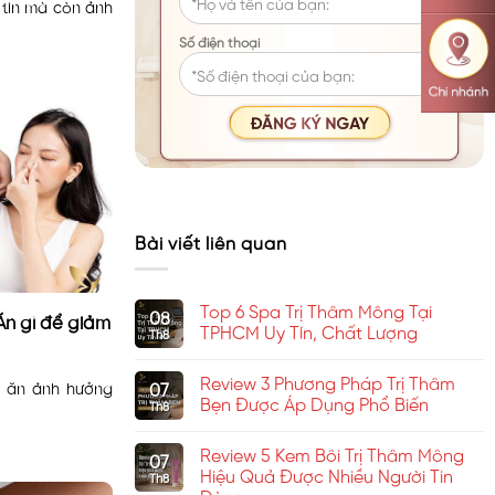
 tin mà còn ảnh
Số điện thoại
Bài viết liên quan
Top 6 Spa Trị Thâm Mông Tại
08
Ăn gì để giảm
TPHCM Uy Tín, Chất Lượng
Th8
Không
có
Review 3 Phương Pháp Trị Thâm
bình
07
ức ăn ảnh hưởng
luận
Bẹn Được Áp Dụng Phổ Biến
Th8
ở
Top
Không
6
có
Review 5 Kem Bôi Trị Thâm Mông
Spa
bình
07
Trị
luận
Hiệu Quả Được Nhiều Người Tin
Th8
Thâm
ở
Dùng