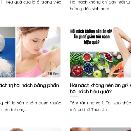
1. Hiệu quả của lá ổi trong việc
Hôi nách không chỉ gây mất tự
.
hưởng đến sinh hoạt...
ách trị hôi nách bằng phấn
Hôi nách không nên ăn gì? 
hôi nách hiệu quả?
g chỉ là sản phẩm quen thuộc
Tóm tắt nhanh: 1. Tại sao th
 sóc trẻ em,...
mùi cơ thể Thức ăn...