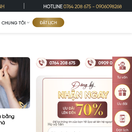
NH
HOTLINE
0764 208 675
-
0906098268
ĐẶT LỊCH
Ề CHÚNG TÔI
ch bằng
nhà
Họ và tên