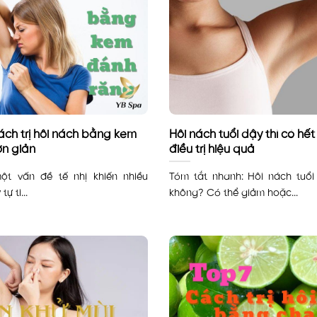
ách trị hôi nách bằng kem
Hôi nách tuổi dậy thì có h
n giản
điều trị hiệu quả
ột vấn đề tế nhị khiến nhiều
Tóm tắt nhanh: Hôi nách tuổi
ự ti...
không? Có thể giảm hoặc...