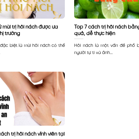
ử mùi trị hôi nách được ưa
Top 7 cách trị hôi nách bằn
hị trường
quả, dễ thực hiện
 đặc biệt là mùi hôi nách có thể
Hôi nách là một vấn đề phổ b
.
người tự ti và ảnh...
ch trị hôi nách vĩnh viên tại