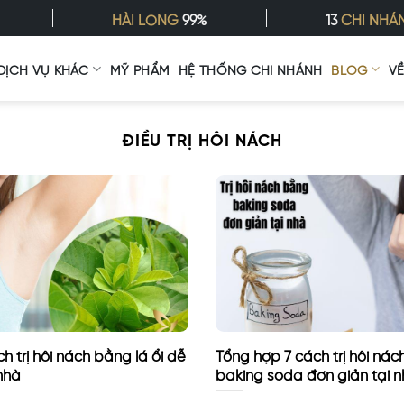
HÀI LÒNG
99%
13
CHI NHÁ
DỊCH VỤ KHÁC
MỸ PHẨM
HỆ THỐNG CHI NHÁNH
BLOG
V
ĐIỀU TRỊ HÔI NÁCH
ch trị hôi nách bằng lá ổi dễ
Tổng hợp 7 cách trị hôi ná
 nhà
baking soda đơn giản tại 