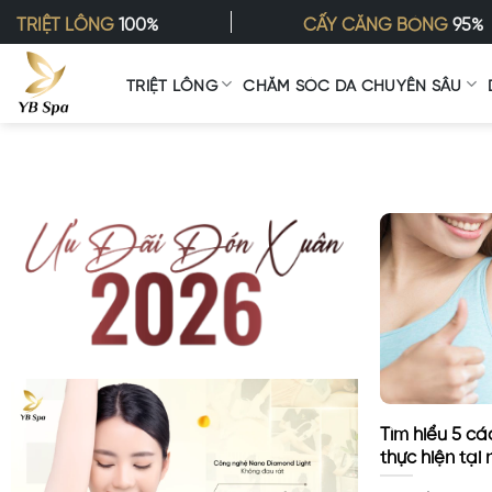
Bỏ
TRIỆT LÔNG
100%
CẤY CĂNG BÓNG
95%
qua
nội
TRIỆT LÔNG
CHĂM SÓC DA CHUYÊN SÂU
dung
Tìm hiểu 5 cá
thực hiện tại