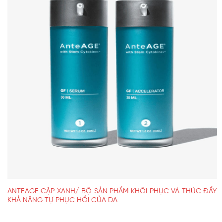
ANTEAGE CẶP XANH/ BỘ SẢN PHẨM KHÔI PHỤC VÀ THÚC ĐẨY
KHẢ NĂNG TỰ PHỤC HỒI CỦA DA