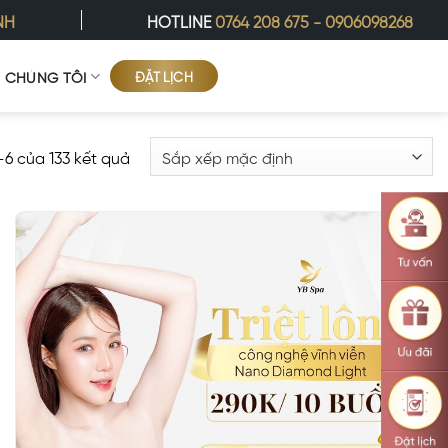
NH
HOTLINE
0764 208 675
-
0906098268
ĐẶT LỊCH
Ề CHÚNG TÔI
1–6 của 133 kết quả