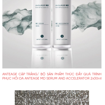
ANTEAGE CẶP TRẮNG/ BỘ SẢN PHẨM THÚC ĐẨY QUÁ TRÌNH
PHỤC HỒI DA ANTEAGE MD SERUM AND ACCELERATOR 2x30ml