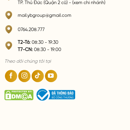
TP. Thủ Đức (Quận 2 cũ) - (xem chi nhánh)
mail.ybgroup@gmail.com
0764.208.777
T2-T6:
08:30 - 19:30
T7-CN:
08:30 - 19:00
Theo dõi chúng tôi tại