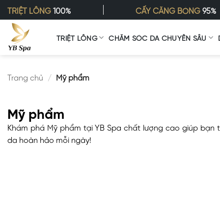
Bỏ
TRIỆT LÔNG
100%
CẤY CĂNG BÓNG
95%
qua
nội
TRIỆT LÔNG
CHĂM SÓC DA CHUYÊN SÂU
dung
Trang chủ
/
Mỹ phẩm
Mỹ phẩm
Khám phá Mỹ phẩm tại YB Spa chất lượng cao giúp bạn tự
da hoàn hảo mỗi ngày!