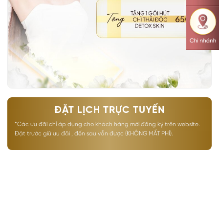
ĐẶT LỊCH TRỰC TUYẾN
*Các ưu đãi chỉ áp dụng cho khách hàng mới đăng ký trên website.
Đặt trước giữ ưu đãi , đến sau vẫn được (KHÔNG MẤT PHÍ).