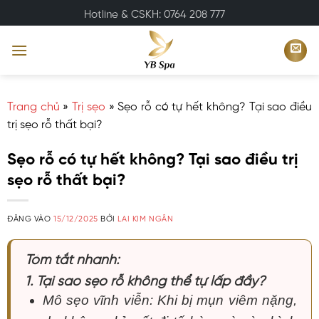
Bỏ
Hotline & CSKH: 0764 208 777
qua
nội
dung
Trang chủ
»
Trị sẹo
»
Sẹo rỗ có tự hết không? Tại sao điều
trị sẹo rỗ thất bại?
Sẹo rỗ có tự hết không? Tại sao điều trị
sẹo rỗ thất bại?
ĐĂNG VÀO
15/12/2025
BỞI
LAI KIM NGÂN
Tóm tắt nhanh:
1. Tại sao sẹo rỗ không thể tự lấp đầy?
Mô sẹo vĩnh viễn: Khi bị mụn viêm nặng,