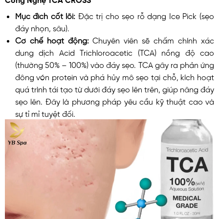
Mục đích cốt lõi:
Đặc trị cho sẹo rỗ dạng Ice Pick (sẹo
đáy nhọn, sâu).
Cơ chế hoạt động:
Chuyên viên sẽ chấm chính xác
dung dịch Acid Trichloroacetic (TCA) nồng độ cao
(thường 50% – 100%) vào đáy sẹo. TCA gây ra phản ứng
đông vón protein và phá hủy mô sẹo tại chỗ, kích hoạt
quá trình tái tạo từ dưới đáy sẹo lên trên, giúp nâng đáy
sẹo lên. Đây là phương pháp yêu cầu kỹ thuật cao và
sự tỉ mỉ tuyệt đối.