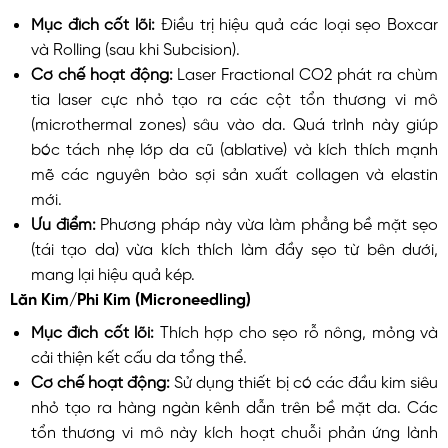
Mục đích cốt lõi:
Điều trị hiệu quả các loại sẹo Boxcar
và Rolling (sau khi Subcision).
Cơ chế hoạt động:
Laser Fractional CO2 phát ra chùm
tia laser cực nhỏ tạo ra các cột tổn thương vi mô
(microthermal zones) sâu vào da. Quá trình này giúp
bóc tách nhẹ lớp da cũ (ablative) và kích thích mạnh
mẽ các nguyên bào sợi sản xuất collagen và elastin
mới.
Ưu điểm:
Phương pháp này vừa làm phẳng bề mặt sẹo
(tái tạo da) vừa kích thích làm đầy sẹo từ bên dưới,
mang lại hiệu quả kép.
Lăn Kim/Phi Kim (Microneedling)
Mục đích cốt lõi:
Thích hợp cho sẹo rỗ nông, mỏng và
cải thiện kết cấu da tổng thể.
Cơ chế hoạt động:
Sử dụng thiết bị có các đầu kim siêu
nhỏ tạo ra hàng ngàn kênh dẫn trên bề mặt da. Các
tổn thương vi mô này kích hoạt chuỗi phản ứng lành