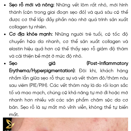
Sẹo rỗ mới và nông:
Những vết lõm rất nhỏ, mới hình
thành (còn trong giai đoạn sẹo đỏ) và quá sâu có thể
được cơ thể lấp đầy phần nào nhờ quá trình sản xuất
collagen tự nhiên.
Cơ địa khỏe mạnh:
Những người trẻ tuổi, có tốc độ
chuyển hóa da nhanh, cơ thể sản xuất collagen và
elastin hiệu quả hơn có thể thấy sẹo rỗ giảm độ thâm
và cải thiện bề mặt ở mức độ nhỏ.
Sẹo giả (Post-Inflammatory
Erythema/Hyperpigmentation):
Đôi khi, khách hàng
nhầm lẫn giữa sẹo rỗ thực sự và vết thâm đỏ/thâm nâu
sau viêm (PIE/PIH). Các vết thâm này là do rối loạn sắc
tố và mao mạch, chúng có khả năng tự mờ đi hoặc mờ
nhanh hơn nhiều với các sản phẩm chăm sóc da cơ
bản. Sẹo rỗ là sự mất mô vĩnh viễn, không thể tự biến
mất.