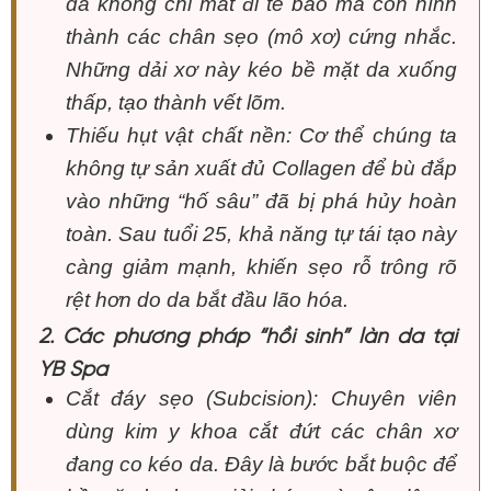
da không chỉ mất đi tế bào mà còn hình
thành các chân sẹo (mô xơ) cứng nhắc.
Những dải xơ này kéo bề mặt da xuống
thấp, tạo thành vết lõm.
Thiếu hụt vật chất nền: Cơ thể chúng ta
không tự sản xuất đủ Collagen để bù đắp
vào những “hố sâu” đã bị phá hủy hoàn
toàn. Sau tuổi 25, khả năng tự tái tạo này
càng giảm mạnh, khiến sẹo rỗ trông rõ
rệt hơn do da bắt đầu lão hóa.
2. Các phương pháp “hồi sinh” làn da tại
YB Spa
Cắt đáy sẹo (Subcision): Chuyên viên
dùng kim y khoa cắt đứt các chân xơ
đang co kéo da. Đây là bước bắt buộc để