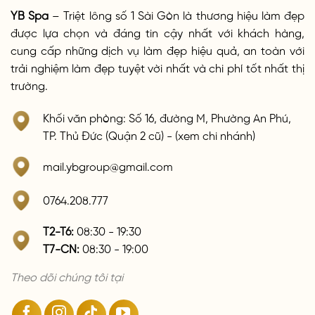
YB Spa
– Triệt lông số 1 Sài Gòn là thương hiệu làm đẹp
được lựa chọn và đáng tin cậy nhất với khách hàng,
cung cấp những dịch vụ làm đẹp hiệu quả, an toàn với
trải nghiệm làm đẹp tuyệt vời nhất và chi phí tốt nhất thị
trường.
Khối văn phòng: Số 16, đường M, Phường An Phú,
TP. Thủ Đức (Quận 2 cũ) - (xem chi nhánh)
mail.ybgroup@gmail.com
0764.208.777
T2-T6:
08:30 - 19:30
T7-CN:
08:30 - 19:00
Theo dõi chúng tôi tại