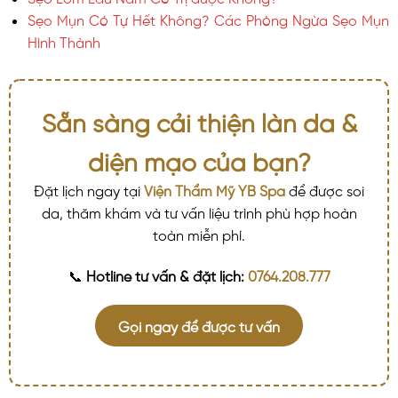
Sẹo Mụn Có Tự Hết Không? Các Phòng Ngừa Sẹo Mụn
Hình Thành
Sẵn sàng cải thiện làn da &
diện mạo của bạn?
Đặt lịch ngay tại
Viện Thẩm Mỹ YB Spa
để được soi
da, thăm khám và tư vấn liệu trình phù hợp hoàn
toàn miễn phí.
📞
Hotline tư vấn & đặt lịch:
0764.208.777
Gọi ngay để được tư vấn