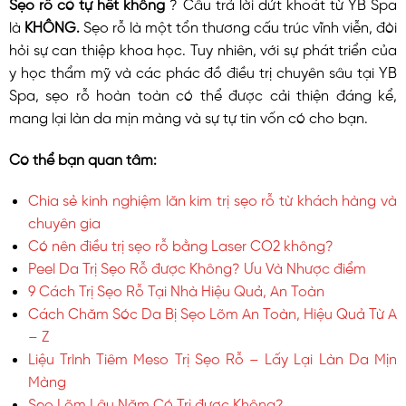
Sẹo rỗ có tự hết không
? Câu trả lời dứt khoát từ YB Spa
là
KHÔNG.
Sẹo rỗ là một tổn thương cấu trúc vĩnh viễn, đòi
hỏi sự can thiệp khoa học. Tuy nhiên, với sự phát triển của
y học thẩm mỹ và các phác đồ điều trị chuyên sâu tại YB
Spa, sẹo rỗ hoàn toàn có thể được cải thiện đáng kể,
mang lại làn da mịn màng và sự tự tin vốn có cho bạn.
Có thể bạn quan tâm:
Chia sẻ kinh nghiệm lăn kim trị sẹo rỗ từ khách hàng và
chuyên gia
Có nên điều trị sẹo rỗ bằng Laser CO2 không?
Peel Da Trị Sẹo Rỗ được Không? Ưu Và Nhược điểm
9 Cách Trị Sẹo Rỗ Tại Nhà Hiệu Quả, An Toàn
Cách Chăm Sóc Da Bị Sẹo Lõm An Toàn, Hiệu Quả Từ A
– Z
Liệu Trình Tiêm Meso Trị Sẹo Rỗ – Lấy Lại Làn Da Mịn
Màng
Sẹo Lõm Lâu Năm Có Trị được Không?