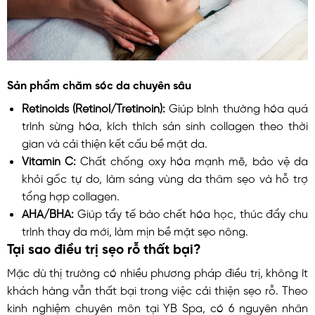
Sản phẩm chăm sóc da chuyên sâu
Retinoids (Retinol/Tretinoin):
Giúp bình thường hóa quá
trình sừng hóa, kích thích sản sinh collagen theo thời
gian và cải thiện kết cấu bề mặt da.
Vitamin C:
Chất chống oxy hóa mạnh mẽ, bảo vệ da
khỏi gốc tự do, làm sáng vùng da thâm sẹo và hỗ trợ
tổng hợp collagen.
AHA/BHA:
Giúp tẩy tế bào chết hóa học, thúc đẩy chu
trình thay da mới, làm mịn bề mặt sẹo nông.
Tại sao điều trị sẹo rỗ thất bại?
Mặc dù thị trường có nhiều phương pháp điều trị, không ít
khách hàng vẫn thất bại trong việc cải thiện sẹo rỗ. Theo
kinh nghiệm chuyên môn tại YB Spa, có 6 nguyên nhân