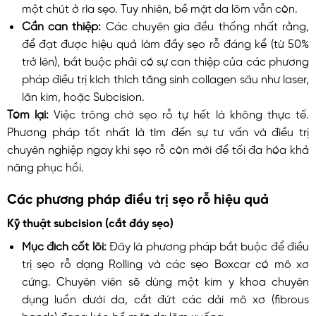
một chút ở rìa sẹo. Tuy nhiên, bề mặt da lõm vẫn còn.
Cần can thiệp:
Các chuyên gia đều thống nhất rằng,
để đạt được hiệu quả làm đầy sẹo rỗ đáng kể (từ 50%
trở lên), bắt buộc phải có sự can thiệp của các phương
pháp điều trị kích thích tăng sinh collagen sâu như laser,
lăn kim, hoặc Subcision.
Tóm lại:
Việc trông chờ sẹo rỗ tự hết là không thực tế.
Phương pháp tốt nhất là tìm đến sự tư vấn và điều trị
chuyên nghiệp ngay khi sẹo rỗ còn mới để tối đa hóa khả
năng phục hồi.
Các phương pháp điều trị sẹo rỗ hiệu quả
Kỹ thuật subcision (cắt đáy sẹo)
Mục đích cốt lõi:
Đây là phương pháp bắt buộc để điều
trị sẹo rỗ dạng Rolling và các sẹo Boxcar có mô xơ
cứng. Chuyên viên sẽ dùng một kim y khoa chuyên
dụng luồn dưới da, cắt đứt các dải mô xơ (fibrous
bands) đang kéo bề mặt da lõm xuống.