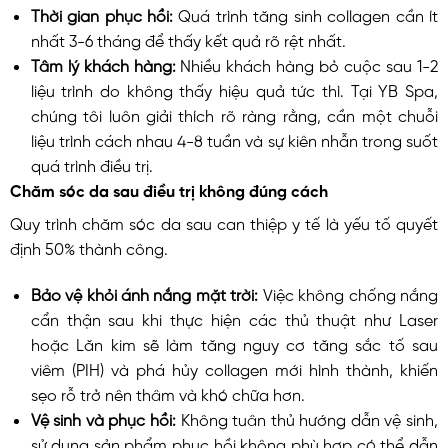
Thời gian phục hồi:
Quá trình tăng sinh collagen cần ít
nhất 3-6 tháng để thấy kết quả rõ rệt nhất.
Tâm lý khách hàng:
Nhiều khách hàng bỏ cuộc sau 1-2
liệu trình do không thấy hiệu quả tức thì. Tại YB Spa,
chúng tôi luôn giải thích rõ ràng rằng, cần một chuỗi
liệu trình cách nhau 4-8 tuần và sự kiên nhẫn trong suốt
quá trình điều trị.
Chăm sóc da sau điều trị không đúng cách
Quy trình chăm sóc da sau can thiệp y tế là yếu tố quyết
định 50% thành công.
Bảo vệ khỏi ánh nắng mặt trời:
Việc không chống nắng
cẩn thận sau khi thực hiện các thủ thuật như Laser
hoặc Lăn kim sẽ làm tăng nguy cơ tăng sắc tố sau
viêm (PIH) và phá hủy collagen mới hình thành, khiến
sẹo rỗ trở nên thâm và khó chữa hơn.
Vệ sinh và phục hồi:
Không tuân thủ hướng dẫn vệ sinh,
sử dụng sản phẩm phục hồi không phù hợp có thể dẫn