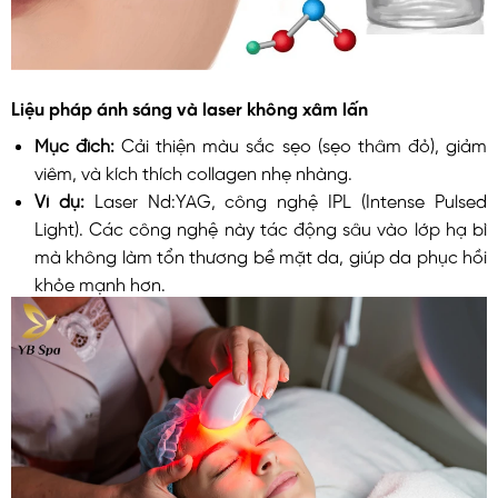
Liệu pháp ánh sáng và laser không xâm lấn
Mục đích:
Cải thiện màu sắc sẹo (sẹo thâm đỏ), giảm
viêm, và kích thích collagen nhẹ nhàng.
Ví dụ:
Laser Nd:YAG, công nghệ IPL (Intense Pulsed
Light). Các công nghệ này tác động sâu vào lớp hạ bì
mà không làm tổn thương bề mặt da, giúp da phục hồi
khỏe mạnh hơn.