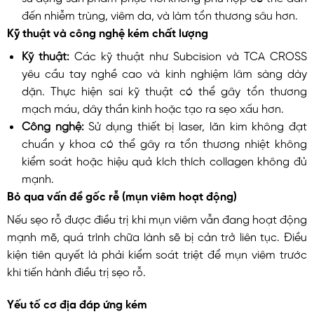
đến nhiễm trùng, viêm da, và làm tổn thương sâu hơn.
Kỹ thuật và công nghệ kém chất lượng
Kỹ thuật:
Các kỹ thuật như Subcision và TCA CROSS
yêu cầu tay nghề cao và kinh nghiệm lâm sàng dày
dặn. Thực hiện sai kỹ thuật có thể gây tổn thương
mạch máu, dây thần kinh hoặc tạo ra sẹo xấu hơn.
Công nghệ:
Sử dụng thiết bị laser, lăn kim không đạt
chuẩn y khoa có thể gây ra tổn thương nhiệt không
kiểm soát hoặc hiệu quả kích thích collagen không đủ
mạnh.
Bỏ qua vấn đề gốc rễ (mụn viêm hoạt động)
Nếu sẹo rỗ được điều trị khi mụn viêm vẫn đang hoạt động
mạnh mẽ, quá trình chữa lành sẽ bị cản trở liên tục. Điều
kiện tiên quyết là phải kiểm soát triệt để mụn viêm trước
khi tiến hành điều trị sẹo rỗ.
Yếu tố cơ địa đáp ứng kém