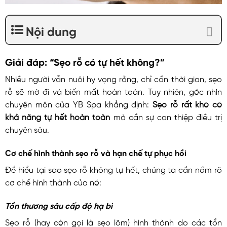
Nội dung
Giải đáp: “Sẹo rỗ có tự hết không?”
Nhiều người vẫn nuôi hy vọng rằng, chỉ cần thời gian, sẹo
rỗ sẽ mờ đi và biến mất hoàn toàn. Tuy nhiên, góc nhìn
chuyên môn của YB Spa khẳng định:
Sẹo rỗ rất khó có
khả năng tự hết hoàn toàn
mà cần sự can thiệp điều trị
chuyên sâu.
Cơ chế hình thành sẹo rỗ và hạn chế tự phục hồi
Để hiểu tại sao sẹo rỗ không tự hết, chúng ta cần nắm rõ
cơ chế hình thành của nó:
Tổn thương sâu cấp độ hạ bì
Sẹo rỗ (hay còn gọi là sẹo lõm) hình thành do các tổn