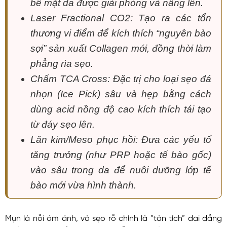
bề mặt da được giải phóng và nâng lên.
Laser Fractional CO2: Tạo ra các tổn
thương vi điểm để kích thích “nguyên bào
sợi” sản xuất Collagen mới, đồng thời làm
phẳng rìa sẹo.
Chấm TCA Cross: Đặc trị cho loại sẹo đá
nhọn (Ice Pick) sâu và hẹp bằng cách
dùng acid nồng độ cao kích thích tái tạo
từ đáy sẹo lên.
Lăn kim/Meso phục hồi: Đưa các yếu tố
tăng trưởng (như PRP hoặc tế bào gốc)
vào sâu trong da để nuôi dưỡng lớp tế
bào mới vừa hình thành.
Mụn là nỗi ám ảnh, và sẹo rỗ chính là “tàn tích” dai dẳng