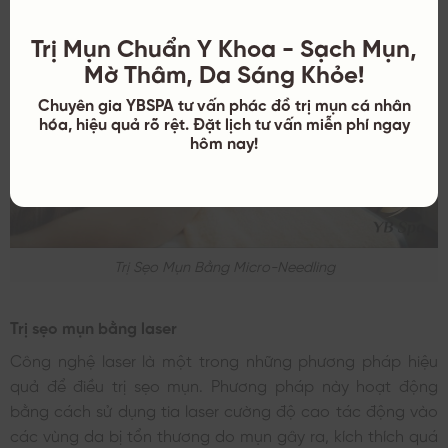
Trị Mụn Chuẩn Y Khoa - Sạch Mụn,
Mờ Thâm, Da Sáng Khỏe!
Chuyên gia YBSPA tư vấn phác đồ trị mụn cá nhân
hóa, hiệu quả rõ rệt. Đặt lịch tư vấn miễn phí ngay
hôm nay!
Trị Sẹo Mụn Bằng Micro-Needling
Trị sẹo mụn bằng laser
Công nghệ laser là một trong những phương pháp hiệu
quả để điều trị sẹo mụn. Phương pháp này hoạt động
bằng cách sử dụng tia laser cường độ cao tác động vào
các vùng da bị tổn thương do mụn gây ra, kích thích quá