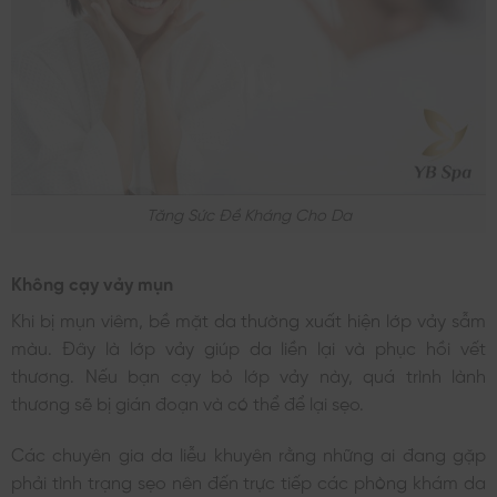
Tăng Sức Đề Kháng Cho Da
Không cạy vảy mụn
Khi bị mụn viêm, bề mặt da thường xuất hiện lớp vảy sẫm
màu. Đây là lớp vảy giúp da liền lại và phục hồi vết
thương. Nếu bạn cạy bỏ lớp vảy này, quá trình lành
thương sẽ bị gián đoạn và có thể để lại sẹo.
Các chuyên gia da liễu khuyên rằng những ai đang gặp
phải tình trạng sẹo nên đến trực tiếp các phòng khám da