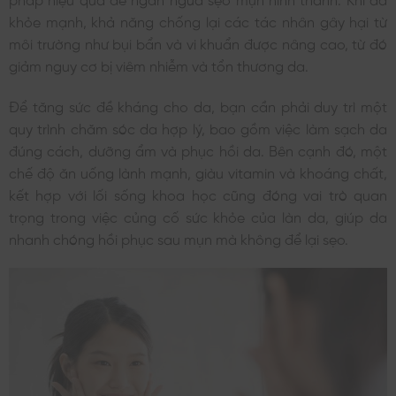
khỏe mạnh, khả năng chống lại các tác nhân gây hại từ
môi trường như bụi bẩn và vi khuẩn được nâng cao, từ đó
giảm nguy cơ bị viêm nhiễm và tổn thương da.
Để tăng sức đề kháng cho da, bạn cần phải duy trì một
quy trình chăm sóc da hợp lý, bao gồm việc làm sạch da
đúng cách, dưỡng ẩm và phục hồi da. Bên cạnh đó, một
chế độ ăn uống lành mạnh, giàu vitamin và khoáng chất,
kết hợp với lối sống khoa học cũng đóng vai trò quan
trọng trong việc củng cố sức khỏe của làn da, giúp da
nhanh chóng hồi phục sau mụn mà không để lại sẹo.