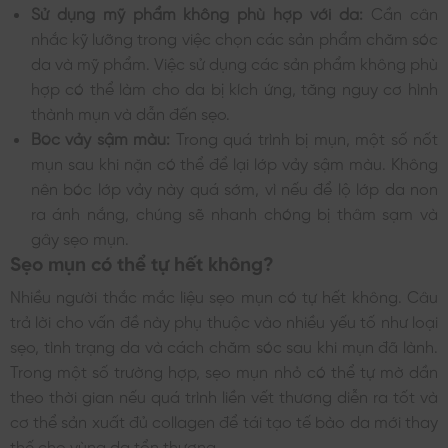
Sử dụng mỹ phẩm không phù hợp với da:
Cần cân
nhắc kỹ lưỡng trong việc chọn các sản phẩm chăm sóc
da và mỹ phẩm. Việc sử dụng các sản phẩm không phù
hợp có thể làm cho da bị kích ứng, tăng nguy cơ hình
thành mụn và dẫn đến sẹo.
Bóc vảy sậm màu:
Trong quá trình bị mụn, một số nốt
mụn sau khi nặn có thể để lại lớp vảy sậm màu. Không
nên bóc lớp vảy này quá sớm, vì nếu để lộ lớp da non
ra ánh nắng, chúng sẽ nhanh chóng bị thâm sạm và
gây sẹo mụn.
Sẹo mụn có thể tự hết không?
Nhiều người thắc mắc liệu sẹo mụn có tự hết không. Câu
trả lời cho vấn đề này phụ thuộc vào nhiều yếu tố như loại
sẹo, tình trạng da và cách chăm sóc sau khi mụn đã lành.
Trong một số trường hợp, sẹo mụn nhỏ có thể tự mờ dần
theo thời gian nếu quá trình liền vết thương diễn ra tốt và
cơ thể sản xuất đủ collagen để tái tạo tế bào da mới thay
thế cho vùng da tổn thương.