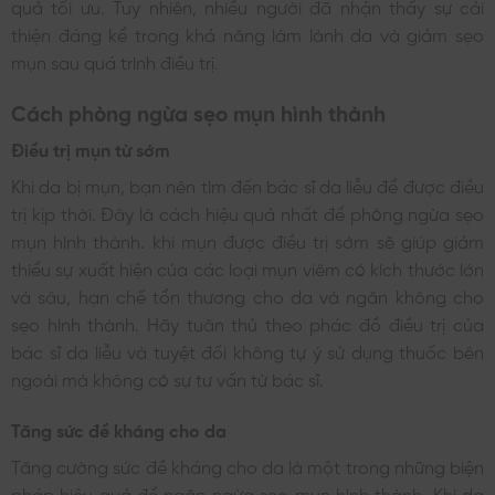
quả tối ưu. Tuy nhiên, nhiều người đã nhận thấy sự cải
thiện đáng kể trong khả năng làm lành da và giảm sẹo
mụn sau quá trình điều trị.
Cách phòng ngừa sẹo mụn hình thành
Điều trị mụn từ sớm
Khi da bị mụn, bạn nên tìm đến bác sĩ da liễu để được điều
trị kịp thời. Đây là cách hiệu quả nhất để phòng ngừa sẹo
mụn hình thành. khi mụn được điều trị sớm sẽ giúp giảm
thiểu sự xuất hiện của các loại mụn viêm có kích thước lớn
và sâu, hạn chế tổn thương cho da và ngăn không cho
sẹo hình thành. Hãy tuân thủ theo phác đồ điều trị của
bác sĩ da liễu và tuyệt đối không tự ý sử dụng thuốc bên
ngoài mà không có sự tư vấn từ bác sĩ.
Tăng sức đề kháng cho da
Tăng cường sức đề kháng cho da là một trong những biện
pháp hiệu quả để ngăn ngừa sẹo mụn hình thành. Khi da