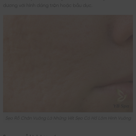
dương với hình dáng tròn hoặc bầu dục.
Sẹo Rỗ Chân Vuông Là Những Vết Sẹo Có Hố Lõm Hình Vuông