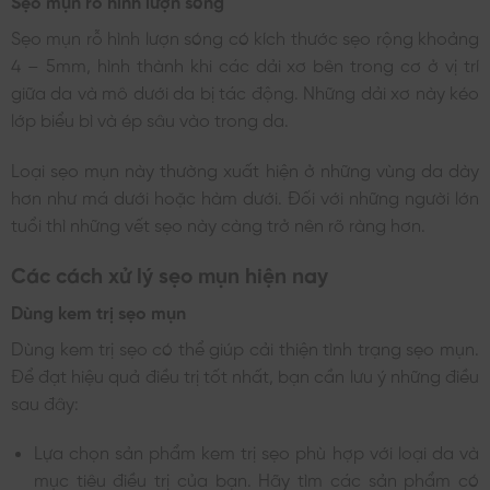
Sẹo mụn rỗ hình lượn sóng
Sẹo mụn rỗ hình lượn sóng có kích thước sẹo rộng khoảng
4 – 5mm, hình thành khi các dải xơ bên trong cơ ở vị trí
giữa da và mô dưới da bị tác động. Những dải xơ này kéo
lớp biểu bì và ép sâu vào trong da.
Loại sẹo mụn này thường xuất hiện ở những vùng da dày
hơn như má dưới hoặc hàm dưới. Đối với những người lớn
tuổi thì những vết sẹo này càng trở nên rõ ràng hơn.
Các cách xử lý sẹo mụn hiện nay
Dùng kem trị sẹo mụn
Dùng kem trị sẹo có thể giúp cải thiện tình trạng sẹo mụn.
Để đạt hiệu quả điều trị tốt nhất, bạn cần lưu ý những điều
sau đây:
Lựa chọn sản phẩm kem trị sẹo phù hợp với loại da và
mục tiêu điều trị của bạn. Hãy tìm các sản phẩm có