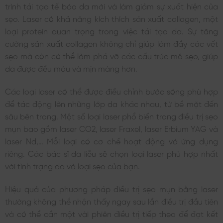
trình tái tạo tế bào da mới và làm giảm sự xuất hiện của
sẹo. Laser có khả năng kích thích sản xuất collagen, một
loại protein quan trọng trong việc tái tạo da. Sự tăng
cường sản xuất collagen không chỉ giúp làm đầy các vết
sẹo mà còn có thể làm phá vỡ các cấu trúc mô sẹo, giúp
da được đều màu và mịn màng hơn.
Các loại laser có thể được điều chỉnh bước sóng phù hợp
để tác động lên những lớp da khác nhau, từ bề mặt đến
sâu bên trong. Một số loại laser phổ biến trong điều trị sẹo
mụn bao gồm laser CO2, laser Fraxel, laser Erbium YAG và
laser Nd,… Mỗi loại có cơ chế hoạt động và ứng dụng
riêng. Các bác sĩ da liễu sẽ chọn loại laser phù hợp nhất
với tình trạng da và loại sẹo của bạn.
Hiệu quả của phương pháp điều trị sẹo mụn bằng laser
thường không thể nhận thấy ngay sau lần điều trị đầu tiên
và có thể cần một vài phiên điều trị tiếp theo để đạt kết