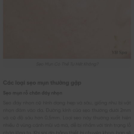
Sẹo Mụn Có Thể Tự Hết Không?
Các loại sẹo mụn thường gặp
Sẹo mụn rỗ chân đáy nhọn
Sẹo đáy nhọn có hình dạng hẹp và sâu, giống như bị vật
nhọn đâm vào da. Đường kính của sẹo thường dưới 2mm
và có độ sâu hơn 0,5mm. Loại sẹo này thường xuất hiện
nhiều ở vùng cánh mũi và má, dễ bị nhầm với tình trạng lỗ
chân lông to. Khi soi da bằng thiết bị chuyên khoa, bạn sẽ