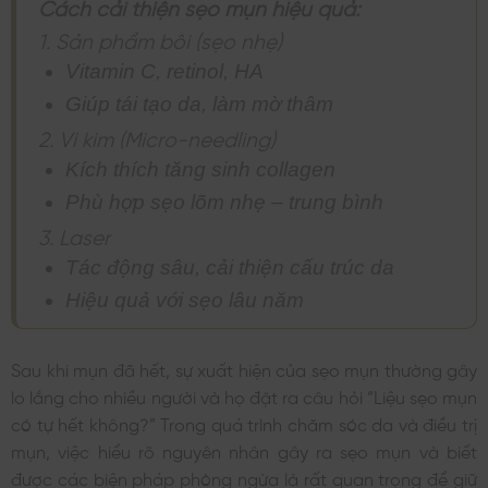
Cách cải thiện sẹo mụn hiệu quả:
1. Sản phẩm bôi (sẹo nhẹ)
Vitamin C, retinol, HA
Giúp tái tạo da, làm mờ thâm
2. Vi kim (Micro-needling)
Kích thích tăng sinh collagen
Phù hợp sẹo lõm nhẹ – trung bình
3. Laser
Tác động sâu, cải thiện cấu trúc da
Hiệu quả với sẹo lâu năm
Sau khi mụn đã hết, sự xuất hiện của sẹo mụn thường gây
lo lắng cho nhiều người và họ đặt ra câu hỏi “Liệu sẹo mụn
có tự hết không?” Trong quá trình chăm sóc da và điều trị
mụn, việc hiểu rõ nguyên nhân gây ra sẹo mụn và biết
được các biện pháp phòng ngừa là rất quan trọng để giữ