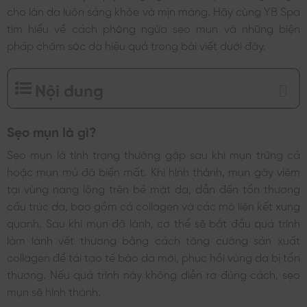
cho làn da luôn sáng khỏe và mịn màng. Hãy cùng YB Spa
tìm hiểu về cách phòng ngừa sẹo mụn và những biện
pháp chăm sóc da hiệu quả trong bài viết dưới đây.
Nội dung
Sẹo mụn là gì?
Sẹo mụn là tình trạng thường gặp sau khi mụn trứng cá
hoặc mụn mủ đã biến mất. Khi hình thành, mụn gây viêm
tại vùng nang lông trên bề mặt da, dẫn đến tổn thương
cấu trúc da, bao gồm cả collagen và các mô liên kết xung
quanh. Sau khi mụn đã lành, cơ thể sẽ bắt đầu quá trình
làm lành vết thương bằng cách tăng cường sản xuất
collagen để tái tạo tế bào da mới, phục hồi vùng da bị tổn
thương. Nếu quá trình này không diễn ra đúng cách, sẹo
mụn sẽ hình thành.