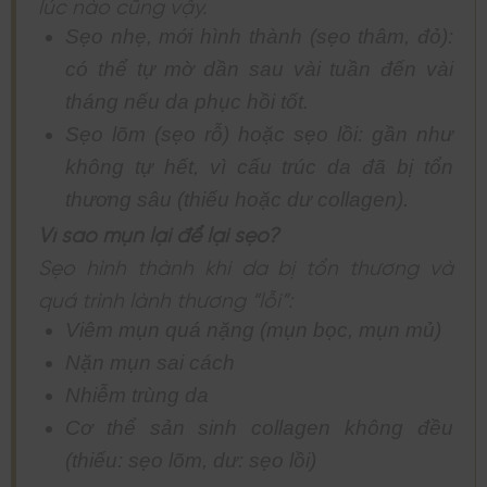
lúc nào cũng vậy.
Sẹo nhẹ, mới hình thành (sẹo thâm, đỏ):
có thể tự mờ dần sau vài tuần đến vài
tháng nếu da phục hồi tốt.
Sẹo lõm (sẹo rỗ) hoặc sẹo lồi: gần như
không tự hết, vì cấu trúc da đã bị tổn
thương sâu (thiếu hoặc dư collagen).
Vì sao mụn lại để lại sẹo?
Sẹo hình thành khi da bị tổn thương và
quá trình lành thương “lỗi”:
Viêm mụn quá nặng (mụn bọc, mụn mủ)
Nặn mụn sai cách
Nhiễm trùng da
Cơ thể sản sinh collagen không đều
(thiếu: sẹo lõm, dư: sẹo lồi)