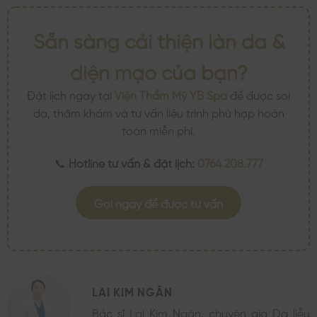
Sẵn sàng cải thiện làn da &
diện mạo của bạn?
Đặt lịch ngay tại
Viện Thẩm Mỹ YB Spa
để được soi
da, thăm khám và tư vấn liệu trình phù hợp hoàn
toàn miễn phí.
📞
Hotline tư vấn & đặt lịch:
0764.208.777
Gọi ngay để được tư vấn
LAI KIM NGÂN
Bác sĩ Lai Kim Ngân, chuyên gia Da liễu