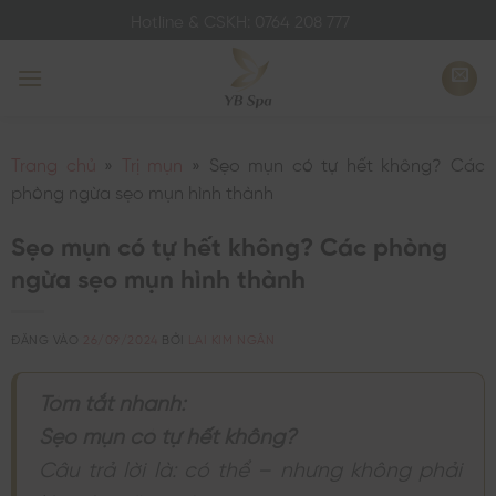
Bỏ
Hotline & CSKH: 0764 208 777
qua
nội
dung
Trang chủ
»
Trị mụn
»
Sẹo mụn có tự hết không? Các
phòng ngừa sẹo mụn hình thành
Sẹo mụn có tự hết không? Các phòng
ngừa sẹo mụn hình thành
ĐĂNG VÀO
26/09/2024
BỞI
LAI KIM NGÂN
Tóm tắt nhanh:
Sẹo mụn có tự hết không?
Câu trả lời là: có thể – nhưng không phải