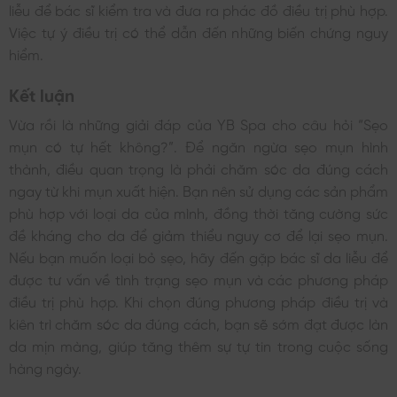
liễu để bác sĩ kiểm tra và đưa ra phác đồ điều trị phù hợp.
Việc tự ý điều trị có thể dẫn đến những biến chứng nguy
hiểm.
Kết luận
Vừa rồi là những giải đáp của YB Spa cho câu hỏi “Sẹo
mụn có tự hết không?”. Để ngăn ngừa sẹo mụn hình
thành, điều quan trọng là phải chăm sóc da đúng cách
ngay từ khi mụn xuất hiện. Bạn nên sử dụng các sản phẩm
phù hợp với loại da của mình, đồng thời tăng cường sức
đề kháng cho da để giảm thiểu nguy cơ để lại sẹo mụn.
Nếu bạn muốn loại bỏ sẹo, hãy đến gặp bác sĩ da liễu để
được tư vấn về tình trạng sẹo mụn và các phương pháp
điều trị phù hợp. Khi chọn đúng phương pháp điều trị và
kiên trì chăm sóc da đúng cách, bạn sẽ sớm đạt được làn
da mịn màng, giúp tăng thêm sự tự tin trong cuộc sống
hàng ngày.