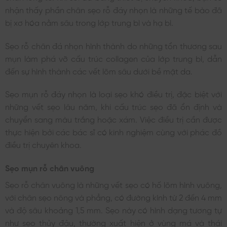
nhận thấy phần chân sẹo rỗ đáy nhọn là những tế bào đã
bị xơ hóa nằm sâu trong lớp trung bì và hạ bì.
Sẹo rỗ chân đá nhọn hình thành do những tổn thương sau
mụn làm phá vỡ cấu trúc collagen của lớp trung bì, dẫn
đến sự hình thành các vết lõm sâu dưới bề mặt da.
Sẹo mụn rỗ đáy nhọn là loại sẹo khó điều trị, đặc biệt với
những vết sẹo lâu năm, khi cấu trúc sẹo đã ổn định và
chuyển sang màu trắng hoặc xám. Việc điều trị cần được
thực hiện bởi các bác sĩ có kinh nghiệm cùng với phác đồ
điều trị chuyên khoa.
Sẹo mụn rỗ chân vuông
Sẹo rỗ chân vuông là những vết sẹo có hố lõm hình vuông,
với chân sẹo nông và phẳng, có đường kính từ 2 đến 4 mm
và độ sâu khoảng 1,5 mm. Sẹo này có hình dạng tương tự
như sẹo thủy đậu, thường xuất hiện ở vùng má và thái