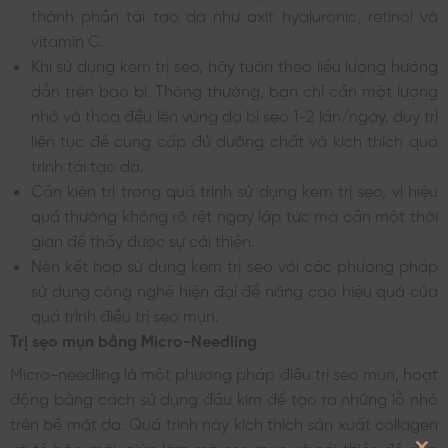
thành phần tái tạo da như axit hyaluronic, retinol và
vitamin C.
Khi sử dụng kem trị sẹo, hãy tuân theo liều lượng hướng
dẫn trên bao bì. Thông thường, bạn chỉ cần một lượng
nhỏ và thoa đều lên vùng da bị sẹo 1-2 lần/ngày, duy trì
liên tục để cung cấp đủ dưỡng chất và kích thích quá
trình tái tạo da.
Cần kiên trì trong quá trình sử dụng kem trị sẹo, vì hiệu
quả thường không rõ rệt ngay lập tức mà cần một thời
gian để thấy được sự cải thiện.
Nên kết hợp sử dụng kem trị sẹo với các phương pháp
sử dụng công nghệ hiện đại để nâng cao hiệu quả của
quá trình điều trị sẹo mụn.
Trị sẹo mụn bằng Micro-Needling
Micro-needling là một phương pháp điều trị sẹo mụn, hoạt
động bằng cách sử dụng đầu kim để tạo ra những lỗ nhỏ
trên bề mặt da. Quá trình này kích thích sản xuất collagen
và tế bào mới, giúp làm mờ sẹo mụn và cải thiện độ đàn