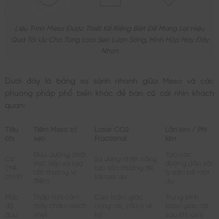
Liệu Trình Meso Được Thiết Kế Riêng Biệt Để Mang Lại Hiệu
Quả Tối Ưu Cho Từng Loại Sẹo Lượn Sóng, Hình Hộp Hay Đáy
Nhọn
Dưới đây là bảng so sánh nhanh giữa Meso và các
phương pháp phổ biến khác để bạn có cái nhìn khách
quan:
Tiêu
Tiêm Meso trị
Laser CO2
Lăn kim / Phi
chí
sẹo
Fractional
kim
Đưa dưỡng chất
Tạo các
Cơ
Sử dụng nhiệt năng
trực tiếp và tạo
đường dẫn vật
chế
tạo tổn thương để
tổn thương vi
lý trên bề mặt
chính
tái tạo da
điểm
da
Mức
Thấp (chỉ cảm
Cao (cảm giác
Trung bình
độ
thấy châm chích
nóng rát, cần ủ tê
(cảm giác rát
đau
nhẹ)
kỹ)
sau khi làm)