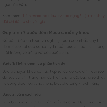
ngừa lão hóa.
Xem thêm:
Tiêm meso bao lâu có tác dụng? Lộ trình thay
đổi chi tiết từ chuyên gia
Quy trình 7 bước tiêm Meso chuẩn y khoa
Để đảm bảo an toàn và đạt hiệu quả cao nhất, quy trình
tiêm Meso tại các cơ sở uy tín cần được thực hiện trong
môi trường vô trùng với các bước sau:
Bước 1: Thăm khám và phân tích da
Bác sĩ chuyên khoa sẽ trực tiếp soi da để xác định loại sẹo,
độ sâu và tình trạng nền da hiện tại. Từ đó, bác sĩ sẽ thiết
kế công thức hoạt chất riêng biệt cho từng khách hàng.
Bước 2: Làm sạch sâu
Loại bỏ hoàn toàn bụi bẩn, dầu thừa và lớp trang điểm