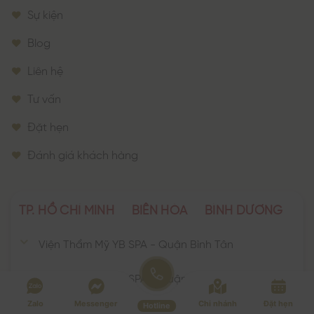
Sự kiện
Blog
Liên hệ
Tư vấn
Đặt hẹn
Đánh giá khách hàng
TP. HỒ CHÍ MINH
BIÊN HÒA
BÌNH DƯƠNG
Viện Thẩm Mỹ YB SPA - Quận Bình Tân
Viện Thẩm Mỹ YB SPA - Quận 10
Zalo
Messenger
Chi nhánh
Đặt hẹn
Hotline
Viện Thẩm Mỹ YB SPA - Quận Tân Phú