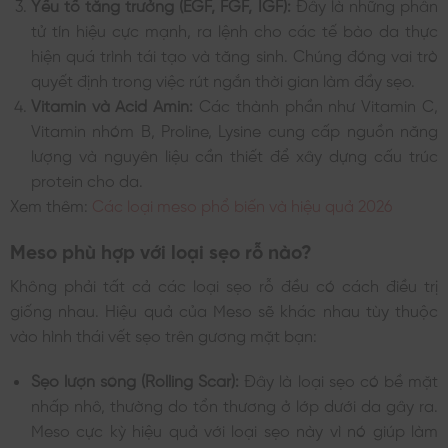
Yếu tố tăng trưởng (EGF, FGF, IGF):
Đây là những phân
tử tín hiệu cực mạnh, ra lệnh cho các tế bào da thực
hiện quá trình tái tạo và tăng sinh. Chúng đóng vai trò
quyết định trong việc rút ngắn thời gian làm đầy sẹo.
Vitamin và Acid Amin:
Các thành phần như Vitamin C,
Vitamin nhóm B, Proline, Lysine cung cấp nguồn năng
lượng và nguyên liệu cần thiết để xây dựng cấu trúc
protein cho da.
Xem thêm:
Các loại meso phổ biến và hiệu quả 2026
Meso phù hợp với loại sẹo rỗ nào?
Không phải tất cả các loại sẹo rỗ đều có cách điều trị
giống nhau. Hiệu quả của Meso sẽ khác nhau tùy thuộc
vào hình thái vết sẹo trên gương mặt bạn:
Sẹo lượn sóng (Rolling Scar):
Đây là loại sẹo có bề mặt
nhấp nhô, thường do tổn thương ở lớp dưới da gây ra.
Meso cực kỳ hiệu quả với loại sẹo này vì nó giúp làm