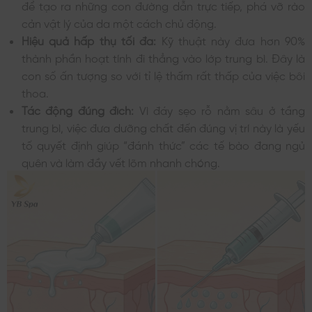
để tạo ra những con đường dẫn trực tiếp, phá vỡ rào
cản vật lý của da một cách chủ động.
Hiệu quả hấp thụ tối đa:
Kỹ thuật này đưa hơn 90%
thành phần hoạt tính đi thẳng vào lớp trung bì. Đây là
con số ấn tượng so với tỉ lệ thấm rất thấp của việc bôi
thoa.
Tác động đúng đích:
Vì đáy sẹo rỗ nằm sâu ở tầng
trung bì, việc đưa dưỡng chất đến đúng vị trí này là yếu
tố quyết định giúp “đánh thức” các tế bào đang ngủ
quên và làm đầy vết lõm nhanh chóng.