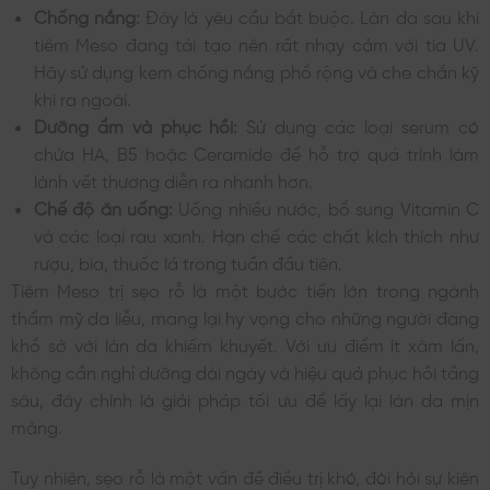
Chống nắng:
Đây là yêu cầu bắt buộc. Làn da sau khi
tiêm Meso đang tái tạo nên rất nhạy cảm với tia UV.
Hãy sử dụng kem chống nắng phổ rộng và che chắn kỹ
khi ra ngoài.
Dưỡng ẩm và phục hồi:
Sử dụng các loại serum có
chứa HA, B5 hoặc Ceramide để hỗ trợ quá trình làm
lành vết thương diễn ra nhanh hơn.
Chế độ ăn uống:
Uống nhiều nước, bổ sung Vitamin C
và các loại rau xanh. Hạn chế các chất kích thích như
rượu, bia, thuốc lá trong tuần đầu tiên.
Tiêm Meso trị sẹo rỗ là một bước tiến lớn trong ngành
thẩm mỹ da liễu, mang lại hy vọng cho những người đang
khổ sở với làn da khiếm khuyết. Với ưu điểm ít xâm lấn,
không cần nghỉ dưỡng dài ngày và hiệu quả phục hồi tầng
sâu, đây chính là giải pháp tối ưu để lấy lại làn da mịn
màng.
Tuy nhiên, sẹo rỗ là một vấn đề điều trị khó, đòi hỏi sự kiên