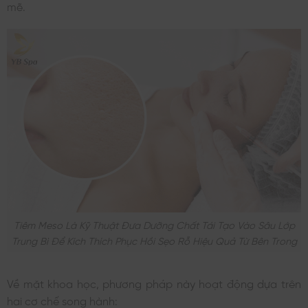
mẽ.
Tiêm Meso Là Kỹ Thuật Đưa Dưỡng Chất Tái Tạo Vào Sâu Lớp
Trung Bì Để Kích Thích Phục Hồi Sẹo Rỗ Hiệu Quả Từ Bên Trong
Về mặt khoa học, phương pháp này hoạt động dựa trên
hai cơ chế song hành: