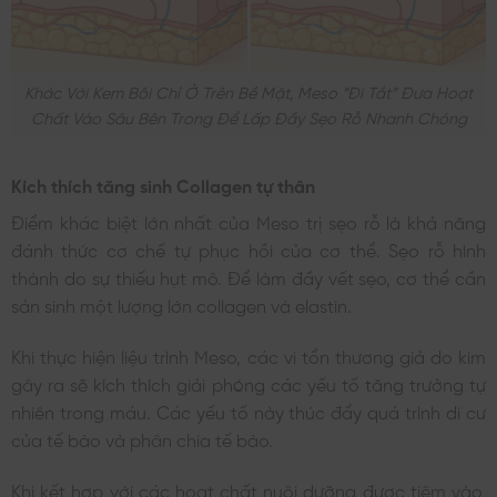
Khác Với Kem Bôi Chỉ Ở Trên Bề Mặt, Meso “đi Tắt” Đưa Hoạt
Chất Vào Sâu Bên Trong Để Lấp Đầy Sẹo Rỗ Nhanh Chóng
Kích thích tăng sinh Collagen tự thân
Điểm khác biệt lớn nhất của Meso trị sẹo rỗ là khả năng
đánh thức cơ chế tự phục hồi của cơ thể. Sẹo rỗ hình
thành do sự thiếu hụt mô. Để làm đầy vết sẹo, cơ thể cần
sản sinh một lượng lớn collagen và elastin.
Khi thực hiện liệu trình Meso, các vi tổn thương giả do kim
gây ra sẽ kích thích giải phóng các yếu tố tăng trưởng tự
nhiên trong máu. Các yếu tố này thúc đẩy quá trình di cư
của tế bào và phân chia tế bào.
Khi kết hợp với các hoạt chất nuôi dưỡng được tiêm vào,