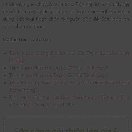
trì và tay nghề chuyên môn cao. Bạn nên lựa chọn những
cơ sở thẩm mỹ uy tín, nơi có bác sĩ giàu kinh nghiệm và sử
dụng các loại hoạt chất rõ nguồn gốc để đảm bảo an
toàn cho bản thân.
Có thể bạn quan tâm:
Tiêm Meso Trắng Da Là Gì? Có Thực Sự Hiệu Quả
Không?
Tiêm Meso Phục Hồi Da Là Gì? Có Tốt Không?
Tiêm Meso Phục Hồi Da Là Gì? Có Tốt Không?
Tiêm Meso Trị Nám Là Gì? Có Trị Dứt điểm Nám Hoàn
Toàn Không?
Tiêm Meso Trị Mụn Có Hiệu Quả Không? 5 Lưu ý Sau
Tiêm để đạt Hiệu Quả Tốt Nhất
Sẵn sàng cải thiện làn da &