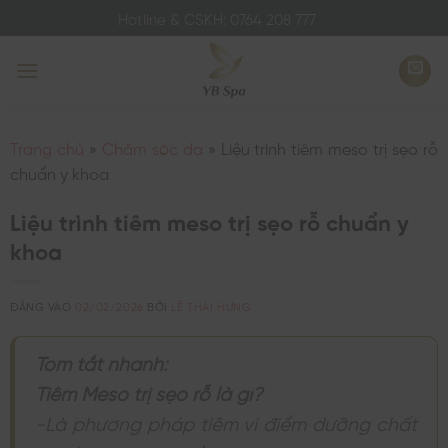
Bỏ
Hotline & CSKH: 0764 208 777
qua
nội
dung
Trang chủ
»
Chăm sóc da
»
Liệu trình tiêm meso trị sẹo rỗ
chuẩn y khoa
Liệu trình tiêm meso trị sẹo rỗ chuẩn y
khoa
ĐĂNG VÀO
02/02/2026
BỞI
LÊ THÁI HƯNG
Tóm tắt nhanh:
Tiêm Meso trị sẹo rỗ là gì?
-Là phương pháp tiêm vi điểm dưỡng chất