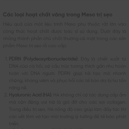
Các loại hoạt chất vàng trong Meso trị sẹo
Hiệu quả của một liệu trình Meso phụ thuộc rất lớn vào
công thức hoạt chất được bác sĩ sử dụng. Dưới đây là
những thành phần chủ chốt thường có mặt trong các sản
phẩm Meso trị sẹo rỗ cao cấp:
PDRN (Polydeoxyribonucleotide):
Đây là chiết xuất từ
DNA của cá hồi, có cấu trúc tương thích gần như hoàn
toàn với DNA người. PDRN giúp tái tạo mô nhanh
chóng, kháng viêm và phục hồi các tế bào da bị hư tổn
nặng nề.
Hyaluronic Acid (HA):
HA không chỉ có tác dụng cấp ẩm
mà còn đóng vai trò là giá đỡ cho các sợi collagen.
Trong điều trị sẹo, HA nồng độ cao giúp làm đầy tức thì
các vết lõm và tạo môi trường lý tưởng để tế bào phát
triển.