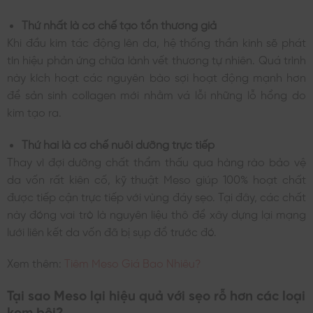
Thứ nhất là cơ chế tạo tổn thương giả
Khi đầu kim tác động lên da, hệ thống thần kinh sẽ phát
tín hiệu phản ứng chữa lành vết thương tự nhiên. Quá trình
này kích hoạt các nguyên bào sợi hoạt động mạnh hơn
để sản sinh collagen mới nhằm vá lỗi những lỗ hổng do
kim tạo ra.
Thứ hai là cơ chế nuôi dưỡng trực tiếp
Thay vì đợi dưỡng chất thẩm thấu qua hàng rào bảo vệ
da vốn rất kiên cố, kỹ thuật Meso giúp 100% hoạt chất
được tiếp cận trực tiếp với vùng đáy sẹo. Tại đây, các chất
này đóng vai trò là nguyên liệu thô để xây dựng lại mạng
lưới liên kết da vốn đã bị sụp đổ trước đó.
Xem thêm:
Tiêm Meso Giá Bao Nhiêu?
Tại sao Meso lại hiệu quả với sẹo rỗ hơn các loại
kem bôi?