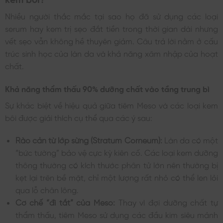
Nhiều người thắc mắc tại sao họ đã sử dụng các loại
serum hay kem trị sẹo đắt tiền trong thời gian dài nhưng
vết sẹo vẫn không hề thuyên giảm. Câu trả lời nằm ở cấu
trúc sinh học của làn da và khả năng xâm nhập của hoạt
chất.
Khả năng thẩm thấu 90% dưỡng chất vào tầng trung bì
Sự khác biệt về hiệu quả giữa tiêm Meso và các loại kem
bôi được giải thích cụ thể qua các ý sau:
Rào cản từ lớp sừng (Stratum Corneum):
Làn da có một
“bức tường” bảo vệ cực kỳ kiên cố. Các loại kem dưỡng
thông thường có kích thước phân tử lớn nên thường bị
kẹt lại trên bề mặt, chỉ một lượng rất nhỏ có thể len lỏi
qua lỗ chân lông.
Cơ chế “đi tắt” của Meso:
Thay vì đợi dưỡng chất tự
thẩm thấu, tiêm Meso sử dụng các đầu kim siêu mảnh