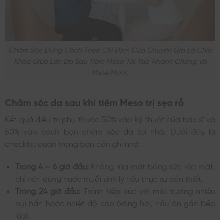
Chăm Sóc Đúng Cách Theo Chỉ Định Của Chuyên Gia Là Chìa
Khóa Giúp Làn Da Sau Tiêm Meso Tái Tạo Nhanh Chóng Và
Khỏe Mạnh
Chăm sóc da sau khi tiêm Meso trị sẹo rỗ
Kết quả điều trị phụ thuộc 50% vào kỹ thuật của bác sĩ và
50% vào cách bạn chăm sóc da tại nhà. Dưới đây là
checklist quan trọng bạn cần ghi nhớ:
Trong 4 – 6 giờ đầu:
Không rửa mặt bằng sữa rửa mặt,
chỉ nên dùng nước muối sinh lý nếu thực sự cần thiết.
Trong 24 giờ đầu:
Tránh tiếp xúc với môi trường nhiều
bụi bẩn hoặc nhiệt độ cao (xông hơi, nấu ăn gần bếp
lửa).