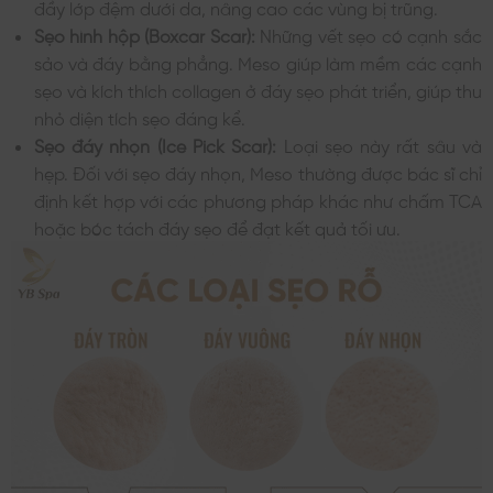
đầy lớp đệm dưới da, nâng cao các vùng bị trũng.
Sẹo hình hộp (Boxcar Scar):
Những vết sẹo có cạnh sắc
sảo và đáy bằng phẳng. Meso giúp làm mềm các cạnh
sẹo và kích thích collagen ở đáy sẹo phát triển, giúp thu
nhỏ diện tích sẹo đáng kể.
Sẹo đáy nhọn (Ice Pick Scar):
Loại sẹo này rất sâu và
hẹp. Đối với sẹo đáy nhọn, Meso thường được bác sĩ chỉ
định kết hợp với các phương pháp khác như chấm TCA
hoặc bóc tách đáy sẹo để đạt kết quả tối ưu.