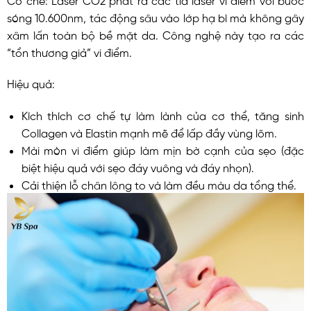
sóng 10.600nm, tác động sâu vào lớp hạ bì mà không gây
xâm lấn toàn bộ bề mặt da. Công nghệ này tạo ra các
“tổn thương giả” vi điểm.
Hiệu quả:
Kích thích cơ chế tự làm lành của cơ thể, tăng sinh
Collagen và Elastin mạnh mẽ để lấp đầy vùng lõm.
Mài mòn vi điểm giúp làm mịn bờ cạnh của sẹo (đặc
biệt hiệu quả với sẹo đáy vuông và đáy nhọn).
Cải thiện lỗ chân lông to và làm đều màu da tổng thể.