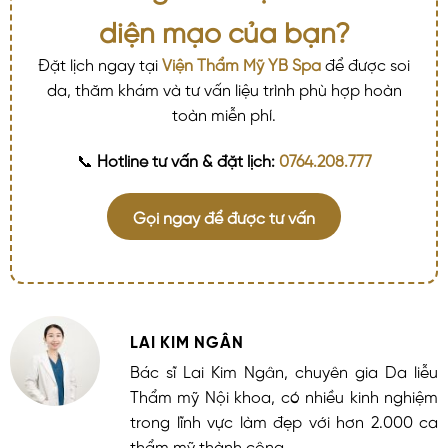
diện mạo của bạn?
Đặt lịch ngay tại
Viện Thẩm Mỹ YB Spa
để được soi
da, thăm khám và tư vấn liệu trình phù hợp hoàn
toàn miễn phí.
📞
Hotline tư vấn & đặt lịch:
0764.208.777
Gọi ngay để được tư vấn
LAI KIM NGÂN
Bác sĩ Lai Kim Ngân, chuyên gia Da liễu
Thẩm mỹ Nội khoa, có nhiều kinh nghiệm
trong lĩnh vực làm đẹp với hơn 2.000 ca
thẩm mỹ thành công.