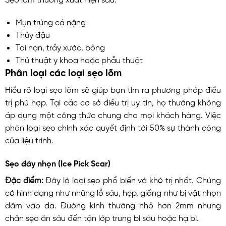
Mụn trứng cá nặng
Thủy đậu
Tai nạn, trầy xước, bỏng
Thủ thuật y khoa hoặc phẫu thuật
Phân loại các loại sẹo lõm
Hiểu rõ loại sẹo lõm sẽ giúp bạn tìm ra phương pháp điều
trị phù hợp. Tại các cơ sở điều trị uy tín, họ thường không
áp dụng một công thức chung cho mọi khách hàng. Việc
phân loại sẹo chính xác quyết định tới 50% sự thành công
của liệu trình.
Sẹo đáy nhọn (Ice Pick Scar)
Đặc điểm:
Đây là loại sẹo phổ biến và khó trị nhất. Chúng
có hình dạng như những lỗ sâu, hẹp, giống như bị vật nhọn
đâm vào da. Đường kính thường nhỏ hơn 2mm nhưng
chân sẹo ăn sâu đến tận lớp trung bì sâu hoặc hạ bì.