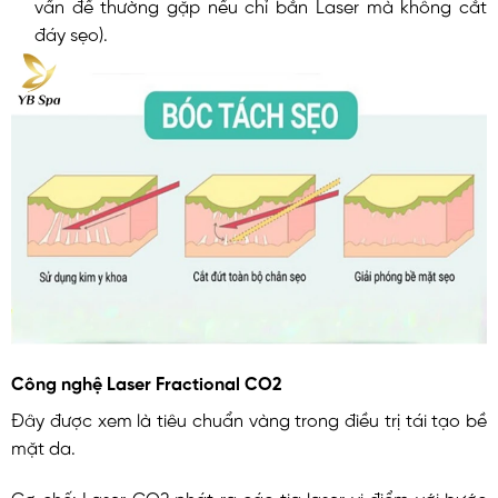
vấn đề thường gặp nếu chỉ bắn Laser mà không cắt
đáy sẹo).
Công nghệ Laser Fractional CO2
Đây được xem là tiêu chuẩn vàng trong điều trị tái tạo bề
mặt da.
Cơ chế: Laser CO2 phát ra các tia laser vi điểm với bước