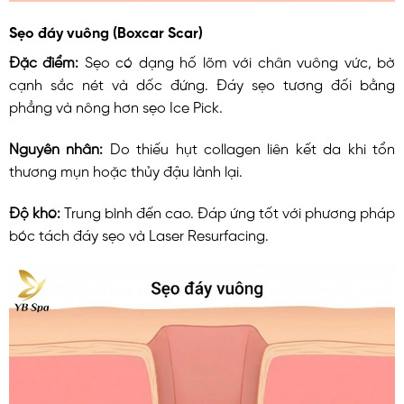
Sẹo đáy vuông (Boxcar Scar)
Đặc điểm:
Sẹo có dạng hố lõm với chân vuông vức, bờ
cạnh sắc nét và dốc đứng. Đáy sẹo tương đối bằng
phẳng và nông hơn sẹo Ice Pick.
Nguyên nhân:
Do thiếu hụt collagen liên kết da khi tổn
thương mụn hoặc thủy đậu lành lại.
Độ khó:
Trung bình đến cao. Đáp ứng tốt với phương pháp
bóc tách đáy sẹo và Laser Resurfacing.