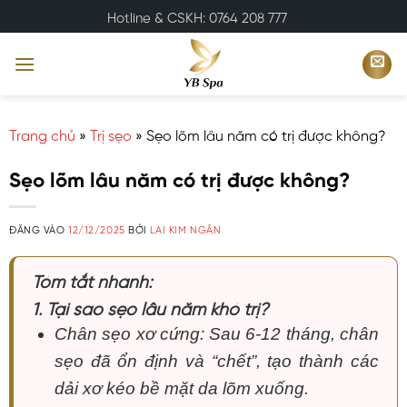
Bỏ
Hotline & CSKH: 0764 208 777
qua
nội
dung
Trang chủ
»
Trị sẹo
»
Sẹo lõm lâu năm có trị được không?
Sẹo lõm lâu năm có trị được không?
ĐĂNG VÀO
12/12/2025
BỞI
LAI KIM NGÂN
Tóm tắt nhanh:
1. Tại sao sẹo lâu năm khó trị?
Chân sẹo xơ cứng: Sau 6-12 tháng, chân
sẹo đã ổn định và “chết”, tạo thành các
dải xơ kéo bề mặt da lõm xuống.