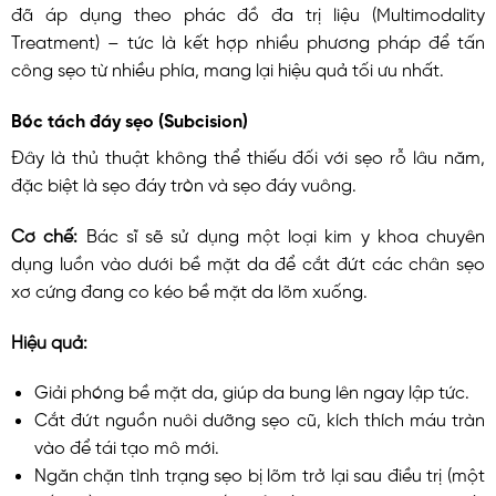
đã áp dụng theo phác đồ đa trị liệu (Multimodality
Treatment) – tức là kết hợp nhiều phương pháp để tấn
công sẹo từ nhiều phía, mang lại hiệu quả tối ưu nhất.
Bóc tách đáy sẹo (Subcision)
Đây là thủ thuật không thể thiếu đối với sẹo rỗ lâu năm,
đặc biệt là sẹo đáy tròn và sẹo đáy vuông.
Cơ chế:
Bác sĩ sẽ sử dụng một loại kim y khoa chuyên
dụng luồn vào dưới bề mặt da để cắt đứt các chân sẹo
xơ cứng đang co kéo bề mặt da lõm xuống.
Hiệu quả:
Giải phóng bề mặt da, giúp da bung lên ngay lập tức.
Cắt đứt nguồn nuôi dưỡng sẹo cũ, kích thích máu tràn
vào để tái tạo mô mới.
Ngăn chặn tình trạng sẹo bị lõm trở lại sau điều trị (một