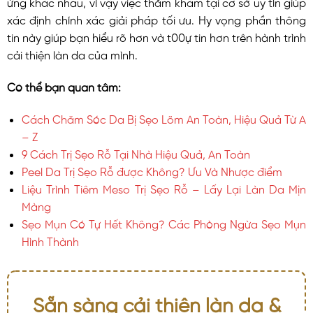
ứng khác nhau, vì vậy việc thăm khám tại cơ sở uy tín giúp
xác định chính xác giải pháp tối ưu. Hy vọng phần thông
tin này giúp bạn hiểu rõ hơn và t00ự tin hơn trên hành trình
cải thiện làn da của mình.
Có thể bạn quan tâm:
Cách Chăm Sóc Da Bị Sẹo Lõm An Toàn, Hiệu Quả Từ A
– Z
9 Cách Trị Sẹo Rỗ Tại Nhà Hiệu Quả, An Toàn
Peel Da Trị Sẹo Rỗ được Không? Ưu Và Nhược điểm
Liệu Trình Tiêm Meso Trị Sẹo Rỗ – Lấy Lại Làn Da Mịn
Màng
Sẹo Mụn Có Tự Hết Không? Các Phòng Ngừa Sẹo Mụn
Hình Thành
Sẵn sàng cải thiện làn da &