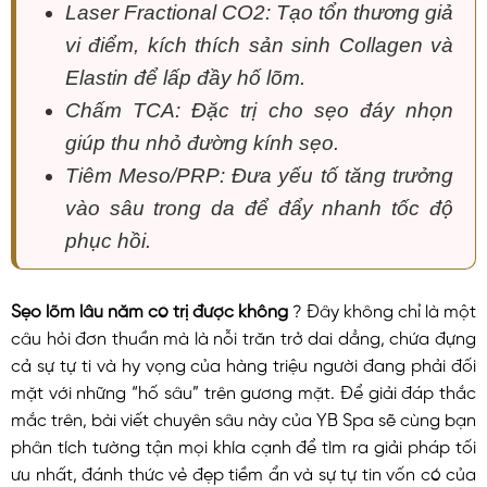
Laser Fractional CO2: Tạo tổn thương giả
vi điểm, kích thích sản sinh Collagen và
Elastin để lấp đầy hố lõm.
Chấm TCA: Đặc trị cho sẹo đáy nhọn
giúp thu nhỏ đường kính sẹo.
Tiêm Meso/PRP: Đưa yếu tố tăng trưởng
vào sâu trong da để đẩy nhanh tốc độ
phục hồi.
Sẹo lõm lâu năm có trị được không
? Đây không chỉ là một
câu hỏi đơn thuần mà là nỗi trăn trở dai dẳng, chứa đựng
cả sự tự ti và hy vọng của hàng triệu người đang phải đối
mặt với những “hố sâu” trên gương mặt. Để giải đáp thắc
mắc trên, bài viết chuyên sâu này của YB Spa sẽ cùng bạn
phân tích tường tận mọi khía cạnh để tìm ra giải pháp tối
ưu nhất, đánh thức vẻ đẹp tiềm ẩn và sự tự tin vốn có của