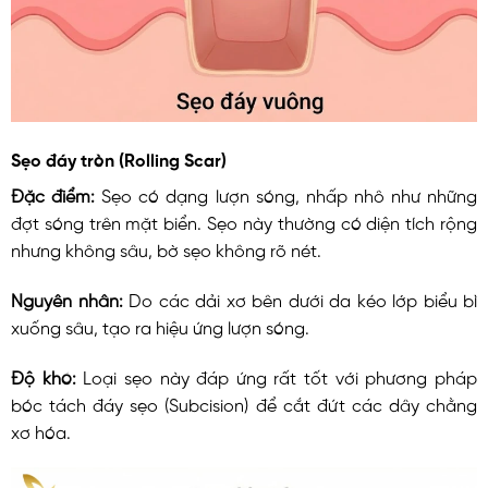
Sẹo đáy tròn (Rolling Scar)
Đặc điểm:
Sẹo có dạng lượn sóng, nhấp nhô như những
đợt sóng trên mặt biển. Sẹo này thường có diện tích rộng
nhưng không sâu, bờ sẹo không rõ nét.
Nguyên nhân:
Do các dải xơ bên dưới da kéo lớp biểu bì
xuống sâu, tạo ra hiệu ứng lượn sóng.
Độ khó:
Loại sẹo này đáp ứng rất tốt với phương pháp
bóc tách đáy sẹo (Subcision) để cắt đứt các dây chằng
xơ hóa.