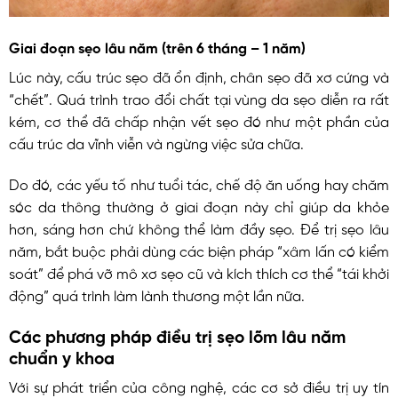
Giai đoạn sẹo lâu năm (trên 6 tháng – 1 năm)
Lúc này, cấu trúc sẹo đã ổn định, chân sẹo đã xơ cứng và
“chết”. Quá trình trao đổi chất tại vùng da sẹo diễn ra rất
kém, cơ thể đã chấp nhận vết sẹo đó như một phần của
cấu trúc da vĩnh viễn và ngừng việc sửa chữa.
Do đó, các yếu tố như tuổi tác, chế độ ăn uống hay chăm
sóc da thông thường ở giai đoạn này chỉ giúp da khỏe
hơn, sáng hơn chứ không thể làm đầy sẹo. Để trị sẹo lâu
năm, bắt buộc phải dùng các biện pháp “xâm lấn có kiểm
soát” để phá vỡ mô xơ sẹo cũ và kích thích cơ thể “tái khởi
động” quá trình làm lành thương một lần nữa.
Các phương pháp điều trị sẹo lõm lâu năm
chuẩn y khoa
Với sự phát triển của công nghệ, các cơ sở điều trị uy tín