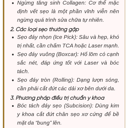
Ngừng tăng sinh Collagen: Cơ thể mặc
định vết sẹo là một phần vĩnh viễn nên
ngừng quá trình sửa chữa tự nhiên.
2. Các loại sẹo thường gặp
Sẹo đáy nhọn (Ice Pick): Sâu và hẹp, khó
trị nhất, cần chấm TCA hoặc Laser mạnh.
Sẹo đáy vuông (Boxcar): Hố lõm có cạnh
sắc nét, đáp ứng tốt với Laser và bóc
tách.
Sẹo đáy tròn (Rolling): Dạng lượn sóng,
cần phải cắt đứt các dải xơ bên dưới da.
3. Phương pháp điều trị chuẩn y khoa
Bóc tách đáy sẹo (Subcision): Dùng kim
y khoa cắt đứt chân sẹo xơ cứng để bề
mặt da “bung” lên.