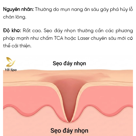
Nguyên nhân:
Thường do mụn nang ăn sâu gây phá hủy lỗ
chân lông.
Độ khó:
Rất cao. Sẹo đáy nhọn thường cần các phương
pháp mạnh như chấm TCA hoặc Laser chuyên sâu mới có
thể cải thiện.