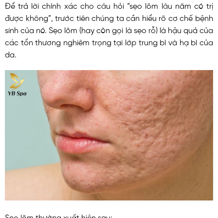
Để trả lời chính xác cho câu hỏi “sẹo lõm lâu năm có trị
được không”, trước tiên chúng ta cần hiểu rõ cơ chế bệnh
sinh của nó. Sẹo lõm (hay còn gọi là sẹo rỗ) là hậu quả của
các tổn thương nghiêm trọng tại lớp trung bì và hạ bì của
da.
Sẹo lõm thường xuất hiện sau: