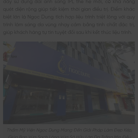
đây sử dụng dải ánh sáng IPL thế hệ mới, có khả năng
quét diện rộng giúp tiết kiệm thời gian điều trị. Điểm khác
biệt lớn là Ngọc Dung tích hợp liệu trình triệt lông với quy
trình làm sáng da vùng nhạy cảm bằng tinh chất đặc trị,
giúp khách hàng tự tin tuyệt đối sau khi kết thúc liệu trình.
Thẩm Mỹ Viện Ngọc Dung Mang Đến Giải Pháp Làm Đẹp Kép,
Giúp Bạn Vừa Sạch Lông Vừa Sở Hữu Làn Da Trắng Mịn Đều