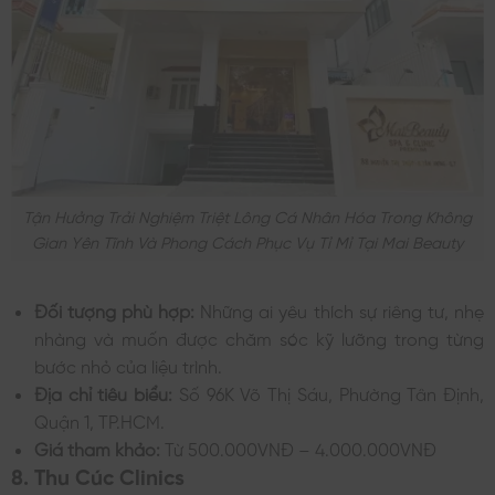
Tận Hưởng Trải Nghiệm Triệt Lông Cá Nhân Hóa Trong Không
Gian Yên Tĩnh Và Phong Cách Phục Vụ Tỉ Mỉ Tại Mai Beauty
Đối tượng phù hợp:
Những ai yêu thích sự riêng tư, nhẹ
nhàng và muốn được chăm sóc kỹ lưỡng trong từng
bước nhỏ của liệu trình.
Địa chỉ tiêu biểu:
Số 96K Võ Thị Sáu, Phường Tân Định,
Quận 1, TP.HCM.
Giá tham khảo:
Từ 500.000VNĐ – 4.000.000VNĐ
8. Thu Cúc Clinics