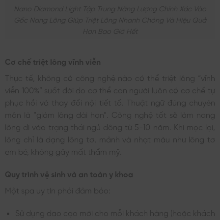
Nano Diamond Light Tập Trung Năng Lượng Chính Xác Vào
Gốc Nang Lông Giúp Triệt Lông Nhanh Chóng Và Hiệu Quả
Hơn Bao Giờ Hết
Cơ chế triệt lông vĩnh viễn
Thực tế, không có công nghệ nào có thể triệt lông “vĩnh
viễn 100%” suốt đời do cơ thể con người luôn có cơ chế tự
phục hồi và thay đổi nội tiết tố. Thuật ngữ đúng chuyên
môn là “giảm lông dài hạn”. Công nghệ tốt sẽ làm nang
lông đi vào trạng thái ngủ đông từ 5-10 năm. Khi mọc lại,
lông chỉ là dạng lông tơ, mảnh và nhạt màu như lông tơ
em bé, không gây mất thẩm mỹ.
Quy trình vệ sinh và an toàn y khoa
Một spa uy tín phải đảm bảo:
Sử dụng dao cạo mới cho mỗi khách hàng (hoặc khách