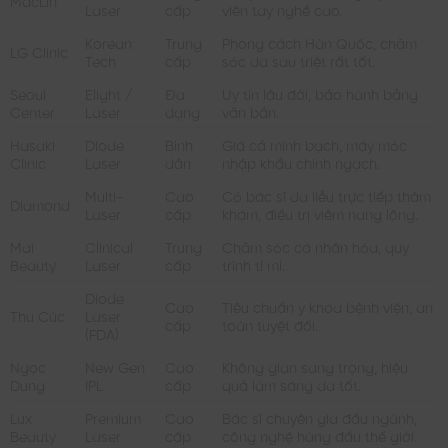
MacLin
Laser
cấp
viên tay nghề cao.
Korean
Trung
Phong cách Hàn Quốc, chăm
LG Clinic
Tech
cấp
sóc da sau triệt rất tốt.
Seoul
Elight /
Đa
Uy tín lâu đời, bảo hành bằng
Center
Laser
dạng
văn bản.
Hasaki
Diode
Bình
Giá cả minh bạch, máy móc
Clinic
Laser
dân
nhập khẩu chính ngạch.
Multi-
Cao
Có bác sĩ da liễu trực tiếp thăm
Diamond
Laser
cấp
khám, điều trị viêm nang lông.
Mai
Clinical
Trung
Chăm sóc cá nhân hóa, quy
Beauty
Laser
cấp
trình tỉ mỉ.
Diode
Cao
Tiêu chuẩn y khoa bệnh viện, an
Thu Cúc
Laser
cấp
toàn tuyệt đối.
(FDA)
Ngọc
New Gen
Cao
Không gian sang trọng, hiệu
Dung
IPL
cấp
quả làm sáng da tốt.
Lux
Premium
Cao
Bác sĩ chuyên gia đầu ngành,
Beauty
Laser
cấp
công nghệ hàng đầu thế giới.