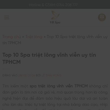
Bỏ
Hotline & CSKH: 0764 208 777
qua
nội
dung
Trang chủ
»
Triệt lông
»
Top 10 Spa triệt lông vĩnh viễn uy
tín TPHCM
Top 10 Spa triệt lông vĩnh viễn uy tín
TPHCM
ĐĂNG VÀO
28/02/2026
BỞI
LÊ THÁI HƯNG
Tìm kiếm một
spa triệt lông vĩnh viễn TPHCM
không chỉ
đơn giản là tìm nơi có giá rẻ, mà quan trọng hơn là công
nghệ hiện đại để đảm bảo hiệu quả lâu dài và an toàn
cho làn da. Việc tự triệt lông tại nhà bằng dao cạo, nhíp
hay wax thường dẫn đến tình trạng viêm nang lông, thâm