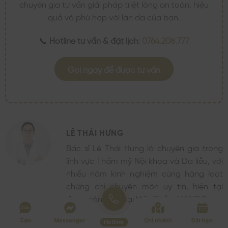
chuyên gia tư vấn giải pháp triệt lông an toàn, hiệu
quả và phù hợp với làn da của bạn.
📞
Hotline tư vấn & đặt lịch:
0764.208.777
Gọi ngay để được tư vấn
LÊ THÁI HƯNG
Bác sĩ Lê Thái Hưng là chuyên gia trong
lĩnh vực Thẩm mỹ Nội khoa và Da liễu, với
nhiều năm kinh nghiệm cùng hàng loạt
chứng chỉ chuyên môn uy tín, hiện tại
đang công tác tại Viện Thẩm Mỹ YB Spa.
Zalo
Messenger
Chi nhánh
Đặt hẹn
Hotline