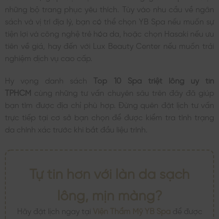
những bộ trang phục yêu thích. Tùy vào nhu cầu về ngân
sách và vị trí địa lý, bạn có thể chọn YB Spa nếu muốn sự
tiện lợi và công nghệ trẻ hóa da, hoặc chọn Hasaki nếu ưu
tiên về giá, hay đến với Lux Beauty Center nếu muốn trải
nghiệm dịch vụ cao cấp.
Hy vọng danh sách
Top 10 Spa triệt lông uy tín
TPHCM
cùng những tư vấn chuyên sâu trên đây đã giúp
bạn tìm được địa chỉ phù hợp. Đừng quên đặt lịch tư vấn
trực tiếp tại cơ sở bạn chọn để được kiểm tra tình trạng
da chính xác trước khi bắt đầu liệu trình.
Tự tin hơn với làn da sạch
lông, mịn màng?
Hãy đặt lịch ngay tại
Viện Thẩm Mỹ YB Spa
để được