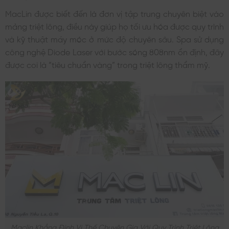
MacLin được biết đến là đơn vị tập trung chuyên biệt vào
mảng triệt lông, điều này giúp họ tối ưu hóa được quy trình
và kỹ thuật máy móc ở mức độ chuyên sâu. Spa sử dụng
công nghệ Diode Laser với bước sóng 808nm ổn định, đây
được coi là “tiêu chuẩn vàng” trong triệt lông thẩm mỹ.
Maclin Khẳng Định Vị Thế Chuyên Gia Với Quy Trình Triệt Lông