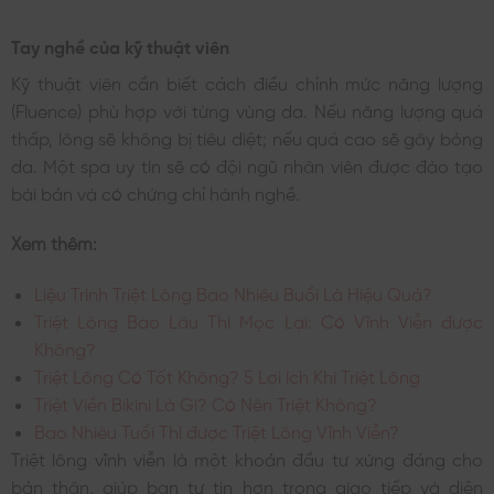
Tay nghề của kỹ thuật viên
Kỹ thuật viên cần biết cách điều chỉnh mức năng lượng
(Fluence) phù hợp với từng vùng da. Nếu năng lượng quá
thấp, lông sẽ không bị tiêu diệt; nếu quá cao sẽ gây bỏng
da. Một spa uy tín sẽ có đội ngũ nhân viên được đào tạo
bài bản và có chứng chỉ hành nghề.
Xem thêm:
Liệu Trình Triệt Lông Bao Nhiêu Buổi Là Hiệu Quả?
Triệt Lông Bao Lâu Thì Mọc Lại: Có Vĩnh Viễn được
Không?
Triệt Lông Có Tốt Không? 5 Lợi ích Khi Triệt Lông
Triệt Viền Bikini Là Gì? Có Nên Triệt Không?
Bao Nhiêu Tuổi Thì được Triệt Lông Vĩnh Viễn?
Triệt lông vĩnh viễn là một khoản đầu tư xứng đáng cho
bản thân, giúp bạn tự tin hơn trong giao tiếp và diện