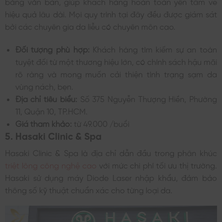
bằng văn bản, giúp khách hàng hoàn toàn yên tâm về
hiệu quả lâu dài. Mọi quy trình tại đây đều được giám sát
bởi các chuyên gia da liễu có chuyên môn cao.
Đối tượng phù hợp:
Khách hàng tìm kiếm sự an toàn
tuyệt đối từ một thương hiệu lớn, có chính sách hậu mãi
rõ ràng và mong muốn cải thiện tình trạng sạm da
vùng nách, bẹn.
Địa chỉ tiêu biểu:
Số 375 Nguyễn Thượng Hiền, Phường
11, Quận 10, TP.HCM.
Giá tham khảo:
từ 49.000 /buổi
5. Hasaki Clinic & Spa
Hasaki Clinic & Spa là địa chỉ dẫn đầu trong phân khúc
triệt lông công nghệ cao
với mức chi phí tối ưu thị trường.
Hasaki sử dụng máy Diode Laser nhập khẩu, đảm bảo
thông số kỹ thuật chuẩn xác cho từng loại da.