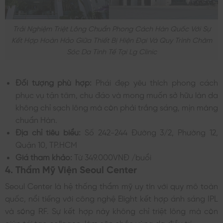
Trải Nghiệm Triệt Lông Chuẩn Phong Cách Hàn Quốc Với Sự
Kết Hợp Hoàn Hảo Giữa Thiết Bị Hiện Đại Và Quy Trình Chăm
Sóc Da Tinh Tế Tại Lg Clinic
Đối tượng phù hợp:
Phái đẹp yêu thích phong cách
phục vụ tận tâm, chu đáo và mong muốn sở hữu làn da
không chỉ sạch lông mà còn phải trắng sáng, mịn màng
chuẩn Hàn.
Địa chỉ tiêu biểu:
Số 242-244 Đường 3/2, Phường 12,
Quận 10, TP.HCM
Giá tham khảo:
Từ 349.000VNĐ /buổi
4. Thẩm Mỹ Viện Seoul Center
Seoul Center là hệ thống thẩm mỹ uy tín với quy mô toàn
quốc, nổi tiếng với công nghệ Elight kết hợp ánh sáng IPL
và sóng RF. Sự kết hợp này không chỉ triệt lông mà còn
giúp tái tạo collagen, làm săn chắc vùng da điều trị.