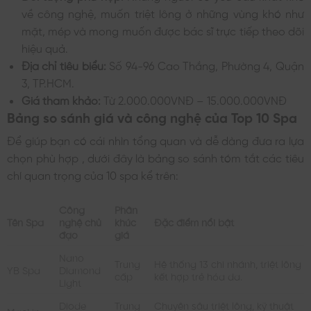
về công nghệ, muốn triệt lông ở những vùng khó như
mặt, mép và mong muốn được bác sĩ trực tiếp theo dõi
hiệu quả.
Địa chỉ tiêu biểu:
Số 94-96 Cao Thắng, Phường 4, Quận
3, TP.HCM.
Giá tham khảo:
Từ 2.000.000VNĐ – 15.000.000VNĐ
Bảng so sánh giá và công nghệ của Top 10 Spa
Để giúp bạn có cái nhìn tổng quan và dễ dàng đưa ra lựa
chọn phù hợp , dưới đây là bảng so sánh tóm tắt các tiêu
chí quan trọng của 10 spa kể trên:
Công
Phân
Tên Spa
nghệ chủ
khúc
Đặc điểm nổi bật
đạo
giá
Nano
Trung
Hệ thống 13 chi nhánh, triệt lông
YB Spa
Diamond
cấp
kết hợp trẻ hóa da.
Light
Diode
Trung
Chuyên sâu triệt lông, kỹ thuật