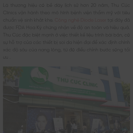
Là thương hiệu có bề dày lịch sử hơn 20 năm, Thu Cúc
Clinics vận hành theo mô hình bệnh viện thẩm mỹ với tiêu
chuẩn vệ sinh khắt khe.
Công nghệ Diode Laser
tại đây đã
được FDA Hoa Kỳ chứng nhận về độ an toàn và hiệu quả.
Thu Cúc đặc biệt mạnh ở việc thiết kế liệu trình bài bản, có
sự hỗ trợ của các thiết bị soi da hiện đại để xác định chính
xác độ sâu của nang lông, từ đó điều chỉnh bước sóng tối
ưu .