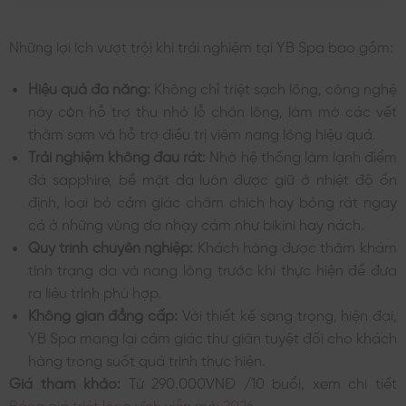
Những lợi ích vượt trội khi trải nghiệm tại YB Spa bao gồm:
Hiệu quả đa năng:
Không chỉ triệt sạch lông, công nghệ
này còn hỗ trợ thu nhỏ lỗ chân lông, làm mờ các vết
thâm sạm và hỗ trợ điều trị viêm nang lông hiệu quả.
Trải nghiệm không đau rát:
Nhờ hệ thống làm lạnh điểm
đá sapphire, bề mặt da luôn được giữ ở nhiệt độ ổn
định, loại bỏ cảm giác châm chích hay bỏng rát ngay
cả ở những vùng da nhạy cảm như bikini hay nách.
Quy trình chuyên nghiệp:
Khách hàng được thăm khám
tình trạng da và nang lông trước khi thực hiện để đưa
ra liệu trình phù hợp.
Không gian đẳng cấp:
Với thiết kế sang trọng, hiện đại,
YB Spa mang lại cảm giác thư giãn tuyệt đối cho khách
hàng trong suốt quá trình thực hiện.
Giá tham khảo:
Từ 290.000VNĐ /10 buổi, xem chi tiết
Bảng giá triệt lông vĩnh viễn mới 2026