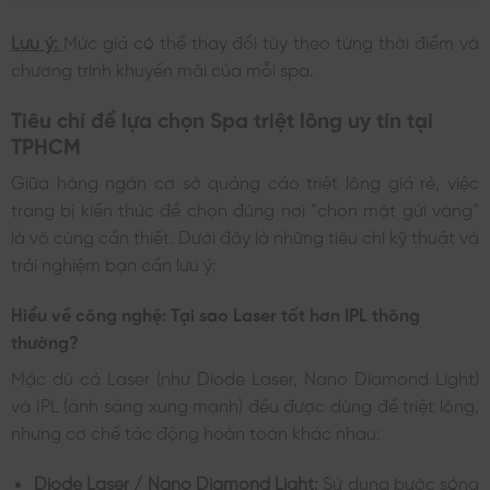
Lưu ý:
Mức giá có thể thay đổi tùy theo từng thời điểm và
chương trình khuyến mãi của mỗi spa.
Tiêu chí để lựa chọn Spa triệt lông uy tín tại
TPHCM
Giữa hàng ngàn cơ sở quảng cáo triệt lông giá rẻ, việc
trang bị kiến thức để chọn đúng nơi “chọn mặt gửi vàng”
là vô cùng cần thiết. Dưới đây là những tiêu chí kỹ thuật và
trải nghiệm bạn cần lưu ý:
Hiểu về công nghệ: Tại sao Laser tốt hơn IPL thông
thường?
Mặc dù cả Laser (như Diode Laser, Nano Diamond Light)
và IPL (ánh sáng xung mạnh) đều được dùng để triệt lông,
nhưng cơ chế tác động hoàn toàn khác nhau:
Diode Laser / Nano Diamond Light:
Sử dụng bước sóng