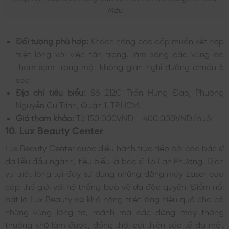
Màu
Đối tượng phù hợp:
Khách hàng cao cấp muốn kết hợp
triệt lông với việc tân trang, làm sáng các vùng da
thâm sạm trong một không gian nghỉ dưỡng chuẩn 5
sao.
Địa chỉ tiêu biểu:
Số 212C Trần Hưng Đạo, Phường
Nguyễn Cư Trinh, Quận 1, TP.HCM.
Giá tham khảo:
Từ 150.000VNĐ – 400.000VNĐ/buổi
10. Lux Beauty Center
Lux Beauty Center được điều hành trực tiếp bởi các bác sĩ
da liễu đầu ngành, tiêu biểu là bác sĩ Tô Lan Phương. Dịch
vụ triệt lông tại đây sử dụng những dòng máy Laser cao
cấp thế giới với hệ thống bảo vệ da độc quyền. Điểm nổi
bật là Lux Beauty có khả năng triệt lông hiệu quả cho cả
những vùng lông tơ, mảnh mà các dòng máy thông
thường khó làm được, đồng thời cải thiện sắc tố da một