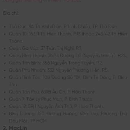
Địa chỉ:
Thủ Đức: 9A Tô Vĩnh Diện, P. Linh Chiểu, TP. Thủ Đức.
Quận 10: 163/1 Tô Hiến Thành, P.13 (hoặc 243/42 Tô Hiến
Thành).
Quận Gò Vấp: 37 Trần Thị Nghỉ, P.7.
Quận Bình Thạnh: 36/13 Đường D2 (Nguyễn Gia Trí), P.25.
Quận Tân Bình: 356 Nguyễn Trọng Tuyển, P.2.
Quận Phú Nhuận: 332 Nguyễn Thượng Hiền, P.5.
Quận Bình Tân: 108 Đường Số 17A, Bình Trị Đông B, Bình
Tân
Quận Tân Phú: 639B Âu Cơ, P. Hòa Thạnh.
Quận 7: 116A Lý Phục Man, P. Bình Thuận.
Quận 12: 59H Nguyễn Ảnh Thủ, P. Hiệp Thành.
Bình Dương: 120 Đường Hoàng Văn Thụ, Phường Thủ
Dầu Một, TP HCM
2. MacLin