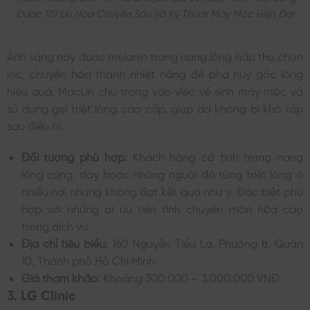
Được Tối Ưu Hóa Chuyên Sâu Và Kỹ Thuật Máy Móc Hiện Đại
Ánh sáng này được melanin trong nang lông hấp thụ chọn
lọc, chuyển hóa thành nhiệt năng để phá hủy gốc lông
hiệu quả. MacLin chú trọng vào việc vệ sinh máy móc và
sử dụng gel triệt lông cao cấp, giúp da không bị khô ráp
sau điều trị.
Đối tượng phù hợp:
Khách hàng có tình trạng nang
lông cứng, dày hoặc những người đã từng triệt lông ở
nhiều nơi nhưng không đạt kết quả như ý. Đặc biệt phù
hợp với những ai ưu tiên tính chuyên môn hóa cao
trong dịch vụ.
Địa chỉ tiêu biểu:
160 Nguyễn Tiểu La, Phường 8, Quận
10, Thành phố Hồ Chí Minh
Giá tham khảo:
Khoảng 300.000 – 3.000.000 VNĐ
3. LG Clinic