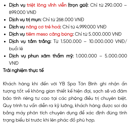
Dịch vụ
triệt lông vĩnh viễn
(trọn gói):
Chỉ từ 290.000 –
899.000 VNĐ
Dịch vụ trị mụn:
Chỉ từ 268.000 VNĐ
Dịch vụ
nâng cơ trẻ hoá
:
Chỉ từ 4.999.000 VNĐ
Dịch vụ
tiêm meso căng bóng
:
Chỉ từ 5.000.000 VNĐ
Dịch vụ tắm trắng:
Từ 1.500.000 – 10.000.000 VNĐ/
buổi lẻ
Dịch vụ phun xăm thẩm mỹ:
1.000.000 – 5.000.000
VNĐ
Trải nghiệm thực tế
Khách hàng khi đến với YB Spa Tân Bình ghi nhận ấn
tượng tốt về không gian thiết kế hiện đại, sạch sẽ và đảm
bảo tính riêng tư cao tại các phòng điều trị chuyên biệt.
Quy trình tư vấn diễn ra kỹ lưỡng, khách hàng được soi da
bằng máy phân tích chuyên dụng để xác định đúng tình
trạng biểu bì trước khi lên phác đồ phù hợp.