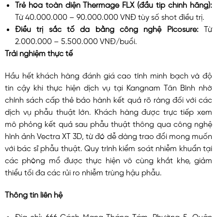
Trẻ hóa toàn diện Thermage FLX (đầu tip chính hãng):
Từ 40.000.000 – 90.000.000 VNĐ tùy số shot điều trị.
Điều trị sắc tố da bằng công nghệ Picosure:
Từ
2.000.000 – 5.500.000 VNĐ/buổi.
Trải nghiệm thực tế
Hầu hết khách hàng đánh giá cao tính minh bạch và độ
tin cậy khi thực hiện dịch vụ tại Kangnam Tân Bình nhờ
chính sách cấp thẻ bảo hành kết quả rõ ràng đối với các
dịch vụ phẫu thuật lớn. Khách hàng được trực tiếp xem
mô phỏng kết quả sau phẫu thuật thông qua công nghệ
hình ảnh Vectra XT 3D, từ đó dễ dàng trao đổi mong muốn
với bác sĩ phẫu thuật. Quy trình kiểm soát nhiễm khuẩn tại
các phòng mổ được thực hiện vô cùng khắt khe, giảm
thiểu tối đa các rủi ro nhiễm trùng hậu phẫu.
Thông tin liên hệ
Địa chỉ: 666 Cách Mạng Tháng Tám, Phường 5, Quận