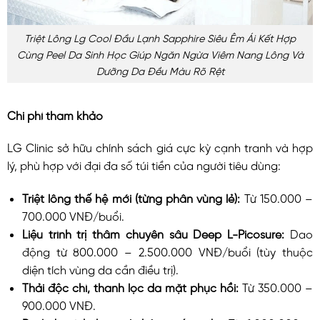
Triệt Lông Lg Cool Đầu Lạnh Sapphire Siêu Êm Ái Kết Hợp
Cùng Peel Da Sinh Học Giúp Ngăn Ngừa Viêm Nang Lông Và
Dưỡng Da Đều Màu Rõ Rệt
Chi phí tham khảo
LG Clinic sở hữu chính sách giá cực kỳ cạnh tranh và hợp
lý, phù hợp với đại đa số túi tiền của người tiêu dùng:
Triệt lông thế hệ mới (từng phân vùng lẻ):
Từ 150.000 –
700.000 VNĐ/buổi.
Liệu trình trị thâm chuyên sâu Deep L-Picosure:
Dao
động từ 800.000 – 2.500.000 VNĐ/buổi (tùy thuộc
diện tích vùng da cần điều trị).
Thải độc chì, thanh lọc da mặt phục hồi:
Từ 350.000 –
900.000 VNĐ.