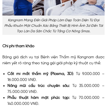
Kangnam Mang Đến Giải Pháp Làm Đẹp Toàn Diện Từ Đại
Phẫu Khuôn Mặt Chuẩn Xác Bằng Thiết Bị Hình Ảnh 3d Đến Tái
Tạo Làn Da Săn Chắc Từ Tầng Cơ Nông Smas.
Chi phí tham khảo
Bảng giá dịch vụ tại Bệnh viện Thẩm mỹ Kangnam được
niêm yết rõ ràng theo từng gói giải pháp kỹ thuật cụ thể:
Cắt mí mắt thẩm mỹ (Plasma, 3D):
Từ 9.000.000 –
18.000.000 VNĐ.
Nâng mũi cấu trúc chuyên sâu:
Từ 35.000.000 –
75.000.000 VNĐ.
Phẫu thuật hàm mặt phức tạp:
Từ 70.000.000 –
140.000.000 VNĐ.