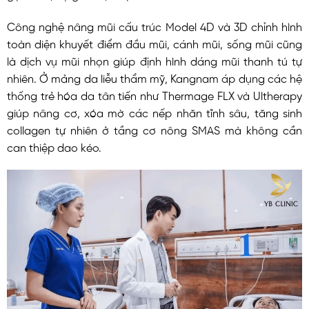
Công nghệ nâng mũi cấu trúc Model 4D và 3D chỉnh hình
toàn diện khuyết điểm đầu mũi, cánh mũi, sống mũi cũng
là dịch vụ mũi nhọn giúp định hình dáng mũi thanh tú tự
nhiên. Ở mảng da liễu thẩm mỹ, Kangnam áp dụng các hệ
thống trẻ hóa da tân tiến như Thermage FLX và Ultherapy
giúp nâng cơ, xóa mờ các nếp nhăn tĩnh sâu, tăng sinh
collagen tự nhiên ở tầng cơ nông SMAS mà không cần
can thiệp dao kéo.