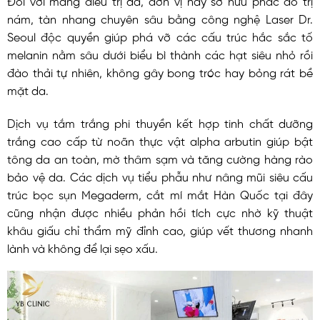
nám, tàn nhang chuyên sâu bằng công nghệ Laser Dr.
Seoul độc quyền giúp phá vỡ các cấu trúc hắc sắc tố
melanin nằm sâu dưới biểu bì thành các hạt siêu nhỏ rồi
đào thải tự nhiên, không gây bong tróc hay bỏng rát bề
mặt da.
Dịch vụ tắm trắng phi thuyền kết hợp tinh chất dưỡng
trắng cao cấp từ noãn thực vật alpha arbutin giúp bật
tông da an toàn, mờ thâm sạm và tăng cường hàng rào
bảo vệ da. Các dịch vụ tiểu phẫu như nâng mũi siêu cấu
trúc bọc sụn Megaderm, cắt mí mắt Hàn Quốc tại đây
cũng nhận được nhiều phản hồi tích cực nhờ kỹ thuật
khâu giấu chỉ thẩm mỹ đỉnh cao, giúp vết thương nhanh
lành và không để lại sẹo xấu.