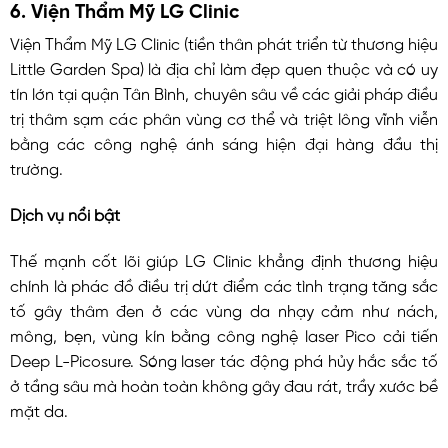
6. Viện Thẩm Mỹ LG Clinic
Viện Thẩm Mỹ LG Clinic (tiền thân phát triển từ thương hiệu
Little Garden Spa) là địa chỉ làm đẹp quen thuộc và có uy
tín lớn tại quận Tân Bình, chuyên sâu về các giải pháp điều
trị thâm sạm các phân vùng cơ thể và triệt lông vĩnh viễn
bằng các công nghệ ánh sáng hiện đại hàng đầu thị
trường.
Dịch vụ nổi bật
Thế mạnh cốt lõi giúp LG Clinic khẳng định thương hiệu
chính là phác đồ điều trị dứt điểm các tình trạng tăng sắc
tố gây thâm đen ở các vùng da nhạy cảm như nách,
mông, bẹn, vùng kín bằng công nghệ laser Pico cải tiến
Deep L-Picosure. Sóng laser tác động phá hủy hắc sắc tố
ở tầng sâu mà hoàn toàn không gây đau rát, trầy xước bề
mặt da.