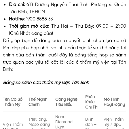
Địa chỉ:
61B Đường Nguyễn Thái Bình, Phường 4, Quận
Tân Bình, TP.HCM
Hotline:
1900 8888 33
Thời gian mở cửa:
Thứ Hai – Thứ Bảy: 09:00 – 21:00
(Chủ Nhật đóng cửa)
Để giúp bạn dễ dàng đưa ra quyết định chọn lựa cơ sở
làm đẹp phù hợp nhất với nhu cầu thực tế và khả năng tài
chính của bản thân, dưới đây là bảng tổng hợp so sánh
trực quan các yếu tố cốt lõi của 6 thẩm mỹ viện tại Tân
Bình:
Bảng so sánh các thẩm mỹ viện Tân Bình
Phân
Tên Cơ Sở
Thế Mạnh
Công Nghệ
Mô Hình
Khúc
Thẩm Mỹ
Chính
Tiêu Biểu
Hoạt Động
Chi Phí
Nano
Triệt lông,
Bình
Viện Thẩm
Diamond
Viện Thẩm
Meso căng
dân –
mỹ / Spa
Light,
Mỹ YB Spa
bóng, Trị
Tầm
công nghệ