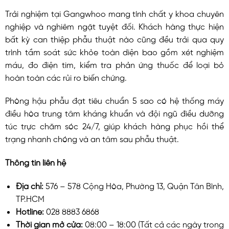
Trải nghiệm tại Gangwhoo mang tính chất y khoa chuyên
nghiệp và nghiêm ngặt tuyệt đối. Khách hàng thực hiện
bất kỳ can thiệp phẫu thuật nào cũng đều trải qua quy
trình tầm soát sức khỏe toàn diện bao gồm xét nghiệm
máu, đo điện tim, kiểm tra phản ứng thuốc để loại bỏ
hoàn toàn các rủi ro biến chứng.
Phòng hậu phẫu đạt tiêu chuẩn 5 sao có hệ thống máy
điều hòa trung tâm kháng khuẩn và đội ngũ điều dưỡng
túc trực chăm sóc 24/7, giúp khách hàng phục hồi thể
trạng nhanh chóng và an tâm sau phẫu thuật.
Thông tin liên hệ
Địa chỉ:
576 – 578 Cộng Hòa, Phường 13, Quận Tân Bình,
TP.HCM
Hotline:
028 8883 6868
Thời gian mở cửa:
08:00 – 18:00 (Tất cả các ngày trong