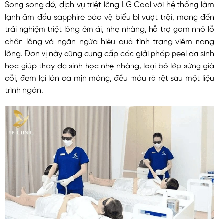
Song song đó, dịch vụ triệt lông LG Cool với hệ thống làm
lạnh âm đầu sapphire bảo vệ biểu bì vượt trội, mang đến
trải nghiệm triệt lông êm ái, nhẹ nhàng, hỗ trợ gom nhỏ lỗ
chân lông và ngăn ngừa hiệu quả tình trạng viêm nang
lông. Đơn vị này cũng cung cấp các giải pháp peel da sinh
học giúp thay da sinh học nhẹ nhàng, loại bỏ lớp sừng già
cỗi, đem lại làn da mịn màng, đều màu rõ rệt sau một liệu
trình ngắn.