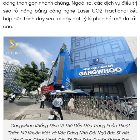
dáng thon gọn nhanh chóng. Ngoài ra, các dịch vụ điều trị
sẹo rỗ nặng bằng công nghệ Laser CO2 Fractional kết
hợp bóc tách đáy sẹo tại đây đạt tỷ lệ phục hồi mô da rất
cao.
Gangwhoo Khẳng Định Vị Thế Dẫn Đầu Trong Phẫu Thuật
Thẩm Mỹ Khuôn Mặt Và Vóc Dáng Nhờ Đội Ngũ Bác Sĩ Việt –
Hàn Cùng Công Nghệ Gây Tê Plus Độc Quyền Không Đau