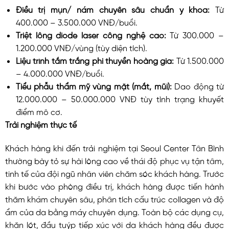
Điều trị mụn/ nám chuyên sâu chuẩn y khoa:
Từ
400.000 – 3.500.000 VNĐ/buổi.
Triệt lông diode laser công nghệ cao:
Từ 300.000 –
1.200.000 VNĐ/vùng (tùy diện tích).
Liệu trình tắm trắng phi thuyền hoàng gia:
Từ 1.500.000
– 4.000.000 VNĐ/buổi.
Tiểu phẫu thẩm mỹ vùng mặt (mắt, mũi):
Dao động từ
12.000.000 – 50.000.000 VNĐ tùy tình trạng khuyết
điểm mô cơ.
Trải nghiệm thực tế
Khách hàng khi đến trải nghiệm tại Seoul Center Tân Bình
thường bày tỏ sự hài lòng cao về thái độ phục vụ tận tâm,
tinh tế của đội ngũ nhân viên chăm sóc khách hàng. Trước
khi bước vào phòng điều trị, khách hàng được tiến hành
thăm khám chuyên sâu, phân tích cấu trúc collagen và độ
ẩm của da bằng máy chuyên dụng. Toàn bộ các dụng cụ,
khăn lót, đầu tuýp tiếp xúc với da khách hàng đều được