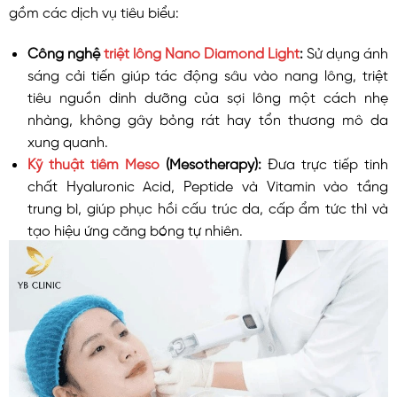
gồm các dịch vụ tiêu biểu:
Công nghệ
triệt lông Nano Diamond Light
:
Sử dụng ánh
sáng cải tiến giúp tác động sâu vào nang lông, triệt
tiêu nguồn dinh dưỡng của sợi lông một cách nhẹ
nhàng, không gây bỏng rát hay tổn thương mô da
xung quanh.
Kỹ thuật tiêm Meso
(Mesotherapy):
Đưa trực tiếp tinh
chất Hyaluronic Acid, Peptide và Vitamin vào tầng
trung bì, giúp phục hồi cấu trúc da, cấp ẩm tức thì và
tạo hiệu ứng căng bóng tự nhiên.