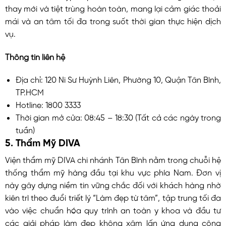
thay mới và tiệt trùng hoàn toàn, mang lại cảm giác thoải
mái và an tâm tối đa trong suốt thời gian thực hiện dịch
vụ.
Thông tin liên hệ
Địa chỉ: 120 Ni Sư Huỳnh Liên, Phường 10, Quận Tân Bình,
TP.HCM
Hotline: 1800 3333
Thời gian mở cửa: 08:45 – 18:30 (Tất cả các ngày trong
tuần)
5. Thẩm Mỹ DIVA
Viện thẩm mỹ DIVA chi nhánh Tân Bình nằm trong chuỗi hệ
thống thẩm mỹ hàng đầu tại khu vực phía Nam. Đơn vị
này gây dựng niềm tin vững chắc đối với khách hàng nhờ
kiên trì theo đuổi triết lý “Làm đẹp từ tâm”, tập trung tối đa
vào việc chuẩn hóa quy trình an toàn y khoa và đầu tư
các giải pháp làm đẹp không xâm lấn ứng dụng công