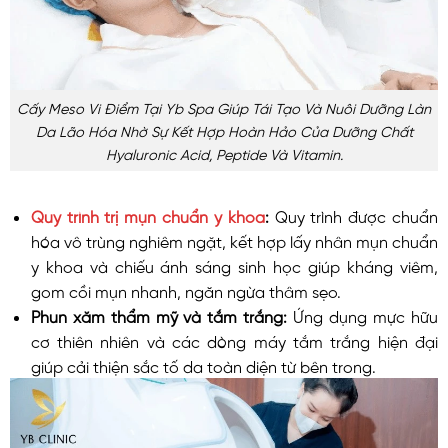
Cấy Meso Vi Điểm Tại Yb Spa Giúp Tái Tạo Và Nuôi Dưỡng Làn
Da Lão Hóa Nhờ Sự Kết Hợp Hoàn Hảo Của Dưỡng Chất
Hyaluronic Acid, Peptide Và Vitamin.
Quy trình trị mụn chuẩn y khoa
:
Quy trình được chuẩn
hóa vô trùng nghiêm ngặt, kết hợp lấy nhân mụn chuẩn
y khoa và chiếu ánh sáng sinh học giúp kháng viêm,
gom cồi mụn nhanh, ngăn ngừa thâm sẹo.
Phun xăm thẩm mỹ và tắm trắng:
Ứng dụng mực hữu
cơ thiên nhiên và các dòng máy tắm trắng hiện đại
giúp cải thiện sắc tố da toàn diện từ bên trong.