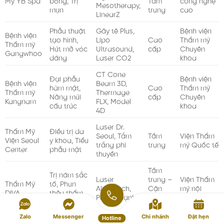
Mesotherapy,
mụn
trung
cao
LinearZ
Phẫu thuật
Gây tê Plus,
Bệnh viện
Bệnh viện
tạo hình,
Lipo
Cao
Thẩm mỹ
Thẩm mỹ
Hút mỡ vóc
Ultrasound,
cấp
Chuyên
Gangwhoo
dáng
Laser CO2
khoa
CT Cone
Đại phẫu
Bệnh viện
Bệnh viện
Beam 3D,
hàm mặt,
Cao
Thẩm mỹ
Thẩm mỹ
Thermage
Nâng mũi
cấp
Chuyên
Kangnam
FLX, Model
cấu trúc
khoa
4D
Laser Dr.
Thẩm Mỹ
Điều trị da
Seoul, Tắm
Tầm
Viện Thẩm
Viện Seoul
y khoa, Tiểu
trắng phi
trung
mỹ Quốc tế
Center
phẫu mặt
thuyền
Tầm
Trị nám sắc
Laser
trung –
Viện Thẩm
Thẩm Mỹ
tố, Phun
Alphatech,
Cận
mỹ nội
DIVA
thêu thẩm
Plasma lạnh
cao
khoa
mỹ
cấp
Zalo
Messenger
Chi nhánh
Đặt hẹn
Hotline
Trị thâm
Deep L-
Bình
Phòng