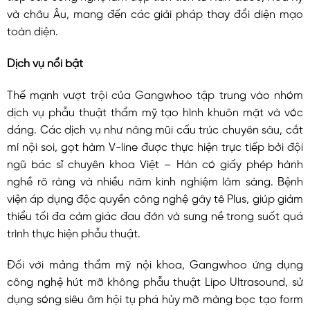
và châu Âu, mang đến các giải pháp thay đổi diện mạo
toàn diện.
Dịch vụ nổi bật
Thế mạnh vượt trội của Gangwhoo tập trung vào nhóm
dịch vụ phẫu thuật thẩm mỹ tạo hình khuôn mặt và vóc
dáng. Các dịch vụ như nâng mũi cấu trúc chuyên sâu, cắt
mí nội soi, gọt hàm V-line được thực hiện trực tiếp bởi đội
ngũ bác sĩ chuyên khoa Việt – Hàn có giấy phép hành
nghề rõ ràng và nhiều năm kinh nghiệm lâm sàng. Bệnh
viện áp dụng độc quyền công nghệ gây tê Plus, giúp giảm
thiểu tối đa cảm giác đau đớn và sưng nề trong suốt quá
trình thực hiện phẫu thuật.
Đối với mảng thẩm mỹ nội khoa, Gangwhoo ứng dụng
công nghệ hút mỡ không phẫu thuật Lipo Ultrasound, sử
dụng sóng siêu âm hội tụ phá hủy mỡ màng bọc tạo form