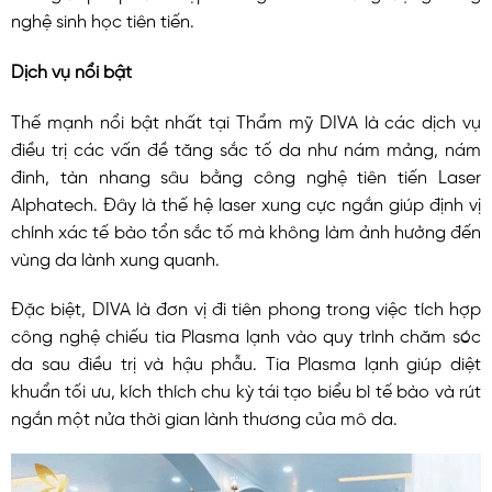
nghệ sinh học tiên tiến.
Dịch vụ nổi bật
Thế mạnh nổi bật nhất tại Thẩm mỹ DIVA là các dịch vụ
điều trị các vấn đề tăng sắc tố da như nám mảng, nám
đinh, tàn nhang sâu bằng công nghệ tiên tiến Laser
Alphatech. Đây là thế hệ laser xung cực ngắn giúp định vị
chính xác tế bào tổn sắc tố mà không làm ảnh hưởng đến
vùng da lành xung quanh.
Đặc biệt, DIVA là đơn vị đi tiên phong trong việc tích hợp
công nghệ chiếu tia Plasma lạnh vào quy trình chăm sóc
da sau điều trị và hậu phẫu. Tia Plasma lạnh giúp diệt
khuẩn tối ưu, kích thích chu kỳ tái tạo biểu bì tế bào và rút
ngắn một nửa thời gian lành thương của mô da.