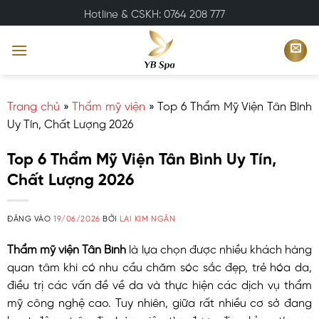
Bỏ
Hotline & CSKH: 0764 208 777
qua
nội
dung
Trang chủ
»
Thẩm mỹ viện
»
Top 6 Thẩm Mỹ Viện Tân Bình
Uy Tín, Chất Lượng 2026
Top 6 Thẩm Mỹ Viện Tân Bình Uy Tín,
Chất Lượng 2026
ĐĂNG VÀO
19/06/2026
BỞI
LAI KIM NGÂN
Thẩm mỹ viện Tân Bình
là lựa chọn được nhiều khách hàng
quan tâm khi có nhu cầu chăm sóc sắc đẹp, trẻ hóa da,
điều trị các vấn đề về da và thực hiện các dịch vụ thẩm
mỹ công nghệ cao. Tuy nhiên, giữa rất nhiều cơ sở đang
hoạt động trên địa bàn, việc tìm được địa chỉ uy tín, an