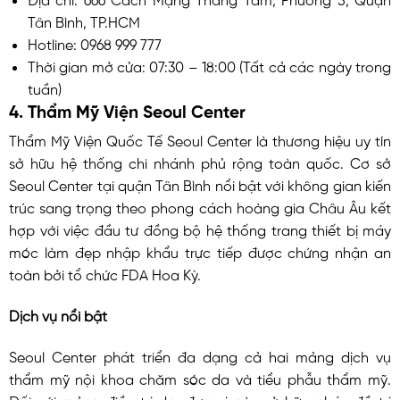
Tân Bình, TP.HCM
Hotline: 0968 999 777
Thời gian mở cửa: 07:30 – 18:00 (Tất cả các ngày trong
tuần)
4. Thẩm Mỹ Viện Seoul Center
Thẩm Mỹ Viện Quốc Tế Seoul Center là thương hiệu uy tín
sở hữu hệ thống chi nhánh phủ rộng toàn quốc. Cơ sở
Seoul Center tại quận Tân Bình nổi bật với không gian kiến
trúc sang trọng theo phong cách hoàng gia Châu Âu kết
hợp với việc đầu tư đồng bộ hệ thống trang thiết bị máy
móc làm đẹp nhập khẩu trực tiếp được chứng nhận an
toàn bởi tổ chức FDA Hoa Kỳ.
Dịch vụ nổi bật
Seoul Center phát triển đa dạng cả hai mảng dịch vụ
thẩm mỹ nội khoa chăm sóc da và tiểu phẫu thẩm mỹ.
Đối với mảng điều trị da, đơn vị này sở hữu phác đồ trị