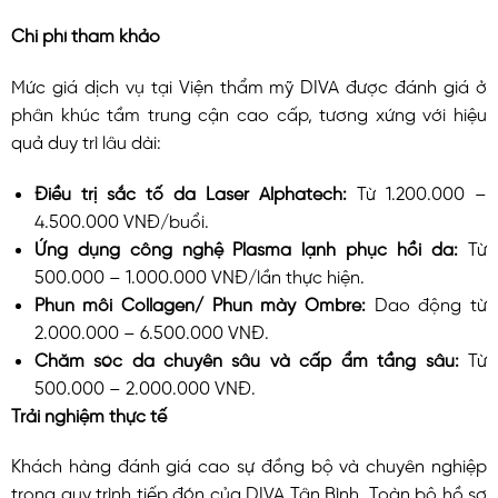
Chi phí tham khảo
Mức giá dịch vụ tại Viện thẩm mỹ DIVA được đánh giá ở
phân khúc tầm trung cận cao cấp, tương xứng với hiệu
quả duy trì lâu dài:
Điều trị sắc tố da Laser Alphatech:
Từ 1.200.000 –
4.500.000 VNĐ/buổi.
Ứng dụng công nghệ Plasma lạnh phục hồi da:
Từ
500.000 – 1.000.000 VNĐ/lần thực hiện.
Phun môi Collagen/ Phun mày Ombre:
Dao động từ
2.000.000 – 6.500.000 VNĐ.
Chăm sóc da chuyên sâu và cấp ẩm tầng sâu:
Từ
500.000 – 2.000.000 VNĐ.
Trải nghiệm thực tế
Khách hàng đánh giá cao sự đồng bộ và chuyên nghiệp
trong quy trình tiếp đón của DIVA Tân Bình. Toàn bộ hồ sơ