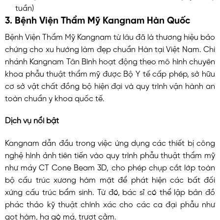
tuần)
3. Bệnh Viện Thẩm Mỹ Kangnam Hàn Quốc
Bệnh Viện Thẩm Mỹ Kangnam từ lâu đã là thương hiệu bảo
chứng cho xu hướng làm đẹp chuẩn Hàn tại Việt Nam. Chi
nhánh Kangnam Tân Bình hoạt động theo mô hình chuyên
khoa phẫu thuật thẩm mỹ được Bộ Y tế cấp phép, sở hữu
cơ sở vật chất đồng bộ hiện đại và quy trình vận hành an
toàn chuẩn y khoa quốc tế.
Dịch vụ nổi bật
Kangnam dẫn đầu trong việc ứng dụng các thiết bị công
nghệ hình ảnh tiên tiến vào quy trình phẫu thuật thẩm mỹ
như máy CT Cone Beam 3D, cho phép chụp cắt lớp toàn
bộ cấu trúc xương hàm mặt để phát hiện các bất đối
xứng cấu trúc bẩm sinh. Từ đó, bác sĩ có thể lập bản đồ
phác thảo kỹ thuật chính xác cho các ca đại phẫu như
gọt hàm, hạ gò má, trượt cằm.