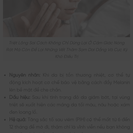
Triệt Lông Sai Cách Không Chỉ Dừng Lại Ở Cảm Giác Nóng
Rát Mà Còn Để Lại Những Vết Thâm Sạm Dai Dẳng Và Cực Kỳ
Khó Điều Trị
Nguyên nhân:
Khi da bị tổn thương nhiệt, cơ thể tự
động kích hoạt cơ chế bảo vệ bằng cách đẩy Melanin
lên bề mặt để che chắn.
Dấu hiệu:
Sau khi tình trạng đỏ da giảm bớt, tại vùng
triệt sẽ xuất hiện các mảng da tối màu, nâu hoặc xám
đen loang lổ.
Hệ quả:
Tăng sắc tố sau viêm (PIH) có thể mất từ 6 đến
12 tháng để mờ đi, thậm chí là vĩnh viễn nếu bạn không