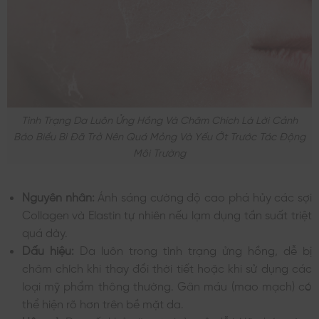
Tình Trạng Da Luôn Ửng Hồng Và Châm Chích Là Lời Cảnh
Báo Biểu Bì Đã Trở Nên Quá Mỏng Và Yếu Ớt Trước Tác Động
Môi Trường
Nguyên nhân:
Ánh sáng cường độ cao phá hủy các sợi
Collagen và Elastin tự nhiên nếu lạm dụng tần suất triệt
quá dày.
Dấu hiệu:
Da luôn trong tình trạng ửng hồng, dễ bị
châm chích khi thay đổi thời tiết hoặc khi sử dụng các
loại mỹ phẩm thông thường. Gân máu (mao mạch) có
thể hiện rõ hơn trên bề mặt da.