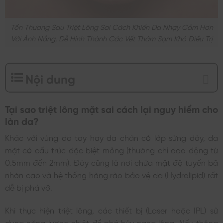
Tổn Thương Sau Triệt Lông Sai Cách Khiến Da Nhạy Cảm Hơn
Với Ánh Nắng, Dễ Hình Thành Các Vết Thâm Sạm Khó Điều Trị
Nội dung
Tại sao triệt lông mặt sai cách lại nguy hiểm cho
làn da?
Khác với vùng da tay hay da chân có lớp sừng dày, da
mặt có cấu trúc đặc biệt mỏng (thường chỉ dao động từ
0.5mm đến 2mm). Đây cũng là nơi chứa mật độ tuyến bã
nhờn cao và hệ thống hàng rào bảo vệ da (Hydrolipid) rất
dễ bị phá vỡ.
Khi thực hiện triệt lông, các thiết bị (Laser hoặc IPL) sử
dụng năng lượng nhiệt để phá hủy nang lông. Nếu thông