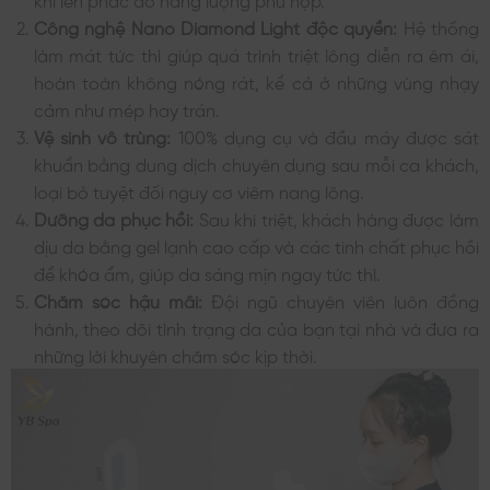
Công nghệ Nano Diamond Light độc quyền:
Hệ thống
làm mát tức thì giúp quá trình triệt lông diễn ra êm ái,
hoàn toàn không nóng rát, kể cả ở những vùng nhạy
cảm như mép hay trán.
Vệ sinh vô trùng:
100% dụng cụ và đầu máy được sát
khuẩn bằng dung dịch chuyên dụng sau mỗi ca khách,
loại bỏ tuyệt đối nguy cơ viêm nang lông.
Dưỡng da phục hồi:
Sau khi triệt, khách hàng được làm
dịu da bằng gel lạnh cao cấp và các tinh chất phục hồi
để khóa ẩm, giúp da sáng mịn ngay tức thì.
Chăm sóc hậu mãi:
Đội ngũ chuyên viên luôn đồng
hành, theo dõi tình trạng da của bạn tại nhà và đưa ra
những lời khuyên chăm sóc kịp thời.