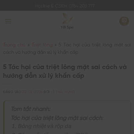
Bỏ
Hotline & CSKH: 0764 208 777
qua
nội
dung
Trang chủ
»
Triệt lông
»
5 Tác hại của triệt lông mặt sai
cách và hướng dẫn xử lý khẩn cấp
5 Tác hại của triệt lông mặt sai cách và
hướng dẫn xử lý khẩn cấp
ĐĂNG VÀO
22/02/2026
BỞI
LÊ THÁI HƯNG
Tóm tắt nhanh:
Tác hại của triệt lông mặt sai cách
:
Bỏng nhiệt và rộp da