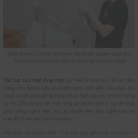
100% Dụng Cụ Tại Yb Spa Được Sát Khuẩn Nghiêm Ngặt Sau
Mỗi Ca Khách Để Đảm Bảo An Toàn Vệ Sinh Cao Nhất
Tác hại của triệt lông mặt
có thể từ nhẹ như đỏ rát đến
nặng như bỏng sâu và thâm sạm vĩnh viễn nếu bạn lựa
chọn sai phương pháp hoặc thực hiện tại các cơ sở không
uy tín. Chìa khóa để triệt lông an toàn nằm ở sự kết hợp
giữa công nghệ hiện đại, kỹ thuật viên tay nghề cao và
chế độ chăm sóc da khoa học.
Hãy bảo vệ khuôn mặt – tài sản quý giá nhất của bạn –