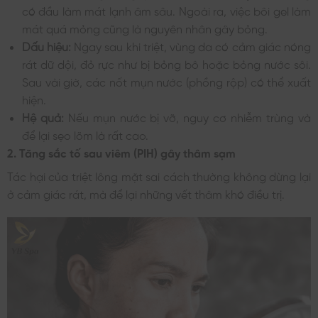
có đầu làm mát lạnh âm sâu. Ngoài ra, việc bôi gel làm
mát quá mỏng cũng là nguyên nhân gây bỏng.
Dấu hiệu:
Ngay sau khi triệt, vùng da có cảm giác nóng
rát dữ dội, đỏ rực như bị bỏng bô hoặc bỏng nước sôi.
Sau vài giờ, các nốt mụn nước (phồng rộp) có thể xuất
hiện.
Hệ quả:
Nếu mụn nước bị vỡ, nguy cơ nhiễm trùng và
để lại sẹo lõm là rất cao.
2. Tăng sắc tố sau viêm (PIH) gây thâm sạm
Tác hại của triệt lông mặt sai cách thường không dừng lại
ở cảm giác rát, mà để lại những vết thâm khó điều trị.