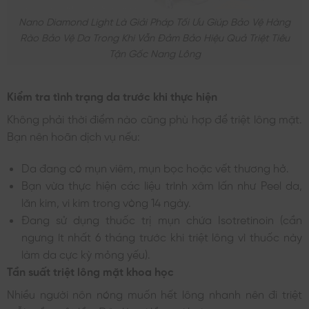
Nano Diamond Light Là Giải Pháp Tối Ưu Giúp Bảo Vệ Hàng
Rào Bảo Vệ Da Trong Khi Vẫn Đảm Bảo Hiệu Quả Triệt Tiêu
Tận Gốc Nang Lông
Kiểm tra tình trạng da trước khi thực hiện
Không phải thời điểm nào cũng phù hợp để triệt lông mặt.
Bạn nên hoãn dịch vụ nếu:
Da đang có mụn viêm, mụn bọc hoặc vết thương hở.
Bạn vừa thực hiện các liệu trình xâm lấn như Peel da,
lăn kim, vi kim trong vòng 14 ngày.
Đang sử dụng thuốc trị mụn chứa Isotretinoin (cần
ngưng ít nhất 6 tháng trước khi triệt lông vì thuốc này
làm da cực kỳ mỏng yếu).
Tần suất triệt lông mặt khoa học
Nhiều người nôn nóng muốn hết lông nhanh nên đi triệt