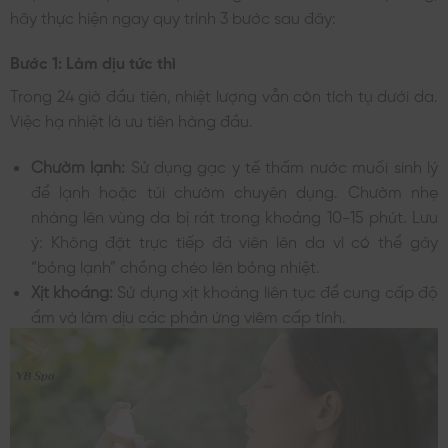
hãy thực hiện ngay quy trình 3 bước sau đây:
Bước 1: Làm dịu tức thì
Trong 24 giờ đầu tiên, nhiệt lượng vẫn còn tích tụ dưới da.
Việc hạ nhiệt là ưu tiên hàng đầu.
Chườm lạnh:
Sử dụng gạc y tế thấm nước muối sinh lý
để lạnh hoặc túi chườm chuyên dụng. Chườm nhẹ
nhàng lên vùng da bị rát trong khoảng 10-15 phút. Lưu
ý: Không đặt trực tiếp đá viên lên da vì có thể gây
“bỏng lạnh” chồng chéo lên bỏng nhiệt.
Xịt khoáng:
Sử dụng xịt khoáng liên tục để cung cấp độ
ẩm và làm dịu các phản ứng viêm cấp tính.