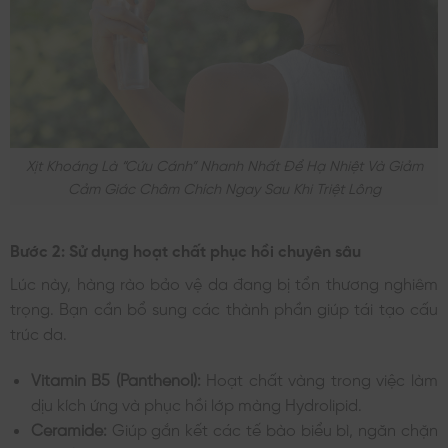
Xịt Khoáng Là “cứu Cánh” Nhanh Nhất Để Hạ Nhiệt Và Giảm
Cảm Giác Châm Chích Ngay Sau Khi Triệt Lông
Bước 2: Sử dụng hoạt chất phục hồi chuyên sâu
Lúc này, hàng rào bảo vệ da đang bị tổn thương nghiêm
trọng. Bạn cần bổ sung các thành phần giúp tái tạo cấu
trúc da.
Vitamin B5 (Panthenol):
Hoạt chất vàng trong việc làm
dịu kích ứng và phục hồi lớp màng Hydrolipid.
Ceramide:
Giúp gắn kết các tế bào biểu bì, ngăn chặn