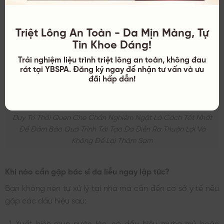
Triệt Lông An Toàn - Da Mịn Màng, Tự
Tin Khoe Dáng!
Trải nghiệm liệu trình triệt lông an toàn, không đau
rát tại YBSPA. Đăng ký ngay để nhận tư vấn và ưu
đãi hấp dẫn!
Duy Trì Thói Quen Che Chắn Nghiêm Ngặt Là Cách Tốt Nhất
Để Đảm Bảo Quá Trình Tái Tạo Da Diễn Ra Thuận Lợi Và
Không Để Lại Thâm Sạm
Khi nào cần gặp bác sĩ da liễu ngay lập tức?
Bạn không nên tự xử lý tại nhà mà cần đến cơ sở y tế nếu
gặp các dấu hiệu sau:
Xuất hiện mụn nước lớn, có dấu hiệu mưng mủ hoặc