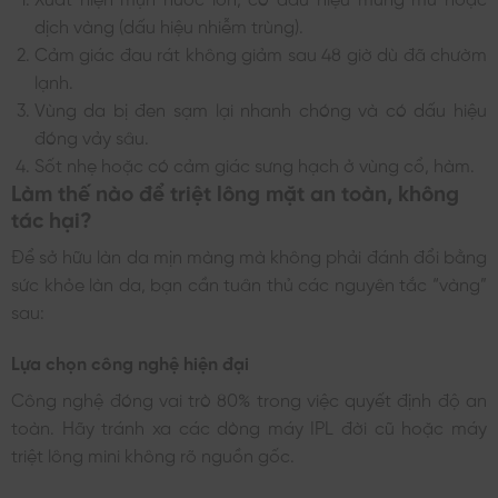
dịch vàng (dấu hiệu nhiễm trùng).
Cảm giác đau rát không giảm sau 48 giờ dù đã chườm
lạnh.
Vùng da bị đen sạm lại nhanh chóng và có dấu hiệu
đóng vảy sâu.
Sốt nhẹ hoặc có cảm giác sưng hạch ở vùng cổ, hàm.
Làm thế nào để triệt lông mặt an toàn, không
tác hại?
Để sở hữu làn da mịn màng mà không phải đánh đổi bằng
sức khỏe làn da, bạn cần tuân thủ các nguyên tắc “vàng”
sau:
Lựa chọn công nghệ hiện đại
Công nghệ đóng vai trò 80% trong việc quyết định độ an
toàn. Hãy tránh xa các dòng máy IPL đời cũ hoặc máy
triệt lông mini không rõ nguồn gốc.