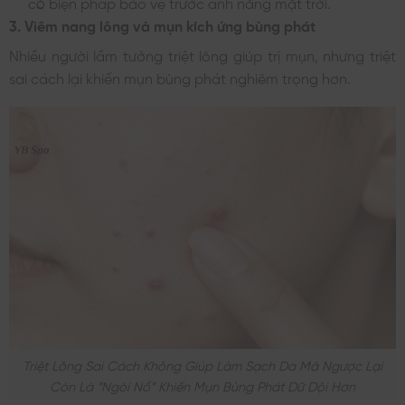
có biện pháp bảo vệ trước ánh nắng mặt trời.
3. Viêm nang lông và mụn kích ứng bùng phát
Nhiều người lầm tưởng triệt lông giúp trị mụn, nhưng triệt
sai cách lại khiến mụn bùng phát nghiêm trọng hơn.
Triệt Lông Sai Cách Không Giúp Làm Sạch Da Mà Ngược Lại
Còn Là “ngòi Nổ” Khiến Mụn Bùng Phát Dữ Dội Hơn