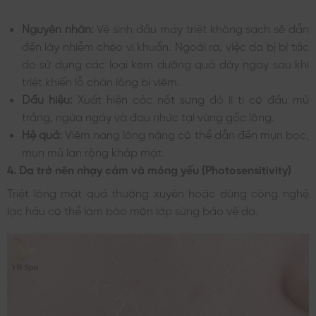
Nguyên nhân:
Vệ sinh đầu máy triệt không sạch sẽ dẫn
đến lây nhiễm chéo vi khuẩn. Ngoài ra, việc da bị bí tắc
do sử dụng các loại kem dưỡng quá dày ngay sau khi
triệt khiến lỗ chân lông bị viêm.
Dấu hiệu:
Xuất hiện các nốt sưng đỏ li ti có đầu mủ
trắng, ngứa ngáy và đau nhức tại vùng gốc lông.
Hệ quả:
Viêm nang lông nặng có thể dẫn đến mụn bọc,
mụn mủ lan rộng khắp mặt.
4. Da trở nên nhạy cảm và mỏng yếu (Photosensitivity)
Triệt lông mặt quá thường xuyên hoặc dùng công nghệ
lạc hậu có thể làm bào mòn lớp sừng bảo vệ da.