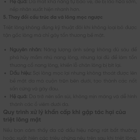
Hệ quả:
Da mất khả năng tự bảo vệ, dễ bị lão hóa sớm,
nếp nhăn xuất hiện nhanh hơn.
5. Thay đổi cấu trúc da và lông mọc ngược
Triệt lông không đúng kỹ thuật đôi khi không loại bỏ được
tận gốc lông mà chỉ gây tổn thương bề mặt.
Nguyên nhân:
Năng lượng ánh sáng không đủ sâu để
phá hủy mầm nhú nang lông, nhưng lại đủ để làm tổn
thương cổ nang lông, khiến lỗ chân lông bị bít lại.
Dấu hiệu:
Sợi lông mọc lại nhưng không thoát được lên
bề mặt da mà cuộn tròn bên dưới, tạo thành các nốt
sần cứng và gây đau.
Hệ quả:
Da trở nên sần sùi, không mịn màng và dễ hình
thành các ổ viêm dưới da.
Quy trình xử lý khẩn cấp khi gặp tác hại của
triệt lông mặt
Nếu bạn cảm thấy da có dấu hiệu nóng rát bất thường
hoặc xuất hiện các triệu chứng nêu trên sau khi triệt lông,