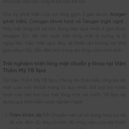
mỗi tuần một lần. Đây là sai lầm tai hại.
Chu kỳ phát triển của sợi lông gồm 3 giai đoạn:
Anagen
(phát triển), Catagen (thoái hóa) và Telogen (nghỉ ngơi)
.
Máy triệt lông chỉ có tác dụng hiệu quả nhất ở giai đoạn
Anagen. Do đó, tần suất triệt lông mặt lý tưởng là 21
ngày/lần. Việc triệt quá dày sẽ khiến da không có thời
gian phục hồi, dẫn đến tình trạng da nhạy cảm mãn tính.
Trải nghiệm triệt lông mặt chuẩn y khoa tại Viện
Thẩm Mỹ YB Spa
Tại Viện Thẩm Mỹ YB Spa, chúng tôi thấu hiểu rằng làn da
mặt của mỗi khách hàng là duy nhất. Để loại bỏ hoàn
toàn các tác hại của triệt lông mặt sai cách, YB Spa áp
dụng quy trình kiểm soát nghiêm ngặt:
Thăm khám da 1-1:
Chuyên viên sẽ sử dụng máy soi da
để xác định độ dày và mức độ nhạy cảm của da trước
khi lên phác đồ năng lượng phù hợp.