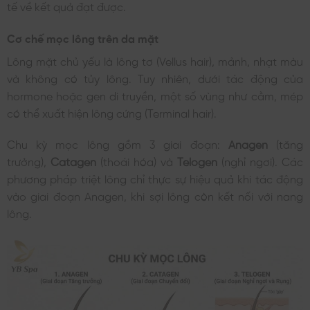
tế về kết quả đạt được.
Cơ chế mọc lông trên da mặt
Lông mặt chủ yếu là lông tơ (Vellus hair), mảnh, nhạt màu
và không có tủy lông. Tuy nhiên, dưới tác động của
hormone hoặc gen di truyền, một số vùng như cằm, mép
có thể xuất hiện lông cứng (Terminal hair).
Chu kỳ mọc lông gồm 3 giai đoạn:
Anagen
(tăng
trưởng),
Catagen
(thoái hóa) và
Telogen
(nghỉ ngơi). Các
phương pháp triệt lông chỉ thực sự hiệu quả khi tác động
vào giai đoạn Anagen, khi sợi lông còn kết nối với nang
lông.