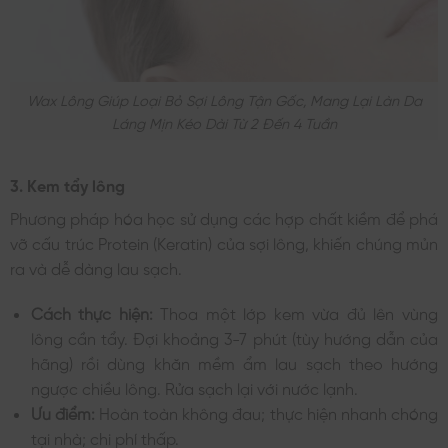
Wax Lông Giúp Loại Bỏ Sợi Lông Tận Gốc, Mang Lại Làn Da
Láng Mịn Kéo Dài Từ 2 Đến 4 Tuần
3. Kem tẩy lông
Phương pháp hóa học sử dụng các hợp chất kiềm để phá
vỡ cấu trúc Protein (Keratin) của sợi lông, khiến chúng mủn
ra và dễ dàng lau sạch.
Cách thực hiện:
Thoa một lớp kem vừa đủ lên vùng
lông cần tẩy. Đợi khoảng 3-7 phút (tùy hướng dẫn của
hãng) rồi dùng khăn mềm ẩm lau sạch theo hướng
ngược chiều lông. Rửa sạch lại với nước lạnh.
Ưu điểm:
Hoàn toàn không đau; thực hiện nhanh chóng
tại nhà; chi phí thấp.