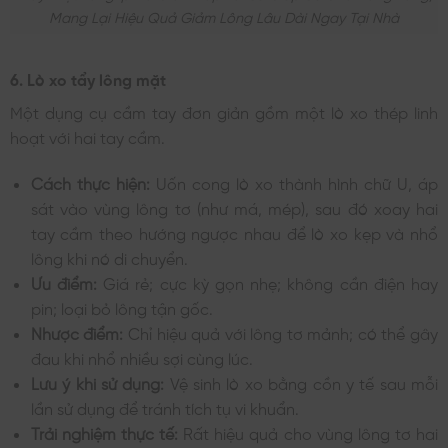
Mang Lại Hiệu Quả Giảm Lông Lâu Dài Ngay Tại Nhà
6. Lò xo tẩy lông mặt
Một dụng cụ cầm tay đơn giản gồm một lò xo thép linh
hoạt với hai tay cầm.
Cách thực hiện:
Uốn cong lò xo thành hình chữ U, áp
sát vào vùng lông tơ (như má, mép), sau đó xoay hai
tay cầm theo hướng ngược nhau để lò xo kẹp và nhổ
lông khi nó di chuyển.
Ưu điểm:
Giá rẻ; cực kỳ gọn nhẹ; không cần điện hay
pin; loại bỏ lông tận gốc.
Nhược điểm:
Chỉ hiệu quả với lông tơ mảnh; có thể gây
đau khi nhổ nhiều sợi cùng lúc.
Lưu ý khi sử dụng:
Vệ sinh lò xo bằng cồn y tế sau mỗi
lần sử dụng để tránh tích tụ vi khuẩn.
Trải nghiệm thực tế:
Rất hiệu quả cho vùng lông tơ hai