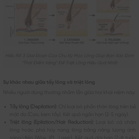
Hiểu Rõ 3 Giai Đoạn Của Chu Kỳ Mọc Lông Giúp Bạn Xác Định
“thời Điểm Vàng” Để Triệt Lông Hiệu Quả Nhất
Sự khác nhau giữa tẩy lông và triệt lông
Nhiều người dùng thường nhầm lẫn giữa hai khái niệm này:
Tẩy lông (Depilation):
Chỉ loại bỏ phần thân lông trên bề
mặt da (Cạo, kem tẩy). Kết quả ngắn hạn (2-5 ngày).
Triệt lông (Epilation/Hair Reduction):
Loại bỏ cả chân
lông hoặc phá hủy nang lông bằng năng lượng ánh
sáng/điện (Wax, IPL, Laser). Kết quả dài hạn (2-8 tuần