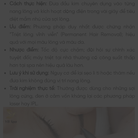
Cách thực hiện:
Đưa đầu kim chuyên dụng vào từng
nang lông và kích hoạt dòng điện trong vài giây để tiêu
diệt mầm nhú của sợi lông.
Ưu điểm:
Phương pháp duy nhất được chứng nhận
“Triệt lông vĩnh viễn” (Permanent Hair Removal); hiệu
quả với mọi màu lông và màu da.
Nhược điểm:
Tốc độ cực chậm; đòi hỏi sự chính xác
tuyệt đối; máy triệt tại nhà thường có công suất thấp
hơn tại spa nên hiệu quả lâu hơn.
Lưu ý khi sử dụng:
Nguy cơ để lại sẹo li ti hoặc thâm nếu
đưa kim không đúng vị trí nang lông.
Trải nghiệm thực tế:
Thường được dùng cho những sợi
lông cứng, đen ở cằm vốn kháng lại các phương pháp
laser hay IPL.