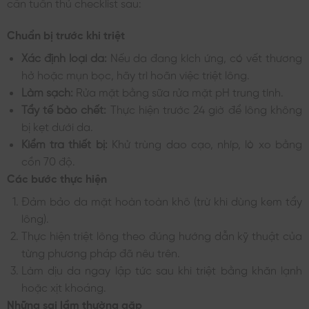
cần tuân thủ checklist sau:
Chuẩn bị trước khi triệt
Xác định loại da:
Nếu da đang kích ứng, có vết thương
hở hoặc mụn bọc, hãy trì hoãn việc triệt lông.
Làm sạch:
Rửa mặt bằng sữa rửa mặt pH trung tính.
Tẩy tế bào chết:
Thực hiện trước 24 giờ để lông không
bị kẹt dưới da.
Kiểm tra thiết bị:
Khử trùng dao cạo, nhíp, lò xo bằng
cồn 70 độ.
Các bước thực hiện
Đảm bảo da mặt hoàn toàn khô (trừ khi dùng kem tẩy
lông).
Thực hiện triệt lông theo đúng hướng dẫn kỹ thuật của
từng phương pháp đã nêu trên.
Làm dịu da ngay lập tức sau khi triệt bằng khăn lạnh
hoặc xịt khoáng.
Những sai lầm thường gặp