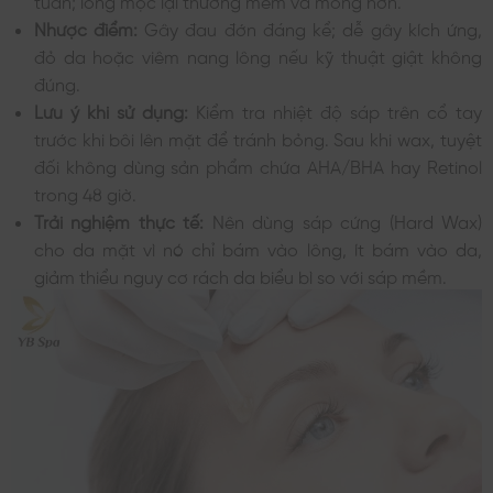
Nhược điểm:
Gây đau đớn đáng kể; dễ gây kích ứng,
đỏ da hoặc viêm nang lông nếu kỹ thuật giật không
đúng.
Lưu ý khi sử dụng:
Kiểm tra nhiệt độ sáp trên cổ tay
trước khi bôi lên mặt để tránh bỏng. Sau khi wax, tuyệt
đối không dùng sản phẩm chứa AHA/BHA hay Retinol
trong 48 giờ.
Trải nghiệm thực tế:
Nên dùng sáp cứng (Hard Wax)
cho da mặt vì nó chỉ bám vào lông, ít bám vào da,
giảm thiểu nguy cơ rách da biểu bì so với sáp mềm.