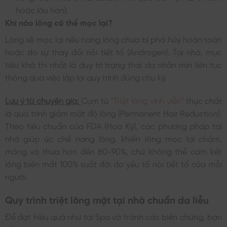
hoặc lâu hơn).
Khi nào lông có thể mọc lại?
Lông sẽ mọc lại nếu nang lông chưa bị phá hủy hoàn toàn
hoặc do sự thay đổi nội tiết tố (Androgen). Tại nhà, mục
tiêu khả thi nhất là duy trì trạng thái da nhẵn mịn liên tục
thông qua việc lặp lại quy trình đúng chu kỳ.
Lưu ý từ chuyên gia:
Cụm từ
“Triệt lông vĩnh viễn”
thực chất
là quá trình giảm mật độ lông (Permanent Hair Reduction).
Theo tiêu chuẩn của FDA (Hoa Kỳ), các phương pháp tại
nhà giúp ức chế nang lông, khiến lông mọc lại chậm,
mỏng và thưa hơn đến 80-90%, chứ không thể cam kết
lông biến mất 100% suốt đời do yếu tố nội tiết tố của mỗi
người.
Quy trình triệt lông mặt tại nhà chuẩn da liễu
Để đạt hiệu quả như tại Spa và tránh các biến chứng, bạn