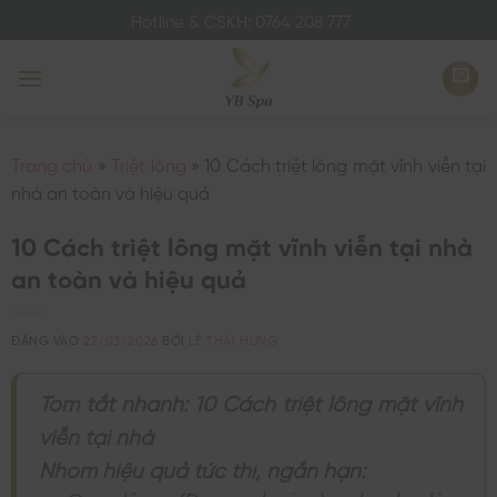
Bỏ
Hotline & CSKH: 0764 208 777
qua
nội
dung
Trang chủ
»
Triệt lông
»
10 Cách triệt lông mặt vĩnh viễn tại
nhà an toàn và hiệu quả
10 Cách triệt lông mặt vĩnh viễn tại nhà
an toàn và hiệu quả
ĐĂNG VÀO
22/03/2026
BỞI
LÊ THÁI HƯNG
Tóm tắt nhanh: 10 Cách triệt lông mặt vĩnh
viễn tại nhà
Nhóm hiệu quả tức thì, ngắn hạn: