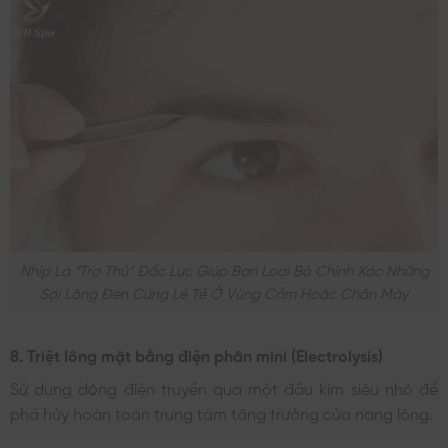
Nhíp Là “trợ Thủ” Đắc Lực Giúp Bạn Loại Bỏ Chính Xác Những
Sợi Lông Đen Cứng Lẻ Tẻ Ở Vùng Cằm Hoặc Chân Mày
8. Triệt lông mặt bằng điện phân mini (Electrolysis)
Sử dụng dòng điện truyền qua một đầu kim siêu nhỏ để
phá hủy hoàn toàn trung tâm tăng trưởng của nang lông.