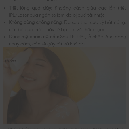
Triệt lông quá dày:
Khoảng cách giữa các lần triệt
IPL/Laser quá ngắn sẽ làm da bị quá tải nhiệt.
Không dùng chống nắng:
Da sau triệt cực kỳ bắt nắng,
nếu bỏ qua bước này sẽ bị nám và thâm sạm.
Dùng mỹ phẩm có cồn:
Sau khi triệt, lỗ chân lông đang
nhạy cảm, cồn sẽ gây rát và khô da.
Chống Nắng Kỹ Lưỡng Là Bước Quan Trọng Nhất Trong Quy