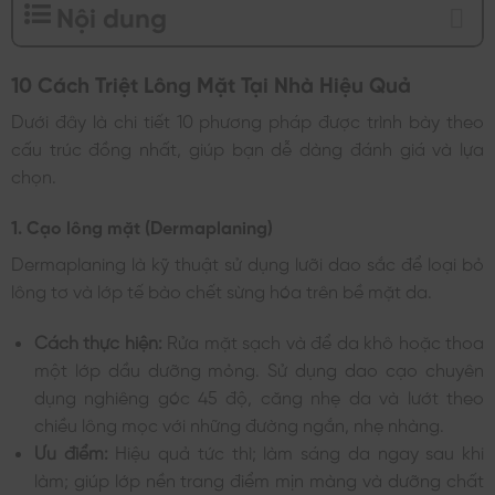
Nội dung
10 Cách Triệt Lông Mặt Tại Nhà Hiệu Quả
Dưới đây là chi tiết 10 phương pháp được trình bày theo
cấu trúc đồng nhất, giúp bạn dễ dàng đánh giá và lựa
chọn.
1. Cạo lông mặt (Dermaplaning)
Dermaplaning là kỹ thuật sử dụng lưỡi dao sắc để loại bỏ
lông tơ và lớp tế bào chết sừng hóa trên bề mặt da.
Cách thực hiện:
Rửa mặt sạch và để da khô hoặc thoa
một lớp dầu dưỡng mỏng. Sử dụng dao cạo chuyên
dụng nghiêng góc 45 độ, căng nhẹ da và lướt theo
chiều lông mọc với những đường ngắn, nhẹ nhàng.
Ưu điểm:
Hiệu quả tức thì; làm sáng da ngay sau khi
làm; giúp lớp nền trang điểm mịn màng và dưỡng chất