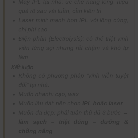
Máy IPL tại nhà: ức chế nang lông, hiệu
quả rõ sau vài tuần, cần kiên trì
Laser mini: mạnh hơn IPL với lông cứng,
chi phí cao
Điện phân (Electrolysis): có thể triệt vĩnh
viễn từng sợi nhưng rất chậm và khó tự
làm
Kết luận
Không có phương pháp “vĩnh viễn tuyệt
đối” tại nhà.
Muốn nhanh: cạo, wax
Muốn lâu dài: nên chọn
IPL hoặc laser
Muốn da đẹp: phải tuân thủ đủ 3 bước →
làm sạch – triệt đúng – dưỡng &
chống nắng