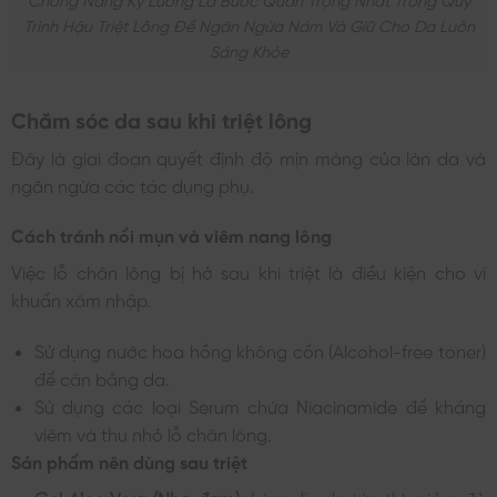
Trình Hậu Triệt Lông Để Ngăn Ngừa Nám Và Giữ Cho Da Luôn
Sáng Khỏe
Chăm sóc da sau khi triệt lông
Đây là giai đoạn quyết định độ mịn màng của làn da và
ngăn ngừa các tác dụng phụ.
Cách tránh nổi mụn và viêm nang lông
Việc lỗ chân lông bị hở sau khi triệt là điều kiện cho vi
khuẩn xâm nhập.
Sử dụng nước hoa hồng không cồn (Alcohol-free toner)
để cân bằng da.
Sử dụng các loại Serum chứa Niacinamide để kháng
viêm và thu nhỏ lỗ chân lông.
Sản phẩm nên dùng sau triệt