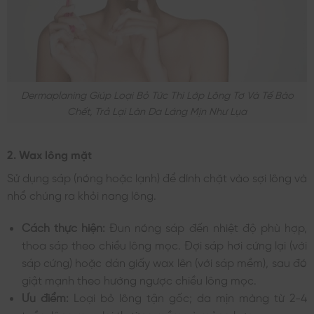
Dermaplaning Giúp Loại Bỏ Tức Thì Lớp Lông Tơ Và Tế Bào
Chết, Trả Lại Làn Da Láng Mịn Như Lụa
2. Wax lông mặt
Sử dụng sáp (nóng hoặc lạnh) để dính chặt vào sợi lông và
nhổ chúng ra khỏi nang lông.
Cách thực hiện:
Đun nóng sáp đến nhiệt độ phù hợp,
thoa sáp theo chiều lông mọc. Đợi sáp hơi cứng lại (với
sáp cứng) hoặc dán giấy wax lên (với sáp mềm), sau đó
giật mạnh theo hướng ngược chiều lông mọc.
Ưu điểm:
Loại bỏ lông tận gốc; da mịn màng từ 2-4
tuần; lông mọc lại thường mềm và mỏng hơn.