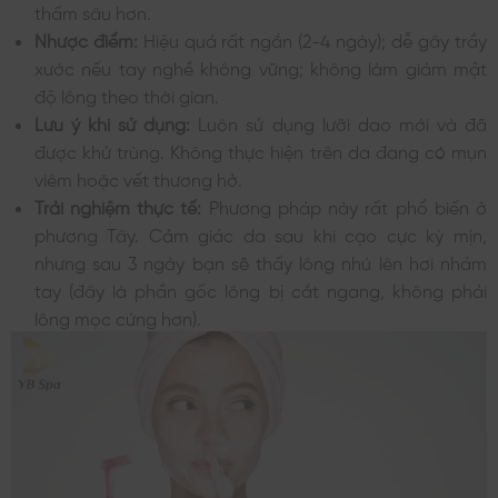
thấm sâu hơn.
Nhược điểm:
Hiệu quả rất ngắn (2-4 ngày); dễ gây trầy
xước nếu tay nghề không vững; không làm giảm mật
độ lông theo thời gian.
Lưu ý khi sử dụng:
Luôn sử dụng lưỡi dao mới và đã
được khử trùng. Không thực hiện trên da đang có mụn
viêm hoặc vết thương hở.
Trải nghiệm thực tế:
Phương pháp này rất phổ biến ở
phương Tây. Cảm giác da sau khi cạo cực kỳ mịn,
nhưng sau 3 ngày bạn sẽ thấy lông nhú lên hơi nhám
tay (đây là phần gốc lông bị cắt ngang, không phải
lông mọc cứng hơn).