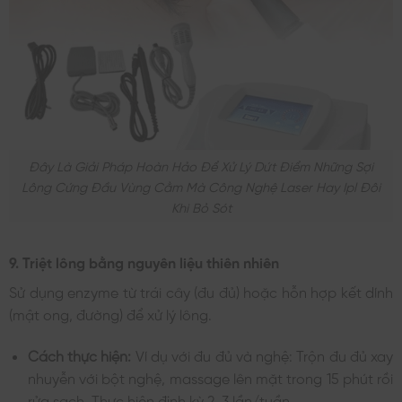
Đây Là Giải Pháp Hoàn Hảo Để Xử Lý Dứt Điểm Những Sợi
Lông Cứng Đầu Vùng Cằm Mà Công Nghệ Laser Hay Ipl Đôi
Khi Bỏ Sót
9. Triệt lông bằng nguyên liệu thiên nhiên
Sử dụng enzyme từ trái cây (đu đủ) hoặc hỗn hợp kết dính
(mật ong, đường) để xử lý lông.
Cách thực hiện:
Ví dụ với đu đủ và nghệ: Trộn đu đủ xay
nhuyễn với bột nghệ, massage lên mặt trong 15 phút rồi
rửa sạch. Thực hiện định kỳ 2-3 lần/tuần.