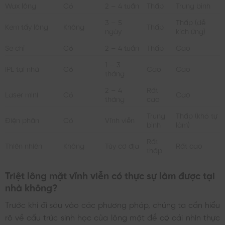
Wax lông
Có
2 – 4 tuần
Thấp
Trung bình
3 – 5
Thấp (dễ
Kem tẩy lông
Không
Thấp
ngày
kích ứng)
Se chỉ
Có
2 – 4 tuần
Thấp
Cao
1 – 3
IPL tại nhà
Có
Cao
Cao
tháng
2 – 4
Rất
Laser mini
Có
Cao
tháng
cao
Trung
Thấp (khó tự
Điện phân
Có
Vĩnh viễn
bình
làm)
Rất
Thiên nhiên
Không
Tùy cơ địa
Rất cao
thấp
Triệt lông mặt vĩnh viễn có thực sự làm được tại
nhà không?
Trước khi đi sâu vào các phương pháp, chúng ta cần hiểu
rõ về cấu trúc sinh học của lông mặt để có cái nhìn thực