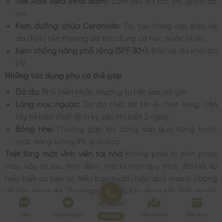
Gel Aloe Vera (Nha đam):
Làm dịu da tức thì, giảm đỏ
rát.
Kem dưỡng chứa Ceramide:
Tái tạo hàng rào bảo vệ
da đã bị tổn thương do tác động cơ học hoặc nhiệt.
Kem chống nắng phổ rộng (SPF 30+):
Bảo vệ da khỏi tia
UV.
Những tác dụng phụ có thể gặp
Đỏ da:
Phổ biến nhất, thường tự hết sau vài giờ.
Lông mọc ngược:
Do da chết bít kín lỗ chân lông, cần
tẩy tế bào chết định kỳ sau khi triệt 3 ngày.
Bỏng nhẹ:
Thường gặp khi dùng sáp quá nóng hoặc
mức năng lượng IPL quá cao.
Triệt lông mặt vĩnh viễn tại nhà
không phải là một phép
màu xảy ra sau một đêm, mà là một quy trình đòi hỏi sự
hiểu biết và kiên trì. Nếu bạn muốn hiệu quả nhanh chóng
và làm sáng da, Dermaplaning là lựa chọn tốt. Nếu muốn
giảm lông lâu dài, YB Spa khuyên răng hãy đầu tư một
chiếc máy IPL là giải pháp tối ưu nhất. Luôn ghi nhớ quy
Zalo
Messenger
Chi nhánh
Đặt hẹn
Hotline