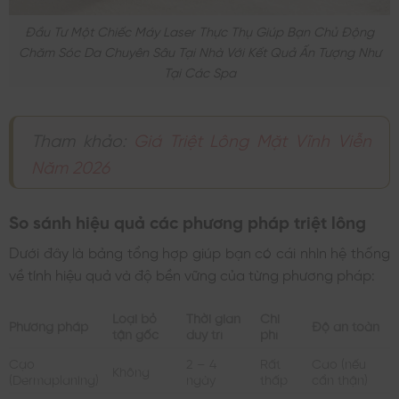
Đầu Tư Một Chiếc Máy Laser Thực Thụ Giúp Bạn Chủ Động
Chăm Sóc Da Chuyên Sâu Tại Nhà Với Kết Quả Ấn Tượng Như
Tại Các Spa
Tham khảo:
Giá Triệt Lông Mặt Vĩnh Viễn
Năm 2026
So sánh hiệu quả các phương pháp triệt lông
Dưới đây là bảng tổng hợp giúp bạn có cái nhìn hệ thống
về tính hiệu quả và độ bền vững của từng phương pháp:
Loại bỏ
Thời gian
Chi
Phương pháp
Độ an toàn
tận gốc
duy trì
phí
Cạo
2 – 4
Rất
Cao (nếu
Không
(Dermaplaning)
ngày
thấp
cẩn thận)