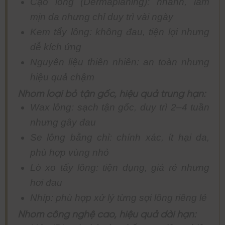
Cạo lông (Dermaplaning): nhanh, làm
mịn da nhưng chỉ duy trì vài ngày
Kem tẩy lông: không đau, tiện lợi nhưng
dễ kích ứng
Nguyên liệu thiên nhiên: an toàn nhưng
hiệu quả chậm
Nhóm loại bỏ tận gốc, hiệu quả trung hạn:
Wax lông: sạch tận gốc, duy trì 2–4 tuần
nhưng gây đau
Se lông bằng chỉ: chính xác, ít hại da,
phù hợp vùng nhỏ
Lò xo tẩy lông: tiện dụng, giá rẻ nhưng
hơi đau
Nhíp: phù hợp xử lý từng sợi lông riêng lẻ
Nhóm công nghệ cao, hiệu quả dài hạn: