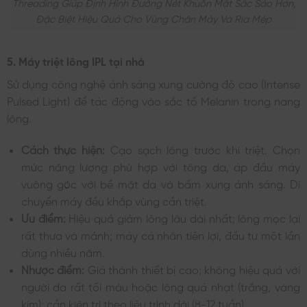
Threading Giúp Định Hình Đường Nét Khuôn Mặt Sắc Sảo Hơn,
Đặc Biệt Hiệu Quả Cho Vùng Chân Mày Và Ria Mép
5. Máy triệt lông IPL tại nhà
Sử dụng công nghệ ánh sáng xung cường độ cao (Intense
Pulsed Light) để tác động vào sắc tố Melanin trong nang
lông.
Cách thực hiện:
Cạo sạch lông trước khi triệt. Chọn
mức năng lượng phù hợp với tông da, áp đầu máy
vuông góc với bề mặt da và bấm xung ánh sáng. Di
chuyển máy đều khắp vùng cần triệt.
Ưu điểm:
Hiệu quả giảm lông lâu dài nhất; lông mọc lại
rất thưa và mảnh; máy cá nhân tiện lợi, đầu tư một lần
dùng nhiều năm.
Nhược điểm:
Giá thành thiết bị cao; không hiệu quả với
người da rất tối màu hoặc lông quá nhạt (trắng, vàng
kim); cần kiên trì theo liệu trình dài (8-12 tuần).