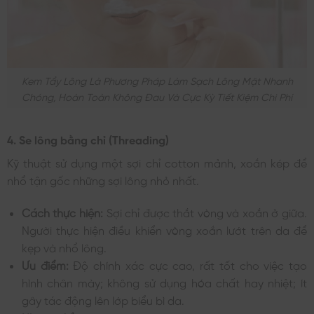
Kem Tẩy Lông Là Phương Pháp Làm Sạch Lông Mặt Nhanh
Chóng, Hoàn Toàn Không Đau Và Cực Kỳ Tiết Kiệm Chi Phí
4. Se lông bằng chỉ (Threading)
Kỹ thuật sử dụng một sợi chỉ cotton mảnh, xoắn kép để
nhổ tận gốc những sợi lông nhỏ nhất.
Cách thực hiện:
Sợi chỉ được thắt vòng và xoắn ở giữa.
Người thực hiện điều khiển vòng xoắn lướt trên da để
kẹp và nhổ lông.
Ưu điểm:
Độ chính xác cực cao, rất tốt cho việc tạo
hình chân mày; không sử dụng hóa chất hay nhiệt; ít
gây tác động lên lớp biểu bì da.