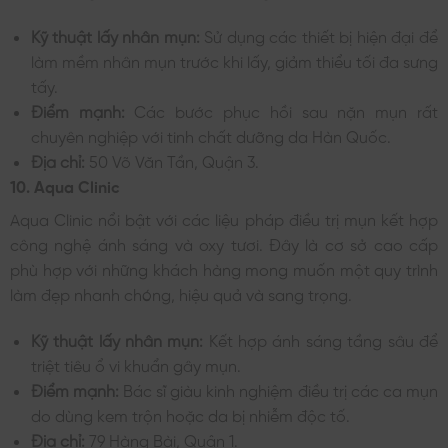
Kỹ thuật lấy nhân mụn:
Sử dụng các thiết bị hiện đại để
làm mềm nhân mụn trước khi lấy, giảm thiểu tối đa sưng
tấy.
Điểm mạnh:
Các bước phục hồi sau nặn mụn rất
chuyên nghiệp với tinh chất dưỡng da Hàn Quốc.
Địa chỉ:
50 Võ Văn Tần, Quận 3.
10. Aqua Clinic
Aqua Clinic nổi bật với các liệu pháp điều trị mụn kết hợp
công nghệ ánh sáng và oxy tươi. Đây là cơ sở cao cấp
phù hợp với những khách hàng mong muốn một quy trình
làm đẹp nhanh chóng, hiệu quả và sang trọng.
Kỹ thuật lấy nhân mụn:
Kết hợp ánh sáng tầng sâu để
triệt tiêu ổ vi khuẩn gây mụn.
Điểm mạnh:
Bác sĩ giàu kinh nghiệm điều trị các ca mụn
do dùng kem trộn hoặc da bị nhiễm độc tố.
Địa chỉ:
79 Hàng Bài, Quận 1.