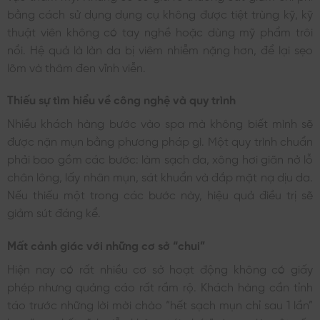
bằng cách sử dụng dụng cụ không được tiệt trùng kỹ, kỹ
thuật viên không có tay nghề hoặc dùng mỹ phẩm trôi
nổi. Hệ quả là làn da bị viêm nhiễm nặng hơn, để lại sẹo
lõm và thâm đen vĩnh viễn.
Thiếu sự tìm hiểu về công nghệ và quy trình
Nhiều khách hàng bước vào spa mà không biết mình sẽ
được nặn mụn bằng phương pháp gì. Một quy trình chuẩn
phải bao gồm các bước: làm sạch da, xông hơi giãn nở lỗ
chân lông, lấy nhân mụn, sát khuẩn và đắp mặt nạ dịu da.
Nếu thiếu một trong các bước này, hiệu quả điều trị sẽ
giảm sút đáng kể.
Mất cảnh giác với những cơ sở “chui”
Hiện nay có rất nhiều cơ sở hoạt động không có giấy
phép nhưng quảng cáo rất rầm rộ. Khách hàng cần tỉnh
táo trước những lời mời chào “hết sạch mụn chỉ sau 1 lần”