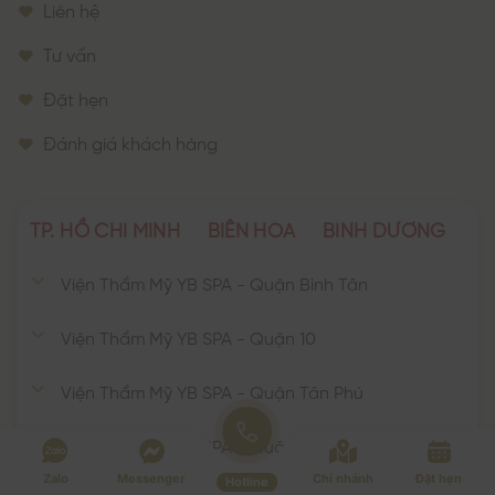
Liên hệ
Tư vấn
Đặt hẹn
Đánh giá khách hàng
TP. HỒ CHÍ MINH
BIÊN HÒA
BÌNH DƯƠNG
Viện Thẩm Mỹ YB SPA - Quận Bình Tân
Viện Thẩm Mỹ YB SPA - Quận 10
Viện Thẩm Mỹ YB SPA - Quận Tân Phú
Viện Thẩm Mỹ YB SPA - Quận Tân Bình
Zalo
Messenger
Chi nhánh
Đặt hẹn
Hotline