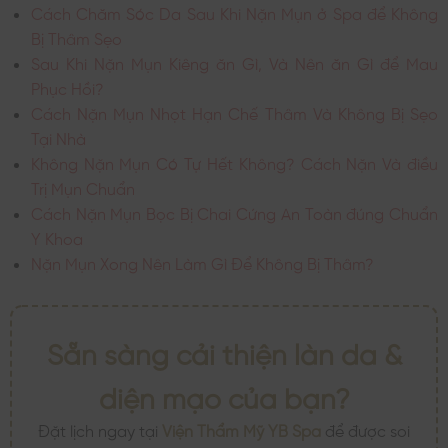
Cách Chăm Sóc Da Sau Khi Nặn Mụn ở Spa để Không
Bị Thâm Sẹo
Sau Khi Nặn Mụn Kiêng ăn Gì, Và Nên ăn Gì để Mau
Phục Hồi?
Cách Nặn Mụn Nhọt Hạn Chế Thâm Và Không Bị Sẹo
Tại Nhà
Không Nặn Mụn Có Tự Hết Không? Cách Nặn Và điều
Trị Mụn Chuẩn
Cách Nặn Mụn Bọc Bị Chai Cứng An Toàn đúng Chuẩn
Y Khoa
Nặn Mụn Xong Nên Làm Gì Để Không Bị Thâm?
Sẵn sàng cải thiện làn da &
diện mạo của bạn?
Đặt lịch ngay tại
Viện Thẩm Mỹ YB Spa
để được soi