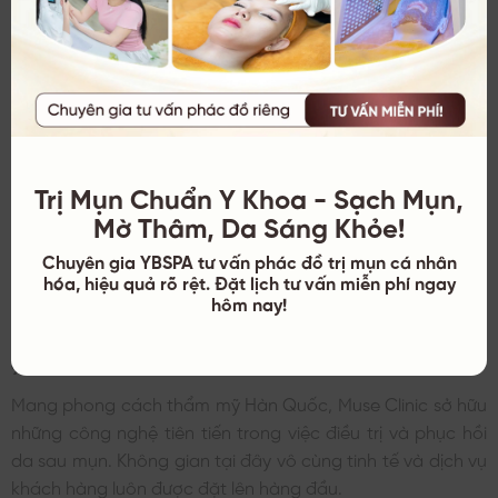
Trị Mụn Chuẩn Y Khoa - Sạch Mụn,
Mờ Thâm, Da Sáng Khỏe!
Chuyên gia YBSPA tư vấn phác đồ trị mụn cá nhân
hóa, hiệu quả rõ rệt. Đặt lịch tư vấn miễn phí ngay
Hình Ảnh Minh Họa Shynh House
hôm nay!
9. Muse Clinic
Mang phong cách thẩm mỹ Hàn Quốc, Muse Clinic sở hữu
những công nghệ tiên tiến trong việc điều trị và phục hồi
da sau mụn. Không gian tại đây vô cùng tinh tế và dịch vụ
khách hàng luôn được đặt lên hàng đầu.