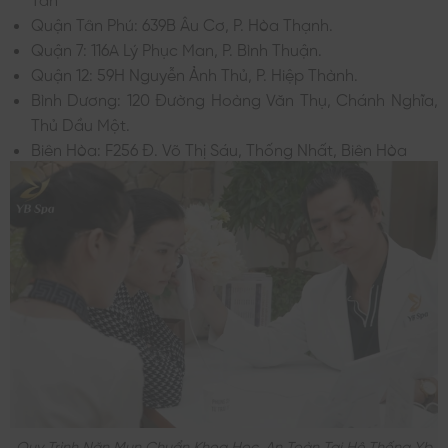
Quận Tân Phú: 639B Âu Cơ, P. Hòa Thạnh.
Quận 7: 116A Lý Phục Man, P. Bình Thuận.
Quận 12: 59H Nguyễn Ảnh Thủ, P. Hiệp Thành.
Bình Dương: 120 Đường Hoàng Văn Thụ, Chánh Nghĩa,
Thủ Dầu Một.
Biên Hòa: F256 Đ. Võ Thị Sáu, Thống Nhất, Biên Hòa
Quy Trình Nặn Mụn Chuẩn Khoa Học, An Toàn Tại Hệ Thống Yb