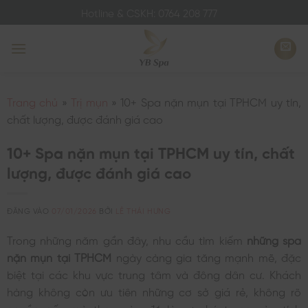
Bỏ
Hotline & CSKH: 0764 208 777
qua
nội
dung
Trang chủ
»
Trị mụn
»
10+ Spa nặn mụn tại TPHCM uy tín,
chất lượng, được đánh giá cao
10+ Spa nặn mụn tại TPHCM uy tín, chất
lượng, được đánh giá cao
ĐĂNG VÀO
07/01/2026
BỞI
LÊ THÁI HƯNG
Trong những năm gần đây, nhu cầu tìm kiếm
những spa
nặn mụn tại TPHCM
ngày càng gia tăng mạnh mẽ, đặc
biệt tại các khu vực trung tâm và đông dân cư. Khách
hàng không còn ưu tiên những cơ sở giá rẻ, không rõ
nguồn gốc mà thay vào đó là sự chú trọng vào tính