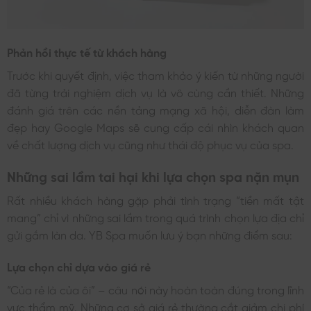
Phản hồi thực tế từ khách hàng
Trước khi quyết định, việc tham khảo ý kiến từ những người
đã từng trải nghiệm dịch vụ là vô cùng cần thiết. Những
đánh giá trên các nền tảng mạng xã hội, diễn đàn làm
đẹp hay Google Maps sẽ cung cấp cái nhìn khách quan
về chất lượng dịch vụ cũng như thái độ phục vụ của spa.
Những sai lầm tai hại khi lựa chọn spa nặn mụn
Rất nhiều khách hàng gặp phải tình trạng “tiền mất tật
mang” chỉ vì những sai lầm trong quá trình chọn lựa địa chỉ
gửi gắm làn da. YB Spa muốn lưu ý bạn những điểm sau:
Lựa chọn chỉ dựa vào giá rẻ
“Của rẻ là của ôi” – câu nói này hoàn toàn đúng trong lĩnh
vực thẩm mỹ. Những cơ sở giá rẻ thường cắt giảm chi phí