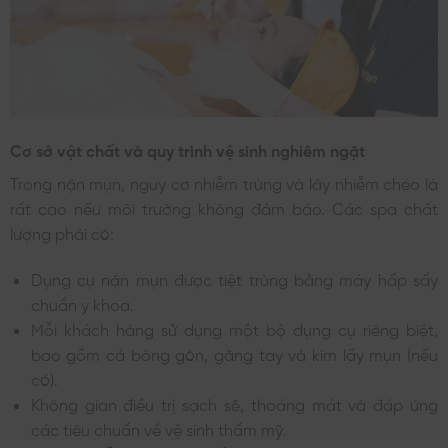
Cơ sở vật chất và quy trình vệ sinh nghiêm ngặt
Trong nặn mụn, nguy cơ nhiễm trùng và lây nhiễm chéo là
rất cao nếu môi trường không đảm bảo. Các spa chất
lượng phải có:
Dụng cụ nặn mụn được tiệt trùng bằng máy hấp sấy
chuẩn y khoa.
Mỗi khách hàng sử dụng một bộ dụng cụ riêng biệt,
bao gồm cả bông gòn, găng tay và kim lấy mụn (nếu
có).
Không gian điều trị sạch sẽ, thoáng mát và đáp ứng
các tiêu chuẩn về vệ sinh thẩm mỹ.