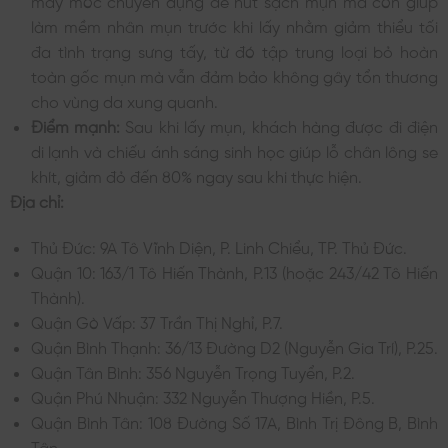
máy móc chuyên dụng để hút sạch mụn mà còn giúp
làm mềm nhân mụn trước khi lấy nhằm giảm thiểu tối
đa tình trạng sưng tấy, từ đó tập trung loại bỏ hoàn
toàn gốc mụn mà vẫn đảm bảo không gây tổn thương
cho vùng da xung quanh.
Điểm mạnh:
Sau khi lấy mụn, khách hàng được đi điện
di lạnh và chiếu ánh sáng sinh học giúp lỗ chân lông se
khít, giảm đỏ đến 80% ngay sau khi thực hiện.
Địa chỉ:
Thủ Đức: 9A Tô Vĩnh Diện, P. Linh Chiểu, TP. Thủ Đức.
Quận 10: 163/1 Tô Hiến Thành, P.13 (hoặc 243/42 Tô Hiến
Thành).
Quận Gò Vấp: 37 Trần Thị Nghỉ, P.7.
Quận Bình Thạnh: 36/13 Đường D2 (Nguyễn Gia Trí), P.25.
Quận Tân Bình: 356 Nguyễn Trọng Tuyển, P.2.
Quận Phú Nhuận: 332 Nguyễn Thượng Hiền, P.5.
Quận Bình Tân: 108 Đường Số 17A, Bình Trị Đông B, Bình
Tân