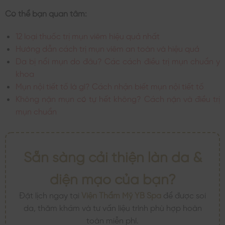
Có thể bạn quan tâm:
12 loại thuốc trị mụn viêm hiệu quả nhất
Hướng dẫn cách trị mụn viêm an toàn và hiệu quả
Da bị nổi mụn do đâu? Các cách điều trị mụn chuẩn y
khoa
Mụn nội tiết tố là gì? Cách nhận biết mụn nội tiết tố
Không nặn mụn có tự hết không? Cách nặn và điều trị
mụn chuẩn
Sẵn sàng cải thiện làn da &
diện mạo của bạn?
Đặt lịch ngay tại
Viện Thẩm Mỹ YB Spa
để được soi
da, thăm khám và tư vấn liệu trình phù hợp hoàn
toàn miễn phí.