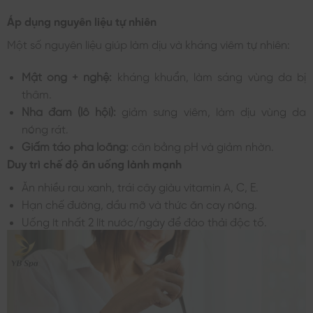
Áp dụng nguyên liệu tự nhiên
Một số nguyên liệu giúp làm dịu và kháng viêm tự nhiên:
Mật ong + nghệ:
kháng khuẩn, làm sáng vùng da bị
thâm.
Nha đam (lô hội):
giảm sưng viêm, làm dịu vùng da
nóng rát.
Giấm táo pha loãng:
cân bằng pH và giảm nhờn.
Duy trì chế độ ăn uống lành mạnh
Ăn nhiều rau xanh, trái cây giàu vitamin A, C, E.
Hạn chế đường, dầu mỡ và thức ăn cay nóng.
Uống ít nhất 2 lít nước/ngày để đào thải độc tố.