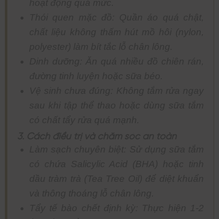
hoạt động quá mức.
Thói quen mặc đồ: Quần áo quá chật,
chất liệu không thấm hút mồ hôi (nylon,
polyester) làm bít tắc lỗ chân lông.
Dinh dưỡng: Ăn quá nhiều đồ chiên rán,
đường tinh luyện hoặc sữa béo.
Vệ sinh chưa đúng: Không tắm rửa ngay
sau khi tập thể thao hoặc dùng sữa tắm
có chất tẩy rửa quá mạnh.
3. Cách điều trị và chăm sóc an toàn
Làm sạch chuyên biệt: Sử dụng sữa tắm
có chứa Salicylic Acid (BHA) hoặc tinh
dầu tràm trà (Tea Tree Oil) để diệt khuẩn
và thông thoáng lỗ chân lông.
Tẩy tế bào chết định kỳ: Thực hiện 1-2