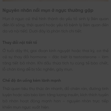
Nguyên nhân nổi mụn ở ngực thường gặp
Mụn ở ngực có thể hình thành do yếu tố sinh lý (liên quan
đến lối sống, thói quen) hoặc yếu tố bệnh lý (liên quan đến
da và nội tiết). Dưới đây là phân tích chi tiết:
Thay đổi nội tiết tố
Ở tuổi dậy thì, giai đoạn kinh nguyệt hoặc thai kỳ, cơ thể
có sự thay đổi hormone – đặc biệt là testosterone – làm
tăng tiết bã nhờn. Khi dầu thừa tích tụ cùng tế bào chết,
lỗ chân lông dễ bị tắc nghẽn, gây mụn.
Chế độ ăn uống kém lành mạnh
Thói quen tiêu thụ thức ăn nhanh, đồ chiên rán, đường tinh
luyện hoặc sữa béo làm tăng lượng insulin, kích thích tuyến
bã nhờn hoạt động mạnh hơn – nguyên nhân trực tiếp
khiến mụn ngực xuất hiện.