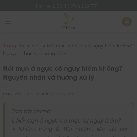
Bỏ
Hotline & CSKH: 0764 208 777
qua
nội
dung
Trang chủ
»
Blog
»
Nổi mụn ở ngực có nguy hiểm không?
Nguyên nhân và hướng xử lý
Nổi mụn ở ngực có nguy hiểm không?
Nguyên nhân và hướng xử lý
ĐĂNG VÀO
11/11/2025
BỞI
LAI KIM NGÂN
Tóm tắt nhanh:
1. Nổi mụn ở ngực có thực sự nguy hiểm?
Nhiễm trùng & Bội nhiễm: Ma sát với