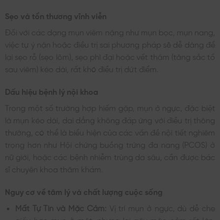
Sẹo và tổn thương vĩnh viễn
Đối với các dạng mụn viêm nặng như mụn bọc, mụn nang,
việc tự ý nặn hoặc điều trị sai phương pháp sẽ dễ dàng để
lại sẹo rỗ (sẹo lõm), sẹo phì đại hoặc vết thâm (tăng sắc tố
sau viêm) kéo dài, rất khó điều trị dứt điểm.
Dấu hiệu bệnh lý nội khoa
Trong một số trường hợp hiếm gặp, mụn ở ngực, đặc biệt
là mụn kéo dài, dai dẳng không đáp ứng với điều trị thông
thường, có thể là biểu hiện của các vấn đề nội tiết nghiêm
trọng hơn như Hội chứng buồng trứng đa nang (PCOS) ở
nữ giới, hoặc các bệnh nhiễm trùng da sâu, cần được bác
sĩ chuyên khoa thăm khám.
Nguy cơ về tâm lý và chất lượng cuộc sống
Mất Tự Tin và Mặc Cảm:
Vị trí mụn ở ngực, dù dễ che
giấu hơn mụn ở mặt, nhưng lại gây mặc cảm rất lớn,