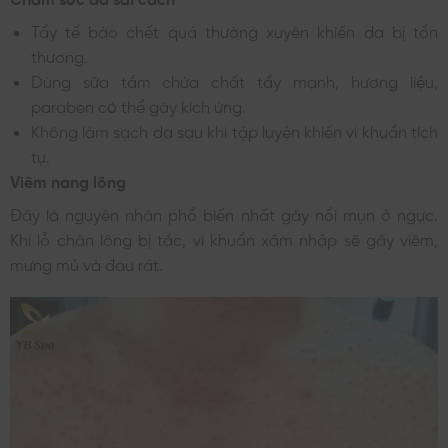
Tẩy tế bào chết quá thường xuyên khiến da bị tổn
thương.
Dùng sữa tắm chứa chất tẩy mạnh, hương liệu,
paraben có thể gây kích ứng.
Không làm sạch da sau khi tập luyện khiến vi khuẩn tích
tụ.
Viêm nang lông
Đây là nguyên nhân phổ biến nhất gây nổi mụn ở ngực.
Khi lỗ chân lông bị tắc, vi khuẩn xâm nhập sẽ gây viêm,
mưng mủ và đau rát.