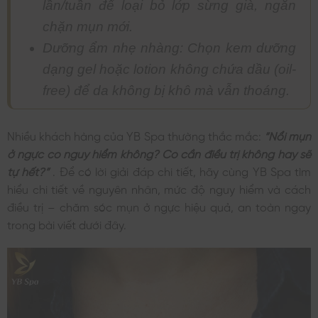
lần/tuần để loại bỏ lớp sừng già, ngăn
chặn mụn mới.
Dưỡng ẩm nhẹ nhàng: Chọn kem dưỡng
dạng gel hoặc lotion không chứa dầu (oil-
free) để da không bị khô mà vẫn thoáng.
Nhiều khách hàng của YB Spa thường thắc mắc:
“Nổi mụn
ở ngực có nguy hiểm không? Có cần điều trị không hay sẽ
tự hết?”
. Để có lời giải đáp chi tiết, hãy cùng YB Spa tìm
hiểu chi tiết về nguyên nhân, mức độ nguy hiểm và cách
điều trị – chăm sóc mụn ở ngực hiệu quả, an toàn ngay
trong bài viết dưới đây.