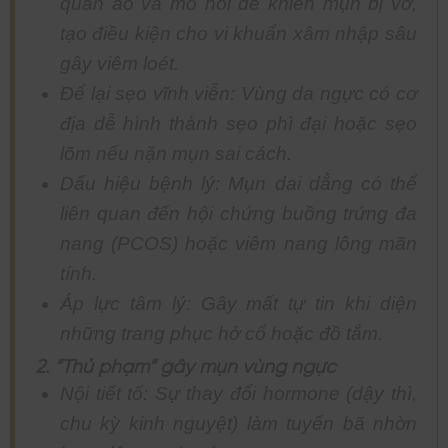
quần áo và mồ hôi dễ khiến mụn bị vỡ,
tạo điều kiện cho vi khuẩn xâm nhập sâu
gây viêm loét.
Để lại sẹo vĩnh viễn: Vùng da ngực có cơ
địa dễ hình thành sẹo phì đại hoặc sẹo
lõm nếu nặn mụn sai cách.
Dấu hiệu bệnh lý: Mụn dai dẳng có thể
liên quan đến hội chứng buồng trứng đa
nang (PCOS) hoặc viêm nang lông mãn
tính.
Áp lực tâm lý: Gây mất tự tin khi diện
những trang phục hở cổ hoặc đồ tắm.
2. “Thủ phạm” gây mụn vùng ngực
Nội tiết tố: Sự thay đổi hormone (dậy thì,
chu kỳ kinh nguyệt) làm tuyến bã nhờn