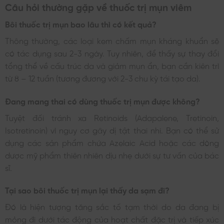
Câu hỏi thường gặp về thuốc trị mụn viêm
Bôi thuốc trị mụn bao lâu thì có kết quả?
Thông thường, các loại kem chấm mụn kháng khuẩn sẽ
có tác dụng sau 2-3 ngày. Tuy nhiên, để thấy sự thay đổi
tổng thể về cấu trúc da và giảm mụn ẩn, bạn cần kiên trì
từ 8 – 12 tuần (tương đương với 2-3 chu kỳ tái tạo da).
Đang mang thai có dùng thuốc trị mụn được không?
Tuyệt đối tránh xa Retinoids (Adapalene, Tretinoin,
Isotretinoin) vì nguy cơ gây dị tật thai nhi. Bạn có thể sử
dụng các sản phẩm chứa Azelaic Acid hoặc các dòng
dược mỹ phẩm thiên nhiên dịu nhẹ dưới sự tư vấn của bác
sĩ.
Tại sao bôi thuốc trị mụn lại thấy da sạm đi?
Đó là hiện tượng tăng sắc tố tạm thời do da đang bị
mỏng đi dưới tác động của hoạt chất đặc trị và tiếp xúc