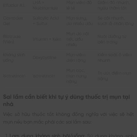
LHA +
Mụn viêm đỏ
Giảm đỏ nhanh,
Effaclar A.I.
Niacinamide
lẻ tẻ
ngừa thâm tốt
Comodex
Salicylic Acid
Mụn sưng,
Se cồi nhanh,
Gel
+ Sulfur
da nhiều dầu
sạch lỗ chân lông
Mụn do nội
Biotrade
Nuôi dưỡng từ
Vitamin + Kẽm
tiết, dầu
(Viên)
bên trong
nhiều
Kháng sinh
Mụn viêm
Kiểm soát ổ viêm
Doxycycline
uống
diện rộng
nhanh
Mụn bọc,
Trị dứt điểm mụn
Isotretinoin
Isotretinoin
mụn nang
nặng
nặng
Sai lầm cần biết khi tự ý dùng thuốc trị mụn tại
nhà
Việc sở hữu thuốc tốt không đồng nghĩa với việc sẽ hết
mụn nếu bạn mắc phải các sai lầm sau:
Lạm dụng kháng sinh bôi/uống:
Sử dụng kháng sinh