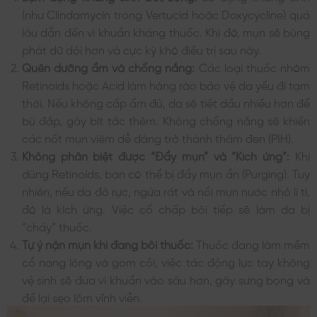
(như Clindamycin trong Vertucid hoặc Doxycycline) quá
lâu dẫn đến vi khuẩn kháng thuốc. Khi đó, mụn sẽ bùng
phát dữ dội hơn và cực kỳ khó điều trị sau này.
Quên dưỡng ẩm và chống nắng:
Các loại thuốc nhóm
Retinoids hoặc Acid làm hàng rào bảo vệ da yếu đi tạm
thời. Nếu không cấp ẩm đủ, da sẽ tiết dầu nhiều hơn để
bù đắp, gây bít tắc thêm. Không chống nắng sẽ khiến
các nốt mụn viêm dễ dàng trở thành thâm đen (PIH).
Không phân biệt được “Đẩy mụn” và “Kích ứng”:
Khi
dùng Retinoids, bạn có thể bị đẩy mụn ẩn (Purging). Tuy
nhiên, nếu da đỏ rực, ngứa rát và nổi mụn nước nhỏ li ti,
đó là kích ứng. Việc cố chấp bôi tiếp sẽ làm da bị
“cháy” thuốc.
Tự ý nặn mụn khi đang bôi thuốc:
Thuốc đang làm mềm
cổ nang lông và gom cồi, việc tác động lực tay không
vệ sinh sẽ đưa vi khuẩn vào sâu hơn, gây sưng bọng và
để lại sẹo lõm vĩnh viễn.