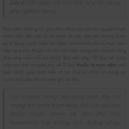
Lưu ý:
Cần giám sát của bác sĩ vì tác dụng
phụ nghiêm trọng.
Mụn viêm không chỉ gây đau nhức mà còn là nguyên nhân
chính dẫn đến sẹo rỗ và thâm đỏ kéo dài nếu không được
xử lý đúng cách. Việc tìm kiếm một loại thuốc trị mụn viêm
hiệu quả phụ thuộc rất lớn vào tình trạng da và khả năng
đáp ứng của mỗi cá nhân. Bài viết này, YB Spa sẽ cung
cấp cái nhìn chuyên sâu về 12 loại
thuốc trị mụn viêm
phổ
biến nhất, giúp bạn hiểu rõ cơ chế và cách sử dụng an
toàn dưới góc độ chuyên gia da liễu.
Lưu ý quan trọng: Nội dung dưới đây chỉ
mang tính chất tham khảo. Đối với các loại
thuốc thuộc nhóm kê đơn (Rx) như
Isotretinoin hay kháng sinh đường uống,