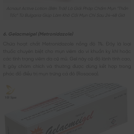
Acnaut Active Lotion (bên Trái) Là Giải Pháp Chấm Mụn “thần
Tốc” Từ Bulgaria Giúp Làm Khô Cồi Mụn Chỉ Sau 24-48 Giờ
6. Gelacmeigel (Metronidazole)
Chứa hoạt chất Metronidazole nồng độ 1%. Đây là loại
thuốc chuyên biệt cho mụn viêm do vi khuẩn kỵ khí hoặc
các tình trạng viêm da có mủ. Gel này có độ lành tính cao,
ít gây châm chích và thường được dùng kết hợp trong
phác đồ điều trị mụn trứng cá đỏ (Rosacea).