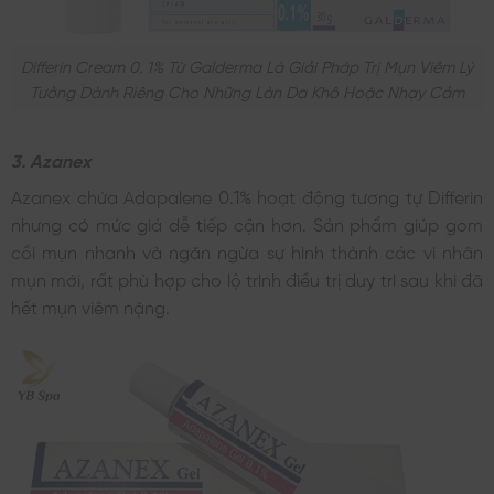
Differin Cream 0. 1% Từ Galderma Là Giải Pháp Trị Mụn Viêm Lý
Tưởng Dành Riêng Cho Những Làn Da Khô Hoặc Nhạy Cảm
3. Azanex
Azanex chứa Adapalene 0.1% hoạt động tương tự Differin
nhưng có mức giá dễ tiếp cận hơn. Sản phẩm giúp gom
cồi mụn nhanh và ngăn ngừa sự hình thành các vi nhân
mụn mới, rất phù hợp cho lộ trình điều trị duy trì sau khi đã
hết mụn viêm nặng.