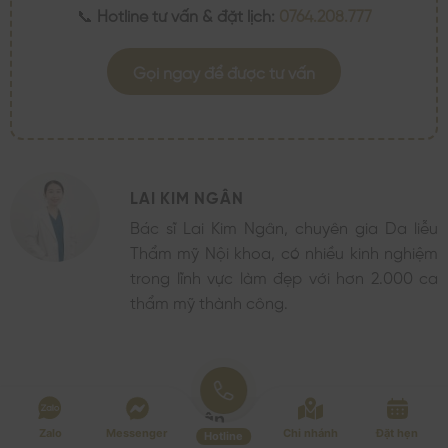
📞
Hotline tư vấn & đặt lịch:
0764.208.777
Gọi ngay để được tư vấn
LAI KIM NGÂN
Bác sĩ Lai Kim Ngân, chuyên gia Da liễu
Thẩm mỹ Nội khoa, có nhiều kinh nghiệm
trong lĩnh vực làm đẹp với hơn 2.000 ca
thẩm mỹ thành công.
Để lại một bình luận
Zalo
Messenger
Chi nhánh
Đặt hẹn
Hotline