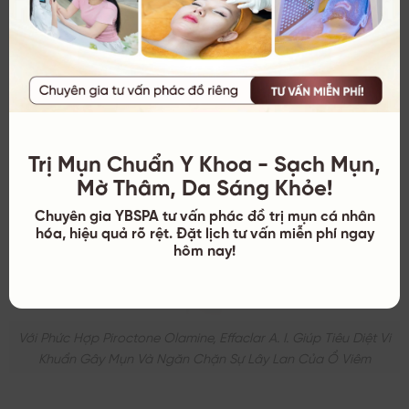
Niacinamide (giảm đỏ). Sản phẩm giúp mụn xẹp nhanh và
đặc biệt ngăn ngừa vết thâm sau mụn rất tốt. Phù hợp để
chấm điểm cho các nốt mụn sưng lẻ tẻ.
Trị Mụn Chuẩn Y Khoa - Sạch Mụn,
Mờ Thâm, Da Sáng Khỏe!
Chuyên gia YBSPA tư vấn phác đồ trị mụn cá nhân
hóa, hiệu quả rõ rệt. Đặt lịch tư vấn miễn phí ngay
hôm nay!
Với Phức Hợp Piroctone Olamine, Effaclar A. I. Giúp Tiêu Diệt Vi
Khuẩn Gây Mụn Và Ngăn Chặn Sự Lây Lan Của Ổ Viêm