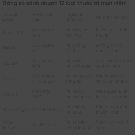
Bảng so sánh nhanh 12 loại thuốc trị mụn viêm
Tên sản
Hoạt chất
Loại mụn
Ưu điểm nổi bật
phẩm
chính
phù hợp
Adapalene
Mụn ẩn, mụn
Ít kích ứng, thấm
Klenzit MS
0.1%
sẩn nhẹ
nhanh
Adapalene
Mụn trứng
Dưỡng ẩm tốt
Differin
0.1%
cá nhẹ
cho da khô
Adapalene
Mụn sẩn,
Giá thành rẻ, hiệu
Azanex
0.1%
mụn đầu đen
quả ổn định
Adapalene +
Mụn mủ, mụn
Diệt khuẩn và
Vertucid
Clindamycin
sưng đỏ
đẩy mụn nhanh
Phức hợp
Mụn bọc,
Hiệu quả nhanh,
Acnaut
PASC
mụn sưng to
không lờn thuốc
Mụn viêm,
Lành tính, kháng
Gelacmeigel
Metronidazole
mụn mủ
khuẩn kỵ khí
Axcel
Mụn nhiễm
Thấm sâu vào ổ
Acid Fusidic
Fusidic
trùng, lở loét
viêm