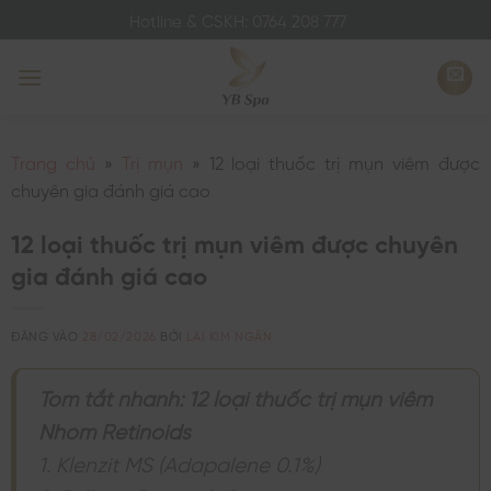
Bỏ
Hotline & CSKH: 0764 208 777
qua
nội
dung
Trang chủ
»
Trị mụn
»
12 loại thuốc trị mụn viêm được
chuyên gia đánh giá cao
12 loại thuốc trị mụn viêm được chuyên
gia đánh giá cao
ĐĂNG VÀO
28/02/2026
BỞI
LAI KIM NGÂN
Tóm tắt nhanh: 12 loại thuốc trị mụn viêm
Nhóm Retinoids
1. Klenzit MS (Adapalene 0.1%)