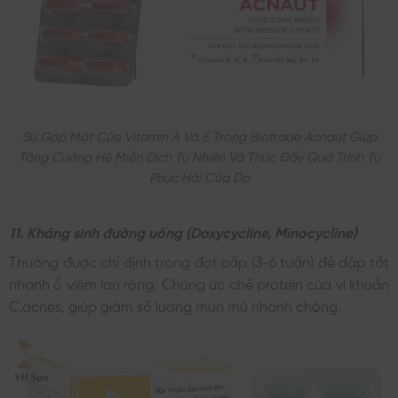
Sự Góp Mặt Của Vitamin A Và E Trong Biotrade Acnaut Giúp
Tăng Cường Hệ Miễn Dịch Tự Nhiên Và Thúc Đẩy Quá Trình Tự
Phục Hồi Của Da
11. Kháng sinh đường uống (Doxycycline, Minocycline)
Thường được chỉ định trong đợt cấp (3-6 tuần) để dập tắt
nhanh ổ viêm lan rộng. Chúng ức chế protein của vi khuẩn
C.acnes, giúp giảm số lượng mụn mủ nhanh chóng.