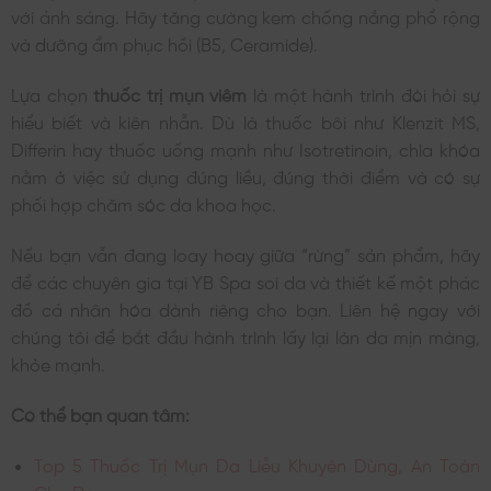
với ánh sáng. Hãy tăng cường kem chống nắng phổ rộng
và dưỡng ẩm phục hồi (B5, Ceramide).
Lựa chọn
thuốc trị mụn viêm
là một hành trình đòi hỏi sự
hiểu biết và kiên nhẫn. Dù là thuốc bôi như Klenzit MS,
Differin hay thuốc uống mạnh như Isotretinoin, chìa khóa
nằm ở việc sử dụng đúng liều, đúng thời điểm và có sự
phối hợp chăm sóc da khoa học.
Nếu bạn vẫn đang loay hoay giữa “rừng” sản phẩm, hãy
để các chuyên gia tại YB Spa soi da và thiết kế một phác
đồ cá nhân hóa dành riêng cho bạn. Liên hệ ngay với
chúng tôi để bắt đầu hành trình lấy lại làn da mịn màng,
khỏe mạnh.
Có thể bạn quan tâm:
Top 5 Thuốc Trị Mụn Da Liễu Khuyên Dùng, An Toàn
Cho Da