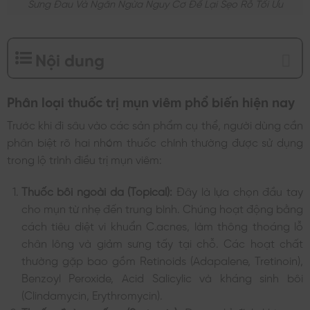
Sưng Đau Và Ngăn Ngừa Nguy Cơ Để Lại Sẹo Rỗ Tối Ưu
Nội dung
Phân loại thuốc trị mụn viêm phổ biến hiện nay
Trước khi đi sâu vào các sản phẩm cụ thể, người dùng cần
phân biệt rõ hai nhóm thuốc chính thường được sử dụng
trong lộ trình điều trị mụn viêm:
Thuốc bôi ngoài da (Topical):
Đây là lựa chọn đầu tay
cho mụn từ nhẹ đến trung bình. Chúng hoạt động bằng
cách tiêu diệt vi khuẩn C.acnes, làm thông thoáng lỗ
chân lông và giảm sưng tấy tại chỗ. Các hoạt chất
thường gặp bao gồm Retinoids (Adapalene, Tretinoin),
Benzoyl Peroxide, Acid Salicylic và kháng sinh bôi
(Clindamycin, Erythromycin).