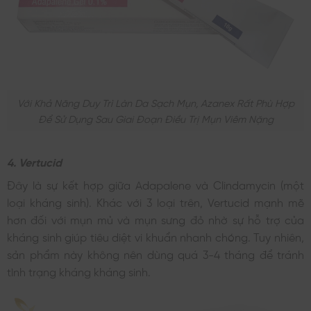
Với Khả Năng Duy Trì Làn Da Sạch Mụn, Azanex Rất Phù Hợp
Để Sử Dụng Sau Giai Đoạn Điều Trị Mụn Viêm Nặng
4. Vertucid
Đây là sự kết hợp giữa Adapalene và Clindamycin (một
loại kháng sinh). Khác với 3 loại trên, Vertucid mạnh mẽ
hơn đối với mụn mủ và mụn sưng đỏ nhờ sự hỗ trợ của
kháng sinh giúp tiêu diệt vi khuẩn nhanh chóng. Tuy nhiên,
sản phẩm này không nên dùng quá 3-4 tháng để tránh
tình trạng kháng kháng sinh.