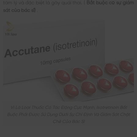
tâm lý và đặc biệt là gây quái thai. (
Bắt buộc có sự giám
sát của bác sĩ)
.
Vì Là Loại Thuốc Có Tác Động Cực Mạnh, Isotretinoin Bắt
Buộc Phải Được Sử Dụng Dưới Sự Chỉ Định Và Giám Sát Chặt
Chẽ Của Bác Sĩ