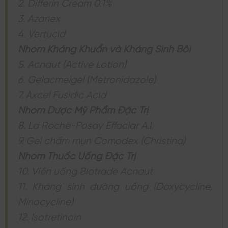
2. Differin Cream 0.1%
3. Azanex
4. Vertucid
Nhóm Kháng Khuẩn và Kháng Sinh Bôi
5. Acnaut (Active Lotion)
6. Gelacmeigel (Metronidazole)
7. Axcel Fusidic Acid
Nhóm Dược Mỹ Phẩm Đặc Trị
8. La Roche-Posay Effaclar A.I.
9. Gel chấm mụn Comodex (Christina)
Nhóm Thuốc Uống Đặc Trị
10. Viên uống Biotrade Acnaut
11. Kháng sinh đường uống (Doxycycline,
Minocycline)
12. Isotretinoin