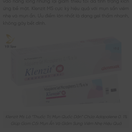
vào nang lông nhưng lại giảm thiểu tối đa tình trạng kích
ứng bề mặt. Klenzit MS cực kỳ hiệu quả với mụn sẩn viêm
nhẹ và mụn ẩn. Ưu điểm lớn nhất là dạng gel thấm nhanh,
không gây bết dính.
Klenzit Ms Là “thuốc Trị Mụn Quốc Dân” Chứa Adapalene 0. 1%
Giúp Gom Cồi Mụn Ẩn Và Giảm Sưng Viêm Nhẹ Hiệu Quả