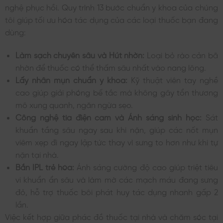
nghệ phục hồi. Quy trình 13 bước chuẩn y khoa của chúng
tôi giúp tối ưu hóa tác dụng của các loại thuốc bạn đang
dùng:
Làm sạch chuyên sâu và Hút nhờn:
Loại bỏ rào cản bã
nhờn để thuốc có thể thấm sâu nhất vào nang lông.
Lấy nhân mụn chuẩn y khoa:
Kỹ thuật viên tay nghề
cao giúp giải phóng bế tắc mà không gây tổn thương
mô xung quanh, ngăn ngừa sẹo.
Công nghệ tia điện cam và Ánh sáng sinh học:
Sát
khuẩn tầng sâu ngay sau khi nặn, giúp các nốt mụn
viêm xẹp đi ngay lập tức thay vì sưng to hơn như khi tự
nặn tại nhà.
Bắn IPL trẻ hóa:
Ánh sáng cường độ cao giúp triệt tiêu
vi khuẩn ẩn sâu và làm mờ các mạch máu đang sưng
đỏ, hỗ trợ thuốc bôi phát huy tác dụng nhanh gấp 2
lần.
Việc kết hợp giữa phác đồ thuốc tại nhà và chăm sóc tại