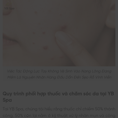
Việc Tác Động Lực Tay Không Vệ Sinh Vào Nang Lông Đang
Mềm Là Nguyên Nhân Hàng Đầu Dẫn Đến Sẹo Rỗ Vĩnh Viễn
Quy trình phối hợp thuốc và chăm sóc da tại YB
Spa
Tại YB Spa, chúng tôi hiểu rằng thuốc chỉ chiếm 50% thành
công, 50% còn lại nằm ở kỹ thuật xử lý nhân mụn và công