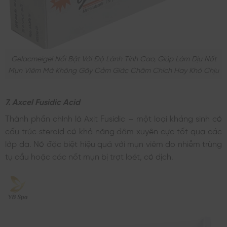
Gelacmeigel Nổi Bật Với Độ Lành Tính Cao, Giúp Làm Dịu Nốt
Mụn Viêm Mà Không Gây Cảm Giác Châm Chích Hay Khó Chịu
7. Axcel Fusidic Acid
Thành phần chính là Axit Fusidic – một loại kháng sinh có
cấu trúc steroid có khả năng đâm xuyên cực tốt qua các
lớp da. Nó đặc biệt hiệu quả với mụn viêm do nhiễm trùng
tụ cầu hoặc các nốt mụn bị trợt loét, có dịch.