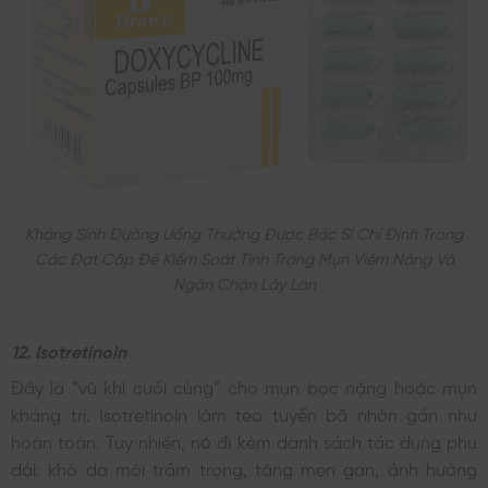
Kháng Sinh Đường Uống Thường Được Bác Sĩ Chỉ Định Trong
Các Đợt Cấp Để Kiểm Soát Tình Trạng Mụn Viêm Nặng Và
Ngăn Chặn Lây Lan
12. Isotretinoin
Đây là “vũ khí cuối cùng” cho mụn bọc nặng hoặc mụn
kháng trị. Isotretinoin làm teo tuyến bã nhờn gần như
hoàn toàn. Tuy nhiên, nó đi kèm danh sách tác dụng phụ
dài: khô da môi trầm trọng, tăng men gan, ảnh hưởng