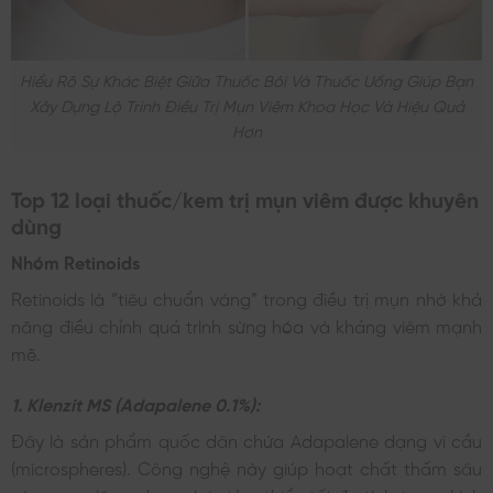
Hiểu Rõ Sự Khác Biệt Giữa Thuốc Bôi Và Thuốc Uống Giúp Bạn
Xây Dựng Lộ Trình Điều Trị Mụn Viêm Khoa Học Và Hiệu Quả
Hơn
Top 12 loại thuốc/kem trị mụn viêm được khuyên
dùng
Nhóm Retinoids
Retinoids là “tiêu chuẩn vàng” trong điều trị mụn nhờ khả
năng điều chỉnh quá trình sừng hóa và kháng viêm mạnh
mẽ.
1. Klenzit MS (Adapalene 0.1%):
Đây là sản phẩm quốc dân chứa Adapalene dạng vi cầu
(microspheres). Công nghệ này giúp hoạt chất thấm sâu