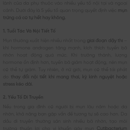
lành của da phụ thuộc vào nhiều yếu tố nội tại và ngoại
cảnh. Dưới đây là 5 yếu tố quan trọng quyết định việc
mụn
trứng cá có tự hết hay không.
1. Tuổi Tác Và Nội Tiết Tố
Mụn thường xuất hiện nhiều nhất trong
giai đoạn dậy thì
–
khi hormone androgen tăng mạnh, kích thích tuyến bã
nhờn hoạt động quá mức. Khi trưởng thành, lượng
hormone ổn định hơn, tuyến bã giảm hoạt động, nên mụn
có thể tự giảm. Tuy nhiên, ở nữ giới, mụn có thể tái phát
do
thay đổi nội tiết khi mang thai, kỳ kinh nguyệt hoặc
stress kéo dài.
2. Yếu Tố Di Truyền
Nếu trong gia đình có người bị mụn lâu năm hoặc da
nhờn, khả năng bạn gặp vấn đề tương tự sẽ cao hơn. Da
dầu di truyền thường sản sinh nhiều bã nhờn, tạo môi
trường thuận lợi cho vi khuẩn gây mụn
Cutibacterium