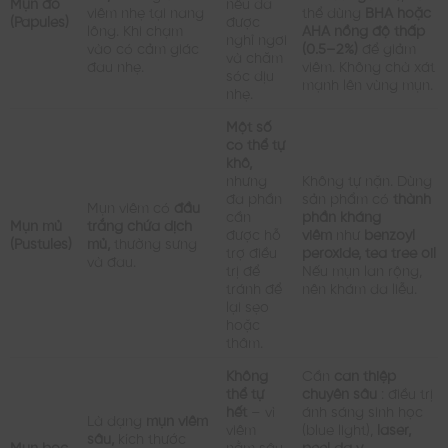
Mụn đỏ
nếu da
viêm nhẹ tại nang
thể dùng
BHA hoặc
(Papules)
được
lông. Khi chạm
AHA nồng độ thấp
nghỉ ngơi
vào có cảm giác
(0.5–2%)
để giảm
và chăm
đau nhẹ.
viêm. Không chà xát
sóc dịu
mạnh lên vùng mụn.
nhẹ.
Một số
có thể tự
khô,
nhưng
Không tự nặn. Dùng
đa phần
sản phẩm có
thành
Mụn viêm có
đầu
cần
phần kháng
Mụn mủ
trắng chứa dịch
được hỗ
viêm
như
benzoyl
(Pustules)
mủ,
thường sưng
trợ điều
peroxide, tea tree oil
và đau.
trị để
Nếu mụn lan rộng,
tránh để
nên khám da liễu.
lại sẹo
hoặc
thâm.
Không
Cần
can thiệp
thể tự
chuyên sâu
: điều trị
hết
– vì
ánh sáng sinh học
Là dạng
mụn viêm
viêm
(blue light),
laser,
sâu,
kích thước
Mụn bọc
nằm sâu
peel da y