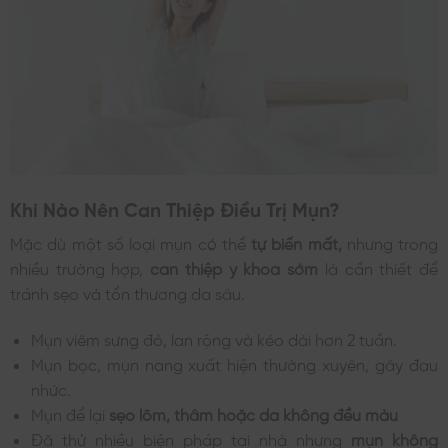
Khi Nào Nên Can Thiệp Điều Trị Mụn?
Mặc dù một số loại mụn có thể
tự biến mất,
nhưng trong
nhiều trường hợp,
can thiệp y khoa sớm
là cần thiết để
tránh sẹo và tổn thương da sâu.
Mụn viêm sưng đỏ, lan rộng và kéo dài hơn 2 tuần.
Mụn bọc, mụn nang xuất hiện thường xuyên, gây đau
nhức.
Mụn để lại
sẹo lõm, thâm hoặc da không đều màu
Đã thử nhiều biện pháp tại nhà nhưng
mụn không