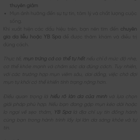
thuyên giảm
Mụn ảnh hưởng đến sự tự tin, tâm lý và chất lượng cuộc
sống.
Khi xuất hiện các dấu hiệu trên, bạn nên tìm đến
chuyên
gia da liễu hoặc YB Spa
để được thăm khám và điều trị
đúng cách.
Thực tế,
mụn trứng cá có thể tự hết
nếu chỉ ở mức độ nhẹ,
cơ thể khỏe mạnh và chăm sóc da đúng cách. Tuy nhiên,
với các trường hợp mụn viêm sâu, dai dẳng, việc chờ đợi
mụn tự khỏi có thể khiến tình trạng nặng hơn.
Điều quan trọng là
hiểu rõ làn da của mình
và lựa chọn
giải pháp phù hợp. Nếu bạn đang gặp mụn kéo dài hoặc
lo ngại về sẹo thâm,
YB Spa
là địa chỉ uy tín đồng hành
cùng bạn trong hành trình lấy lại làn da sáng khỏe và tự
tin.