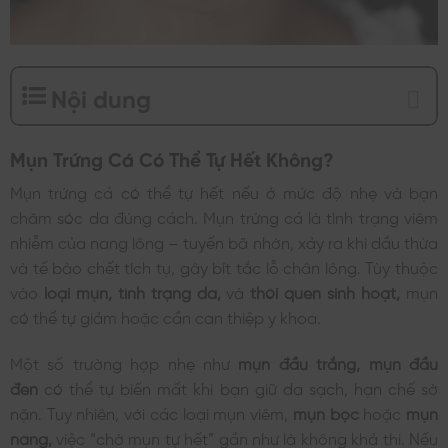
Nội dung
Mụn Trứng Cá Có Thể Tự Hết Không?
Mụn trứng cá có thể tự hết nếu ở mức độ nhẹ và bạn
chăm sóc da đúng cách. Mụn trứng cá là tình trạng viêm
nhiễm của nang lông – tuyến bã nhờn, xảy ra khi dầu thừa
và tế bào chết tích tụ, gây bít tắc lỗ chân lông. Tùy thuộc
vào
loại mụn,
tình trạng da,
và
thói quen sinh hoạt,
mụn
có thể tự giảm hoặc cần can thiệp y khoa.
Một số trường hợp nhẹ như
mụn đầu trắng, mụn đầu
đen
có thể tự biến mất khi bạn giữ da sạch, hạn chế sờ
nặn. Tuy nhiên, với các loại mụn viêm,
mụn bọc
hoặc
mụn
nang,
việc “chờ mụn tự hết” gần như là không khả thi. Nếu