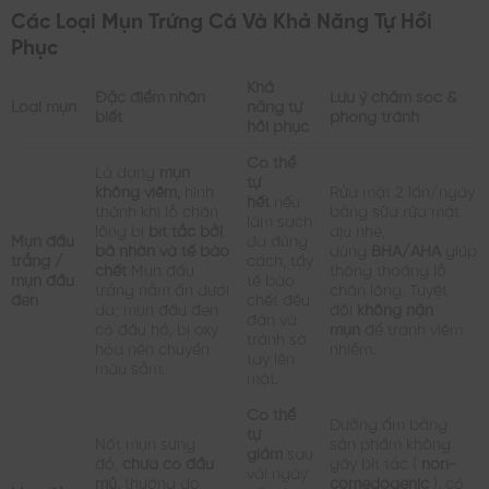
Các Loại Mụn Trứng Cá Và Khả Năng Tự Hồi
Phục
Khả
Đặc điểm nhận
Lưu ý chăm sóc &
Loại mụn
năng tự
biết
phòng tránh
hồi phục
Có thể
Là dạng
mụn
tự
không viêm,
hình
Rửa mặt 2 lần/ngày
hết
nếu
thành khi lỗ chân
bằng sữa rửa mặt
làm sạch
lông bị
bít tắc bởi
dịu nhẹ,
Mụn đầu
da đúng
bã nhờn và tế bào
dùng
BHA/AHA
giúp
trắng /
cách, tẩy
chết
Mụn đầu
thông thoáng lỗ
mụn đầu
tế bào
trắng nằm ẩn dưới
chân lông. Tuyệt
đen
chết đều
da; mụn đầu đen
đối
không nặn
đặn và
có đầu hở, bị oxy
mụn
để tránh viêm
tránh sờ
hóa nên chuyển
nhiễm.
tay lên
màu sẫm.
mặt.
Có thể
Dưỡng ẩm bằng
tự
Nốt mụn sưng
sản phẩm không
giảm
sau
đỏ,
chưa có đầu
gây bít tắc (
non-
vài ngày
mủ,
thường do
comedogenic
), có