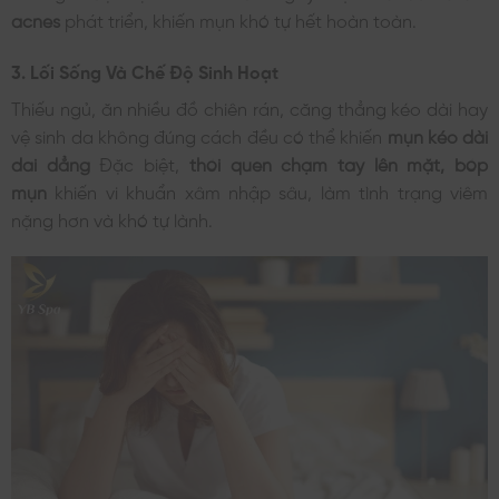
acnes
phát triển, khiến mụn khó tự hết hoàn toàn.
3. Lối Sống Và Chế Độ Sinh Hoạt
Thiếu ngủ, ăn nhiều đồ chiên rán, căng thẳng kéo dài hay
vệ sinh da không đúng cách đều có thể khiến
mụn kéo dài
dai dẳng
Đặc biệt,
thói quen chạm tay lên mặt, bóp
mụn
khiến vi khuẩn xâm nhập sâu, làm tình trạng viêm
nặng hơn và khó tự lành.