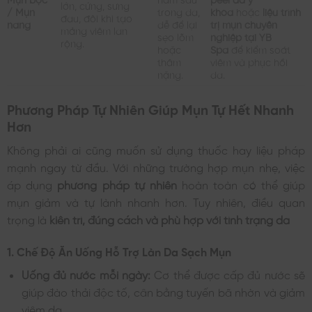
lớn, cứng, sưng
/ Mụn
trong da,
khoa
hoặc
liệu trình
đau, đôi khi tạo
nang
dễ để lại
trị mụn chuyên
mảng viêm lan
sẹo lõm
nghiệp tại YB
rộng.
hoặc
Spa
để kiểm soát
thâm
viêm và phục hồi
nặng.
da.
Phương Pháp Tự Nhiên Giúp Mụn Tự Hết Nhanh
Hơn
Không phải ai cũng muốn sử dụng thuốc hay liệu pháp
mạnh ngay từ đầu. Với những trường hợp mụn nhẹ, việc
áp dụng
phương pháp tự nhiên
hoàn toàn có thể giúp
mụn giảm và tự lành nhanh hơn. Tuy nhiên, điều quan
trọng là
kiên trì, đúng cách và phù hợp với tình trạng da
1. Chế Độ Ăn Uống Hỗ Trợ Làn Da Sạch Mụn
Uống đủ nước mỗi ngày:
Cơ thể được cấp đủ nước sẽ
giúp đào thải độc tố, cân bằng tuyến bã nhờn và giảm
viêm da.