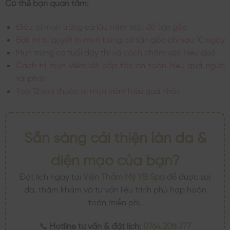
Có thể bạn quan tâm:
Điều trị mụn trứng cá lâu năm triệt để tận gốc
Bật mí bí quyết trị mụn trứng cá tận gốc chỉ sau 10 ngày
Mụn trứng cá tuổi dậy thì và cách chăm sóc hiệu quả
Cách trị mụn viêm đỏ cấp tốc an toàn hiệu quả ngừa
tái phát
Top 12 loại thuốc trị mụn viêm hiệu quả nhất
Sẵn sàng cải thiện làn da &
diện mạo của bạn?
Đặt lịch ngay tại
Viện Thẩm Mỹ YB Spa
để được soi
da, thăm khám và tư vấn liệu trình phù hợp hoàn
toàn miễn phí.
📞
Hotline tư vấn & đặt lịch:
0764.208.777