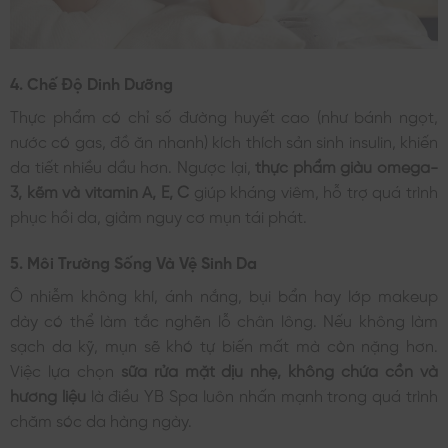
4. Chế Độ Dinh Dưỡng
Thực phẩm có chỉ số đường huyết cao (như bánh ngọt,
nước có gas, đồ ăn nhanh) kích thích sản sinh insulin, khiến
da tiết nhiều dầu hơn. Ngược lại,
thực phẩm giàu omega-
3, kẽm và vitamin A, E, C
giúp kháng viêm, hỗ trợ quá trình
phục hồi da, giảm nguy cơ mụn tái phát.
5. Môi Trường Sống Và Vệ Sinh Da
Ô nhiễm không khí, ánh nắng, bụi bẩn hay lớp makeup
dày có thể làm tắc nghẽn lỗ chân lông. Nếu không làm
sạch da kỹ, mụn sẽ khó tự biến mất mà còn nặng hơn.
Việc lựa chọn
sữa rửa mặt dịu nhẹ, không chứa cồn và
hương liệu
là điều YB Spa luôn nhấn mạnh trong quá trình
chăm sóc da hàng ngày.