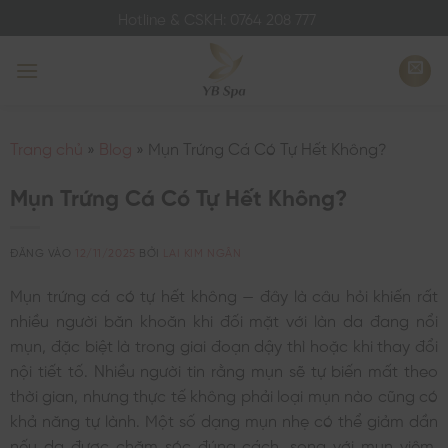
Bỏ
Hotline & CSKH: 0764 208 777
qua
nội
dung
Trang chủ
»
Blog
»
Mụn Trứng Cá Có Tự Hết Không?
Mụn Trứng Cá Có Tự Hết Không?
ĐĂNG VÀO
12/11/2025
BỞI
LAI KIM NGÂN
Mụn trứng cá có tự hết không — đây là câu hỏi khiến rất
nhiều người băn khoăn khi đối mặt với làn da đang nổi
mụn, đặc biệt là trong giai đoạn dậy thì hoặc khi thay đổi
nội tiết tố. Nhiều người tin rằng mụn sẽ tự biến mất theo
thời gian, nhưng thực tế không phải loại mụn nào cũng có
khả năng tự lành. Một số dạng mụn nhẹ có thể giảm dần
nếu da được chăm sóc đúng cách, song với mụn viêm,