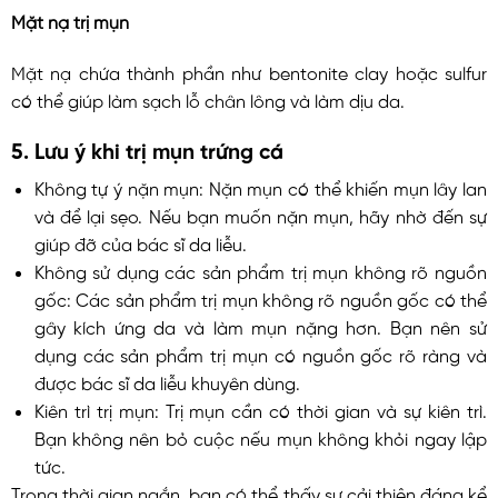
Mặt nạ trị mụn
Mặt nạ chứa
thành phần như bentonite clay hoặc sulfur
có thể giúp làm sạch lỗ chân lông và làm dịu da.
5. Lưu ý khi trị mụn trứng cá
Không tự ý nặn mụn: Nặn mụn có thể khiến mụn lây lan
và để lại sẹo. Nếu bạn muốn nặn mụn, hãy nhờ đến sự
giúp đỡ của bác sĩ da liễu.
Không sử dụng các sản phẩm trị mụn không rõ nguồn
gốc: Các sản phẩm trị mụn không rõ nguồn gốc có thể
gây kích ứng da và làm mụn nặng hơn. Bạn nên sử
dụng các sản phẩm trị mụn có nguồn gốc rõ ràng và
được bác sĩ da liễu khuyên dùng.
Kiên trì trị mụn: Trị mụn cần có thời gian và sự kiên trì.
Bạn không nên bỏ cuộc nếu mụn không khỏi ngay lập
tức.
Trong thời gian ngắn, bạn có thể thấy sự cải thiện đáng kể