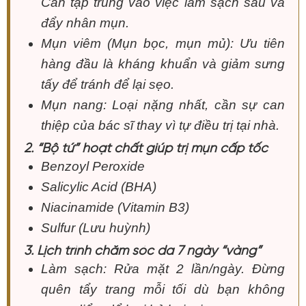
Cần tập trung vào việc làm sạch sâu và
đẩy nhân mụn.
Mụn viêm (Mụn bọc, mụn mủ): Ưu tiên
hàng đầu là kháng khuẩn và giảm sưng
tấy để tránh để lại sẹo.
Mụn nang: Loại nặng nhất, cần sự can
thiệp của bác sĩ thay vì tự điều trị tại nhà.
2. “Bộ tứ” hoạt chất giúp trị mụn cấp tốc
Benzoyl Peroxide
Salicylic Acid (BHA)
Niacinamide (Vitamin B3)
Sulfur (Lưu huỳnh)
3. Lịch trình chăm sóc da 7 ngày “vàng”
Làm sạch: Rửa mặt 2 lần/ngày. Đừng
quên tẩy trang mỗi tối dù bạn không