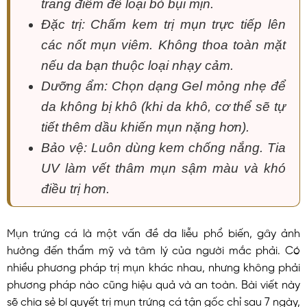
trang điểm để loại bỏ bụi mịn.
Đặc trị: Chấm kem trị mụn trực tiếp lên
các nốt mụn viêm. Không thoa toàn mặt
nếu da bạn thuộc loại nhạy cảm.
Dưỡng ẩm: Chọn dạng Gel mỏng nhẹ để
da không bị khô (khi da khô, cơ thể sẽ tự
tiết thêm dầu khiến mụn nặng hơn).
Bảo vệ: Luôn dùng kem chống nắng. Tia
UV làm vết thâm mụn sậm màu và khó
điều trị hơn.
Mụn trứng cá là một vấn đề da liễu phổ biến, gây ảnh
hưởng đến thẩm mỹ và tâm lý của người mắc phải. Có
nhiều phương pháp trị mụn khác nhau, nhưng không phải
phương pháp nào cũng hiệu quả và an toàn. Bài viết này
sẽ chia sẻ bí quyết trị mụn trứng cá tận gốc chỉ sau 7 ngày,