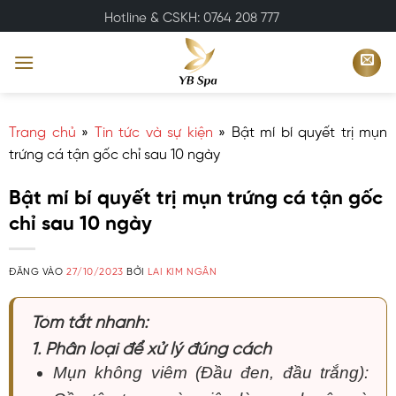
Bỏ
Hotline & CSKH: 0764 208 777
qua
nội
dung
Trang chủ
»
Tin tức và sự kiện
»
Bật mí bí quyết trị mụn
trứng cá tận gốc chỉ sau 10 ngày
Bật mí bí quyết trị mụn trứng cá tận gốc
chỉ sau 10 ngày
ĐĂNG VÀO
27/10/2023
BỞI
LAI KIM NGÂN
Tóm tắt nhanh:
1. Phân loại để xử lý đúng cách
Mụn không viêm (Đầu đen, đầu trắng):