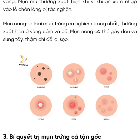
vàng. Mụn mủ thường xuất hiện khi vi khuẩn xâm nhập
vào lỗ chân lông bị tắc nghẽn.
Mụn nang:
là loại mụn trứng cá nghiêm trọng nhất, thường
xuất hiện ở vùng cằm và cổ. Mụn nang có thể gây đau và
sưng tấy, thậm chí để lại sẹo.
3.
Bí quyết trị mụn trứng cá tận gốc