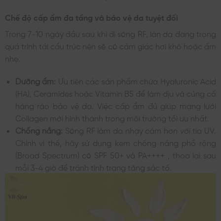
Chế độ cấp ẩm đa tầng và bảo vệ da tuyệt đối
Trong 7-10 ngày đầu sau khi đi sóng RF, làn da đang trong
quá trình tái cấu trúc nên sẽ có cảm giác hơi khô hoặc ấm
nhẹ.
Dưỡng ẩm:
Ưu tiên các sản phẩm chứa Hyaluronic Acid
(HA), Ceramides hoặc Vitamin B5 để làm dịu và củng cố
hàng rào bảo vệ da. Việc cấp ẩm đủ giúp mạng lưới
Collagen mới hình thành trong môi trường tối ưu nhất.
Chống nắng:
Sóng RF làm da nhạy cảm hơn với tia UV.
Chính vì thế, hãy sử dụng kem chống nắng phổ rộng
(Broad Spectrum) có SPF 50+ và PA++++ , thoa lại sau
mỗi 3-4 giờ để tránh tình trạng tăng sắc tố.