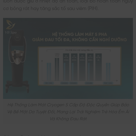
luôn được giữ ở nhiệt độ an toàn, loại bỏ hoàn toàn nguy
cơ bỏng rát hay tăng sắc tố sau viêm (PIH).
Hệ Thống Làm Mát Cryogen 5 Cấp Độ Độc Quyền Giúp Bảo
Vệ Bề Mặt Da Tuyệt Đối, Mang Lại Trải Nghiệm Trẻ Hóa Êm Ái
Và Không Đau Rát