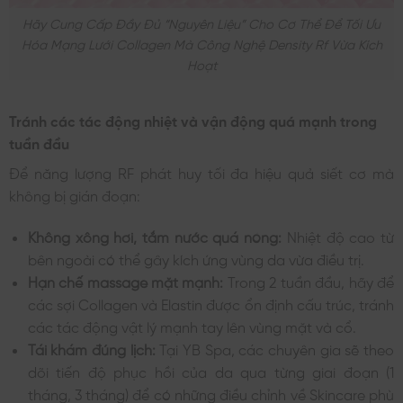
Hãy Cung Cấp Đầy Đủ “nguyên Liệu” Cho Cơ Thể Để Tối Ưu
Hóa Mạng Lưới Collagen Mà Công Nghệ Density Rf Vừa Kích
Hoạt
Tránh các tác động nhiệt và vận động quá mạnh trong
tuần đầu
Để năng lượng RF phát huy tối đa hiệu quả siết cơ mà
không bị gián đoạn:
Không xông hơi, tắm nước quá nóng:
Nhiệt độ cao từ
bên ngoài có thể gây kích ứng vùng da vừa điều trị.
Hạn chế massage mặt mạnh:
Trong 2 tuần đầu, hãy để
các sợi Collagen và Elastin được ổn định cấu trúc, tránh
các tác động vật lý mạnh tay lên vùng mặt và cổ.
Tái khám đúng lịch:
Tại YB Spa, các chuyên gia sẽ theo
dõi tiến độ phục hồi của da qua từng giai đoạn (1
tháng, 3 tháng) để có những điều chỉnh về Skincare phù