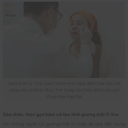
Density Rf Là “cứu Cánh” Hoàn Hảo Giúp Siết Chặt Các Mô
Lỏng Lẻo Và Khắc Phục Tình Trạng Da Chảy Nhão Do Lạm
Dụng Filler Kéo Dài
Xóa nhăn, thon gọn hàm và tạo hình gương mặt V-line
Với những người có gương mặt bị chảy xệ nhẹ đến trung