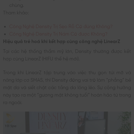
chùng.
Tham khảo:
Công Nghệ Density Trị Sẹo Rỗ Có đúng Không?
Công Nghệ Density Trị Nám Có được Không?
Hiệu quả trẻ hoá khi kết hợp cùng công nghệ LinearZ
Tại các hệ thống thẩm mỹ lớn, Density thường được kết
hợp cùng LinearZ (HIFU thế hệ mới).
Trong khi LinearZ tập trung vào việc thu gọn túi mỡ và
nâng lớp cơ SMAS, thì Density đóng vai trò làm “phẳng” bề
mặt da và siết chặt các tầng da lỏng lẻo. Sự cộng hưởng
này tạo ra một “gương mặt không tuổi” hoàn hảo từ trong
ra ngoài.