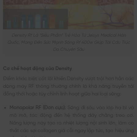
Density Rf Là “siêu Phẩm” Trẻ Hóa Từ Jeisys Medical Hàn
Quốc, Mang Đến Sức Mạnh Sóng Rf 400w Giúp Tái Cấu Trúc
Da Chuyên Sâu
Cơ chế hoạt động của Density
Điểm khác biệt cốt lõi khiến Density vượt trội hơn hẳn các
dòng máy RF thông thường chính là khả năng truyền tải
đồng thời hoặc tùy chỉnh linh hoạt giữa hai loại sóng:
Monopolar RF (Đơn cực):
Sóng đi sâu vào lớp hạ bì và
mô mỡ, tác động đến hệ thống dây chằng treo cơ.
Năng lượng này tạo ra nhiệt lượng nội sinh lớn, làm co
thắt các sợi collagen già cỗi ngay lập tức, tạo hiệu ứng