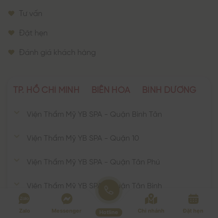
Tư vấn
Đặt hẹn
Đánh giá khách hàng
TP. HỒ CHÍ MINH
BIÊN HÒA
BÌNH DƯƠNG
Viện Thẩm Mỹ YB SPA - Quận Bình Tân
Viện Thẩm Mỹ YB SPA - Quận 10
Viện Thẩm Mỹ YB SPA - Quận Tân Phú
Viện Thẩm Mỹ YB SPA - Quận Tân Bình
Viện Thẩm Mỹ YB SPA - Quận Phú Nhuận
Zalo
Messenger
Chi nhánh
Đặt hẹn
Hotline