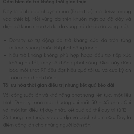
Cảm biến đo trở kháng thời gian thực
Đây là đỉnh cao chuyên môn (Expertise) mà Jeisys mang
vào thiết bị. Mỗi vùng da trên khuôn mặt có độ dày và
điện trở khác nhau (ví dụ: da vùng trán khác da vùng má).
Density sẽ tự động đo trở kháng của da trên từng
milimet vuông trước khi phát năng lượng.
Nếu trở kháng không phù hợp hoặc đầu tip tiếp xúc
không đủ tốt, máy sẽ không phát sóng. Điều này đảm
bảo mỗi shot RF đều đạt hiệu quả tối ưu và cực kỳ an
toàn cho khách hàng.
Tối ưu hóa thời gian điều trị nhưng kết quả kéo dài
Với công suất lớn và khả năng phát sóng liên tục, một liệu
trình Density toàn mặt thường chỉ mất 30 – 45 phút. Chỉ
với một lần điều trị duy nhất, kết quả có thể duy trì từ 12 –
24 tháng tùy thuộc vào cơ địa và cách chăm sóc. Đây là
điểm cộng lớn cho những người bận rộn.