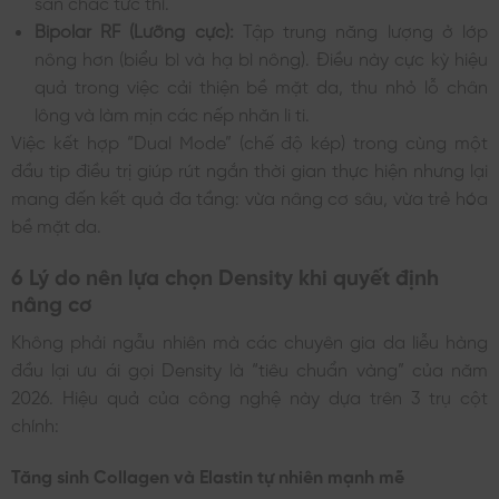
săn chắc tức thì.
Bipolar RF (Lưỡng cực):
Tập trung năng lượng ở lớp
nông hơn (biểu bì và hạ bì nông). Điều này cực kỳ hiệu
quả trong việc cải thiện bề mặt da, thu nhỏ lỗ chân
lông và làm mịn các nếp nhăn li ti.
Việc kết hợp “Dual Mode” (chế độ kép) trong cùng một
đầu tip điều trị giúp rút ngắn thời gian thực hiện nhưng lại
mang đến kết quả đa tầng: vừa nâng cơ sâu, vừa trẻ hóa
bề mặt da.
6 Lý do nên lựa chọn Density khi quyết định
nâng cơ
Không phải ngẫu nhiên mà các chuyên gia da liễu hàng
đầu lại ưu ái gọi Density là “tiêu chuẩn vàng” của năm
2026. Hiệu quả của công nghệ này dựa trên 3 trụ cột
chính:
Tăng sinh Collagen và Elastin tự nhiên mạnh mẽ