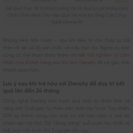
Kết Quả Thực Tế Từ Khách Hàng Tại Yb Spa Là Lời Khẳng Định
Chắc Chắn Nhất Cho Hiệu Quả Trẻ Hóa Đa Tầng Của Công
Nghệ Density Rf
Những hình ảnh trước – sau khi điều trị cho thấy sự cải
thiện rõ rệt về độ săn chắc và cấu trúc da. Ngoài ra, bạn
cũng có thể tham khảo thêm
chi tiết trải nghiệm và cảm
nhận của khách hàng sau khi làm Density
để có góc nhìn
khách quan hơn.
Lưu ý sau khi trẻ hóa với Density để duy trì kết
quả lên đến 24 tháng
Công nghệ Density kích hoạt quá trình tự chữa lành và
tăng sinh Collagen tự nhiên bên dưới lớp hạ bì. Tuy nhiên,
50% sự thành công của một ca trẻ hóa nằm ở chế độ
chăm sóc tại nhà. Để “đóng băng” tuổi xuân lâu nhất có
thể, bạn cần tuân thủ 3 nguyên tắc sau: