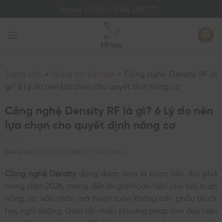
Bỏ
Hotline & CSKH: 0764 208 777
qua
nội
dung
Trang chủ
»
Nâng cơ trẻ hóa
»
Công nghệ Density RF là
gì? 6 Lý do nên lựa chọn cho quyết định nâng cơ
Công nghệ Density RF là gì? 6 Lý do nên
lựa chọn cho quyết định nâng cơ
ĐĂNG VÀO
26/02/2026
BỞI
LÊ THÁI HƯNG
Công nghệ Density
đang được xem là bước tiến đột phá
trong năm 2026, mang đến lời giải hoàn hảo cho bài toán
nâng cơ, xóa nhăn mà hoàn toàn không cần phẫu thuật
hay nghỉ dưỡng. Giữa rất nhiều phương pháp làm đẹp hiện
nay, điều gì khiến sóng RF thế hệ mới này trở nên khác biệt