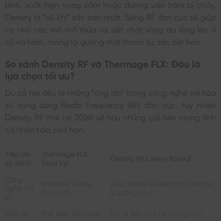
bình, xuất hiện nọng cằm hoặc đường viền hàm bị chảy,
Density là “vũ khí” sắc bén nhất. Sóng RF đơn cực sẽ giúp
co nhỏ các mô mỡ thừa và siết chặt vùng da lỏng lẻo ở
cổ và hàm, mang lại gương mặt thanh tú, sắc nét hơn.
So sánh Density RF và Thermage FLX: Đâu là
lựa chọn tối ưu?
Dù cả hai đều là những “ông lớn” trong công nghệ trẻ hóa
sử dụng sóng Radio Frequency (RF) đơn cực, tuy nhiên
Density RF (thế hệ 2026) sở hữu những cải tiến mang tính
cá nhân hóa cao hơn.
Tiêu chí
Thermage FLX
Density RF (Jeisys Korea)
so sánh
(Hoa Kỳ)
Công
Mono RF (Sóng
Dual Mode RF (Kết hợp Đơn cực
nghệ cốt
đơn cực)
& Lưỡng cực)
lõi
Mức độ
Khá đau, cảm giác
Êm ái hơn nhờ hệ thống làm