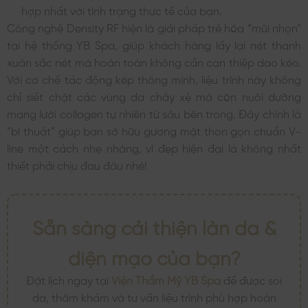
hợp nhất với tình trạng thực tế của bạn.
Công nghệ Density RF hiện là giải pháp trẻ hóa “mũi nhọn”
tại hệ thống YB Spa, giúp khách hàng lấy lại nét thanh
xuân sắc nét mà hoàn toàn không cần can thiệp dao kéo.
Với cơ chế tác động kép thông minh, liệu trình này không
chỉ siết chặt các vùng da chảy xệ mà còn nuôi dưỡng
mạng lưới collagen tự nhiên từ sâu bên trong. Đây chính là
“bí thuật” giúp bạn sở hữu gương mặt thon gọn chuẩn V-
line một cách nhẹ nhàng, vì đẹp hiện đại là không nhất
thiết phải chịu đau đâu nhé!
Sẵn sàng cải thiện làn da &
diện mạo của bạn?
Đặt lịch ngay tại
Viện Thẩm Mỹ YB Spa
để được soi
da, thăm khám và tư vấn liệu trình phù hợp hoàn