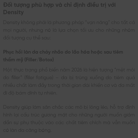
Đối tượng phù hợp và chỉ định điều trị với
Density
Density không phải là phương pháp “vạn năng” cho tất cả
mọi người, nhưng nó là lựa chọn tối ưu cho những nhóm
đối tượng cụ thể sau:
Phục hồi làn da chảy nhão do lão hóa hoặc sau tiêm
thẩm mỹ (Filler/Botox)
Một thực trạng phổ biến năm 2026 là hiện tượng “mệt mỏi
do filler” (filler fatigue) – da bị trùng xuống do tiêm quá
nhiều chất làm đầy trong thời gian dài khiến cơ và da mất
đi độ bám dính tự nhiên.
Density giúp làm săn chắc các mô bị lỏng lẻo, hỗ trợ định
hình lại cấu trúc gương mặt cho những người muốn giảm
dần sự phụ thuộc vào các chất tiêm chích mà vẫn muốn
có làn da căng bóng.