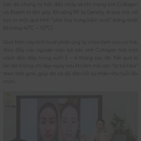
Làn da chúng ta bắt đầu chảy xệ khi mạng lưới Collagen
và Elastin bị đứt gãy. Khi sóng RF từ Density đi qua mô, nó
tạo ra một quá trình “phá hủy trong kiểm soát” bằng nhiệt
(khoảng 40°C – 55°C).
Quá trình này kích hoạt phản ứng tự chữa lành của cơ thể,
thúc đẩy các nguyên bào sợi sản sinh Collagen mới một
cách dồn dập trong suốt 3 – 6 tháng sau đó. Kết quả là
làn da không chỉ đẹp ngay sau khi làm mà còn “tự trẻ hóa”
theo thời gian, giúp da có độ đàn hồi tự nhiên như tuổi đôi
mươi.