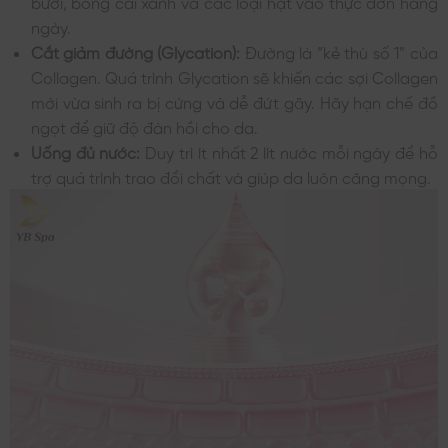
bưởi, bông cải xanh và các loại hạt vào thực đơn hàng
ngày.
Cắt giảm đường (Glycation):
Đường là “kẻ thù số 1” của
Collagen. Quá trình Glycation sẽ khiến các sợi Collagen
mới vừa sinh ra bị cứng và dễ đứt gãy. Hãy hạn chế đồ
ngọt để giữ độ đàn hồi cho da.
Uống đủ nước:
Duy trì ít nhất 2 lít nước mỗi ngày để hỗ
trợ quá trình trao đổi chất và giúp da luôn căng mọng.