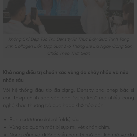
Không Chỉ Đẹp Tức Thì, Density Rf Thúc Đẩy Quá Trình Tăng
Sinh Collagen Dồn Dập Suốt 3-6 Tháng Để Da Ngày Càng Săn
Chắc Theo Thời Gian
Khả năng điều trị chuẩn xác vùng da chảy nhão và nếp
nhăn sâu
Với hệ thống đầu tip đa dạng, Density cho phép bác sĩ
can thiệp chính xác vào các “vùng khó” mà nhiều công
nghệ khác thường bỏ qua hoặc khó tiếp cận:
Rãnh cười (nasolabial folds) sâu.
Vùng da quanh mắt bị sụp mí, vết chân chim.
Nọng cằm và đường viền hàm bị mờ do tích mỡ và da