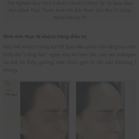
Trải Nghiệm Quy Trình 6 Bước Chuẩn Y Khoa Tại Yb Spa, Giúp
Bạn Đánh Thức Thanh Xuân Với Sức Mạnh Đột Phá Từ Công
Nghệ Density Rf
Hình ảnh thực tế khách hàng điều trị
Hầu hết khách hàng tại YB Spa đều phản hồi rằng họ cảm
thấy da “căng tức” ngay sau khi làm (do các sợi collagen
co lại) và thấy gương mặt thon gọn rõ rệt sau khoảng 1
tháng.