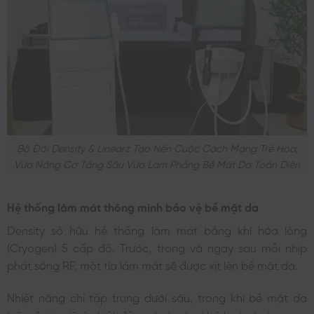
Bộ Đôi Density & Linearz Tạo Nên Cuộc Cách Mạng Trẻ Hóa,
Vừa Nâng Cơ Tầng Sâu Vừa Làm Phẳng Bề Mặt Da Toàn Diện
Hệ thống làm mát thông minh bảo vệ bề mặt da
Density sở hữu hệ thống làm mát bằng khí hóa lỏng
(Cryogen) 5 cấp độ. Trước, trong và ngay sau mỗi nhịp
phát sóng RF, một tia làm mát sẽ được xịt lên bề mặt da.
Nhiệt năng chỉ tập trung dưới sâu, trong khi bề mặt da