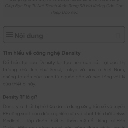
Giúp Bạn Duy Trì Nét Thanh Xuân Rạng Rỡ Mà Không Cần Can
Thiệp Dao Kéo
Nội dung
Tìm hiểu về công nghệ Density
Để hiểu tại sao Density lại tạo nên cơn sốt tại các thị
trường khó tính như Seoul, Tokyo và nay là Việt Nam,
chúng ta cần bóc tách từ nguồn gốc và nền tảng vật lý
của thiết bị này.
Density RF là gì?
Density là thiết bị trẻ hóa da sử dụng sóng tần số vô tuyến
RF công suất cao được nghiên cứu và phát triển bởi Jeisys
Medical – tập đoàn thiết bị thẩm mỹ nổi tiếng tại Hàn
Quốc. Hiện nay công nghệ này cũng được nhiều người