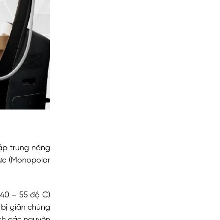
ập trung năng
cực (Monopolar
 40 – 55 độ C)
 bị giãn chùng
ích các nguyên