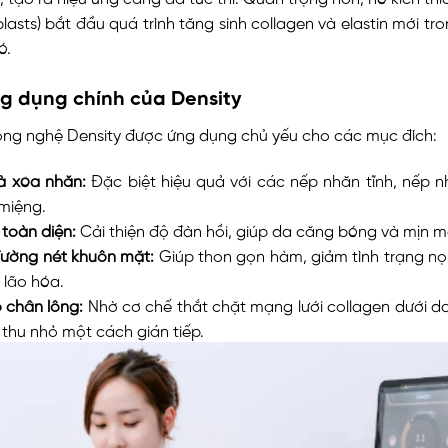
blasts) bắt đầu quá trình tăng sinh collagen và elastin mới t
ó.
g dụng chính của Density
ông nghệ Density được ứng dụng chủ yếu cho các mục đích:
à xóa nhăn:
Đặc biệt hiệu quả với các nếp nhăn tĩnh, nếp nh
miệng.
 toàn diện:
Cải thiện độ đàn hồi, giúp da căng bóng và mịn 
đường nét khuôn mặt:
Giúp thon gọn hàm, giảm tình trạng n
 lão hóa.
ỗ chân lông:
Nhờ cơ chế thắt chặt mạng lưới collagen dưới da
thu nhỏ một cách gián tiếp.