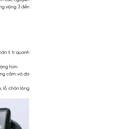
rong vòng 3 đến
ăn li ti quanh
màng hơn.
ọng cằm và da
, lỗ chân lông