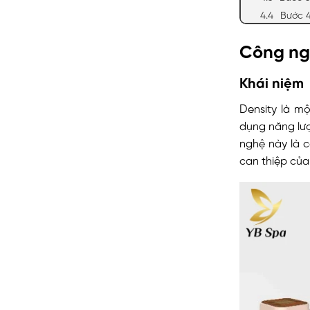
Bước 
Công ngh
Khái niệm
Density là m
dụng năng lượ
nghệ này là 
can thiệp của