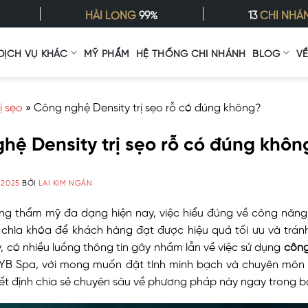
HÀI LÒNG
99%
13
CHI NHÁ
DỊCH VỤ KHÁC
MỸ PHẨM
HỆ THỐNG CHI NHÁNH
BLOG
V
rị sẹo
»
Công nghệ Density trị sẹo rỗ có đúng không?
hệ Density trị sẹo rỗ có đúng khôn
/2025
BỞI
LAI KIM NGÂN
ờng thẩm mỹ đa dạng hiện nay, việc hiểu đúng về công năng
chìa khóa để khách hàng đạt được hiệu quả tối ưu và tránh
, có nhiều luồng thông tin gây nhầm lẫn về việc sử dụng
công
YB Spa, với mong muốn đặt tính minh bạch và chuyên môn 
ết định chia sẻ chuyên sâu về phương pháp này ngay trong bài