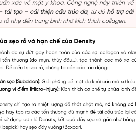
uẩn xác về mặt y khoa. Công nghệ này thiên về
– tái tạo – cải thiện cấu trúc da
, từ đó
hỗ trợ cải 
 rỗ nhẹ đến trung bình nhờ kích thích collagen.
ủa sẹo rỗ và hạn chế của Density
thành do sự đứt gãy hoàn toàn của các sợi collagen và elas
ồi tổn thương (do mụn, thủy đậu…), tạo thành các mô xơ 
ì. Để điều trị sẹo rỗ, chúng ta cần các tác động:
ân sẹo (Subcision):
Giải phóng bề mặt da khỏi các mô xơ kéo
ương vi điểm (Micro-injury):
Kích thích cơ chế tự chữa lành 
nsity chỉ tạo ra nhiệt lượng để thắt chặt mô, nó không có
o hay tạo ra các tổn thương đủ mạnh để tái cấu trúc lại c
ỉ sử dụng đơn lẻ Density, kết quả đầy sẹo sẽ gần như bằng
(Icepick) hay sẹo đáy vuông (Boxcar).