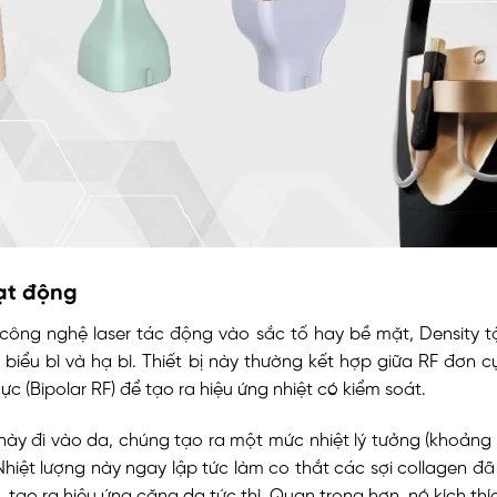
ạt động
 công nghệ laser tác động vào sắc tố hay bề mặt, Density t
 biểu bì và hạ bì. Thiết bị này thường kết hợp giữa RF đơn 
ực (Bipolar RF) để tạo ra hiệu ứng nhiệt có kiểm soát.
này đi vào da, chúng tạo ra một mức nhiệt lý tưởng (khoảng
. Nhiệt lượng này ngay lập tức làm co thắt các sợi collagen đã
n, tạo ra hiệu ứng căng da tức thì. Quan trọng hơn, nó kích th