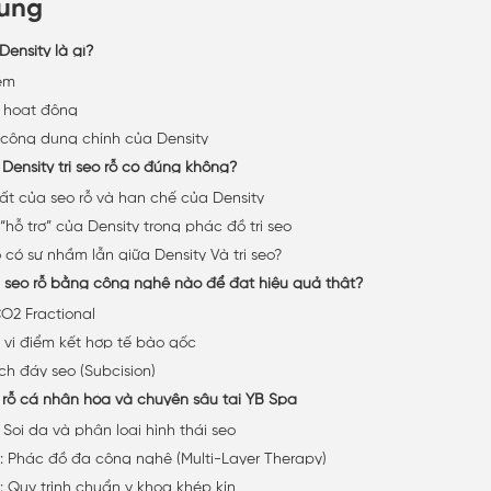
dung
ensity là gì?
ệm
 hoạt động
công dụng chính của Density
Density trị sẹo rỗ có đúng không?
ất của sẹo rỗ và hạn chế của Density
 “hỗ trợ” của Density trong phác đồ trị sẹo
 có sự nhầm lẫn giữa Density Và trị sẹo?
rị sẹo rỗ bằng công nghệ nào để đạt hiệu quả thật?
O2 Fractional
m vi điểm kết hợp tế bào gốc
ch đáy sẹo (Subcision)
o rỗ cá nhân hóa và chuyên sâu tại YB Spa
 Soi da và phân loại hình thái sẹo
: Phác đồ đa công nghệ (Multi-Layer Therapy)
: Quy trình chuẩn y khoa khép kín