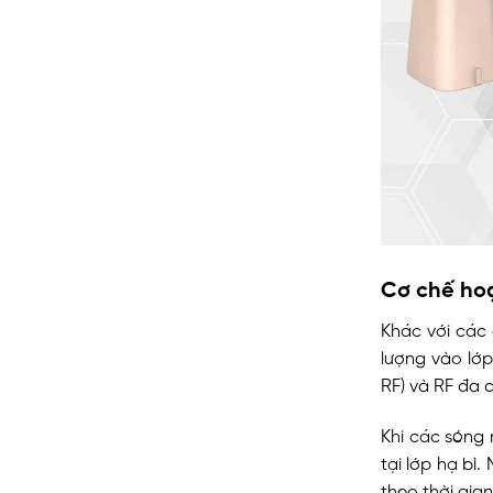
Cơ chế ho
Khác với các
lượng vào lớp
RF) và RF đa c
Khi các sóng 
tại lớp hạ bì
theo thời gia