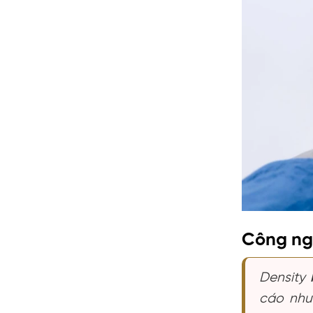
Công ngh
Density
cáo như 