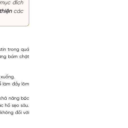
 mục đích
thiện
các
tin trong quá
cứng bám chặt
 xuống.
để làm đầy lõm
 khả năng bóc
ác hố sẹo sâu.
 không đối với