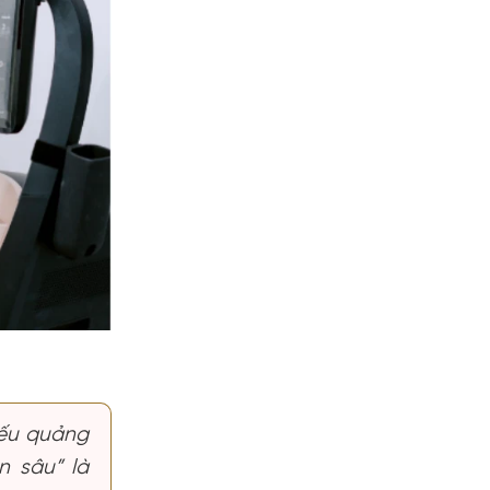
nếu quảng
n sâu” là