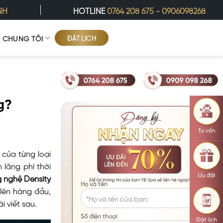
NH
HOTLINE
0764 208 675
-
0906098268
ĐẶT LỊCH
Ề CHÚNG TÔI
g?
 của từng loại
 lãng phí thời
 nghệ Density
Họ và tên
lên hàng đầu,
 viết sau.
Số điện thoại