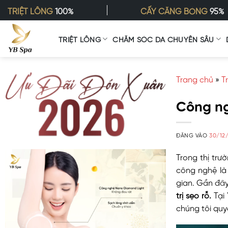
Bỏ
TRIỆT LÔNG
100%
CẤY CĂNG BÓNG
95%
qua
nội
TRIỆT LÔNG
CHĂM SÓC DA CHUYÊN SÂU
dung
Trang chủ
»
T
Công ng
ĐĂNG VÀO
30/12
Trong thị trư
công nghệ là 
gian. Gần đây
trị sẹo rỗ.
Tại 
chúng tôi quy