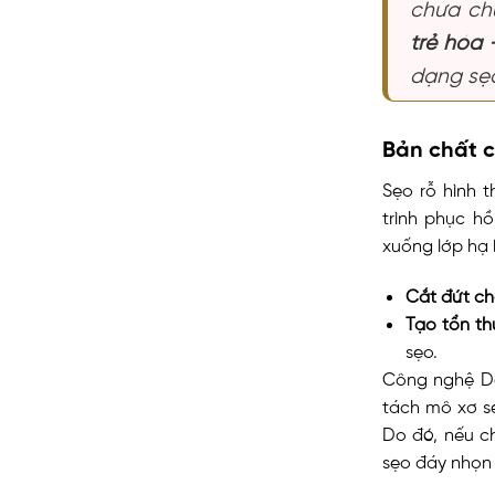
chưa ch
trẻ hóa 
dạng sẹo
Bản chất c
Sẹo rỗ hình 
trình phục h
xuống lớp hạ b
Cắt đứt ch
Tạo tổn th
sẹo.
Công nghệ De
tách mô xơ sẹ
Do đó, nếu ch
sẹo đáy nhọn 