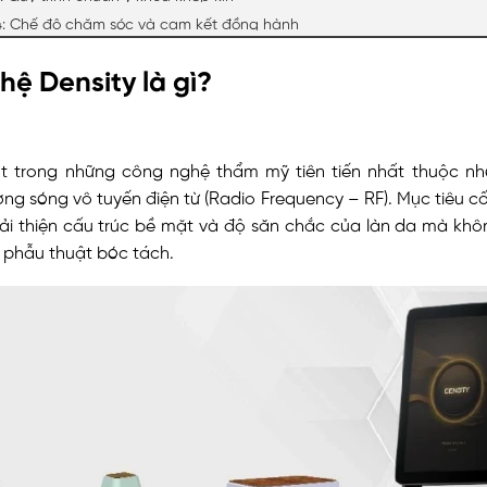
4: Chế độ chăm sóc và cam kết đồng hành
ệ Density là gì?
ột trong những công nghệ thẩm mỹ tiên tiến nhất thuộc nhó
ng sóng vô tuyến điện từ (Radio Frequency – RF). Mục tiêu cố
cải thiện cấu trúc bề mặt và độ săn chắc của làn da mà khô
 phẫu thuật bóc tách.