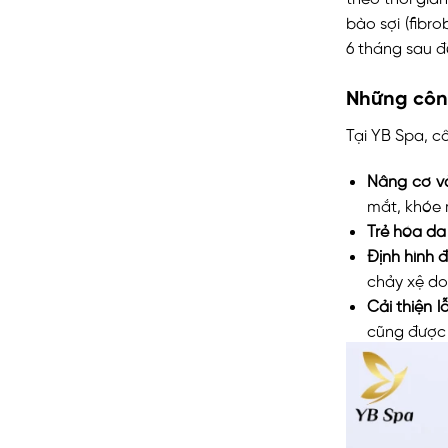
bào sợi (fibro
6 tháng sau đ
Những côn
Tại YB Spa, c
Nâng cơ v
mắt, khóe 
Trẻ hóa da
Định hình 
chảy xệ do
Cải thiện l
cũng được 