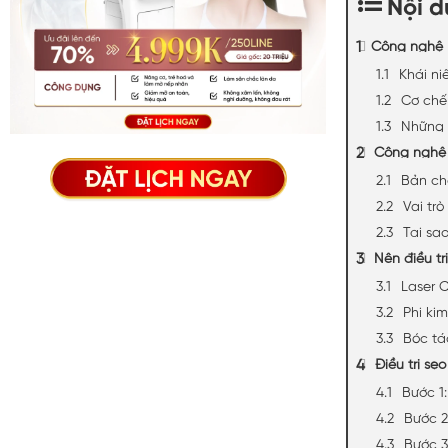
Nội 
Công nghệ D
Khái ni
Cơ chế
Những 
Công nghệ 
Bản ch
Vai trò
Tại sao
Nên điều t
Laser C
Phi ki
Bóc tá
Điều trị sẹ
Bước 1:
Bước 2
Bước 3