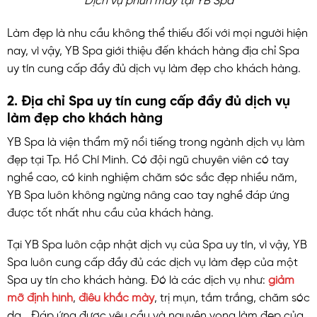
Làm đẹp là nhu cầu không thể thiếu đối với mọi người hiện
nay, vì vậy, YB Spa giới thiệu đến khách hàng địa chỉ Spa
uy tín cung cấp đầy đủ dịch vụ làm đẹp cho khách hàng.
2. Địa chỉ Spa uy tín cung cấp đầy đủ dịch vụ
làm đẹp cho khách hàng
YB Spa là viện thẩm mỹ nổi tiếng trong ngành dịch vụ làm
đẹp tại Tp. Hồ Chí Minh. Có đội ngũ chuyên viên có tay
nghề cao, có kinh nghiệm chăm sóc sắc đẹp nhiều năm,
YB Spa luôn không ngừng nâng cao tay nghề đáp ứng
được tốt nhất nhu cầu của khách hàng.
Tại YB Spa luôn cập nhật dịch vụ của Spa uy tín, vì vậy, YB
Spa luôn cung cấp đầy đủ các dịch vụ làm đẹp của một
Spa uy tín cho khách hàng. Đó là các dịch vụ như:
giảm
mỡ định hình
,
điêu khắc mày
, trị mụn, tắm trắng, chăm sóc
da… Đáp ứng được yêu cầu và nguyện vọng làm đẹp của