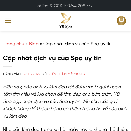
Bỏ
Hotline & CSKH: 0764 208 777
qua
nội
dung
Trang chủ
»
Blog
»
Cập nhật dịch vụ của Spa uy tín
Cập nhật dịch vụ của Spa uy tín
ĐĂNG VÀO
12/10/2022
BỞI
VIỆN THẨM MỸ YB SPA
Hiện nay, các dịch vụ làm đẹp rất được mọi người quan
tâm tìm hiểu và lựa chọn để làm đẹp cho bản thân. YB
Spa cập nhật dịch vụ của Spa uy tín đến cho các quý
khách hàng để khách hàng có thêm thông tin về các dịch
vụ làm đẹp.
Nhu cầu làm đẹp trong xã hội ngày nay là không thể thiếu.