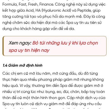
Formula, Fast, Fresh, Finance. Công nghệ này sử dụng việc
kết hợp giữa Acid, HA (Hyaluronic Acid) và Peptide, giúp
tăng cường tái tạo và phục hồi da mạnh mẽ. Đây là công
nghệ chăm sóc da hiện đại mà các Spa uy tín ưu tiên sử
dụng cho khách hàng gặp vấn đề về da.
Xem ngay:
Bỏ túi những lưu ý khi lựa chọn
spa uy tín hiện nay
1.4 Giảm mỡ định hình
Các chị em có mỡ lâu năm, mỡ cứng đầu, dù đã từng
thực hiện qua nhiều phương pháp giảm mỡ nhưng không
hiệu quả. Vì vậy, thường tìm đến Spa để được giảm mỡ ở
nhiều vị trí cùng lúc như: bụng, eo, đùi, chân, bắp tay toàn
thân để có một thân hình thon gọn. Cập nhật dịch vụ của
Spa uy tín luôn có dịch vụ giảm mỡ để đáp ứng nhu cầu