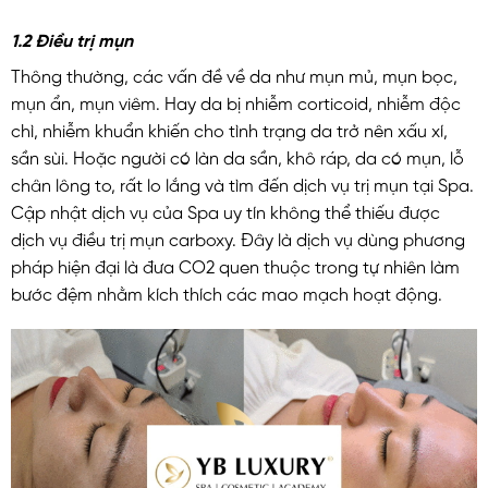
1.2 Điều trị mụn
Thông thường, các vấn đề về da như mụn mủ, mụn bọc,
mụn ẩn, mụn viêm. Hay da bị nhiễm corticoid, nhiễm độc
chì, nhiễm khuẩn khiến cho tình trạng da trở nên xấu xí,
sần sùi. Hoặc người có làn da sần, khô ráp, da có mụn, lỗ
chân lông to, rất lo lắng và tìm đến dịch vụ trị mụn tại Spa.
Cập nhật dịch vụ của Spa uy tín không thể thiếu được
dịch vụ điều trị mụn carboxy. Đây là dịch vụ dùng phương
pháp hiện đại là đưa CO2 quen thuộc trong tự nhiên làm
bước đệm nhằm kích thích các mao mạch hoạt động.