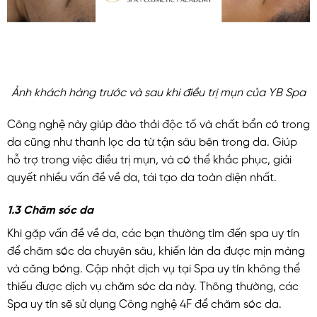
Ảnh khách hàng trước và sau khi điều trị mụn của YB Spa
Công nghệ này giúp đào thải độc tố và chất bẩn có trong
da cũng như thanh lọc da từ tận sâu bên trong da. Giúp
hỗ trợ trong việc điều trị mụn, và có thể khắc phục, giải
quyết nhiều vấn đề về da, tái tạo da toàn diện nhất.
1.3 Chăm sóc da
Khi gặp vấn đề về da, các bạn thường tìm đến spa uy tín
để chăm sóc da chuyên sâu, khiến làn da được mịn màng
và căng bóng. Cập nhật dịch vụ tại Spa uy tín không thể
thiếu được dịch vụ chăm sóc da này. Thông thường, các
Spa uy tín sẽ sử dụng Công nghệ 4F để chăm sóc da.