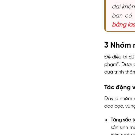
đại khôn
bạn có 
bằng las
3 Nhóm 
Để điều trị d
phạm”. Dưới 
quá trình th
Tác động v
Đây là nhóm 
dao cạo, vùng
Tăng sắc t
sản sinh m
hiện ngày