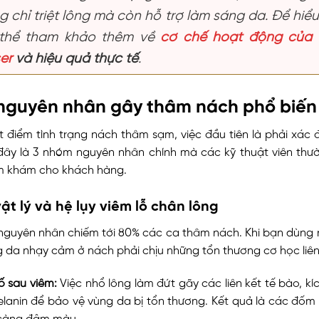
g chỉ triệt lông mà còn hỗ trợ làm sáng da. Để hiể
thể tham khảo thêm về
cơ chế hoạt động của t
er
và hiệu quả thực tế
.
nguyên nhân gây thâm nách phổ biến
ứt điểm tình trạng nách thâm sạm, việc đầu tiên là phải xác 
đây là 3 nhóm nguyên nhân chính mà các kỹ thuật viên thư
ăm khám cho khách hàng.
ật lý và hệ lụy viêm lỗ chân lông
nguyên nhân chiếm tới 80% các ca thâm nách. Khi bạn dùng 
 da nhạy cảm ở nách phải chịu những tổn thương cơ học liên
ố sau viêm:
Việc nhổ lông làm đứt gãy các liên kết tế bào, kí
elanin để bảo vệ vùng da bị tổn thương. Kết quả là các đốm
 càng đậm màu.