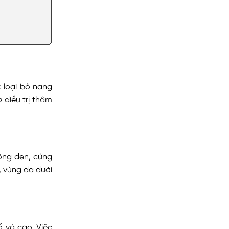
: loại bỏ nang
 điều trị thâm
ông đen, cứng
, vùng da dưới
 và cạo. Việc