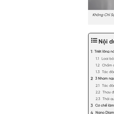
Không Chỉ S
Nội 
Triệt lông 
Loại bỏ
Chấm d
Tác độ
3 Nhóm ngu
Tác độn
Thay đổ
Thói q
Cơ chế làm 
Nano Diamo