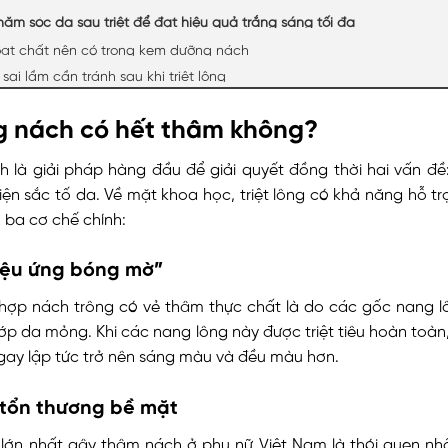
hăm sóc da sau triệt để đạt hiệu quả trắng sáng tối đa
ạt chất nên có trong kem dưỡng nách
sai lầm cần tránh sau khi triệt lông
ng nách có hết thâm không?
ch là giải pháp hàng đầu để giải quyết đồng thời hai vấn đề
hiện sắc tố da. Về mặt khoa học, triệt lông có khả năng hỗ trợ
 ba cơ chế chính:
iệu ứng bóng mờ”
 hợp nách trông có vẻ thâm thực chất là do các gốc nang l
ớp da mỏng. Khi các nang lông này được triệt tiêu hoàn toàn
gay lập tức trở nên sáng màu và đều màu hơn.
tổn thương bề mặt
lớn nhất gây thâm nách ở phụ nữ Việt Nam là thói quen nhổ