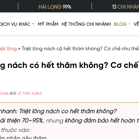
HÀI LÒNG
99%
13
CHI NHÁ
DỊCH VỤ KHÁC
MỸ PHẨM
HỆ THỐNG CHI NHÁNH
BLOG
V
riệt lông
»
Triệt lông nách có hết thâm không? Cơ chế như th
ông nách có hết thâm không? Cơ chế
/2026
BỞI
LÊ THÁI HƯNG
nhanh: Triệt lông nách có hết thâm không?
ải thiện 70–95%
, nhưng
không đảm bảo hết hoàn 
 thuộc vào:
n nhân gây thâm