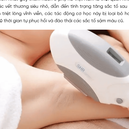
c vết thương siêu nhỏ, dẫn đến tình trạng tăng sắc tố sau v
 triệt lông vĩnh viễn, các tác động cơ học này bị loại bỏ 
ó thời gian tự phục hồi và đào thải các sắc tố sậm màu cũ.