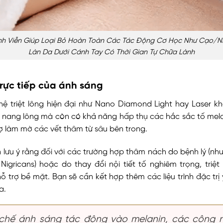
Vĩnh Viễn Giúp Loại Bỏ Hoàn Toàn Các Tác Động Cơ Học Như Cạo/n
Làn Da Dưới Cánh Tay Có Thời Gian Tự Chữa Lành
rực tiếp của ánh sáng
ệ triệt lông hiện đại như Nano Diamond Light hay Laser k
nang lông mà còn có khả năng hấp thụ các hắc sắc tố melan
trợ làm mờ các vết thâm từ sâu bên trong.
n lưu ý rằng đối với các trường hợp thâm nách do bệnh lý (nh
Nigricans) hoặc do thay đổi nội tiết tố nghiêm trọng, triệt
hỗ trợ bề mặt. Bạn sẽ cần kết hợp thêm các liệu trình đặc trị
a.
chế ánh sáng tác động vào melanin, các công 