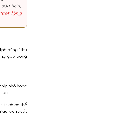
u sâu hơn,
riệt lông
định đúng “thủ
ờng gặp trong
nhíp nhổ hoặc
 tục.
ch thích cơ thể
 nâu, đen xuất