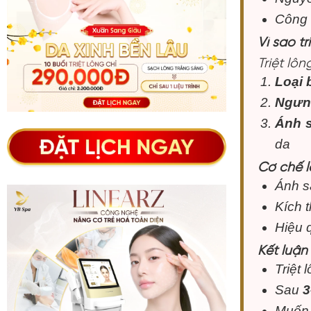
Công 
Vì sao t
Triệt lô
Loại 
Ngưn
Ánh 
da
Cơ chế l
Ánh s
Kích 
Hiệu 
Kết luận
Triệt 
Sau
3
Muốn 