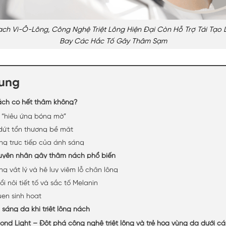
ạch Vi-Ô-Lông, Công Nghệ Triệt Lông Hiện Đại Còn Hỗ Trợ Tái Tạo 
Bay Các Hắc Tố Gây Thâm Sạm
dung
nách có hết thâm không?
 “hiệu ứng bóng mờ”
ứt tổn thương bề mặt
ng trực tiếp của ánh sáng
yên nhân gây thâm nách phổ biến
g vật lý và hệ lụy viêm lỗ chân lông
i nội tiết tố và sắc tố Melanin
uen sinh hoạt
sáng da khi triệt lông nách
nd Light – Đột phá công nghệ triệt lông và trẻ hóa vùng da dưới cá