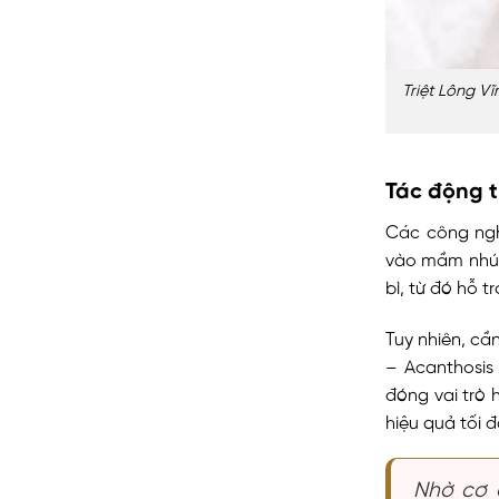
Triệt Lông 
Tác động t
Các công ngh
vào mầm nhú 
bì, từ đó hỗ 
Tuy nhiên, cầ
– Acanthosis 
đóng vai trò 
hiệu quả tối đ
Nhờ cơ 