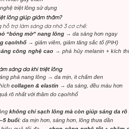
nghệ triệt lông sử dụng
riệt lông giúp giảm thâm?
ng hỗ trợ làm sáng da nhờ 3 cơ chế:
bỏ “bóng mờ” nang lông
→ da sáng hơn ngay
g cạo/nhổ
→ giảm viêm, giảm tăng sắc tố (PIH)
sáng công nghệ cao
→ phá hủy melanin + kích thíc
àm sáng da khi triệt lông
áng phá nang lông → da mịn, ít chấm đen
thích
collagen & elastin
→ da sáng, đều màu hơn
quả rõ nhất với thâm do cạo/nhổ
lông
không chỉ sạch lông mà còn giúp sáng da rõ 
–5 buổi
: da mịn hơn, sáng hơn, lông thưa dần
hiệu quả tối đa →
chọn công nghệ tốt + chăm 