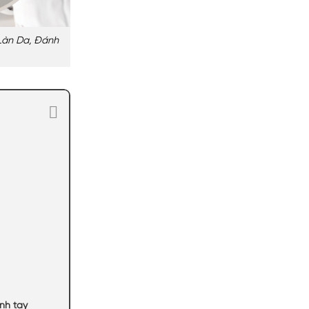
Làn Da, Đánh
nh tay