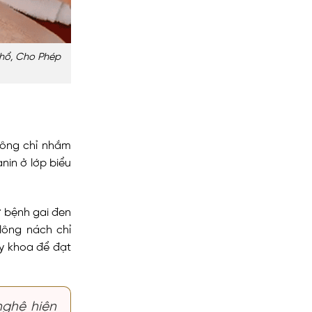
hổ, Cho Phép
hông chỉ nhắm
in ở lớp biểu
ư bệnh gai đen
 lông nách chỉ
 y khoa để đạt
nghệ hiện