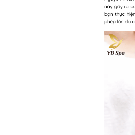
này gây ra cá
bạn thực hiện
phép làn da c