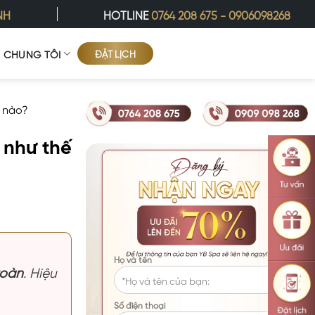
NH
HOTLINE
0764 208 675
-
0906098268
ĐẶT LỊCH
Ề CHÚNG TÔI
ế nào?
 như thế
Họ và tên
toàn
. Hiệu
Số điện thoại