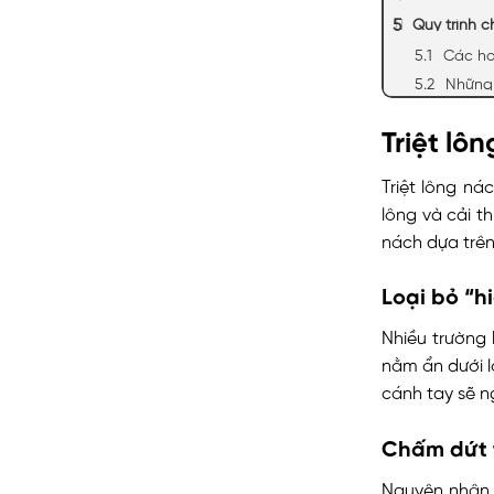
Quy trình c
Các ho
Những 
Triệt lô
Triệt lông ná
lông và cải t
nách dựa trên
Loại bỏ “h
Nhiều trường
nằm ẩn dưới l
cánh tay sẽ n
Chấm dứt 
Nguyên nhân 