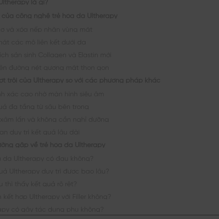
Ultherapy là gì?
của công nghệ trẻ hóa da Ultherapy
ơ và xóa nếp nhăn vùng mặt
hặt các mô liên kết dưới da
ích sản sinh Collagen và Elastin mới
iện đường nét gương mặt thon gọn
ợt trội của Ultherapy so với các phương pháp khác
nh xác cao nhờ màn hình siêu âm
uả đa tầng từ sâu bên trong
xâm lấn và không cần nghỉ dưỡng
an duy trì kết quả lâu dài
ường gặp về trẻ hóa da Ultherapy
a da Ultherapy có đau không?
uả Ultherapy duy trì được bao lâu?
 thì thấy kết quả rõ rệt?
 kết hợp Ultherapy với Filler không?
apy có gây tác dụng phụ không?