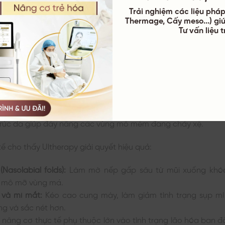
Trải nghiệm các liệu pháp 
ng của công nghệ trẻ hóa da Ulthera
Thermage, Cấy meso...) gi
Tư vấn liệu 
g lại tác động kép: vừa sửa chữa kết cấu chùng nhão ở tần
 hồi trên bề mặt da. Hiệu quả của phương pháp này được đo 
trúc vật lý của làn da, không phải cảm giác chủ quan.
à xóa nếp nhăn vùng mặt
 độ cao làm co rút các bó cơ đang bị giãn nở do lão hóa. L
 trúc da giúp đẩy nâng các vùng mô mềm đang chảy xệ.
tế cho thấy Ultherapy giải quyết hiệu quả:
Nasolabial folds):
Làm mờ nếp gấp sâu từ mũi xuống khó
 mô mỡ vùng má.
và mí mắt:
Kéo cao cung mày, làm giảm tình trạng sụp mí 
g và sắc nét hơn.
nâng cơ thực tế phụ thuộc lớn vào tình trạng lão hóa ban 