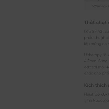
Ultherapy
Thắt chặt 
Lớp SMAS (Su
phẫu thuật c
lớp màng cơ 
Ultherapy là
4.5mm. Sóng s
các sợi mô liê
chắc cho phần
Kích thích
Nhiệt độ 60-
trình Neocolla