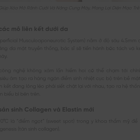
 Giúp Xóa Mờ Rãnh Cười Và Nâng Cung Mày, Mang Lại Diện Mạo Trẻ 
các mô liên kết dưới da
perficial Musculoaponeurotic System) nằm ở độ sâu 4.5mm d
ăng da mặt truyền thống, bác sĩ sẽ tiến hành bóc tách và k
này.
 công nghệ không xâm lấn hiếm hoi có thể chạm tới chí
iêu âm tạo ra hàng ngàn điểm sinh nhiệt cục bộ trên bề mặ
n kết đang lỏng lẻo phải siết chặt lại với nhau, tạo ra hệ th
 biểu bì bên trên.
 sản sinh Collagen và Elastin mới
70°C là “điểm ngọt” (sweet spot) trong y khoa thẩm mỹ để 
genesis (tân sinh collagen).