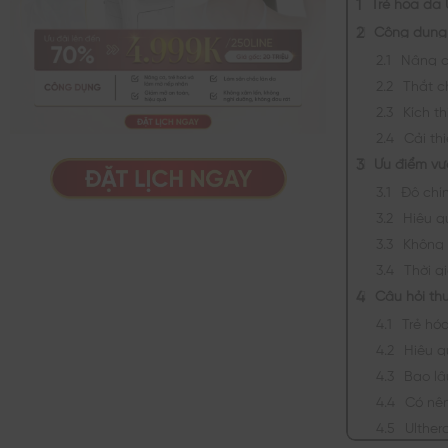
Trẻ hóa da 
Công dụng 
Nâng c
Thắt c
Kích th
Cải th
Ưu điểm vư
Độ chí
Hiệu q
Không 
Thời gi
Câu hỏi th
Trẻ hó
Hiệu q
Bao lâu
Có nên
Ulther