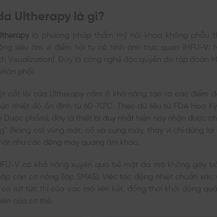
da Ultherapy là gì?
ltherapy
là phương pháp thẩm mỹ nội khoa không phẫu th
óng siêu âm vi điểm hội tụ có hình ảnh trực quan (MFU-V: 
th Visualization). Đây là công nghệ độc quyền do tập đoàn M
 phân phối.
ệt cốt lõi của Ultherapy nằm ở khả năng tạo ra các điểm đ
ức nhiệt độ ổn định từ 60-70°C. Theo dữ liệu từ FDA Hoa K
 Dược phẩm), đây là thiết bị duy nhất hiện nay nhận được c
ting” (Nâng cơ) vùng mặt, cổ và cung mày, thay vì chỉ dừng lạ
mặt như các dòng máy quang âm khác.
FU-V có khả năng xuyên qua bề mặt da mà không gây bỏn
 lớp cân cơ nông (lớp SMAS). Việc tác động nhiệt chuẩn xác
 co rút tức thì của các mô liên kết, đồng thời khởi động quá 
hiên của cơ thể.