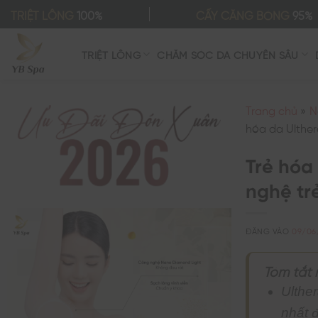
Bỏ
TRIỆT LÔNG
100%
CẤY CĂNG BÓNG
95%
qua
nội
TRIỆT LÔNG
CHĂM SÓC DA CHUYÊN SÂU
dung
Trang chủ
»
N
hóa da Ulthe
Trẻ hóa
nghệ tr
ĐĂNG VÀO
09/06
Tóm tắt 
Ulthe
nhất 