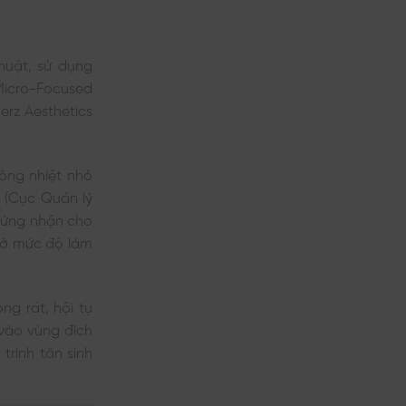
uật, sử dụng
Micro-Focused
erz Aesthetics
ông nhiệt nhỏ
ỳ (Cục Quản lý
hứng nhận cho
i ở mức độ làm
g rát, hội tụ
 vào vùng đích
trình tân sinh