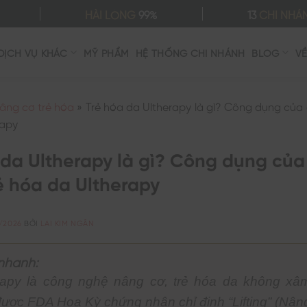
HÀI LÒNG
99%
13
CHI NHÁ
DỊCH VỤ KHÁC
MỸ PHẨM
HỆ THỐNG CHI NHÁNH
BLOG
V
âng cơ trẻ hóa
»
Trẻ hóa da Ultherapy là gì? Công dụng của
rapy
 da Ultherapy là gì? Công dụng củ
ẻ hóa da Ultherapy
/2026
BỞI
LAI KIM NGÂN
nhanh:
rapy là công nghệ nâng cơ, trẻ hóa da không xâ
được FDA Hoa Kỳ chứng nhận chỉ định “Lifting” (Nâng