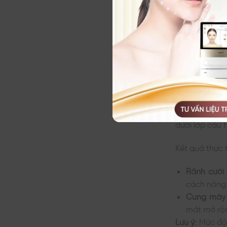
Công dụ
Ultherapy man
thiện độ đàn
thay đổi cấu 
Nâng cơ v
Cơ chế nhiệt
dưới lớp cấu
Kết quả thực 
Rãnh cười (
cách nâng
Cung mày 
mắt mở rộn
Lưu ý:
Mức độ 