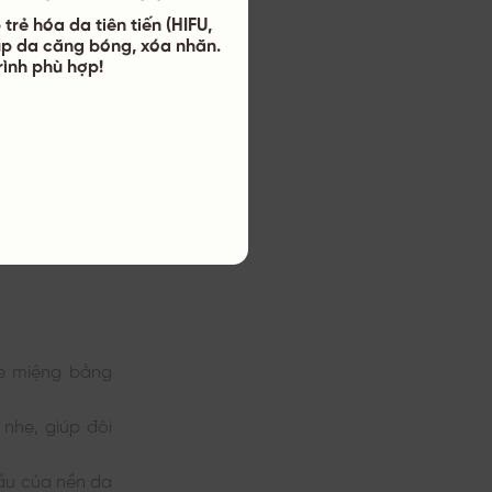
trẻ hóa da tiên tiến (HIFU,
py
úp da căng bóng, xóa nhăn.
trình phù hợp!
g sâu, vừa cải
lường bằng sự
ực kéo từ bên
e miệng bằng
nhẹ, giúp đôi
đầu của nền da