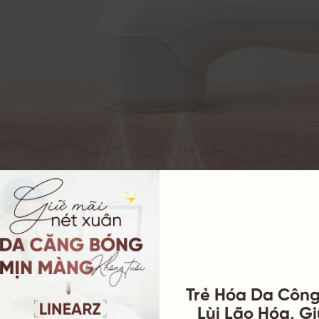
Trẻ Hóa Da Côn
u-V Độc Quyền Tác Động Sâu Đến Lớp Smas Giúp Nâng Cơ Tầng 
Lùi Lão Hóa, G