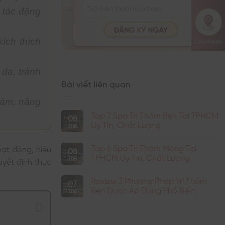
 tác động
kích thích
 da, tránh
Bài viết liên quan
 hàm, nâng
Top 7 Spa Trị Thâm Bẹn Tại TPHCM
08
Uy Tín, Chất Lượng
Th8
Không
có
Top 6 Spa Trị Thâm Mông Tại
oạt động, hiệu
bình
08
luận
TPHCM Uy Tín, Chất Lượng
Th8
uyết định thực
ở
Top
Không
7
có
Review 3 Phương Pháp Trị Thâm
Spa
bình
07
Trị
luận
Bẹn Được Áp Dụng Phổ Biến
Th8
Thâm
ở
Bẹn
Top
Không
Tại
6
có
TPHCM
Spa
bình
Uy
Trị
luận