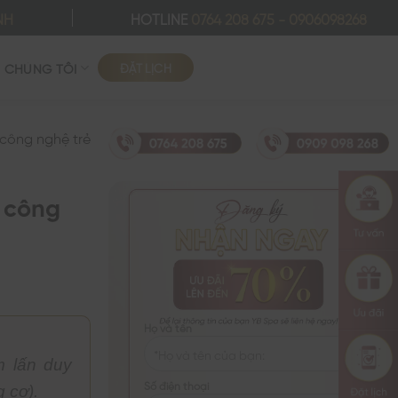
NH
HOTLINE
0764 208 675
-
0906098268
ĐẶT LỊCH
Ề CHÚNG TÔI
 công nghệ trẻ
a công
Họ và tên
m lấn duy
Số điện thoại
 cơ).