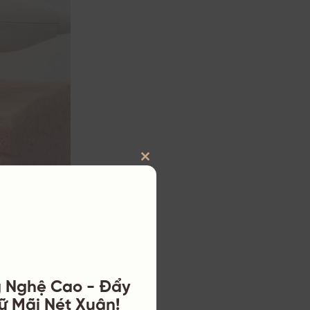
CLOSE
THIS
MODULE
g Nghệ Cao - Đẩy
Sâu Hiệu Quả.
iữ Mãi Nét Xuân!