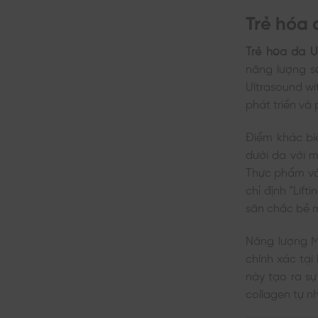
Trẻ hóa 
Trẻ hóa da U
năng lượng s
Ultrasound wi
phát triển và
Điểm khác bi
dưới da với m
Thực phẩm và
chỉ định “Lif
săn chắc bề 
Năng lượng M
chính xác tại
này tạo ra sự
collagen tự n