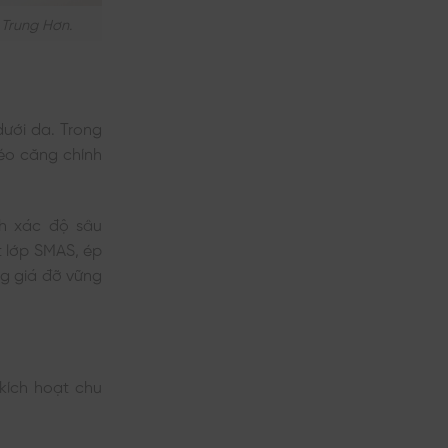
Trung Hơn.
ưới da. Trong
éo căng chính
nh xác độ sâu
t lớp SMAS, ép
ống giá đỡ vững
kích hoạt chu