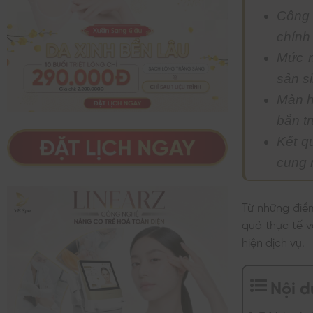
Công 
chính
Mức n
sản si
Màn h
bắn t
Kết q
cung 
Từ những điểm
quả thực tế v
hiện dịch vụ.
Nội 