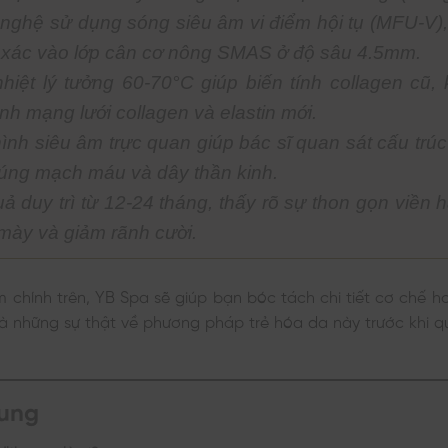
nghệ sử dụng sóng siêu âm vi điểm hội tụ (MFU-V),
 xác vào lớp cân cơ nông SMAS ở độ sâu 4.5mm.
hiệt lý tưởng 60-70°C giúp biến tính collagen cũ, 
nh mạng lưới collagen và elastin mới.
ình siêu âm trực quan giúp bác sĩ quan sát cấu trúc
rúng mạch máu và dây thần kinh.
uả duy trì từ 12-24 tháng, thấy rõ sự thon gọn viền
mày và giảm rãnh cười.
 chính trên, YB Spa sẽ giúp bạn bóc tách chi tiết cơ chế h
à những sự thật về phương pháp trẻ hóa da này trước khi q
dung