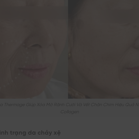
a Thermage Giúp Xóa Mờ Rãnh Cười Và Vết Chân Chim Hiệu Quả N
Collagen
tình trạng da chảy xệ