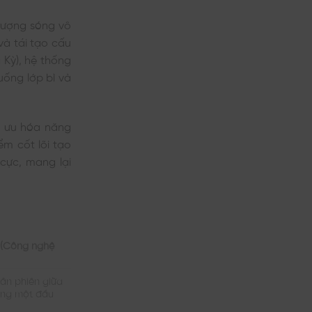
lượng sóng vô
và tái tạo cấu
 Kỳ), hệ thống
uống lớp bì và
i ưu hóa năng
iểm cốt lõi tạo
cực, mang lại
F (Công nghệ
uân phiên giữa
ùng một đầu