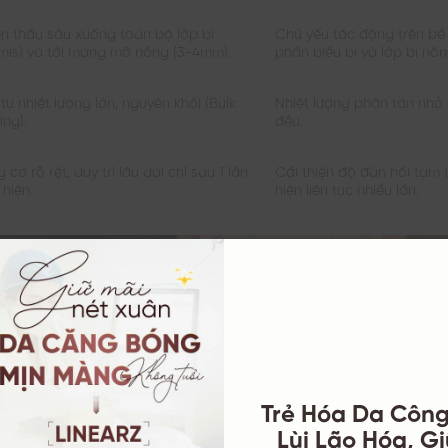
n thấu sâu xuống toàn bộ lớp bì
Chủ yếu tác động trên bề
mis) và tới màng mỡ nông (3-4mm).
phần biểu bì và lớp bì nô
 tụ nhiệt lượng lớn, nguyên khối (Bulk
Nhiệt lượng phân tán nhỏ
ing).
đều.
 cơ rõ rệt, duy trì lâu dài chỉ sau 1 lần
Cải thiện độ đàn hồi tạm t
 hiện.
hiện liên tục nhiều lần.
Trẻ Hóa Da Côn
Lùi Lão Hóa, G