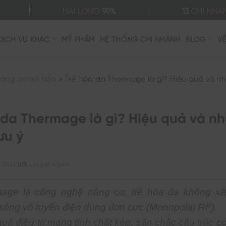
HÀI LÒNG
99%
13
CHI NHÁ
DỊCH VỤ KHÁC
MỸ PHẨM
HỆ THỐNG CHI NHÁNH
BLOG
V
âng cơ trẻ hóa
»
Trẻ hóa da Thermage là gì? Hiệu quả và nh
 da Thermage là gì? Hiệu quả và nh
ưu ý
/2026
BỞI
LAI KIM NGÂN
age là công nghệ nâng cơ, trẻ hóa da không x
sóng vô tuyến điện dung đơn cực (Monopolar RF).
uả điều trị mang tính chất kép: săn chắc cấu trúc c