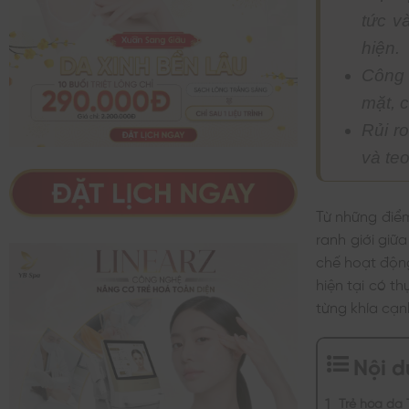
tức v
hiện.
Công 
mặt, 
Rủi r
và teo
Từ những điểm
ranh giới giữa
chế hoạt động
hiện tại có t
từng khía cạn
Nội 
Trẻ hóa da 