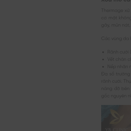
Thermage xử l
cơ mặt không
gãy, mủn nát,
Các vùng da k
Rãnh cười (
Vết chân c
Nếp nhăn n
Đa số trường
rãnh cười. Th
nâng đỡ bên d
gốc nguyên n