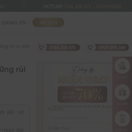
NH
HOTLINE
0764 208 675
-
0906098268
ĐẶT LỊCH
Ề CHÚNG TÔI
ững rủi ro cần
ững rủi
Họ và tên
âm lấn sử
Số điện thoại
ơ ngay lập