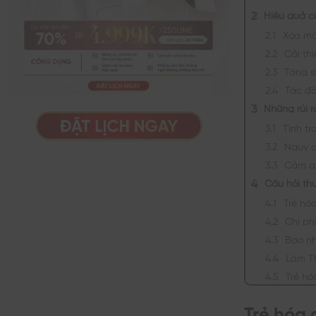
Hiệu quả c
Xóa mờ
Cải th
Tăng s
Tác độ
Những rủi 
Tình t
Nguy c
Cảm gi
Câu hỏi th
Trẻ hó
Chi ph
Bao nh
Làm Th
Trẻ h
Trẻ hóa 