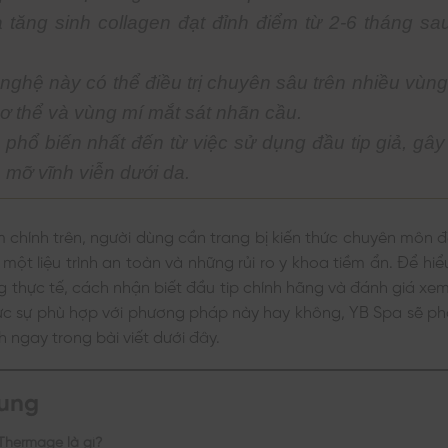
à tăng sinh collagen đạt đỉnh điểm từ 2-6 tháng sa
nghệ này có thể điều trị chuyên sâu trên nhiều vùn
cơ thể và vùng mí mắt sát nhãn cầu.
o phổ biến nhất đến từ việc sử dụng đầu tip giả, gâ
 mỡ vĩnh viễn dưới da.
 chính trên, người dùng cần trang bị kiến thức chuyên môn đ
 một liệu trình an toàn và những rủi ro y khoa tiềm ẩn. Để hi
 thực tế, cách nhận biết đầu tip chính hãng và đánh giá xem
hực sự phù hợp với phương pháp này hay không, YB Spa sẽ phân
h ngay trong bài viết dưới đây.
dung
Thermage là gì?