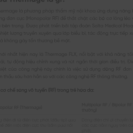
hermage là phương pháp thẩm mỹ nội khoa ứng dụng năng 
ng đơn cực (Monopolar RF) để thắt chặt các bó cơ lỏng lẻo 
u bên trong. Được phát triển bởi tập đoàn Solta Medical (Hoa
hiệt lượng truyền xuyên qua lớp biểu bì, tác động trực tiếp x
à không gây tổn thương bề mặt.
ới nhất hiện nay là Thermage FLX, nổi bật với khả năng tố
ải, tự động hiệu chỉnh xung và rút ngắn thời gian điều trị. Đ
biệt của công nghệ này chính là việc sử dụng dòng RF đơn 
n thấu sâu hơn hẳn so với các công nghệ RF thông thường.
cơ chế sóng vô tuyến (RF) trong trẻ hóa da:
Multipolar RF / Bipolar R
opolar RF (Thermage)
thường)
 điện đi từ điện cực phát (đầu tip) qua
Dòng điện chỉ di chuyển l
hể đến một điện cực thu (tấm pad nối
các cực nằm ngay trên c
.
phát.