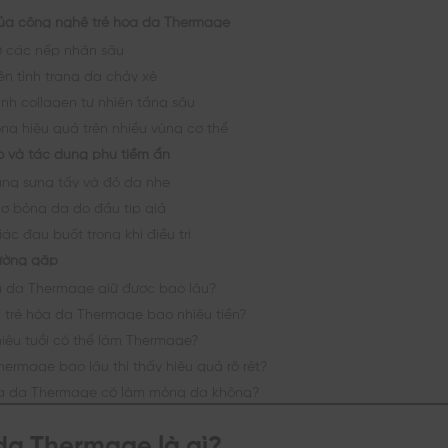
ủa công nghệ trẻ hóa da Thermage
 các nếp nhăn sâu
iện tình trạng da chảy xệ
inh collagen tự nhiên tầng sâu
ng hiệu quả trên nhiều vùng cơ thể
ro và tác dụng phụ tiềm ẩn
rạng sưng tấy và đỏ da nhẹ
ơ bỏng da do đầu tip giả
ác đau buốt trong khi điều trị
ường gặp
a da Thermage giữ được bao lâu?
í trẻ hóa da Thermage bao nhiêu tiền?
iêu tuổi có thể làm Thermage?
ermage bao lâu thì thấy hiệu quả rõ rệt?
óa da Thermage có làm mỏng da không?
da Thermage là gì?