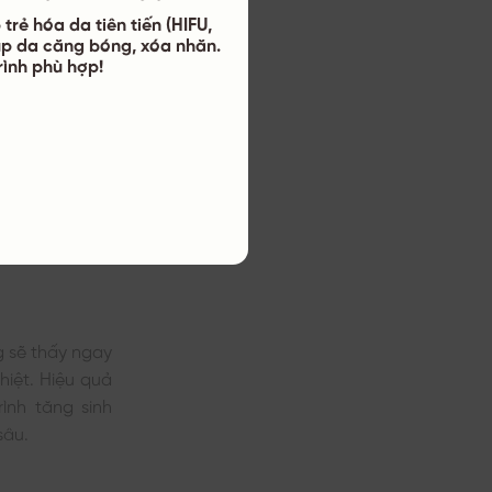
trẻ hóa da tiên tiến (HIFU,
úp da căng bóng, xóa nhăn.
trình phù hợp!
a Toàn Diện.
g sẽ thấy ngay
hiệt. Hiệu quả
ình tăng sinh
sâu.