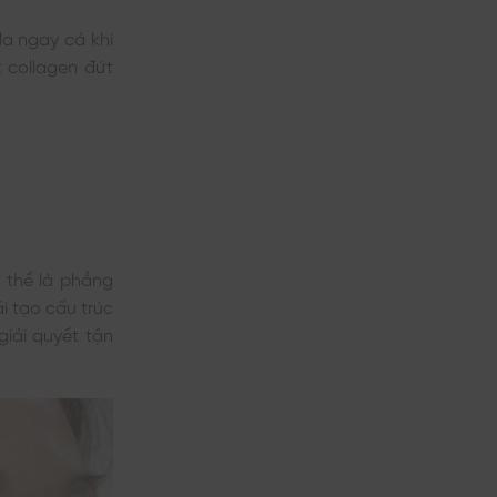
da ngay cả khi
 collagen đứt
 thể là phẳng
i tạo cấu trúc
giải quyết tận