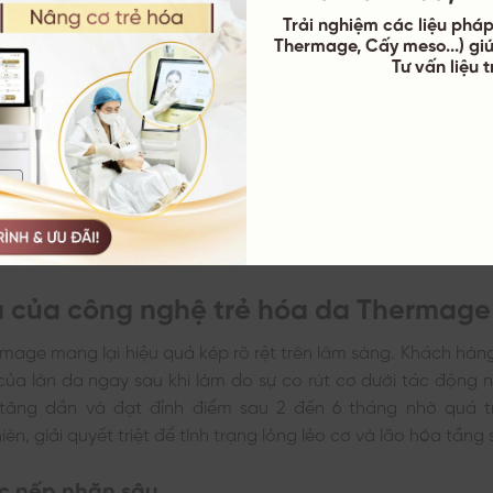
Trải nghiệm các liệu pháp 
Thermage, Cấy meso...) gi
Tư vấn liệu 
x Dùng Sóng Rf Đơn Cực Tác Động Sâu Vào Lớp Bì, Giúp Trẻ Hóa D
ả của công nghệ trẻ hóa da Thermage
ermage mang lại hiệu quả kép rõ rệt trên lâm sàng. Khách hàn
ủa làn da ngay sau khi làm do sự co rút cơ dưới tác động n
 tăng dần và đạt đỉnh điểm sau 2 đến 6 tháng nhờ quá tr
iên, giải quyết triệt để tình trạng lỏng lẻo cơ và lão hóa tầng 
c nếp nhăn sâu