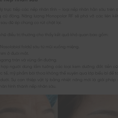
ý trực tiếp các nếp nhăn tĩnh – loại nếp nhăn hằn sâu trên 
 cử động. Năng lượng Monopolar RF sẽ phá vỡ các liên kết
 sau đó ép chúng co rút chặt lại.
hó điều trị thường cho thấy kết quả khả quan bao gồm:
Nasolabial folds) sâu từ mũi xuống miệng.
him ở đuôi mắt.
gang trán và vùng ấn đường.
 hợp người dùng lầm tưởng các loại kem dưỡng đắt tiền có
ực tế, mỹ phẩm bôi thoa không thể xuyên qua lớp biểu bì để tá
ưới. Sự can thiệp vật lý bằng nhiệt năng mới là giải pháp 
hân hình thành nếp nhăn sâu.