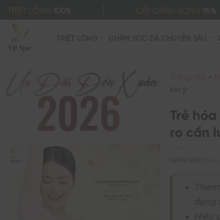
Bỏ
TRIỆT LÔNG
100%
CẤY CĂNG BÓNG
95%
qua
nội
TRIỆT LÔNG
CHĂM SÓC DA CHUYÊN SÂU
dung
Trang chủ
»
N
lưu ý
Trẻ hóa
ro cần l
ĐĂNG VÀO
08/06
Therm
dụng 
Hiệu q