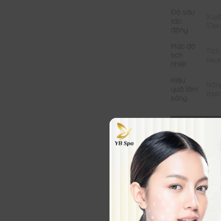
Độ sâu
Xuyê
tác
(Der
động
Mức độ
Tích
tích
heat
nhiệt
Hiệu
Nâng
quả lâm
thực
sàng