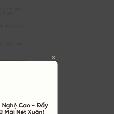
 mặt, đi nông ở
ng (1-2mm).
 lẻ, không đồng
hời, cần thực
CLOSE
THIS
MODULE
g Nghệ Cao - Đẩy
iữ Mãi Nét Xuân!