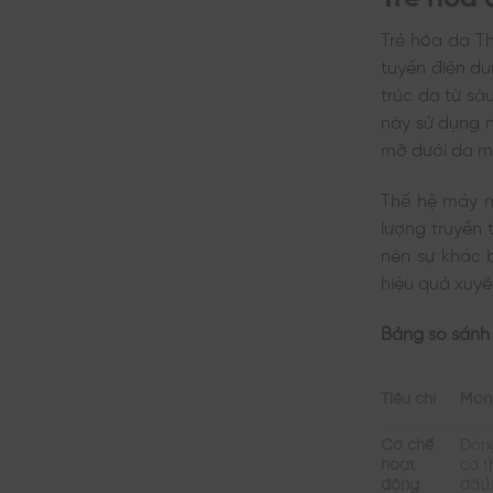
Trẻ hóa da T
tuyến điện du
trúc da từ sâ
này sử dụng n
mỡ dưới da m
Thế hệ máy m
lượng truyền t
nên sự khác 
hiệu quả xuyê
Bảng so sánh 
Tiêu chí
Mon
Cơ chế
Dòng
hoạt
cơ t
động
đất)