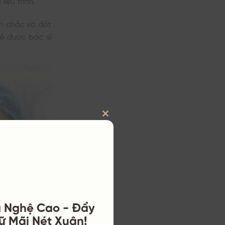
ăn chắc và đốt
ể được bác sĩ
CLOSE
THIS
MODULE
g Nghệ Cao - Đẩy
iữ Mãi Nét Xuân!