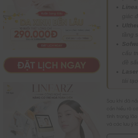
Linea
giác đ
Ulth
tầng s
Sofw
cấu t
đề sắc
Laser
tái tạ
Sau khi đã nắ
cần hiểu rõ c
tình trạng lã
và các lưu ý 