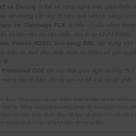
rZ và Density
là thế hệ công nghệ mới, giảm thiểu 
au rát nhưng vẫn duy trì hiệu quả siết cơ, nâng cơ rọ 
erapy và Thermage FLX
là tiêu chuẩn vàng tron
âu và làm nền da săn chắc, duy trì từ 12-24 tháng.
ave, Fotona 4D/6D, ánh sáng BBL
tập trung vào
rúc biểu bì, làm đầy rãnh nhăn tự nhiên và giải quy
 tố.
 Fractional CO2
đòi hỏi thời gian nghỉ dưỡng (5-7
o màng đáy tế bào, đặc trị sẹo và bề mặt da gồ ghề.
m được tổng quan về các nhóm thiết bị hiện có trên thị trườ
ơ chế tác động của từng phương pháp để đưa ra lựa chọn ph
o hóa của bản thân. Dưới đây, YB Spa sẽ phân tích chi tiết c
lâm sàng của 8 công nghệ trẻ hóa da hàng đầu.