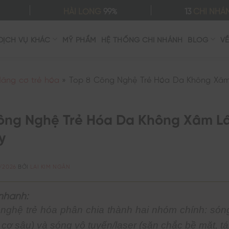
HÀI LÒNG
99%
13
CHI NHÁ
DỊCH VỤ KHÁC
MỸ PHẨM
HỆ THỐNG CHI NHÁNH
BLOG
V
âng cơ trẻ hóa
»
Top 8 Công Nghệ Trẻ Hóa Da Không Xâm
ông Nghệ Trẻ Hóa Da Không Xâm Lấ
y
/2026
BỞI
LAI KIM NGÂN
nhanh:
nghệ trẻ hóa phân chia thành hai nhóm chính: són
cơ sâu) và sóng vô tuyến/laser (săn chắc bề mặt, tá