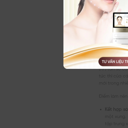
Công Nghệ Li
Công ng
Công nghệ De
(RF) tần số c
tức thì của cá
mới trong nhi
Điểm làm nên 
Kết hợp só
một xung. 
tập trung x