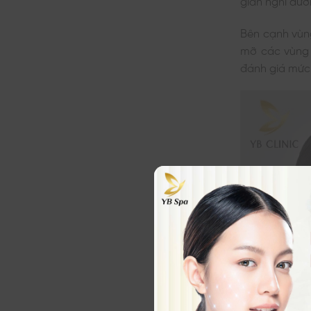
Bên cạnh vùng
mỡ các vùng 
đánh giá mức 