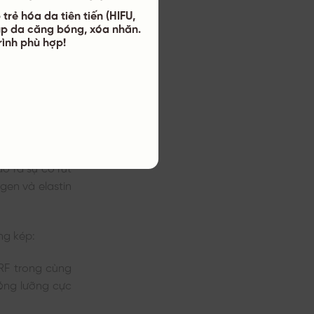
trẻ hóa da tiên tiến (HIFU,
úp da căng bóng, xóa nhăn.
trình phù hợp!
n Phẫu Thuật.
sóng vô tuyến
o ra sự co rút
agen và elastin
ng kép:
 RF trong cùng
óng lưỡng cực