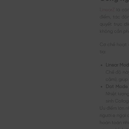
LinearZ
là côn
điểm, tác độ
quyết trực d
không cần phẫ
Cơ chế hoạt 
tia:
Linear Mod
Chế độ này
cằm), giúp
Dot Mode 
Nhiệt lượng
sinh Collag
Ưu điểm lớn n
người e ngại 
hoàn toàn như
gian nghỉ dưỡ