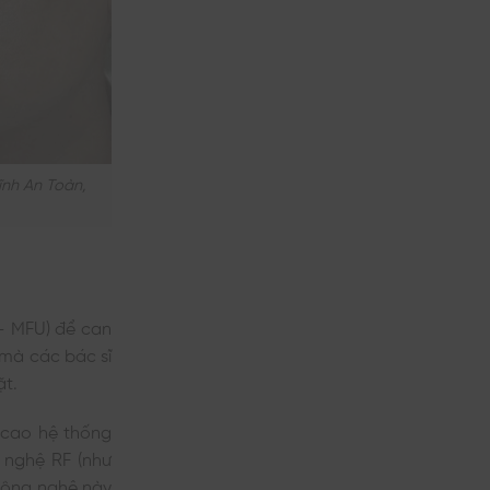
nh An Toàn,
 – MFU) để can
 mà các bác sĩ
ặt.
o cao hệ thống
 nghệ RF (như
 Công nghệ này