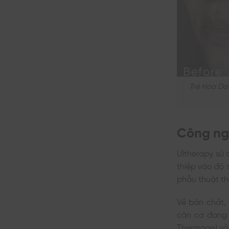
Trẻ Hóa Da
Công ng
Ultherapy sử 
thiệp vào độ 
phẫu thuật th
Về bản chất, 
cân cơ đang 
Thermage) vố