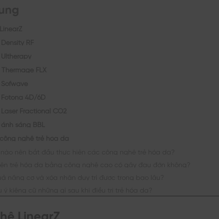
dung
LinearZ
Density RF
Ultherapy
 Thermage FLX
 Sofwave
 Fotona 4D/6D
Laser Fractional CO2
 ánh sáng BBL
 công nghệ trẻ hóa da
 nào nên bắt đầu thực hiện các công nghệ trẻ hóa da?
iện trẻ hóa da bằng công nghệ cao có gây đau đớn không?
uả nâng cơ và xóa nhăn duy trì được trong bao lâu?
 ý kiêng cữ những gì sau khi điều trị trẻ hóa da?
hệ LinearZ