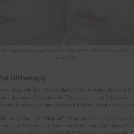
 Đa Tầng Với Công Nghệ Density Giúp Siết Cơ Mặt, Xóa Nếp Nhăn Tĩ
Không Đau.
hệ Ultherapy
dụng sóng siêu âm hội tụ vi điểm (Micro-focused Ultrasound
sâu chính xác 4.5mm dưới da. Đây là lớp cân cơ SMAS – vị trí
ẩm mỹ thường can thiệp khi thực hiện phẫu thuật căng da m
Ultherapy thiên về
“nâng cơ”
(lifting) do tác động vật lý ké
chùng nhão. Điều này khác biệt hoàn toàn với nhóm công
n tập trung vào việc làm
“săn chắc”
(tightening) bề mặt da.