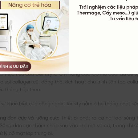
Trải nghiệm các liệu pháp 
Thermage, Cấy meso...) gi
Tư vấn liệu 
nearz Giúp Nâng Cơ, Thon Gọn Viền Hàm Và Trẻ Hóa Da Không Cầ
hệ Density RF
nsity RF
là giải pháp trẻ hóa đa tầng ứng dụng năng lượng 
ao. Mục tiêu của Density là làm nóng các lớp mô dưới da để tạ
c sợi collagen cũ, đồng thời kích hoạt chu trình tân tạo coll
ều tháng tiếp theo.
sự khác biệt của công nghệ Density nằm ở hệ thống phát só
ng đơn cực và lưỡng cực:
Thiết bị phát ra cả hai loại sóng
Sóng đơn cực thâm nhập sâu vào lớp mỡ và cơ, trong khi s
ử lý bề mặt lớp trung bì.