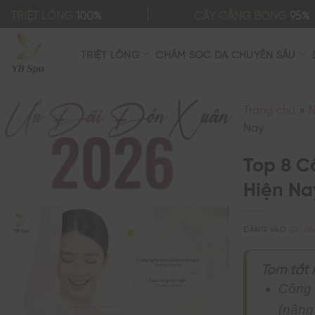
Bỏ
TRIỆT LÔNG
100%
CẤY CĂNG BÓNG
95%
qua
nội
TRIỆT LÔNG
CHĂM SÓC DA CHUYÊN SÂU
dung
Trang chủ
»
N
Nay
Top 8 C
Hiện Na
ĐĂNG VÀO
02/06
Tóm tắt 
Công 
(nâng 