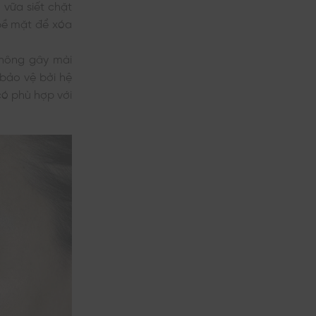
 vữa siết chặt
 bề mặt để xóa
không gây mài
 bảo vệ bởi hệ
có phù hợp với