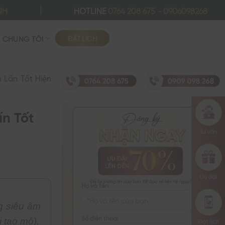
NH
HOTLINE
0764 208 675
-
0906098268
ĐẶT LỊCH
Ề CHÚNG TÔI
 Lấn Tốt Hiện
n Tốt
Họ và tên
g siêu âm
Số điện thoại
i tạo mô).