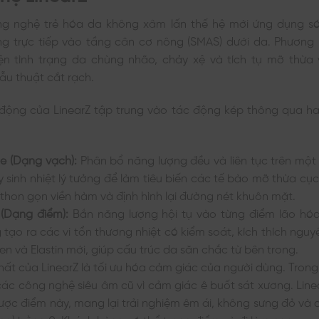
g nghệ trẻ hóa da không xâm lấn thế hệ mới ứng dụng só
ng trực tiếp vào tầng cân cơ nông (SMAS) dưới da. Phương 
iện tình trạng da chùng nhão, chảy xệ và tích tụ mỡ thừ
u thuật cắt rạch.
động của LinearZ tập trung vào tác động kép thông qua ha
e (Dạng vạch):
Phân bổ năng lượng đều và liên tục trên một 
 sinh nhiệt lý tưởng để làm tiêu biến các tế bào mỡ thừa cụ
 thon gọn viền hàm và định hình lại đường nét khuôn mặt.
(Dạng điểm):
Bắn năng lượng hội tụ vào từng điểm lão hóa
 tạo ra các vi tổn thương nhiệt có kiểm soát, kích thích nguy
en và Elastin mới, giúp cấu trúc da săn chắc từ bên trong.
hất của LinearZ là tối ưu hóa cảm giác của người dùng. Trong 
các công nghệ siêu âm cũ vì cảm giác ê buốt sát xương. Lin
ợc điểm này, mang lại trải nghiệm êm ái, không sưng đỏ và 
ng) bằng 0. Khách hàng có thể trang điểm và đi làm ngay sau l