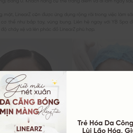
 mặt, LinearZ còn được ứng dụng rộng rãi trong việc làm s
cơ thể như bắp tay, vùng bụng. Liên hệ ngay với YB Spa đ
độ chảy xệ và lên phác đồ LinearZ phù hợp.
Trẻ Hóa Da Côn
Lùi Lão Hóa, G