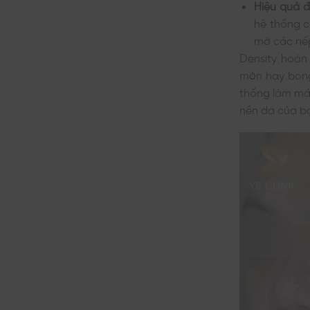
Hiệu quả đ
hệ thống c
mờ các nếp
Density hoàn
mòn hay bong 
thống làm mát
nền da của bạ