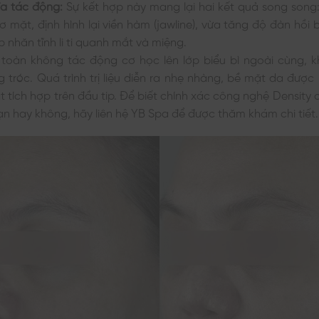
a tác động:
Sự kết hợp này mang lại hai kết quả song song:
ơ mặt, định hình lại viền hàm (jawline), vừa tăng độ đàn hồi
 nhăn tĩnh li ti quanh mắt và miệng.
 toàn không tác động cơ học lên lớp biểu bì ngoài cùng, 
tróc. Quá trình trị liệu diễn ra nhẹ nhàng, bề mặt da được
 tích hợp trên đầu tip. Để biết chính xác công nghệ Density 
n hay không, hãy liên hệ YB Spa để được thăm khám chi tiết.