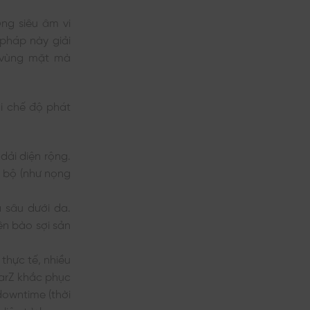
ng siêu âm vi
pháp này giải
a vùng mặt mà
i chế độ phát
dải diện rộng.
c bộ (như nọng
 sâu dưới da.
ên bào sợi sản
thực tế, nhiều
earZ khắc phục
downtime (thời
iệu trình.