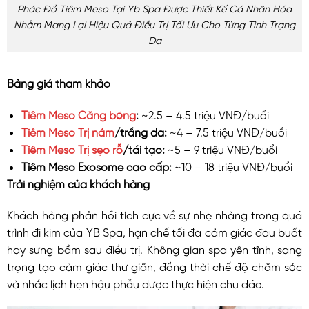
Phác Đồ Tiêm Meso Tại Yb Spa Được Thiết Kế Cá Nhân Hóa
Nhằm Mang Lại Hiệu Quả Điều Trị Tối Ưu Cho Từng Tình Trạng
Da
Bảng giá tham khảo
Tiêm Meso Căng bóng
:
~2.5 – 4.5 triệu VNĐ/buổi
Tiêm Meso Trị nám
/trắng da:
~4 – 7.5 triệu VNĐ/buổi
Tiêm Meso Trị sẹo rỗ
/tái tạo:
~5 – 9 triệu VNĐ/buổi
Tiêm Meso Exosome cao cấp:
~10 – 18 triệu VNĐ/buổi
Trải nghiệm của khách hàng
Khách hàng phản hồi tích cực về sự nhẹ nhàng trong quá
trình đi kim của YB Spa, hạn chế tối đa cảm giác đau buốt
hay sưng bầm sau điều trị. Không gian spa yên tĩnh, sang
trọng tạo cảm giác thư giãn, đồng thời chế độ chăm sóc
và nhắc lịch hẹn hậu phẫu được thực hiện chu đáo.