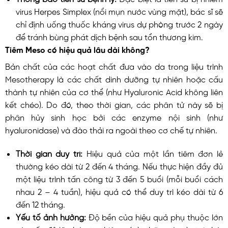
virus Herpes Simplex (nổi mụn nước vùng mặt), bác sĩ sẽ
chỉ định uống thuốc kháng virus dự phòng trước 2 ngày
để tránh bùng phát dịch bệnh sau tổn thương kim.
Tiêm Meso có hiệu quả lâu dài không?
Bản chất của các hoạt chất đưa vào da trong liệu trình
Mesotherapy là các chất dinh dưỡng tự nhiên hoặc cấu
thành tự nhiên của cơ thể (như Hyaluronic Acid không liên
kết chéo). Do đó, theo thời gian, các phân tử này sẽ bị
phân hủy sinh học bởi các enzyme nội sinh (như
hyaluronidase) và đào thải ra ngoài theo cơ chế tự nhiên.
Thời gian duy trì:
Hiệu quả của một lần tiêm đơn lẻ
thường kéo dài từ 2 đến 4 tháng. Nếu thực hiện đầy đủ
một liệu trình tấn công từ 3 đến 5 buổi (mỗi buổi cách
nhau 2 – 4 tuần), hiệu quả có thể duy trì kéo dài từ 6
đến 12 tháng.
Yếu tố ảnh hưởng:
Độ bền của hiệu quả phụ thuộc lớn