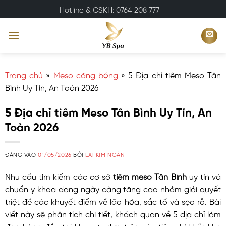
Bỏ
Hotline & CSKH: 0764 208 777
qua
nội
dung
Trang chủ
»
Meso căng bóng
»
5 Địa chỉ tiêm Meso Tân
Bình Uy Tín, An Toàn 2026
5 Địa chỉ tiêm Meso Tân Bình Uy Tín, An
Toàn 2026
ĐĂNG VÀO
01/05/2026
BỞI
LAI KIM NGÂN
Nhu cầu tìm kiếm các cơ sở
tiêm meso Tân Bình
uy tín và
chuẩn y khoa đang ngày càng tăng cao nhằm giải quyết
triệt để các khuyết điểm về lão hóa, sắc tố và sẹo rỗ. Bài
viết này sẽ phân tích chi tiết, khách quan về 5 địa chỉ làm
đẹp hàng đầu tại khu vực dựa trên các tiêu chí khắt khe