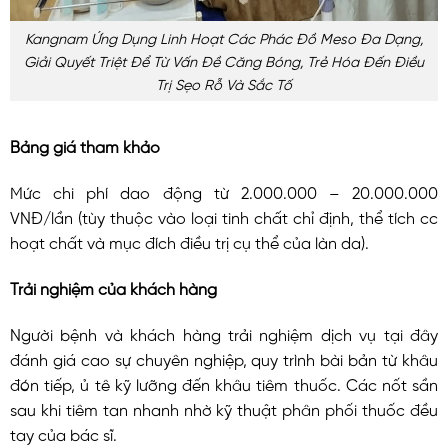
Kangnam Ứng Dụng Linh Hoạt Các Phác Đồ Meso Đa Dạng,
Giải Quyết Triệt Để Từ Vấn Đề Căng Bóng, Trẻ Hóa Đến Điều
Trị Sẹo Rỗ Và Sắc Tố
Bảng giá tham khảo
Mức chi phí dao động từ 2.000.000 – 20.000.000
VNĐ/lần (tùy thuộc vào loại tinh chất chỉ định, thể tích cc
hoạt chất và mục đích điều trị cụ thể của làn da).
Trải nghiệm của khách hàng
Người bệnh và khách hàng trải nghiệm dịch vụ tại đây
đánh giá cao sự chuyên nghiệp, quy trình bài bản từ khâu
đón tiếp, ủ tê kỹ lưỡng đến khâu tiêm thuốc. Các nốt sần
sau khi tiêm tan nhanh nhờ kỹ thuật phân phối thuốc đều
tay của bác sĩ.