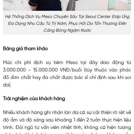
Hệ Thống Dịch Vụ Meso Chuyên Sâu Tại Seoul Center Đáp Ứng
Đa Dạng Nhu Cầu Từ Trị Nám, Phục Hồi Da Tổn Thương Đến
Căng Bóng Ngậm Nước
Bảng giá tham khảo
Mức chi phí dịch vụ tiêm Meso tại đây dao động từ
3.000.000 – 15.000.000 VNĐ/buổi (tùy thuộc vào phác
đồ đơn chất hay đa chất được bác sĩ chỉ định sau khi soi
da).
Trải nghiệm của khách hàng
Nhiều khách hàng ghi nhận làn da có sự cải thiện rõ rệt về
độ ẩm và độ sáng sau khoảng 1 đến 2 tuần thực hiện liệu
trình. Đội ngũ tư vấn viên nhiệt tình, không có hiện tượng
chèo kéo khách hàng mua thêm các dịch vụ không cần