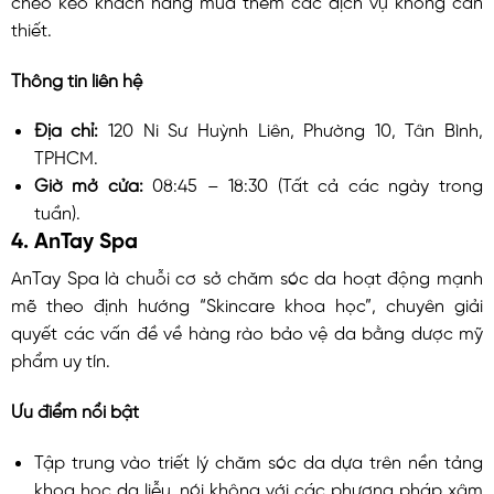
thiết.
Thông tin liên hệ
Địa chỉ:
120 Ni Sư Huỳnh Liên, Phường 10, Tân Bình,
TPHCM.
Giờ mở cửa:
08:45 – 18:30 (Tất cả các ngày trong
tuần).
4. AnTay Spa
AnTay Spa là chuỗi cơ sở chăm sóc da hoạt động mạnh
mẽ theo định hướng “Skincare khoa học”, chuyên giải
quyết các vấn đề về hàng rào bảo vệ da bằng dược mỹ
phẩm uy tín.
Ưu điểm nổi bật
Tập trung vào triết lý chăm sóc da dựa trên nền tảng
khoa học da liễu, nói không với các phương pháp xâm