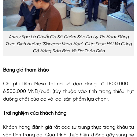
Antay Spa Là Chuỗi Cơ Sở Chăm Sóc Da Uy Tín Hoạt Động
Theo Định Hướng “skincare Khoa Học”, Giúp Phục Hồi Và Củng
Cố Hàng Rào Bảo Vệ Da Toàn Diện
Bảng giá tham khảo
Chi phí tiêm Meso tại cơ sở dao động từ 1.800.000 –
6.500.000 VNĐ/buổi (tùy thuộc vào tình trạng thiếu hụt
dưỡng chất của da và loại sản phẩm lựa chọn).
Trải nghiệm của khách hàng
Khách hàng đánh giá rất cao sự trung thực trong khâu tư
vấn tình trạng da. Quá trình thực hiện không gây sưng nề