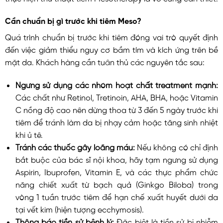
Cần chuẩn bị gì trước khi tiêm Meso?
Quá trình chuẩn bị trước khi tiêm đóng vai trò quyết định
đến việc giảm thiểu nguy cơ bầm tím và kích ứng trên bề
mặt da. Khách hàng cần tuân thủ các nguyên tắc sau:
Ngưng sử dụng các nhóm hoạt chất treatment mạnh:
Các chất như Retinol, Tretinoin, AHA, BHA, hoặc Vitamin
C nồng độ cao nên dừng thoa từ 3 đến 5 ngày trước khi
tiêm để tránh làm da bị nhạy cảm hoặc tăng sinh nhiệt
khi ủ tê.
Tránh các thuốc gây loãng máu:
Nếu không có chỉ định
bắt buộc của bác sĩ nội khoa, hãy tạm ngưng sử dụng
Aspirin, Ibuprofen, Vitamin E, và các thực phẩm chức
năng chiết xuất từ bạch quả (Ginkgo Biloba) trong
vòng 1 tuần trước tiêm để hạn chế xuất huyết dưới da
tại vết kim (hiện tượng ecchymosis).
Thông báo tiền sử bệnh lý:
Đặc biệt là tiền sử bị nhiễm