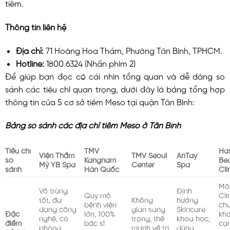
tiêm.
Thông tin liên hệ
Địa chỉ:
71 Hoàng Hoa Thám, Phường Tân Bình, TPHCM.
Hotline:
1800 6324 (Nhấn phím 2)
Để giúp bạn đọc có cái nhìn tổng quan và dễ dàng so
sánh các tiêu chí quan trọng, dưới đây là bảng tổng hợp
thông tin của 5 cơ sở tiêm Meso tại quận Tân Bình:
Bảng so sánh các địa chỉ tiêm Meso ở Tân Bình
Tiêu chí
TMV
Ha
Viện Thẩm
TMV Seoul
AnTay
so
Kangnam
Be
Mỹ YB Spa
Center
Spa
sánh
Hàn Quốc
Cli
Mô
Vô trùng
Định
Quy mô
Cli
tốt, đa
Không
hướng
bệnh viện
ch
dạng công
gian sang
Skincare
Đặc
lớn, 100%
kho
nghệ, có
trọng, thế
khoa học,
điểm
bác sĩ
cạ
phòng
mạnh về trị
dùng