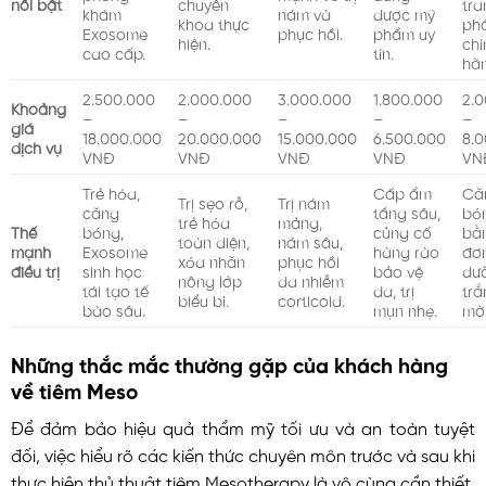
nổi bật
chuyên
tra
khám
nám và
dược mỹ
khoa thực
ph
Exosome
phục hồi.
phẩm uy
hiện.
chí
cao cấp.
tín.
hã
2.500.000
2.000.000
3.000.000
1.800.000
2.
Khoảng
–
–
–
–
–
giá
18.000.000
20.000.000
15.000.000
6.500.000
8.
dịch vụ
VNĐ
VNĐ
VNĐ
VNĐ
VN
Trẻ hóa,
Cấp ẩm
Că
Trị sẹo rỗ,
Trị nám
căng
tầng sâu,
bó
trẻ hóa
mảng,
Thế
bóng,
củng cố
bằ
toàn diện,
nám sâu,
mạnh
Exosome
hàng rào
đơn
xóa nhăn
phục hồi
điều trị
sinh học
bảo vệ
dư
nông lớp
da nhiễm
tái tạo tế
da, trị
trắ
biểu bì.
corticoid.
bào sâu.
mụn nhẹ.
mờ
Những thắc mắc thường gặp của khách hàng
về tiêm Meso
Để đảm bảo hiệu quả thẩm mỹ tối ưu và an toàn tuyệt
đối, việc hiểu rõ các kiến thức chuyên môn trước và sau khi
thực hiện thủ thuật tiêm Mesotherapy là vô cùng cần thiết.