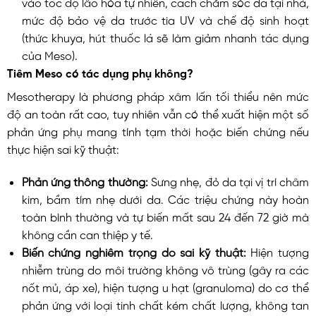
vào tốc độ lão hóa tự nhiên, cách chăm sóc da tại nhà,
mức độ bảo vệ da trước tia UV và chế độ sinh hoạt
(thức khuya, hút thuốc lá sẽ làm giảm nhanh tác dụng
của Meso).
Tiêm Meso có tác dụng phụ không?
Mesotherapy là phương pháp xâm lấn tối thiểu nên mức
độ an toàn rất cao, tuy nhiên vẫn có thể xuất hiện một số
phản ứng phụ mang tính tạm thời hoặc biến chứng nếu
thực hiện sai kỹ thuật:
Phản ứng thông thường:
Sưng nhẹ, đỏ da tại vị trí châm
kim, bầm tím nhẹ dưới da. Các triệu chứng này hoàn
toàn bình thường và tự biến mất sau 24 đến 72 giờ mà
không cần can thiệp y tế.
Biến chứng nghiêm trọng do sai kỹ thuật:
Hiện tượng
nhiễm trùng do môi trường không vô trùng (gây ra các
nốt mủ, áp xe), hiện tượng u hạt (granuloma) do cơ thể
phản ứng với loại tinh chất kém chất lượng, không tan