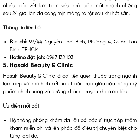
nhiều, các vết kim tiêm siêu nhỏ biến mất nhanh chóng
sau 24 giờ, làn da căng mịn màng rõ rệt sau khi hết sần.
Thông tin liên hệ
Địa chỉ:
99/44 Nguyễn Thái Bình, Phường 4, Quận Tân
Bình, TPHCM.
Hotline đặt lịch:
0987 132 103
5. Hasaki Beauty & Clinic
Hasaki Beauty & Clinic là cái tên quen thuộc trong ngành
làm đẹp với mô hình kết hợp hoàn hảo giữa cửa hàng mỹ
phẩm chính hãng và phòng khám chuyên khoa da liễu.
Ưu điểm nổi bật
Hệ thống phòng khám da liễu có bác sĩ trực tiếp thăm
khám miễn phí và lên phác đồ điều trị chuyên biệt cho
từng loại da.