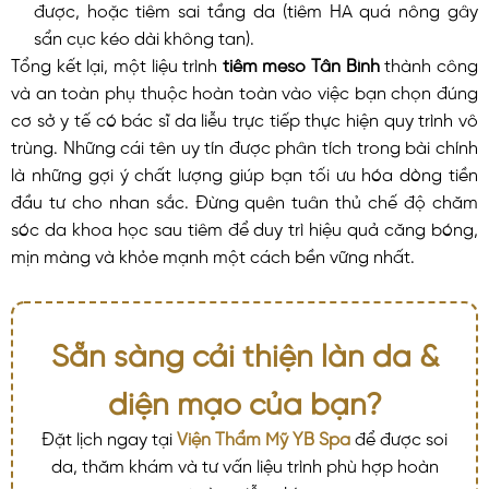
được, hoặc tiêm sai tầng da (tiêm HA quá nông gây
sẩn cục kéo dài không tan).
Tổng kết lại, một liệu trình
tiêm meso Tân Bình
thành công
và an toàn phụ thuộc hoàn toàn vào việc bạn chọn đúng
cơ sở y tế có bác sĩ da liễu trực tiếp thực hiện quy trình vô
trùng. Những cái tên uy tín được phân tích trong bài chính
là những gợi ý chất lượng giúp bạn tối ưu hóa dòng tiền
đầu tư cho nhan sắc. Đừng quên tuân thủ chế độ chăm
sóc da khoa học sau tiêm để duy trì hiệu quả căng bóng,
mịn màng và khỏe mạnh một cách bền vững nhất.
Sẵn sàng cải thiện làn da &
diện mạo của bạn?
Đặt lịch ngay tại
Viện Thẩm Mỹ YB Spa
để được soi
da, thăm khám và tư vấn liệu trình phù hợp hoàn