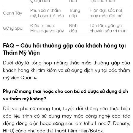
Phun xăm thẩm
Trung
Hiện đại, sắc nét,
Oanh Tây
mỹ, Laser trẻ hóa
cấp
máy móc đời mới
Điều trị mụn,
Bình
Tận tâm, gần gũi,
Gừng Spa
Massage vai gáy
dân
chuyên sâu trị mụn
FAQ – Câu hỏi thường gặp của khách hàng tại
Thẩm Mỹ Viện
Dưới đây là tổng hợp những thắc mắc thường gặp của
khách hàng khi tìm kiếm và sử dụng dịch vụ tại các thẩm
mỹ viện Quận 4:
Phụ nữ mang thai hoặc cho con bú có được sử dụng dịch
vụ thẩm mỹ không?
Đối với phụ nữ mang thai, tuyệt đối không nên thực hiện
các liệu trình có sử dụng máy móc công nghệ cao tác
động dòng điện hoặc sóng siêu âm (như LinearZ, Density,
HIFU) cũng như các thủ thuật tiêm Filler/Botox.