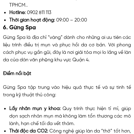
TPHCM..
Hotline:
0902 811 113
Thời gian hoạt động:
09:00 – 20:00
6. Gừng Spa
Gừng Spa là địa chỉ “vàng” dành cho những ai ưu tiên các
liệu trình điều trị mụn và phục hồi da cơ bản. Với phong
cách phục vụ gần gũi, đây là nơi giải tỏa mọi lo lắng về làn
da của dân văn phòng khu vực Quận 4.
Điểm nổi bật
Gừng Spa tập trung vào hiệu quả thực tế và sự tinh tế
trong kỹ thuật thủ công:
Lấy nhân mụn y khoa:
Quy trình thực hiện tỉ mỉ, giúp
dọn sạch nhân mụn mà không làm tổn thương các mô
lành, hạn chế tối đa vết thâm.
Thải độc da CO2:
Công nghệ giúp làn da “thở” tốt hơn,