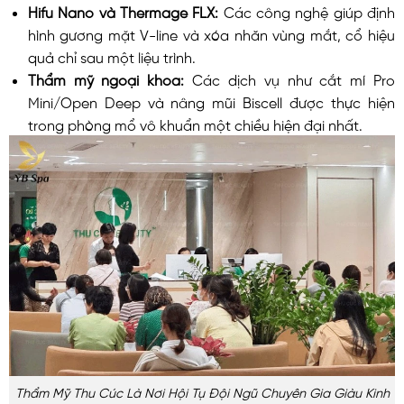
Hifu Nano và Thermage FLX:
Các công nghệ giúp định
hình gương mặt V-line và xóa nhăn vùng mắt, cổ hiệu
quả chỉ sau một liệu trình.
Thẩm mỹ ngoại khoa:
Các dịch vụ như cắt mí Pro
Mini/Open Deep và nâng mũi Biscell được thực hiện
trong phòng mổ vô khuẩn một chiều hiện đại nhất.
Thẩm Mỹ Thu Cúc Là Nơi Hội Tụ Đội Ngũ Chuyên Gia Giàu Kinh