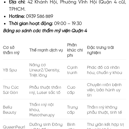
Địa chỉ:
42 Khánh Hội, Phường Vĩnh Hội (Quận 4 cũ),
TPHCM.
Hotline:
0939 586 889
Thời gian hoạt động:
09:00 – 19:30
Bảng so sánh các thẩm mỹ viện Quận 4
Phân
Cơ sở
Đặc trưng trải
Thế mạnh dịch vụ
khúc chi
thẩm mỹ
nghiệm
phí
Nâng cơ
Cạnh
Phác đồ cá nhân
YB Spa
LinearZ/Density,
tranh
hóa, chuẩn y khoa
Triệt lông
Chuyên môn bệnh
Thu Cúc
Phẫu thuật thẩm
Cao
viện, bảo hành uy
Sài Gòn
mỹ, Laser sắc tố
cấp
tín
Thẩm mỹ nội
Bella
Trung
Thẩm mỹ không
khoa,
Beauty
cấp
phẫu thuật, tinh tế
Mesotherapy
Dưỡng sinh Đông
Bình
Thư giãn kết hợp trị
QueenPearl
y, Gội đầu
dân
liệu sức khỏe