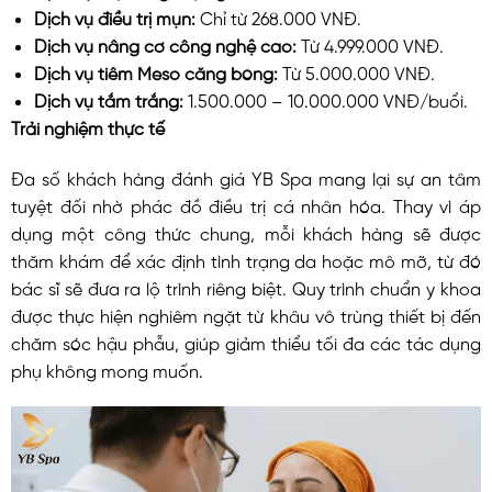
Dịch vụ điều trị mụn:
Chỉ từ 268.000 VNĐ.
Dịch vụ nâng cơ công nghệ cao:
Từ 4.999.000 VNĐ.
Dịch vụ tiêm Meso căng bóng:
Từ 5.000.000 VNĐ.
Dịch vụ tắm trắng:
1.500.000 – 10.000.000 VNĐ/buổi.
Trải nghiệm thực tế
Đa số khách hàng đánh giá YB Spa mang lại sự an tâm
tuyệt đối nhờ phác đồ điều trị cá nhân hóa. Thay vì áp
dụng một công thức chung, mỗi khách hàng sẽ được
thăm khám để xác định tình trạng da hoặc mô mỡ, từ đó
bác sĩ sẽ đưa ra lộ trình riêng biệt. Quy trình chuẩn y khoa
được thực hiện nghiêm ngặt từ khâu vô trùng thiết bị đến
chăm sóc hậu phẫu, giúp giảm thiểu tối đa các tác dụng
phụ không mong muốn.