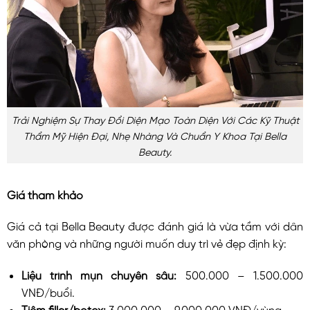
Trải Nghiệm Sự Thay Đổi Diện Mạo Toàn Diện Với Các Kỹ Thuật
Thẩm Mỹ Hiện Đại, Nhẹ Nhàng Và Chuẩn Y Khoa Tại Bella
Beauty.
Giá tham khảo
Giá cả tại Bella Beauty được đánh giá là vừa tầm với dân
văn phòng và những người muốn duy trì vẻ đẹp định kỳ:
Liệu trình mụn chuyên sâu:
500.000 – 1.500.000
VNĐ/buổi.
Tiêm filler/botox:
3.000.000 – 9.000.000 VNĐ/vùng.