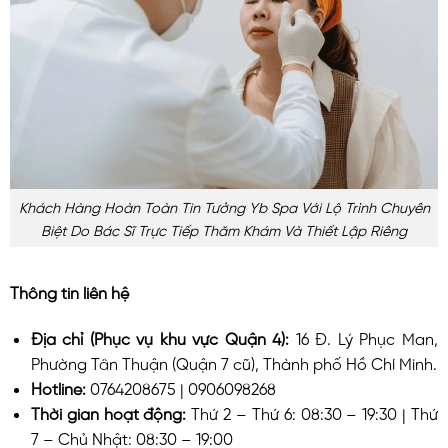
Khách Hàng Hoàn Toàn Tin Tưởng Yb Spa Với Lộ Trình Chuyên
Biệt Do Bác Sĩ Trực Tiếp Thăm Khám Và Thiết Lập Riêng
Thông tin liên hệ
Địa chỉ (Phục vụ khu vực Quận 4):
16 Đ. Lý Phục Man,
Phường Tân Thuận (Quận 7 cũ), Thành phố Hồ Chí Minh.
Hotline:
0764208675 | 0906098268
Thời gian hoạt động:
Thứ 2 – Thứ 6: 08:30 – 19:30 | Thứ
7 – Chủ Nhật: 08:30 – 19:00