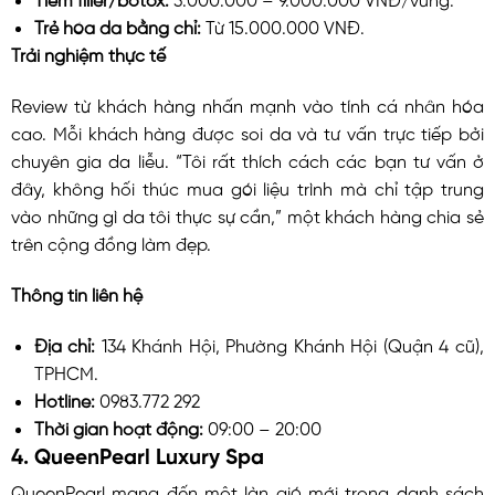
Trẻ hóa da bằng chỉ:
Từ 15.000.000 VNĐ.
Trải nghiệm thực tế
Review từ khách hàng nhấn mạnh vào tính cá nhân hóa
cao. Mỗi khách hàng được soi da và tư vấn trực tiếp bởi
chuyên gia da liễu. “Tôi rất thích cách các bạn tư vấn ở
đây, không hối thúc mua gói liệu trình mà chỉ tập trung
vào những gì da tôi thực sự cần,” một khách hàng chia sẻ
trên cộng đồng làm đẹp.
Thông tin liên hệ
Địa chỉ:
134 Khánh Hội, Phường Khánh Hội (Quận 4 cũ),
TPHCM.
Hotline:
0983.772 292
Thời gian hoạt động:
09:00 – 20:00
4. QueenPearl Luxury Spa
QueenPearl mang đến một làn gió mới trong danh sách