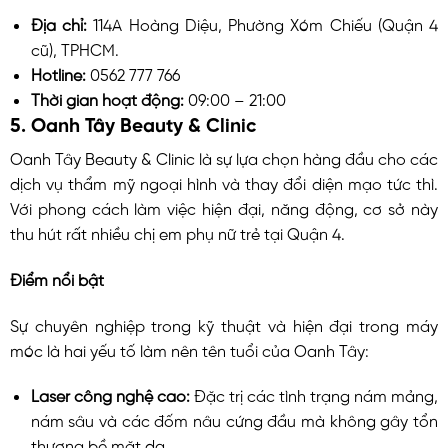
Địa chỉ:
114A Hoàng Diệu, Phường Xóm Chiếu (Quận 4
cũ), TPHCM.
Hotline:
0562 777 766
Thời gian hoạt động:
09:00 – 21:00
5. Oanh Tây Beauty & Clinic
Oanh Tây Beauty & Clinic là sự lựa chọn hàng đầu cho các
dịch vụ thẩm mỹ ngoại hình và thay đổi diện mạo tức thì.
Với phong cách làm việc hiện đại, năng động, cơ sở này
thu hút rất nhiều chị em phụ nữ trẻ tại Quận 4.
Điểm nổi bật
Sự chuyên nghiệp trong kỹ thuật và hiện đại trong máy
móc là hai yếu tố làm nên tên tuổi của Oanh Tây:
Laser công nghệ cao:
Đặc trị các tình trạng nám mảng,
nám sâu và các đốm nâu cứng đầu mà không gây tổn
thương bề mặt da.