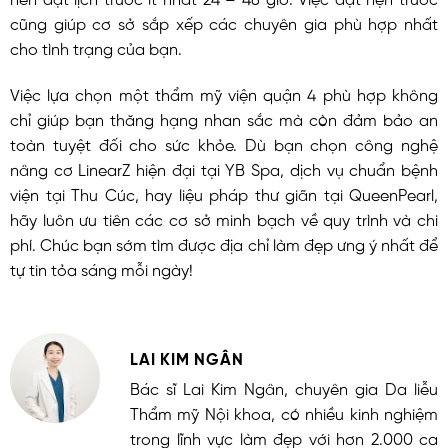
cũng giúp cơ sở sắp xếp các chuyên gia phù hợp nhất
cho tình trạng của bạn.
Việc lựa chọn một thẩm mỹ viện quận 4 phù hợp không
chỉ giúp bạn thăng hạng nhan sắc mà còn đảm bảo an
toàn tuyệt đối cho sức khỏe. Dù bạn chọn công nghệ
nâng cơ LinearZ hiện đại tại YB Spa, dịch vụ chuẩn bệnh
viện tại Thu Cúc, hay liệu pháp thư giãn tại QueenPearl,
hãy luôn ưu tiên các cơ sở minh bạch về quy trình và chi
phí. Chúc bạn sớm tìm được địa chỉ làm đẹp ưng ý nhất để
tự tin tỏa sáng mỗi ngày!
LAI KIM NGÂN
Bác sĩ Lai Kim Ngân, chuyên gia Da liễu
Thẩm mỹ Nội khoa, có nhiều kinh nghiệm
trong lĩnh vực làm đẹp với hơn 2.000 ca