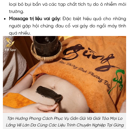
loại bỏ bụi bẩn và các tạp chất tích tụ do ô nhiễm môi
trường.
Massage trị liệu vai gáy:
Đặc biệt hiệu quả cho những
người gặp hội chứng đau cổ vai gáy do ngồi máy tính
quá nhiều.
Tận Hưởng Phong Cách Phục Vụ Gần Gũi Và Giải Tỏa Mọi Lo
Lắng Về Làn Da Cùng Các Liệu Trình Chuyên Nghiệp Tại Gừng