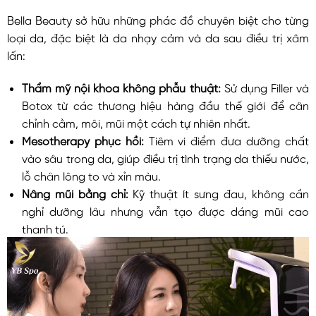
Bella Beauty sở hữu những phác đồ chuyên biệt cho từng
loại da, đặc biệt là da nhạy cảm và da sau điều trị xâm
lấn:
Thẩm mỹ nội khoa không phẫu thuật:
Sử dụng Filler và
Botox từ các thương hiệu hàng đầu thế giới để cân
chỉnh cằm, môi, mũi một cách tự nhiên nhất.
Mesotherapy phục hồi:
Tiêm vi điểm đưa dưỡng chất
vào sâu trong da, giúp điều trị tình trạng da thiếu nước,
lỗ chân lông to và xỉn màu.
Nâng mũi bằng chỉ:
Kỹ thuật ít sưng đau, không cần
nghỉ dưỡng lâu nhưng vẫn tạo được dáng mũi cao
thanh tú.