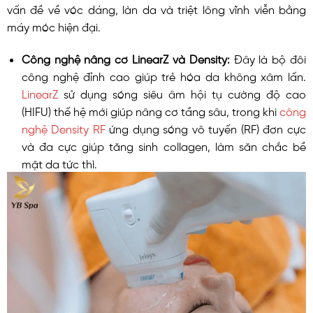
vấn đề về vóc dáng, làn da và triệt lông vĩnh viễn bằng
máy móc hiện đại.
Công nghệ nâng cơ LinearZ và Density:
Đây là bộ đôi
công nghệ đỉnh cao giúp trẻ hóa da không xâm lấn.
LinearZ
sử dụng sóng siêu âm hội tụ cường độ cao
(HIFU) thế hệ mới giúp nâng cơ tầng sâu, trong khi
công
nghệ Density RF
ứng dụng sóng vô tuyến (RF) đơn cực
và đa cực giúp tăng sinh collagen, làm săn chắc bề
mặt da tức thì.