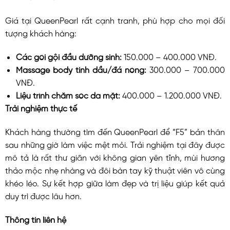
Giá tại QueenPearl rất cạnh tranh, phù hợp cho mọi đối
tượng khách hàng:
Các gói gội đầu dưỡng sinh:
150.000 – 400.000 VNĐ.
Massage body tinh dầu/đá nóng:
300.000 – 700.000
VNĐ.
Liệu trình chăm sóc da mặt:
400.000 – 1.200.000 VNĐ.
Trải nghiệm thực tế
Khách hàng thường tìm đến QueenPearl để “F5” bản thân
sau những giờ làm việc mệt mỏi. Trải nghiệm tại đây được
mô tả là rất thư giãn với không gian yên tĩnh, mùi hương
thảo mộc nhẹ nhàng và đôi bàn tay kỹ thuật viên vô cùng
khéo léo. Sự kết hợp giữa làm đẹp và trị liệu giúp kết quả
duy trì được lâu hơn.
Thông tin liên hệ