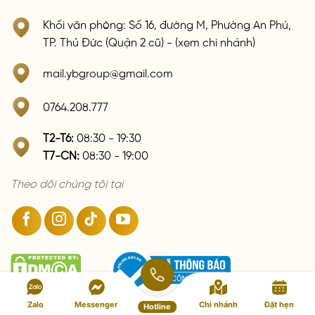
Khối văn phòng: Số 16, đường M, Phường An Phú,
TP. Thủ Đức (Quận 2 cũ) - (xem chi nhánh)
mail.ybgroup@gmail.com
0764.208.777
T2-T6:
08:30 - 19:30
T7-CN:
08:30 - 19:00
Theo dõi chúng tôi tại
Zalo
Messenger
Chi nhánh
Đặt hẹn
Hotline