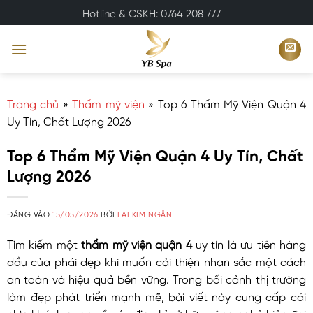
Bỏ
Hotline & CSKH: 0764 208 777
qua
nội
dung
Trang chủ
»
Thẩm mỹ viện
»
Top 6 Thẩm Mỹ Viện Quận 4
Uy Tín, Chất Lượng 2026
Top 6 Thẩm Mỹ Viện Quận 4 Uy Tín, Chất
Lượng 2026
ĐĂNG VÀO
15/05/2026
BỞI
LAI KIM NGÂN
Tìm kiếm một
thẩm mỹ viện quận 4
uy tín là ưu tiên hàng
đầu của phái đẹp khi muốn cải thiện nhan sắc một cách
an toàn và hiệu quả bền vững. Trong bối cảnh thị trường
làm đẹp phát triển mạnh mẽ, bài viết này cung cấp cái
nhìn khách quan về các địa chỉ sở hữu công nghệ hiện đại