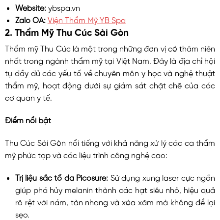
Website:
ybspa.vn
Zalo OA:
Viện Thẩm Mỹ YB Spa
2. Thẩm Mỹ Thu Cúc Sài Gòn
Thẩm mỹ Thu Cúc là một trong những đơn vị có thâm niên
nhất trong ngành thẩm mỹ tại Việt Nam. Đây là địa chỉ hội
tụ đầy đủ các yếu tố về chuyên môn y học và nghệ thuật
thẩm mỹ, hoạt động dưới sự giám sát chặt chẽ của các
cơ quan y tế.
Điểm nổi bật
Thu Cúc Sài Gòn nổi tiếng với khả năng xử lý các ca thẩm
mỹ phức tạp và các liệu trình công nghệ cao:
Trị liệu sắc tố da Picosure:
Sử dụng xung laser cực ngắn
giúp phá hủy melanin thành các hạt siêu nhỏ, hiệu quả
rõ rệt với nám, tàn nhang và xóa xăm mà không để lại
sẹo.