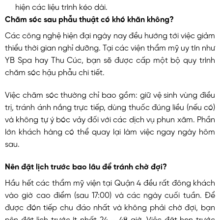
hiện các liệu trình kéo dài.
Chăm sóc sau phẫu thuật có khó khăn không?
Các công nghệ hiện đại ngày nay đều hướng tới việc giảm
thiểu thời gian nghỉ dưỡng. Tại các viện thẩm mỹ uy tín như
YB Spa hay Thu Cúc, bạn sẽ được cấp một bộ quy trình
chăm sóc hậu phẫu chi tiết.
Việc chăm sóc thường chỉ bao gồm: giữ vệ sinh vùng điều
trị, tránh ánh nắng trực tiếp, dùng thuốc đúng liều (nếu có)
và không tự ý bóc vảy đối với các dịch vụ phun xăm. Phần
lớn khách hàng có thể quay lại làm việc ngay ngày hôm
sau.
Nên đặt lịch trước bao lâu để tránh chờ đợi?
Hầu hết các thẩm mỹ viện tại Quận 4 đều rất đông khách
vào giờ cao điểm (sau 17:00) và các ngày cuối tuần. Để
được đón tiếp chu đáo nhất và không phải chờ đợi, bạn
nên đặt lịch trước ít nhất 24 – 48 giờ. Việc đặt hẹn trước