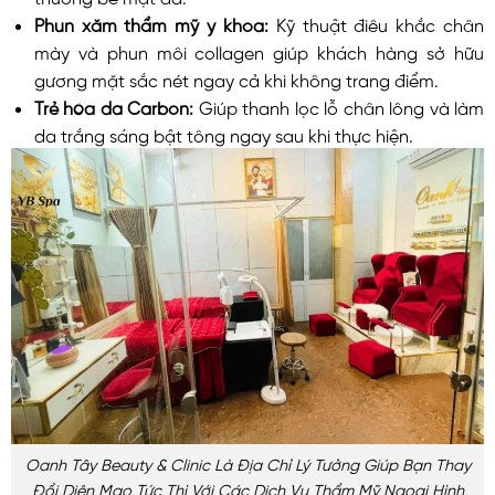
Phun xăm thẩm mỹ y khoa:
Kỹ thuật điêu khắc chân
mày và phun môi collagen giúp khách hàng sở hữu
gương mặt sắc nét ngay cả khi không trang điểm.
Trẻ hóa da Carbon:
Giúp thanh lọc lỗ chân lông và làm
da trắng sáng bật tông ngay sau khi thực hiện.
Oanh Tây Beauty & Clinic Là Địa Chỉ Lý Tưởng Giúp Bạn Thay
Đổi Diện Mạo Tức Thì Với Các Dịch Vụ Thẩm Mỹ Ngoại Hình