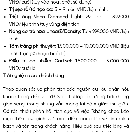
VNĐ/buổi (tùy vào hoạt chất sử dụng).
Trị sẹo rỗ/tái tạo da:
5 – 9 triệu VNĐ/liệu trình.
Triệt lông Nano Diamond Light:
290.000 – 899.000
VNĐ/liệu trình (tùy vùng diện tích).
Nâng cơ trẻ hóa LinearZ/Density:
Từ 4.999.000 VNĐ/liệu
trình.
Tắm trắng phi thuyền:
1.500.000 – 10.000.000 VNĐ (liệu
trình trọn gói hoặc buổi lẻ).
Điều trị da nhiễm Cortisol:
1.500.000 – 5.000.000
VNĐ/buổi lẻ.
Trải nghiệm của khách hàng
Theo quan sát và phân tích các nguồn dữ liệu phản hồi,
khách hàng đến với YB Spa thường ấn tượng bởi không
gian sang trọng nhưng vẫn mang lại cảm giác thư giãn.
Có rất nhiều phản hồi tích cực về việc “không chèo kéo
mua thêm gói dịch vụ”, một điểm cộng lớn về tính minh
bạch và tôn trọng khách hàng. Hiệu quả sau triệt lông và