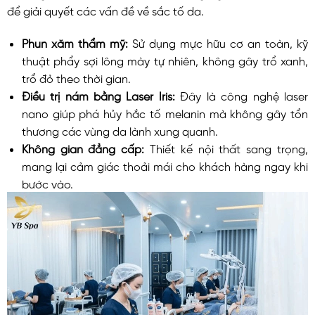
để giải quyết các vấn đề về sắc tố da.
Phun xăm thẩm mỹ:
Sử dụng mực hữu cơ an toàn, kỹ
thuật phẩy sợi lông mày tự nhiên, không gây trổ xanh,
trổ đỏ theo thời gian.
Điều trị nám bằng Laser Iris:
Đây là công nghệ laser
nano giúp phá hủy hắc tố melanin mà không gây tổn
thương các vùng da lành xung quanh.
Không gian đẳng cấp:
Thiết kế nội thất sang trọng,
mang lại cảm giác thoải mái cho khách hàng ngay khi
bước vào.