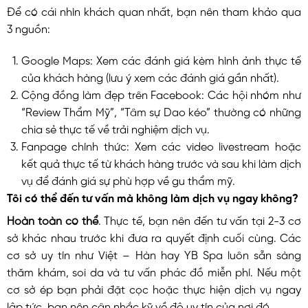
Để có cái nhìn khách quan nhất, bạn nên tham khảo qua
3 nguồn:
Google Maps: Xem các đánh giá kèm hình ảnh thực tế
của khách hàng (lưu ý xem các đánh giá gần nhất).
Cộng đồng làm đẹp trên Facebook: Các hội nhóm như
“Review Thẩm Mỹ”, “Tâm sự Dao kéo” thường có những
chia sẻ thực tế về trải nghiệm dịch vụ.
Fanpage chính thức: Xem các video livestream hoặc
kết quả thực tế từ khách hàng trước và sau khi làm dịch
vụ để đánh giá sự phù hợp về gu thẩm mỹ.
Tôi có thể đến tư vấn mà không làm dịch vụ ngay không?
Hoàn toàn có thể
. Thực tế, bạn nên đến tư vấn tại 2-3 cơ
sở khác nhau trước khi đưa ra quyết định cuối cùng. Các
cơ sở uy tín như Việt – Hàn hay YB Spa luôn sẵn sàng
thăm khám, soi da và tư vấn phác đồ miễn phí. Nếu một
cơ sở ép bạn phải đặt cọc hoặc thực hiện dịch vụ ngay
lập tức, bạn nên cân nhắc kỹ về độ uy tín của nơi đó.