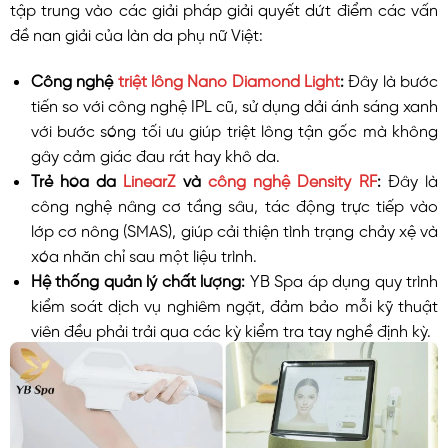
tập trung vào các giải pháp giải quyết dứt điểm các vấn
đề nan giải của làn da phụ nữ Việt:
Công nghệ
triệt lông Nano Diamond Light
:
Đây là bước
tiến so với công nghệ IPL cũ, sử dụng dải ánh sáng xanh
với bước sóng tối ưu giúp triệt lông tận gốc mà không
gây cảm giác đau rát hay khô da.
Trẻ hóa da
LinearZ
và
công nghệ Density RF
:
Đây là
công nghệ nâng cơ tầng sâu, tác động trực tiếp vào
lớp cơ nông (SMAS), giúp cải thiện tình trạng chảy xệ và
xóa nhăn chỉ sau một liệu trình.
Hệ thống quản lý chất lượng:
YB Spa áp dụng quy trình
kiểm soát dịch vụ nghiêm ngặt, đảm bảo mỗi kỹ thuật
viên đều phải trải qua các kỳ kiểm tra tay nghề định kỳ.