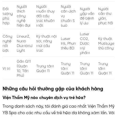
Người
Người
Người
Đối
Người
Người
thích
muốn thay
cần dịch
tượng
gặp vấn
cần thư
công
đổi cấu
vụ
phù
đề bệnh
giãn,
nghệ
trúc khuôn
chuẩn 5
hợp
lý da
phục hồi
hiện đại
mặt
sao
Laser
Công
LinearZ,
Kỹ thuật nội
Laser
CO2,
Kỹ thuật
nghệ
Nano
soi, nâng
Iris, Phun
Dược
Massage
nổi
Diamond
mũi cấu
thêu 8D
mỹ
thủ công
bật
Light
trúc
phẩm
Gần Q11
Trung
Trung
Trung
(Quận
Trung tâm
Vị trí
tâm
tâm
tâm
10, Tân
Quận 11
Quận 11
Quận 11
Quận 11
Phú)
Những câu hỏi thường gặp của khách hàng
Viện Thẩm Mỹ nào chuyên dịch vụ trẻ hóa?
Trong danh sách này, tôi đánh giá cao nhất Viện Thẩm Mỹ
YB Spa cho các nhu cầu về trẻ hóa da không xâm lấn. Với