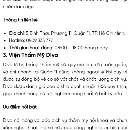
nhóm làm đẹp.
Thông tin liên hệ
Địa chỉ:
5 Bình Thới, Phường 11, Quận 11, TP. Hồ Chí Minh.
Hotline:
0909 333 777
Thời gian hoạt động:
08:00 – 18:00 hàng ngày.
3. Viện Thẩm Mỹ Diva
Diva là hệ thống thẩm mỹ có quy mô lớn trên toàn quốc,
và chi nhánh tại Quận 11 cũng không ngoại lệ khi duy trì
được sự đồng bộ về cơ sở vật chất và chất lượng dịch vụ.
Diva được đánh giá cao ở khía cạnh chuẩn hóa quy trình,
giúp khách hàng có trải nghiệm đồng nhất ở bất kỳ đâu.
Ưu điểm nổi bật
Diva nổi tiếng với các dịch vụ thẩm mỹ nội khoa và phun
xăm nghệ thuật. Họ sở hữu các công nghệ laser hiện đại