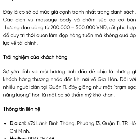
Đây là cơ sở có mức giá cạnh tranh nhất trong danh sách.
Các dịch vụ massage body và chăm sóc da cơ bản
thường dao động từ 200.000 – 500.000 VNĐ, rất phù hợp
để duy trì thói quen làm đẹp hàng tuần mà không quá áp
lực về tài chính.
Trải nghiệm của khách hàng
Sự yên tĩnh và mùi hương tinh dầu dễ chịu là những gì
khách hàng thường nhắc đến khi nói về Gia Hân. Đối với
nhiều người dân tại Quận 11, đây giống như một “trạm sạc
năng lượng” hơn là một cơ sở thẩm mỹ khô khan.
Thông tin liên hệ
Địa chỉ:
476 Lãnh Binh Thăng, Phường 13, Quận 11, TP. Hồ
Chí Minh.
Hotline:
0933 1167 68