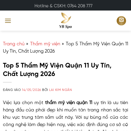
Bỏ
Hotline & CSKH: 0764 208 777
qua
nội
dung
Trang chủ
»
Thẩm mỹ viện
»
Top 5 Thẩm Mỹ Viện Quận 11
Uy Tín, Chất Lượng 2026
Top 5 Thẩm Mỹ Viện Quận 11 Uy Tín,
Chất Lượng 2026
ĐĂNG VÀO
14/05/2026
BỞI
LAI KIM NGÂN
Việc lựa chọn một
thẩm mỹ viện quận 11
uy tín là ưu tiên
hàng đầu của phái đẹp khi muốn tân trang nhan sắc tại
khu vực trung tâm sầm uất này. Với sự bùng nổ của các
công nghệ làm đẹp hiện nay, việc xác định đúng cơ sở có
chuyên môn cao và trang thiết bị hiện đại sẽ đảm bảo an