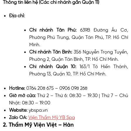
Thông tin liên hệ (Các chi nhánh gần Quận 11)
Địa chỉ:
Chi nhánh Tân Phú:
639B Đường Âu Cơ,
Phường Phú Trung, Quận Tân Phú, TP. Hồ Chí
Minh.
Chi nhánh Tân Bình:
356 Nguyễn Trọng Tuyển,
Phường 2, Quận Tân Bình, TP. Hồ Chí Minh.
Chi nhánh Quận 10:
163/1 Tô Hiến Thành,
Phường 13, Quận 10, TP. Hồ Chí Minh.
Hotline:
0764 208 675 – 0906 098 268
Giờ mở cửa:
Thứ 2 – Thứ 6: 08:30 – 19:30 | Thứ 7 – Chủ
Nhật: 08:30 – 19:00
Website:
ybspa.vn
Zalo OA:
Viện Thẩm Mỹ YB Spa
2. Thẩm Mỹ Viện Việt – Hàn