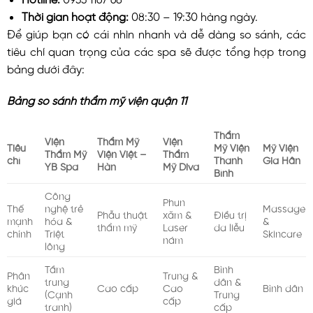
Thời gian hoạt động:
08:30 – 19:30 hàng ngày.
Để giúp bạn có cái nhìn nhanh và dễ dàng so sánh, các
tiêu chí quan trọng của các spa sẽ được tổng hợp trong
bảng dưới đây:
Bảng so sánh thẩm mỹ viện quận 11
Thẩm
Viện
Thẩm Mỹ
Viện
Tiêu
Mỹ Viện
Mỹ Viện
Thẩm Mỹ
Viện Việt –
Thẩm
chí
Thanh
Gia Hân
YB Spa
Hàn
Mỹ Diva
Bình
Công
Phun
Thế
nghệ trẻ
Massage
Phẫu thuật
xăm &
Điều trị
mạnh
hóa &
&
thẩm mỹ
Laser
da liễu
chính
Triệt
Skincare
nám
lông
Tầm
Bình
Phân
Trung &
trung
dân &
khúc
Cao cấp
Cao
Bình dân
(Cạnh
Trung
giá
cấp
tranh)
cấp