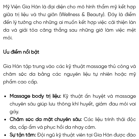
Mỹ Viện Gia Hân là đại diện cho mô hình thẩm mỹ kết hợp
giữa trị liệu và thư giãn (Wellness & Beauty). Đây là điểm
đến lý tưởng cho những ai muốn kết hợp việc cải thiện làn
da và giải tỏa căng thẳng sau những giờ làm việc mệt
mỏi.
Ưu điểm nổi bật
Gia Hân tập trung vào các kỹ thuật massage thủ công và
chăm sóc da bằng các nguyên liệu tự nhiên hoặc mỹ
phẩm cao cấp.
Massage body trị liệu:
Kỹ thuật ấn huyệt và massage
chuyên sâu giúp lưu thông khí huyết, giảm đau mỏi vai
gáy.
Chăm sóc da mặt chuyên sâu:
Các liệu trình thải độc
da, cấp ẩm và phục hồi da nhạy cảm.
Sự tận tâm:
Đội ngũ kỹ thuật viên tại Gia Hân được đào