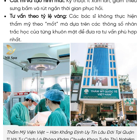
sưng bầm và rút ngắn thời gian phục hồi.
Tư vấn theo tỷ lệ vàng:
Các bác sĩ không thực hiện
thẩm mỹ theo “mốt” mà dựa trên các thông số nhân
trắc học của từng khuôn mặt để đưa ra tư vấn phù hợp
nhất.
Thẩm Mỹ Viện Việt – Hàn Khẳng Định Uy Tín Lâu Đời Tại Quận
11 Với Tư Cách Là Phòng Khám Chuyên Khoa Tuân Thủ Nghiêm