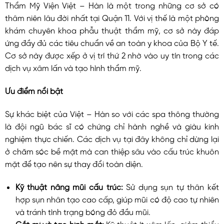
Thẩm Mỹ Viện Việt – Hàn là một trong những cơ sở có
thâm niên lâu đời nhất tại Quận 11. Với vị thế là một phòng
khám chuyên khoa phẫu thuật thẩm mỹ, cơ sở này đáp
ứng đầy đủ các tiêu chuẩn về an toàn y khoa của Bộ Y tế.
Cơ sở này được xếp ở vị trí thứ 2 nhờ vào uy tín trong các
dịch vụ xâm lấn và tạo hình thẩm mỹ.
Ưu điểm nổi bật
Sự khác biệt của Việt – Hàn so với các spa thông thường
là đội ngũ bác sĩ có chứng chỉ hành nghề và giàu kinh
nghiệm thực chiến. Các dịch vụ tại đây không chỉ dừng lại
ở chăm sóc bề mặt mà can thiệp sâu vào cấu trúc khuôn
mặt để tạo nên sự thay đổi toàn diện.
Kỹ thuật nâng mũi cấu trúc:
Sử dụng sụn tự thân kết
hợp sụn nhân tạo cao cấp, giúp mũi có độ cao tự nhiên
và tránh tình trạng bóng đỏ đầu mũi.
Cắt mí và tạo hình mắt:
Kỹ thuật ít xâm lấn, giảm thiểu