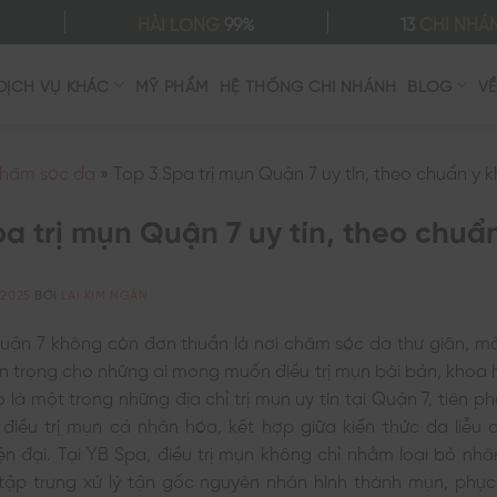
HÀI LÒNG
99%
13
CHI NHÁ
DỊCH VỤ KHÁC
MỸ PHẨM
HỆ THỐNG CHI NHÁNH
BLOG
V
hăm sóc da
»
Top 3 Spa trị mụn Quận 7 uy tín, theo chuẩn y 
pa trị mụn Quận 7 uy tín, theo chuẩ
/2025
BỞI
LAI KIM NGÂN
Quận 7 không còn đơn thuần là nơi chăm sóc da thư giãn, mà
 trọng cho những ai mong muốn điều trị mụn bài bản, khoa h
 là một trong những địa chỉ trị mụn uy tín tại Quận 7, tiên 
điều trị mụn cá nhân hóa, kết hợp giữa kiến thức da liễu 
n đại. Tại YB Spa, điều trị mụn không chỉ nhằm loại bỏ nh
ập trung xử lý tận gốc nguyên nhân hình thành mụn, phục