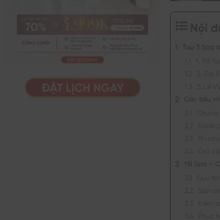
Nội 
Top 3 Spa t
1. YB S
2. Gà 
3. Lê V
Các tiêu c
Chứng 
Đánh g
Phương
Giá cả
YB Spa – C
Quy tr
Sản ph
Kiểm s
Phục h