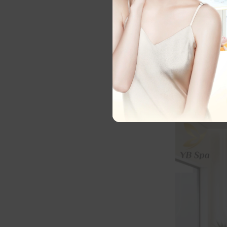
và ngăn ng
Công nghệ 
hợp công n
Chăm sóc 
mụn, cải t
Đánh giá 
trị, dịch v
Trải nghiệ
giúp khách