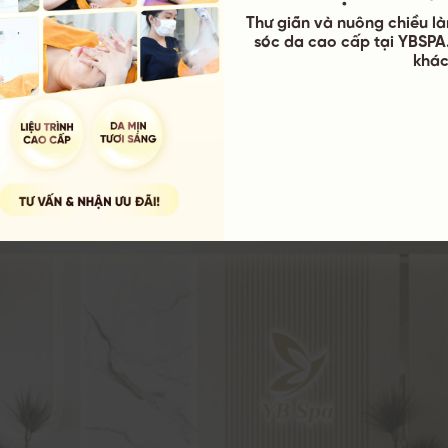
Thư giãn và nuông chiều là
ừa tái phát.
sóc da cao cấp tại YBSPA.
điều trị hiện đại:
Các phương pháp trị mụn được ứng dụng t
khác
ghệ tiên tiến và dược mỹ phẩm an toàn, phù hợp với da mụn
toàn diện:
Không chỉ xử lý nhân mụn, YB Spa còn tập trung p
hiện thâm sẹo, cân bằng độ ẩm và tái tạo hàng rào bảo vệ da
khách hàng cao:
YB Spa nhận được nhiều phản hồi tích cực về
ụ tư vấn tận tâm và chăm sóc sau liệu trình.
m khách hàng:
Không gian spa thoải mái, quy trình vệ sinh
 hàng yên tâm trong suốt quá trình trị mụn.