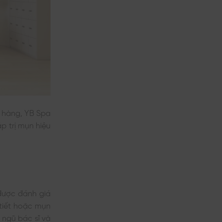
h hàng, YB Spa
p trị mụn hiệu
được đánh giá
tiết hoặc mụn
 ngũ bác sĩ và