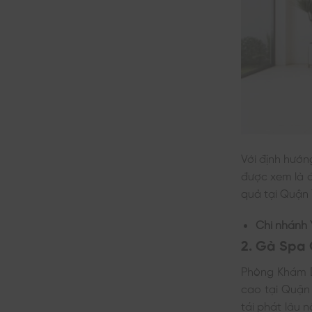
Với định hướn
được xem là đ
quả tại Quận 
Chi nhánh 
2. Gà Spa
Phòng Khám D
cao tại Quận
tái phát lâu 