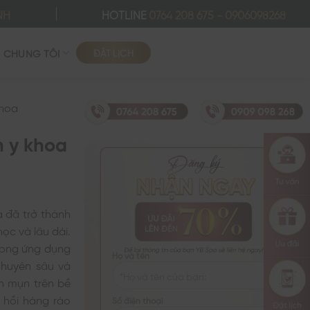
NH
HOTLINE
0764 208 675
-
0906098268
ĐẶT LỊCH
Ề CHÚNG TÔI
khoa
n y khoa
 đã trở thành
ọc và lâu dài.
phong ứng dụng
Họ và tên
chuyên sâu và
ân mụn trên bề
 hồi hàng rào
Số điện thoại