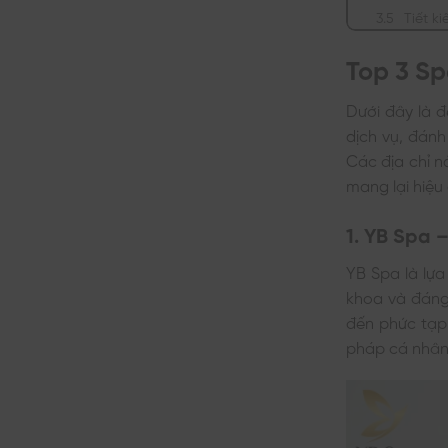
Tiết ki
Top 3 Sp
Dưới đây là đ
dịch vụ, đánh
Các địa chỉ n
mang lại hiệu
1. YB Spa 
YB Spa là lựa
khoa và đáng 
đến phức tạp
pháp cá nhân 