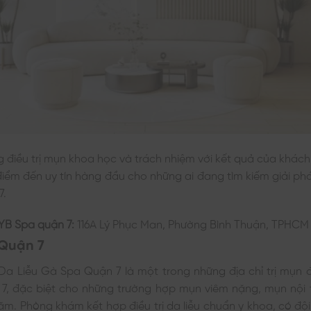
g điều trị mụn khoa học và trách nhiệm với kết quả của khác
iểm đến uy tín hàng đầu cho những ai đang tìm kiếm giải phá
7.
YB Spa quận 7:
116A Lý Phục Man, Phường Bình Thuận, TPHCM
 Quận 7
a Liễu Gà Spa Quận 7 là một trong những địa chỉ trị mụn 
 7, đặc biệt cho những trường hợp mụn viêm nặng, mụn nội 
năm. Phòng khám kết hợp điều trị da liễu chuẩn y khoa, có đội