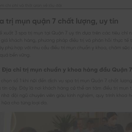
ệm chi phí và thời gian về lâu dài
a trị mụn quận 7 chất lượng, uy tín
ề xuất 3 spa trị mụn tại Quận 7 uy tín dựa trên các tiêu chí 
 giá khách hàng, phương pháp điều trị và phản hồi thực tế 
ày phù hợp với nhu cầu điều trị mụn chuẩn y khoa, chăm sóc
 quả bền vững.
– Địa chỉ trị mụn chuẩn y khoa hàng đầu Quận 7
 chọn số 1 khi nói đến dịch vụ spa trị mụn Quận 7 chất lượn
tin cậy. Đây là nơi khách hàng có thể an tâm điều trị mụn
 nhờ đội ngũ chuyên viên giàu kinh nghiệm, quy trình khoa 
hóa cho từng loại da.