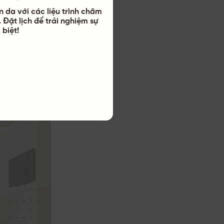
n da với các liệu trình chăm
 Đặt lịch để trải nghiệm sự
ại YB Spa kết
 biệt!
 nhạy cảm.
hục hồi da sau
.
 hiệu quả điều
 chuyên nghiệp