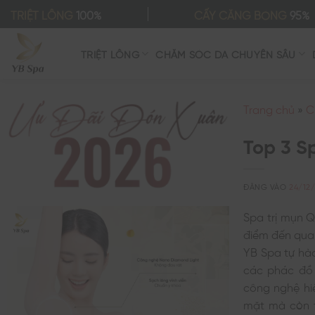
Bỏ
TRIỆT LÔNG
100%
CẤY CĂNG BÓNG
95%
qua
nội
TRIỆT LÔNG
CHĂM SÓC DA CHUYÊN SÂU
dung
Trang chủ
»
C
Top 3 S
ĐĂNG VÀO
24/12
Spa trị mụn 
điểm đến quan
YB Spa tự hào
các phác đồ 
công nghệ hiệ
mặt mà còn t