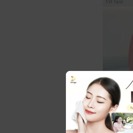
Ưu điểm nổi b
Tiêu chuẩ
chuyên sâu