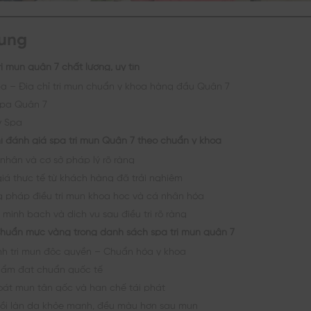
dung
rị mụn quận 7 chất lượng, uy tín
pa – Địa chỉ trị mụn chuẩn y khoa hàng đầu Quận 7
Spa Quận 7
y Spa
hí đánh giá spa trị mụn Quận 7 theo chuẩn y khoa
nhận và cơ sở pháp lý rõ ràng
iá thực tế từ khách hàng đã trải nghiệm
 pháp điều trị mụn khoa học và cá nhân hóa
 minh bạch và dịch vụ sau điều trị rõ ràng
huẩn mực vàng trong danh sách spa trị mụn quận 7
ình trị mụn độc quyền – Chuẩn hóa y khoa
ẩm đạt chuẩn quốc tế
oát mụn tận gốc và hạn chế tái phát
ồi làn da khỏe mạnh, đều màu hơn sau mụn