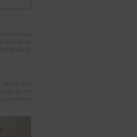
như chất lượng
từ người dùng.
 da tận gốc và
g cao, chuẩn y
 từ mức độ nhẹ
học và phương