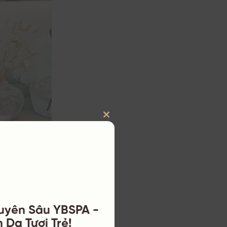
CLOSE
THIS
MODULE
uyên Sâu YBSPA -
n phân tích da
 Da Tươi Trẻ!
 tổn thương da