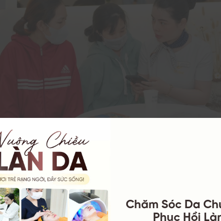
ật tại YB Spa
Chăm Sóc Da Ch
n y khoa nghiêm ngặt:
Mỗi liệu trình được thiết kế dựa trê
Phục Hồi Làn
, xử lý mụn đúng kỹ thuật và theo dõi sát sao nhằm hạn chế