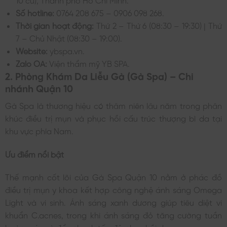
Số hotline:
0764 208 675 – 0906 098 268.
Thời gian hoạt động:
Thứ 2 – Thứ 6 (08:30 – 19:30) | Thứ
7 – Chủ Nhật (08:30 – 19:00).
Website:
ybspa.vn.
Zalo OA:
Viện thẩm mỹ YB SPA.
2. Phòng Khám Da Liễu Gà (Gà Spa) – Chi
nhánh Quận 10
Gà Spa là thương hiệu có thâm niên lâu năm trong phân
khúc điều trị mụn và phục hồi cấu trúc thượng bì da tại
khu vực phía Nam.
Ưu điểm nổi bật
Thế mạnh cốt lõi của Gà Spa Quận 10 nằm ở phác đồ
điều trị mụn y khoa kết hợp công nghệ ánh sáng Omega
Light và vi sinh. Ánh sáng xanh dương giúp tiêu diệt vi
khuẩn C.acnes, trong khi ánh sáng đỏ tăng cường tuần