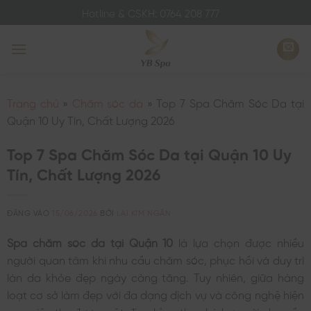
Bỏ
Hotline & CSKH: 0764 208 777
qua
nội
dung
Trang chủ
»
Chăm sóc da
»
Top 7 Spa Chăm Sóc Da tại
Quận 10 Uy Tín, Chất Lượng 2026
Top 7 Spa Chăm Sóc Da tại Quận 10 Uy
Tín, Chất Lượng 2026
ĐĂNG VÀO
15/06/2026
BỞI
LAI KIM NGÂN
Spa chăm sóc da tại Quận 10
là lựa chọn được nhiều
người quan tâm khi nhu cầu chăm sóc, phục hồi và duy trì
làn da khỏe đẹp ngày càng tăng. Tuy nhiên, giữa hàng
loạt cơ sở làm đẹp với đa dạng dịch vụ và công nghệ hiện
nay, việc tìm được một địa chỉ uy tín, phù hợp với nhu cầu