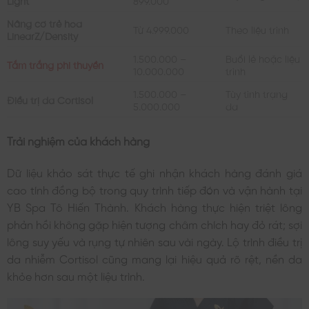
Nâng cơ trẻ hóa
Từ 4.999.000
Theo liệu trình
LinearZ/Density
1.500.000 –
Buổi lẻ hoặc liệu
Tắm trắng phi thuyền
10.000.000
trình
1.500.000 –
Tùy tình trạng
Điều trị da Cortisol
5.000.000
da
Trải nghiệm của khách hàng
Dữ liệu khảo sát thực tế ghi nhận khách hàng đánh giá
cao tính đồng bộ trong quy trình tiếp đón và vận hành tại
YB Spa Tô Hiến Thành. Khách hàng thực hiện triệt lông
phản hồi không gặp hiện tượng châm chích hay đỏ rát; sợi
lông suy yếu và rụng tự nhiên sau vài ngày. Lộ trình điều trị
da nhiễm Cortisol cũng mang lại hiệu quả rõ rệt, nền da
khỏe hơn sau một liệu trình.