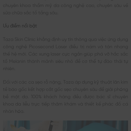
chuyên khoa thẩm mỹ da công nghệ cao, chuyên sâu về
sửa chữa sắc tố tầng sâu.
Ưu điểm nổi bật
Taza Skin Clinic khẳng định uy tín thông qua việc ứng dụng
công nghệ Picosecond Laser điều trị nám và tàn nhang
thế hệ mới. Các xung laser cực ngắn giúp phá vỡ hắc sắc
tố Melanin thành mảnh siêu nhỏ để cơ thể tự đào thải tự
nhiên.
Đối với các ca sẹo rỗ nặng, Taza áp dụng kỹ thuật lăn kim
tế bào gốc kết hợp cắt gốc sẹo chuyên sâu để giải phóng
bề mặt da. 100% khách hàng đều được bác sĩ chuyên
khoa da liễu trực tiếp thăm khám và thiết kế phác đồ cá
nhân hóa.