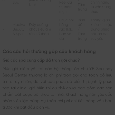
Spa
Peel da
chính hãng,
kim)
Tầm
trị thâm
tư vấn trung
trung
mụn
thực
Phục hồi
Bình
Không gian
Madiva
Đẩy dưỡng
hàng
dân
khép kín, tập
7
Beauty
chất siêu âm
rào lipid
/
trung phục
& Spa
tần số thấp
bảo vệ
Tầm
hồi làn da
da
trung
suy yếu
Các câu hỏi thường gặp của khách hàng
Giá các spa cung cấp đã trọn gói chưa?
Mức giá niêm yết tại các hệ thống lớn như YB Spa hay
Seoul Center thường là chi phí trọn gói cho toàn bộ liệu
trình. Tuy nhiên, đối với các phác đồ điều trị bệnh lý phức
tạp tại clinic, giá hiển thị có thể chưa bao gồm các sản
phẩm bắt buộc bôi thoa tại nhà. Khách hàng nên yêu cầu
nhân viên lập bảng dự toán chi phí chi tiết bằng văn bản
trước khi bắt đầu dịch vụ.