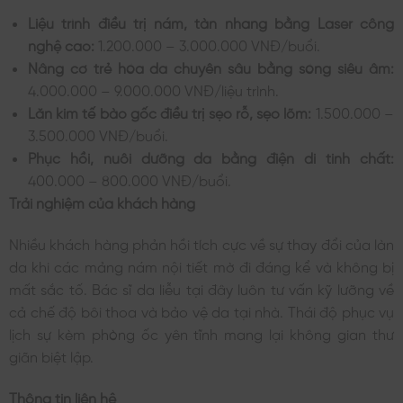
Liệu trình điều trị nám, tàn nhang bằng Laser công
nghệ cao:
1.200.000 – 3.000.000 VNĐ/buổi.
Nâng cơ trẻ hóa da chuyên sâu bằng sóng siêu âm:
4.000.000 – 9.000.000 VNĐ/liệu trình.
Lăn kim tế bào gốc điều trị sẹo rỗ, sẹo lõm:
1.500.000 –
3.500.000 VNĐ/buổi.
Phục hồi, nuôi dưỡng da bằng điện di tinh chất:
400.000 – 800.000 VNĐ/buổi.
Trải nghiệm của khách hàng
Nhiều khách hàng phản hồi tích cực về sự thay đổi của làn
da khi các mảng nám nội tiết mờ đi đáng kể và không bị
mất sắc tố. Bác sĩ da liễu tại đây luôn tư vấn kỹ lưỡng về
cả chế độ bôi thoa và bảo vệ da tại nhà. Thái độ phục vụ
lịch sự kèm phòng ốc yên tĩnh mang lại không gian thư
giãn biệt lập.
Thông tin liên hệ