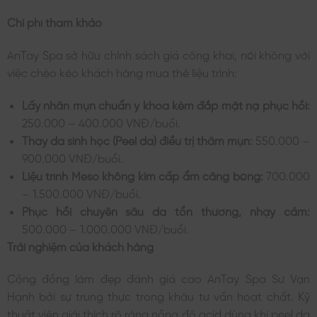
Chi phí tham khảo
AnTay Spa sở hữu chính sách giá công khai, nói không với
việc chèo kéo khách hàng mua thẻ liệu trình:
Lấy nhân mụn chuẩn y khoa kèm đắp mặt nạ phục hồi:
250.000 – 400.000 VNĐ/buổi.
Thay da sinh học (Peel da) điều trị thâm mụn:
550.000 –
900.000 VNĐ/buổi.
Liệu trình Meso không kim cấp ẩm căng bóng:
700.000
– 1.500.000 VNĐ/buổi.
Phục hồi chuyên sâu da tổn thương, nhạy cảm:
500.000 – 1.000.000 VNĐ/buổi.
Trải nghiệm của khách hàng
Cộng đồng làm đẹp đánh giá cao AnTay Spa Sư Vạn
Hạnh bởi sự trung thực trong khâu tư vấn hoạt chất. Kỹ
thuật viên giải thích rõ ràng nồng độ acid dùng khi peel da