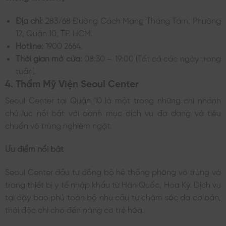
Địa chỉ:
283/68 Đường Cách Mạng Tháng Tám, Phường
12, Quận 10, TP. HCM.
Hotline:
1900 2664.
Thời gian mở cửa:
08:30 – 19:00 (Tất cả các ngày trong
tuần).
4. Thẩm Mỹ Viện Seoul Center
Seoul Center tại Quận 10 là một trong những chi nhánh
chủ lực nổi bật với danh mục dịch vụ đa dạng và tiêu
chuẩn vô trùng nghiêm ngặt.
Ưu điểm nổi bật
Seoul Center đầu tư đồng bộ hệ thống phòng vô trùng và
trang thiết bị y tế nhập khẩu từ Hàn Quốc, Hoa Kỳ. Dịch vụ
tại đây bao phủ toàn bộ nhu cầu từ chăm sóc da cơ bản,
thải độc chì cho đến nâng cơ trẻ hóa.