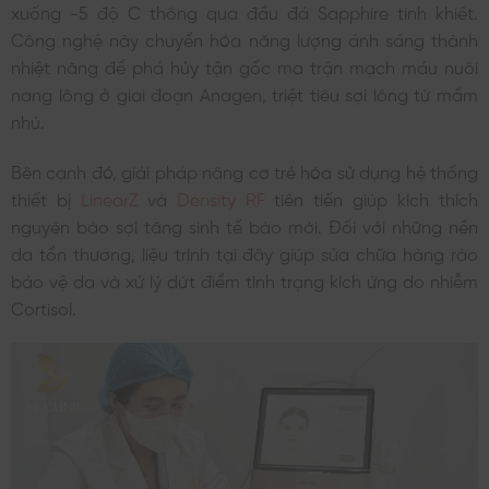
xuống -5 độ C thông qua đầu đá Sapphire tinh khiết.
Công nghệ này chuyển hóa năng lượng ánh sáng thành
nhiệt năng để phá hủy tận gốc ma trận mạch máu nuôi
nang lông ở giai đoạn Anagen, triệt tiêu sợi lông từ mầm
nhú.
Bên cạnh đó, giải pháp nâng cơ trẻ hóa sử dụng hệ thống
thiết bị
LinearZ
và
Density RF
tiên tiến giúp kích thích
nguyên bào sợi tăng sinh tế bào mới. Đối với những nền
da tổn thương, liệu trình tại đây giúp sửa chữa hàng rào
bảo vệ da và xử lý dứt điểm tình trạng kích ứng do nhiễm
Cortisol.