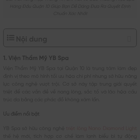
Hàng Đầu Quận 10 Giúp Bạn Dễ Dàng Đưa Ra Quyết Định
Chuẩn Xác Nhất
Nội dung
1. Viện Thẩm Mỹ YB Spa
Viện Thẩm Mỹ YB Spa tại Quận 10 là trung tâm làm đẹp
định vị theo mô hình tối ưu hóa chi phí nhưng sở hữu năng
lực công nghệ vượt trội. Cơ sở này tập trung giải quyết
triệt để các vấn đề về nang lông, sắc tố và lão hóa cấu
trúc da bằng các phác đồ không xâm lấn.
Ưu điểm nổi bật
YB Spa sở hữu công nghệ
triệt lông Nano Diamond Light
thế hệ mới, tích hợp cơ chế làm lạnh biểu bì tự động