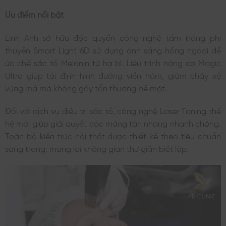
Ưu điểm nổi bật
Linh Anh sở hữu độc quyền công nghệ tắm trắng phi
thuyền Smart Light 6D sử dụng ánh sáng hồng ngoại để
ức chế sắc tố Melanin từ hạ bì. Liệu trình nâng cơ Magic
Ultra giúp tái định hình đường viền hàm, giảm chảy xệ
vùng má mà không gây tổn thương bề mặt.
Đối với dịch vụ điều trị sắc tố, công nghệ Laser Toning thế
hệ mới giúp giải quyết các mảng tàn nhang nhanh chóng.
Toàn bộ kiến trúc nội thất được thiết kế theo tiêu chuẩn
sang trọng, mang lại không gian thư giãn biệt lập.