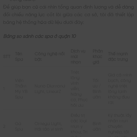
Để giúp bạn có cái nhìn tổng quan định lượng và dễ dàng
đối chiếu năng lực cốt lõi giữa các cơ sở, tôi đã thiết lập
bảng hệ thống hóa dữ liệu dưới đây:
Bảng so sánh các spa ở quận 10
Dịch vụ
Phân
Tên
Công nghệ nổi
Thế mạnh
STT
mũi
khúc
Spa
bật
đặc trưng
nhọn
giá
Triệt
Giá cả minh
lông
Viện
Tối
bạch, công
vĩnh
Thẩm
Nano Diamond
ưu /
nghệ triệt
1
viễn,
Mỹ YB
Light, LinearZ
Bình
lông lạnh
Nâng
Spa
dân
không đau
cơ, Phục
rát
hồi da
Điều trị
Kỹ thuật lấy
các loại
nhân mụn
Gà
Omega Light,
Bình
2
mụn y
chuyên
Spa
Hải tảo vi sinh
dân
khoa, Trị
nghiệp, tối
thâm
ưu chi phí