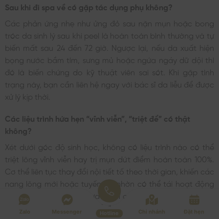
Sau khi đi spa về có gặp tác dụng phụ không?
Các phản ứng nhẹ như ửng đỏ sau nặn mụn hoặc bong
tróc da sinh lý sau khi peel là hoàn toàn bình thường và tự
biến mất sau 24 đến 72 giờ. Ngược lại, nếu da xuất hiện
bọng nước bầm tím, sưng mủ hoặc ngứa ngáy dữ dội thì
đó là biến chứng do kỹ thuật viên sai sót. Khi gặp tình
trạng này, bạn cần liên hệ ngay với bác sĩ da liễu để được
xử lý kịp thời.
Các liệu trình hứa hẹn “vĩnh viễn”, “triệt để” có thật
không?
Xét dưới góc độ sinh học, không có liệu trình nào có thể
triệt lông vĩnh viễn hay trị mụn dứt điểm hoàn toàn 100%.
Cơ thể liên tục thay đổi nội tiết tố theo thời gian, khiến các
nang lông mới hoặc tuyến bã nhờn có thể tái hoạt động
trở lại. Do đó, bạn nên lựa chọn các cơ sở uy tín có chính
sách bảo hành dài hạn để được hỗ trợ kiểm soát làn da
Zalo
Messenger
Chi nhánh
Đặt hẹn
Hotline