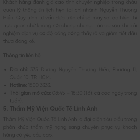
Khách hàng đánh giá cao tính chuyên nghiệp trong khâu
quản lý thông tin lịch hẹn tại chi nhánh Nguyễn Thượng
Hiền. Quy trình tư vấn dựa trên chỉ số máy soi da hiển thị
trực quan chứ không nói chung chung. Làn da sau khi trải
nghiệm dịch vụ có độ căng bóng thấy rõ và giảm tiết dầu
thừa đáng kể.
Thông tin liên hệ
Địa chỉ:
375 Đường Nguyễn Thượng Hiền, Phường 11,
Quận 10, TP. HCM.
Hotline:
1800 3333.
Thời gian mở cửa:
08:45 – 18:30 (Tất cả các ngày trong
tuần).
5. Thẩm Mỹ Viện Quốc Tế Linh Anh
Thẩm Mỹ Viện Quốc Tế Linh Anh là đại diện tiêu biểu trong
phân khúc thẩm mỹ hạng sang chuyên phục vụ khách
hàng có yêu cầu cao.