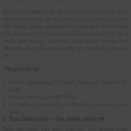
Khách hàng điều trị tại chi nhánh Đường 3 Tháng 2 ghi
nhận kỹ thuật viên có tay nghề cao, xử lý nhân mụn viêm
nhẹ nhàng không gây sưng bầm. Quy trình soi da bằng
máy phân tích đa tầng giúp người bệnh nhìn rõ mật độ vi
khuẩn dưới biểu bì. Tuy nhiên, lượng khách vào giờ cao
điểm khá đông nên bạn cần đặt lịch trước để tránh chờ
đợi.
Thông tin liên hệ
Địa chỉ: 200 Đường 3 Tháng 2, Phường 12, Quận 10, TP.
HCM.
Hotline: 096 916 4463/091 131 1113.
Thời gian mở cửa: 08:00 – 21:00 (Tất cả các ngày trong
tuần).
3. Taza Skin Clinic – Chi nhánh Quận 10
Taza Skin Clinic vận hành theo mô hình phòng khám