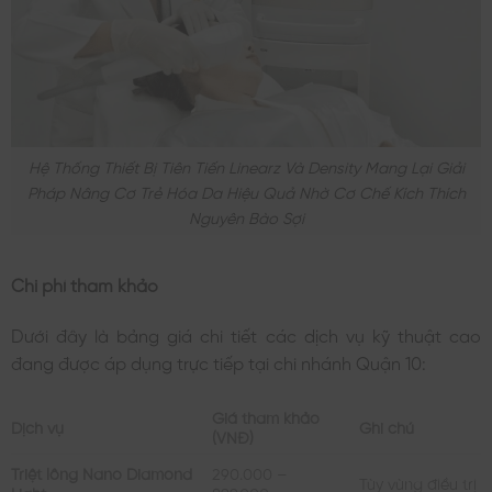
Hệ Thống Thiết Bị Tiên Tiến Linearz Và Density Mang Lại Giải
Pháp Nâng Cơ Trẻ Hóa Da Hiệu Quả Nhờ Cơ Chế Kích Thích
Nguyên Bào Sợi
Chi phí tham khảo
Dưới đây là bảng giá chi tiết các dịch vụ kỹ thuật cao
đang được áp dụng trực tiếp tại chi nhánh Quận 10:
Giá tham khảo
Dịch vụ
Ghi chú
(VNĐ)
Triệt lông Nano Diamond
290.000 –
Tùy vùng điều trị
Light
899.000