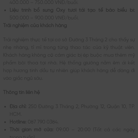
400.000 – 750.000 VNĐ/buổi.
Liệu trình bổ sung Oxy tươi tái tạo tế bào biểu bì:
500.000 – 900.000 VNĐ/buổi.
Trải nghiệm của khách hàng
Trải nghiệm thực tế tại cơ sở Đường 3 Tháng 2 cho thấy sự
nhẹ nhàng, tỉ mỉ trong từng thao tác của kỹ thuật viên.
Khách hàng không có cảm giác bị ép buộc mua thêm mỹ
phẩm bôi thoa tại nhà. Hệ thống giường nằm êm ái kết
hợp hương tinh dầu tự nhiên giúp khách hàng dễ dàng đi
vào giấc ngủ sâu.
Thông tin liên hệ
Địa chỉ:
250 Đường 3 Tháng 2, Phường 12, Quận 10, TP.
HCM.
Hotline:
087 790 0384.
Thời gian mở cửa:
09:00 – 20:00 (Tất cả các ngày
trong tuần).