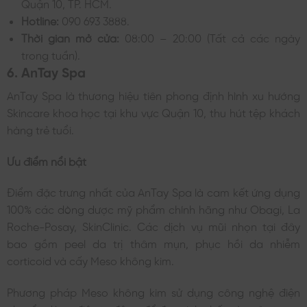
Quận 10, TP. HCM.
Hotline:
090 693 3888.
Thời gian mở cửa:
08:00 – 20:00 (Tất cả các ngày
trong tuần).
6. AnTay Spa
AnTay Spa là thương hiệu tiên phong định hình xu hướng
Skincare khoa học tại khu vực Quận 10, thu hút tệp khách
hàng trẻ tuổi.
Ưu điểm nổi bật
Điểm đặc trưng nhất của AnTay Spa là cam kết ứng dụng
100% các dòng dược mỹ phẩm chính hãng như Obagi, La
Roche-Posay, SkinClinic. Các dịch vụ mũi nhọn tại đây
bao gồm peel da trị thâm mụn, phục hồi da nhiễm
corticoid và cấy Meso không kim.
Phương pháp Meso không kim sử dụng công nghệ điện