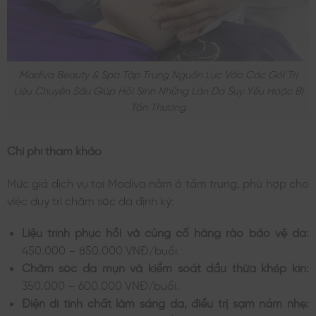
Madiva Beauty & Spa Tập Trung Nguồn Lực Vào Các Gói Trị
Liệu Chuyên Sâu Giúp Hồi Sinh Những Làn Da Suy Yếu Hoặc Bị
Tổn Thương
Chi phí tham khảo
Mức giá dịch vụ tại Madiva nằm ở tầm trung, phù hợp cho
việc duy trì chăm sóc da định kỳ:
Liệu trình phục hồi và củng cố hàng rào bảo vệ da:
450.000 – 850.000 VNĐ/buổi.
Chăm sóc da mụn và kiểm soát dầu thừa khép kín:
350.000 – 600.000 VNĐ/buổi.
Điện di tinh chất làm sáng da, điều trị sạm nám nhẹ: