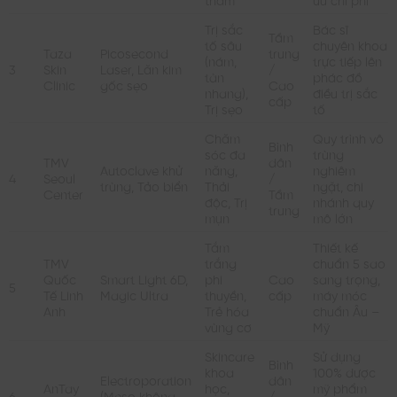
Trị sắc
Bác sĩ
Tầm
tố sâu
chuyên khoa
Taza
Picosecond
trung
(nám,
trực tiếp lên
3
Skin
Laser, Lăn kim
/
tàn
phác đồ
Clinic
gốc sẹo
Cao
nhang),
điều trị sắc
cấp
Trị sẹo
tố
Chăm
Quy trình vô
Bình
sóc đa
trùng
TMV
dân
Autoclave khử
năng,
nghiêm
4
Seoul
/
trùng, Tảo biển
Thải
ngặt, chi
Center
Tầm
độc, Trị
nhánh quy
trung
mụn
mô lớn
Tắm
Thiết kế
TMV
trắng
chuẩn 5 sao
Quốc
Smart Light 6D,
phi
Cao
sang trọng,
5
Tế Linh
Magic Ultra
thuyền,
cấp
máy móc
Anh
Trẻ hóa
chuẩn Âu –
vùng cơ
Mỹ
Skincare
Sử dụng
Bình
khoa
100% dược
Electroporation
dân
AnTay
học,
mỹ phẩm
6
(Meso không
/