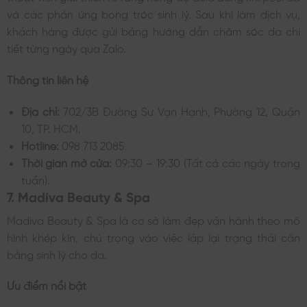
và các phản ứng bong tróc sinh lý. Sau khi làm dịch vụ,
khách hàng được gửi bảng hướng dẫn chăm sóc da chi
tiết từng ngày qua Zalo.
Thông tin liên hệ
Địa chỉ:
702/3B Đường Sư Vạn Hạnh, Phường 12, Quận
10, TP. HCM.
Hotline:
098 713 2085.
Thời gian mở cửa:
09:30 – 19:30 (Tất cả các ngày trong
tuần).
7. Madiva Beauty & Spa
Madiva Beauty & Spa là cơ sở làm đẹp vận hành theo mô
hình khép kín, chú trọng vào việc lập lại trạng thái cân
bằng sinh lý cho da.
Ưu điểm nổi bật