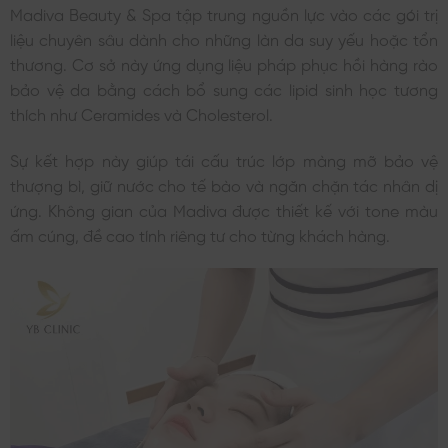
Madiva Beauty & Spa tập trung nguồn lực vào các gói trị
liệu chuyên sâu dành cho những làn da suy yếu hoặc tổn
thương. Cơ sở này ứng dụng liệu pháp phục hồi hàng rào
bảo vệ da bằng cách bổ sung các lipid sinh học tương
thích như Ceramides và Cholesterol.
Sự kết hợp này giúp tái cấu trúc lớp màng mỡ bảo vệ
thượng bì, giữ nước cho tế bào và ngăn chặn tác nhân dị
ứng. Không gian của Madiva được thiết kế với tone màu
ấm cúng, đề cao tính riêng tư cho từng khách hàng.