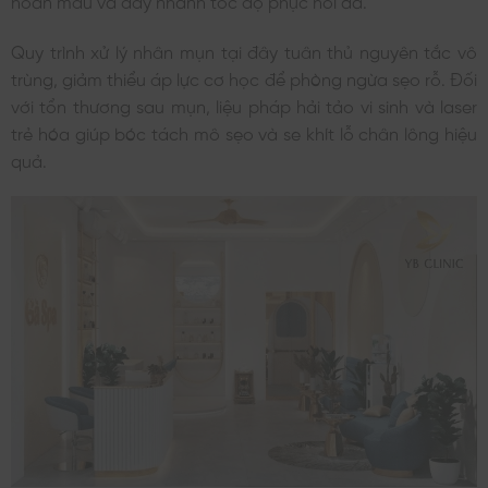
hoàn máu và đẩy nhanh tốc độ phục hồi da.
Quy trình xử lý nhân mụn tại đây tuân thủ nguyên tắc vô
trùng, giảm thiểu áp lực cơ học để phòng ngừa sẹo rỗ. Đối
với tổn thương sau mụn, liệu pháp hải tảo vi sinh và laser
trẻ hóa giúp bóc tách mô sẹo và se khít lỗ chân lông hiệu
quả.