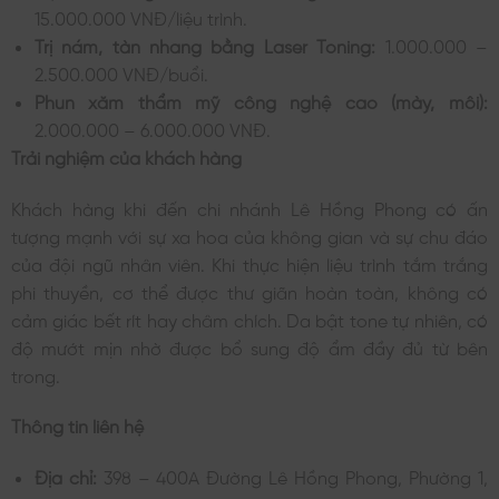
15.000.000 VNĐ/liệu trình.
Trị nám, tàn nhang bằng Laser Toning:
1.000.000 –
2.500.000 VNĐ/buổi.
Phun xăm thẩm mỹ công nghệ cao (mày, môi):
2.000.000 – 6.000.000 VNĐ.
Trải nghiệm của khách hàng
Khách hàng khi đến chi nhánh Lê Hồng Phong có ấn
tượng mạnh với sự xa hoa của không gian và sự chu đáo
của đội ngũ nhân viên. Khi thực hiện liệu trình tắm trắng
phi thuyền, cơ thể được thư giãn hoàn toàn, không có
cảm giác bết rít hay châm chích. Da bật tone tự nhiên, có
độ mướt mịn nhờ được bổ sung độ ẩm đầy đủ từ bên
trong.
Thông tin liên hệ
Địa chỉ:
398 – 400A Đường Lê Hồng Phong, Phường 1,