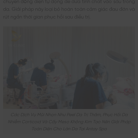
chuyển dòng điện tự động để đưa tinh chất vào sâu trong
da. Giải pháp này loại bỏ hoàn toàn cảm giác đau đớn và
rút ngắn thời gian phục hồi sau điều trị.
Các Dịch Vụ Mũi Nhọn Như Peel Da Trị Thâm, Phục Hồi Da
Nhiễm Corticoid Và Cấy Meso Không Kim Tạo Nên Giải Pháp
Toàn Diện Cho Làn Da Tại Antay Spa