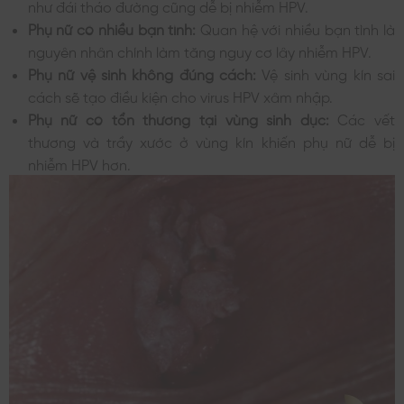
như đái tháo đường cũng dễ bị nhiễm HPV.
Phụ nữ có nhiều bạn tình:
Quan hệ với nhiều bạn tình là
nguyên nhân chính làm tăng nguy cơ lây nhiễm HPV.
Phụ nữ vệ sinh không đúng cách:
Vệ sinh vùng kín sai
cách sẽ tạo điều kiện cho virus HPV xâm nhập.
Phụ nữ có tổn thương tại vùng sinh dục:
Các vết
thương và trầy xước ở vùng kín khiến phụ nữ dễ bị
nhiễm HPV hơn.