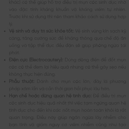
khác) có thể giúp hỗ trợ điều trị mụn cóc sinh dục nhờ
vào đặc tính kháng khuẩn và kháng viêm tự nhiên.
Trước khi sử dụng thì nên tham khảo cách sử dụng hợp
lý.
Vệ sinh và duy trì sức khỏe tốt:
Vệ sinh vùng kín sạch kỹ
càng, tăng cường sức đề kháng thông qua chế độ ăn
uống và tập thể dục đều đặn sẽ giúp phòng ngừa tái
phát.
Điện cực (Electrocautery):
Dùng dòng điện để đốt mụn
cóc có thể đem lại hiệu quả nhưng có thể gây sẹo nếu
không thực hiện đúng.
Phẫu thuật:
Dành cho mụn cóc lớn, đây là phương
pháp xâm lấn và cần thời gian hồi phục lâu hơn.
Hạn chế hoặc dừng quan hệ tình dục:
Để điều trị mụn
cóc sinh dục hiệu quả nhất thì việc tạm ngừng quan hệ
tình dục cho đến khi các nốt mụn hoàn toàn khỏi là rất
quan trọng. Điều này giúp ngăn ngừa lây nhiễm cho
bạn tình và giảm nguy cơ viêm nhiễm cũng như tạo