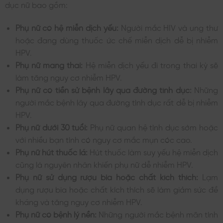
dục nữ bao gồm:
Phụ nữ có hệ miễn dịch yếu:
Người mắc HIV và ung thư
hoặc đang dùng thuốc ức chế miễn dịch dễ bị nhiễm
HPV.
Phụ nữ mang thai:
Hệ miễn dịch yếu đi trong thai kỳ sẽ
làm tăng nguy cơ nhiễm HPV.
Phụ nữ có tiền sử bệnh lây qua đường tình dục:
Những
người mắc bệnh lây qua đường tình dục rất dễ bị nhiễm
HPV.
Phụ nữ dưới 30 tuổi:
Phụ nữ quan hệ tình dục sớm hoặc
với nhiều bạn tình có nguy cơ mắc mụn cóc cao.
Phụ nữ hút thuốc lá:
Hút thuốc làm suy yếu hệ miễn dịch
cũng là nguyên nhân khiến phụ nữ dễ nhiễm HPV.
Phụ nữ sử dụng rượu bia hoặc chất kích thích:
Lạm
dụng rượu bia hoặc chất kích thích sẽ làm giảm sức đề
kháng và tăng nguy cơ nhiễm HPV.
Phụ nữ có bệnh lý nền:
Những người mắc bệnh mãn tính