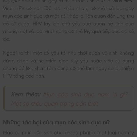
Nguyên nhân chính gây ra mụn cóc sinh dục là
virus HPV
.
Virus HPV có hơn 100 loại khác nhau, có một số loại gây
mụn cóc sinh dục và một số khác lại liên quan đến ung thư
cổ tử cung. HPV lây lan chủ yếu qua quan hệ tình dục
nhưng một số loại virus cũng có thể lây qua tiếp xúc da kề
da.
Ngoài ra thì một số yếu tố như thói quen vệ sinh không
đúng cách và hệ miễn dịch suy yếu hoặc việc sử dụng
chung đồ lót, khăn tắm cũng có thể làm nguy cơ bị nhiễm
HPV tăng cao hơn.
Xem thêm:
Mụn cóc sinh dục nam là gì?
Một số điều quan trọng cần biết
Những tác hại của mụn cóc sinh dục nữ
Mặc dù mụn cóc sinh dục không phải là một loại bệnh lý