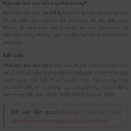
Mụn cóc sinh dục nữ có tự khỏi không?
Mụn cóc sinh dục
có thể tự khỏi
trong một vài trường hợp
khi hệ miễn dịch của cơ thể đủ mạnh để tiêu diệt virus.
Nhưng để tránh biến chứng và lây lan cho người khác thì
việc chủ động phòng ngừa và điều trị vẫn là lựa chọn an
toàn hơn.
Kết luận
Mụn cóc sinh dục nữ
là một vấn đề sức khỏe khá phổ biến
và có thể gây ảnh hưởng đến cả thể chất và tinh thần của
người bệnh. Việc hiểu rõ về nguyên nhân, triệu chứng cũng
như cách điều trị và phòng ngừa sẽ giúp phụ nữ chủ động
hơn trong việc bảo vệ sức khỏe sinh lý của bản thân.
Bài viết liên quan:
16 mẹo chữa mụn cóc
dân gian tại nhà hiệu quả và an toàn