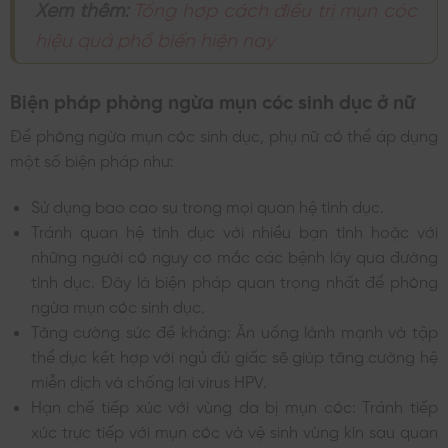
Xem thêm:
Tổng hợp cách điều trị mụn cóc
hiệu quả phổ biến hiện nay
Biện pháp phòng ngừa mụn cóc sinh dục ở nữ
Để phòng ngừa mụn cóc sinh dục, phụ nữ có thể áp dụng
một số biện pháp như:
Sử dụng bao cao su trong mọi quan hệ tình dục.
Tránh quan hệ tình dục với nhiều bạn tình hoặc với
những người có nguy cơ mắc các bệnh lây qua đường
tình dục. Đây là biện pháp quan trọng nhất để phòng
ngừa mụn cóc sinh dục.
Tăng cường sức đề kháng: Ăn uống lành mạnh và tập
thể dục kết hợp với ngủ đủ giấc sẽ giúp tăng cường hệ
miễn dịch và chống lại virus HPV.
Hạn chế tiếp xúc với vùng da bị mụn cóc: Tránh tiếp
xúc trực tiếp với mụn cóc và vệ sinh vùng kín sau quan