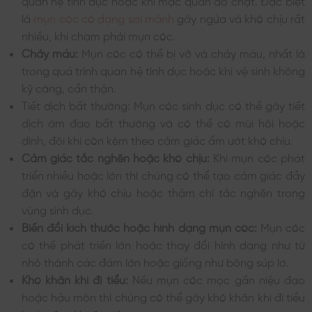
quan hệ tình dục hoặc khi mặc quần áo chật. Đặc biệt
là
mụn cóc có dạng sợi mảnh
gây ngứa và khó chịu rất
nhiều, khi chạm phải mụn cóc.
Chảy máu:
Mụn cóc có thể bị vỡ và chảy máu, nhất là
trong quá trình quan hệ tình dục hoặc khi vệ sinh không
kỹ càng, cẩn thận.
Tiết dịch bất thường: Mụn cóc sinh dục có thể gây tiết
dịch âm đạo bất thường và có thể có mùi hôi hoặc
dính, đôi khi còn kèm theo cảm giác ẩm ướt khó chịu.
Cảm giác tắc nghẽn hoặc khó chịu:
Khi mụn cóc phát
triển nhiều hoặc lớn thì chúng có thể tạo cảm giác đầy
đặn và gây khó chịu hoặc thậm chí tắc nghẽn trong
vùng sinh dục.
Biến đổi kích thước hoặc hình dạng mụn cóc:
Mụn cóc
có thể phát triển lớn hoặc thay đổi hình dạng như từ
nhỏ thành các đám lớn hoặc giống như bông súp lơ.
Khó khăn khi đi tiểu:
Nếu mụn cóc mọc gần niệu đạo
hoặc hậu môn thì chúng có thể gây khó khăn khi đi tiểu