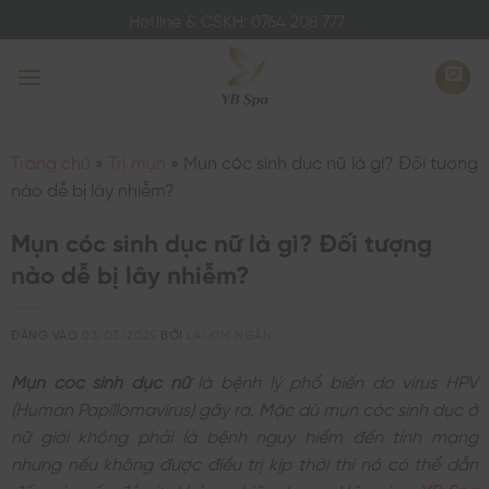
Bỏ
Hotline & CSKH: 0764 208 777
qua
nội
dung
Trang chủ
»
Trị mụn
»
Mụn cóc sinh dục nữ là gì? Đối tượng
nào dễ bị lây nhiễm?
Mụn cóc sinh dục nữ là gì? Đối tượng
nào dễ bị lây nhiễm?
ĐĂNG VÀO
03/03/2025
BỞI
LAI KIM NGÂN
Mụn cóc sinh dục nữ
là bệnh lý phổ biến do virus HPV
(Human Papillomavirus) gây ra. Mặc dù mụn cóc sinh dục ở
nữ giới không phải là bệnh nguy hiểm đến tính mạng
nhưng nếu không được điều trị kịp thời thì nó có thể dẫn
đến các vấn đề sức khỏe nghiêm trọng. Hãy cùng
YB Spa