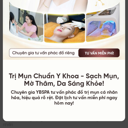
Nặn mụn có thể khiến vi khuẩn lan sâu vào nang lông,
Trị Mụn Chuẩn Y Khoa - Sạch Mụn,
gây
mụn mủ, sưng tấy và để lại sẹo lõm hoặc sẹo thâm
.
Mờ Thâm, Da Sáng Khỏe!
Nếu mụn chín, hãy đến
YB Spa
hoặc cơ sở y khoa uy tín để
được lấy nhân mụn an toàn, đúng quy trình vô trùng.
Chuyên gia YBSPA tư vấn phác đồ trị mụn cá nhân
hóa, hiệu quả rõ rệt. Đặt lịch tư vấn miễn phí ngay
hôm nay!
Các Sản Phẩm Tự Nhiên Hỗ Trợ Giảm Mụn Ở Tai
Nguyên
liệu tự
Công dụng
Cách dùng
nhiên