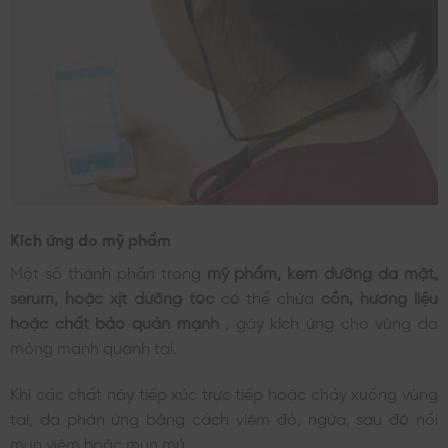
Kích ứng do mỹ phẩm
Một số thành phần trong
mỹ phẩm, kem dưỡng da mặt,
serum, hoặc xịt dưỡng tóc
có thể chứa
cồn, hương liệu
hoặc chất bảo quản mạnh
, gây kích ứng cho vùng da
mỏng manh quanh tai.
Khi các chất này tiếp xúc trực tiếp hoặc chảy xuống vùng
tai, da phản ứng bằng cách viêm đỏ, ngứa, sau đó nổi
mụn viêm hoặc mụn mủ.