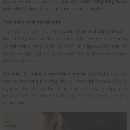
khuẩn và nấm dễ sinh sôi, dẫn đến
viêm nang lông hoặc
viêm da tiết bã
, từ đó hình thành mụn sưng đau.
Thói quen sử dụng tai nghe
Tai nghe và điện thoại là
nguồn chứa vi khuẩn tiềm ẩn
.
Nếu không được vệ sinh thường xuyên, bề mặt của chúng
có thể mang hàng nghìn vi khuẩn, khi tiếp xúc trực tiếp với
da tai – đặc biệt trong điều kiện nóng ẩm – sẽ dễ gây
viêm và nổi mụn.
Đặc biệt,
tai nghe in-ear hoặc chụp kín
gây bí da, tạo môi
trường ẩm nóng lý tưởng cho vi khuẩn phát triển. Đây là
nguyên nhân hàng đầu khiến mụn ở tai ngày càng phổ
biến ở giới trẻ, dân văn phòng và người thường xuyên
nghe nhạc.