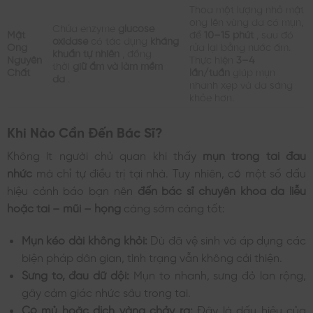
Thoa một lượng nhỏ mật
ong lên vùng da có mụn,
Chứa enzyme
glucose
Mật
để
10–15 phút
, sau đó
oxidase
có tác dụng
kháng
Ong
rửa lại bằng nước ấm.
khuẩn tự nhiên
, đồng
Nguyên
Thực hiện
3–4
thời
giữ ẩm và làm mềm
Chất
lần/tuần
giúp mụn
da
.
nhanh xẹp và da sáng
khỏe hơn.
Khi Nào Cần Đến Bác Sĩ?
Không ít người chủ quan khi thấy
mụn trong tai đau
nhức
mà chỉ tự điều trị tại nhà. Tuy nhiên, có một số dấu
hiệu cảnh báo bạn nên
đến bác sĩ chuyên khoa da liễu
hoặc tai – mũi – họng
càng sớm càng tốt:
Mụn kéo dài không khỏi:
Dù đã vệ sinh và áp dụng các
biện pháp dân gian, tình trạng vẫn không cải thiện.
Sưng to, đau dữ dội:
Mụn to nhanh, sưng đỏ lan rộng,
gây cảm giác nhức sâu trong tai.
Có mủ hoặc dịch vàng chảy ra:
Đây là dấu hiệu của