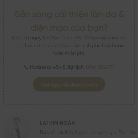
Sẵn sàng cải thiện làn da &
diện mạo của bạn?
Đặt lịch ngay tại
Viện Thẩm Mỹ YB Spa
để được soi
da, thăm khám và tư vấn liệu trình phù hợp hoàn
toàn miễn phí.
📞
Hotline tư vấn & đặt lịch:
0764.208.777
Gọi ngay để được tư vấn
LAI KIM NGÂN
Bác sĩ Lai Kim Ngân, chuyên gia Da liễu