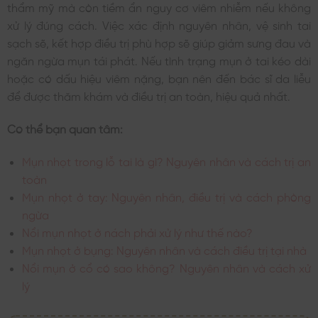
thẩm mỹ mà còn tiềm ẩn nguy cơ viêm nhiễm nếu không
xử lý đúng cách. Việc xác định nguyên nhân, vệ sinh tai
sạch sẽ, kết hợp điều trị phù hợp sẽ giúp giảm sưng đau và
ngăn ngừa mụn tái phát. Nếu tình trạng mụn ở tai kéo dài
hoặc có dấu hiệu viêm nặng, bạn nên đến bác sĩ da liễu
để được thăm khám và điều trị an toàn, hiệu quả nhất.
Có thể bạn quan tâm:
Mụn nhọt trong lỗ tai là gì? Nguyên nhân và cách trị an
toàn
Mụn nhọt ở tay: Nguyên nhân, điều trị và cách phòng
ngừa
Nổi mụn nhọt ở nách phải xử lý như thế nào?
Mụn nhọt ở bụng: Nguyên nhân và cách điều trị tại nhà
Nổi mụn ở cổ có sao không? Nguyên nhân và cách xử
lý