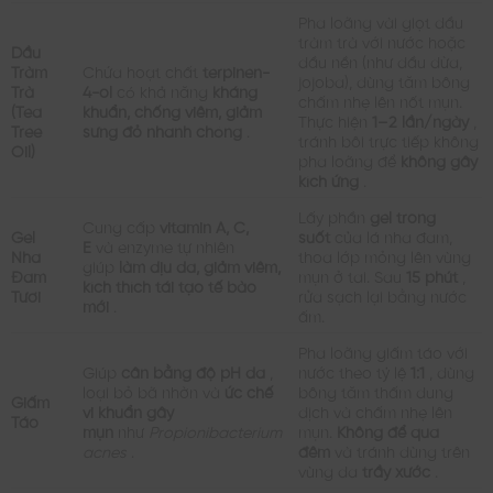
Pha loãng vài giọt dầu
tràm trà với nước hoặc
Dầu
dầu nền (như dầu dừa,
Tràm
Chứa hoạt chất
terpinen-
jojoba), dùng tăm bông
Trà
4-ol
có khả năng
kháng
chấm nhẹ lên nốt mụn.
(Tea
khuẩn, chống viêm, giảm
Thực hiện
1–2 lần/ngày
,
Tree
sưng đỏ nhanh chóng
.
tránh bôi trực tiếp không
Oil)
pha loãng để
không gây
kích ứng
.
Lấy phần
gel trong
Cung cấp
vitamin A, C,
Gel
suốt
của lá nha đam,
E
và enzyme tự nhiên
Nha
thoa lớp mỏng lên vùng
giúp
làm dịu da, giảm viêm,
Đam
mụn ở tai. Sau
15 phút
,
kích thích tái tạo tế bào
Tươi
rửa sạch lại bằng nước
mới
.
ấm.
Pha loãng giấm táo với
Giúp
cân bằng độ pH da
,
nước theo tỷ lệ
1:1
, dùng
loại bỏ bã nhờn và
ức chế
bông tăm thấm dung
Giấm
vi khuẩn gây
dịch và chấm nhẹ lên
Táo
mụn
như
Propionibacterium
mụn.
Không để qua
acnes
.
đêm
và tránh dùng trên
vùng da
trầy xước
.