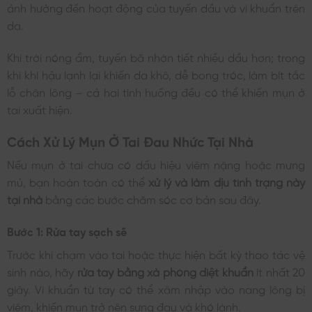
ảnh hưởng đến hoạt động của tuyến dầu và vi khuẩn trên
da.
Khi trời nóng ẩm, tuyến bã nhờn tiết nhiều dầu hơn; trong
khi khí hậu lạnh lại khiến da khô, dễ bong tróc, làm bít tắc
lỗ chân lông – cả hai tình huống đều có thể khiến mụn ở
tai xuất hiện.
Cách Xử Lý Mụn Ở Tai Đau Nhức Tại Nhà
Nếu mụn ở tai chưa có dấu hiệu viêm nặng hoặc mưng
mủ, bạn hoàn toàn có thể
xử lý và làm dịu tình trạng này
tại nhà
bằng các bước chăm sóc cơ bản sau đây.
Bước 1: Rửa tay sạch sẽ
Trước khi chạm vào tai hoặc thực hiện bất kỳ thao tác vệ
sinh nào, hãy
rửa tay bằng xà phòng diệt khuẩn
ít nhất 20
giây. Vi khuẩn từ tay có thể xâm nhập vào nang lông bị
viêm, khiến mụn trở nên sưng đau và khó lành.