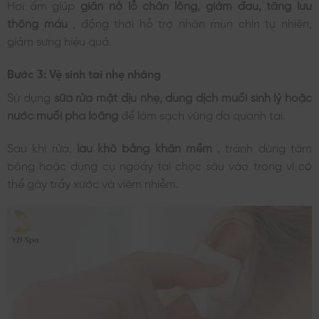
Hơi ấm giúp
giãn nở lỗ chân lông, giảm đau, tăng lưu
thông máu
, đồng thời hỗ trợ nhân mụn chín tự nhiên,
giảm sưng hiệu quả.
Bước 3: Vệ sinh tai nhẹ nhàng
Sử dụng
sữa rửa mặt dịu nhẹ, dung dịch muối sinh lý hoặc
nước muối pha loãng
để làm sạch vùng da quanh tai.
Sau khi rửa,
lau khô bằng khăn mềm
, tránh dùng tăm
bông hoặc dụng cụ ngoáy tai chọc sâu vào trong vì có
thể gây trầy xước và viêm nhiễm.