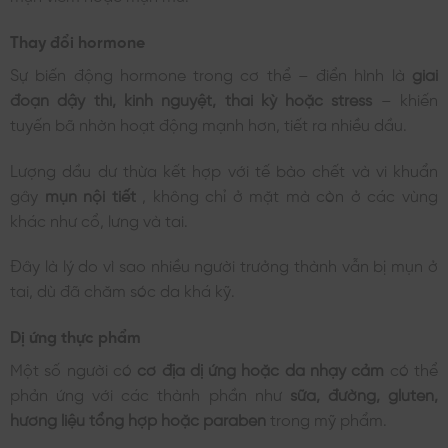
Thay đổi hormone
Sự biến động hormone trong cơ thể – điển hình là
giai
đoạn dậy thì, kinh nguyệt, thai kỳ hoặc stress
– khiến
tuyến bã nhờn hoạt động mạnh hơn, tiết ra nhiều dầu.
Lượng dầu dư thừa kết hợp với tế bào chết và vi khuẩn
gây
mụn nội tiết
, không chỉ ở mặt mà còn ở các vùng
khác như cổ, lưng và tai.
Đây là lý do vì sao nhiều người trưởng thành vẫn bị mụn ở
tai, dù đã chăm sóc da khá kỹ.
Dị ứng thực phẩm
Một số người có
cơ địa dị ứng hoặc da nhạy cảm
có thể
phản ứng với các thành phần như
sữa, đường, gluten,
hương liệu tổng hợp hoặc paraben
trong mỹ phẩm.