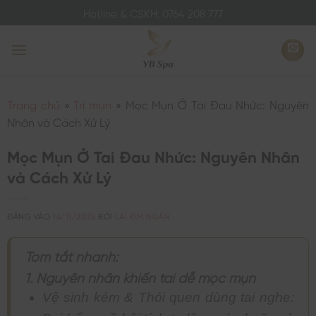
Bỏ
Hotline & CSKH: 0764 208 777
qua
nội
dung
Trang chủ
»
Trị mụn
»
Mọc Mụn Ở Tai Đau Nhức: Nguyên
Nhân và Cách Xử Lý
Mọc Mụn Ở Tai Đau Nhức: Nguyên Nhân
và Cách Xử Lý
ĐĂNG VÀO
14/11/2025
BỞI
LAI KIM NGÂN
Tóm tắt nhanh:
1. Nguyên nhân khiến tai dễ mọc mụn
Vệ sinh kém & Thói quen dùng tai nghe: