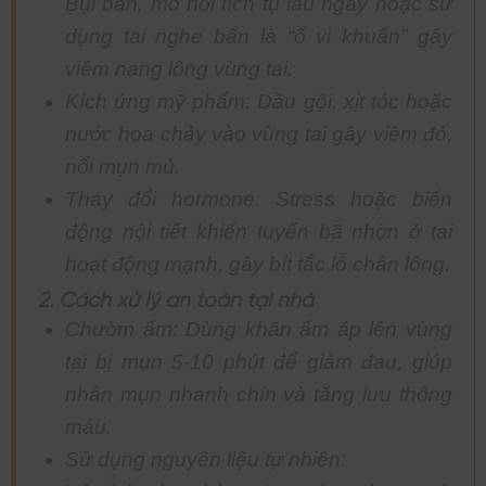
Bụi bẩn, mồ hôi tích tụ lâu ngày hoặc sử
dụng tai nghe bẩn là “ổ vi khuẩn” gây
viêm nang lông vùng tai.
Kích ứng mỹ phẩm: Dầu gội, xịt tóc hoặc
nước hoa chảy vào vùng tai gây viêm đỏ,
nổi mụn mủ.
Thay đổi hormone: Stress hoặc biến
động nội tiết khiến tuyến bã nhờn ở tai
hoạt động mạnh, gây bít tắc lỗ chân lông.
2. Cách xử lý an toàn tại nhà
Chườm ấm: Dùng khăn ấm áp lên vùng
tai bị mụn 5-10 phút để giảm đau, giúp
nhân mụn nhanh chín và tăng lưu thông
máu.
Sử dụng nguyên liệu tự nhiên: