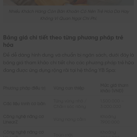
Nhiều Khách Hàng Còn Băn Khoăn Có Nên Trẻ Hóa Da Hay
Không Vì Quan Ngại Chi Phí.
Bảng giá chi tiết theo từng phương pháp trẻ
hóa
Để dễ dàng hình dung và chuẩn bị ngân sách, dưới đây là
bảng giá tham khảo chi tiết cho các phương pháp trẻ hóa
đang được ứng dụng rộng rãi tại hệ thống YB Spa:
Mức giá tham
Phương pháp điều trị
Vùng can thiệp
khảo (VNĐ)
Từng vùng nhỏ /
1.500.000 –
Các liệu trình cơ bản
Chăm sóc nông
3.000.000
Công nghệ nâng cơ
Khoảng
Vùng nọng cằm
LinearZ
7.900.000
Công nghệ nâng cơ
Khoảng
Toàn mặt