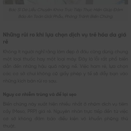
Bác Sĩ Da Liễu Chuyên Khoa Trực Tiếp Thực Hiện Giúp Đảm
Bảo An Toàn Giải Phẫu, Phòng Tránh Biến Chứng.
Những rủi ro khi lựa chọn dịch vụ trẻ hóa da giá
rẻ
Không ít người nghĩ rằng làm đẹp ở đâu cũng dùng chung
một loại thuốc hay một loại máy. Đây là lỗi rất phổ biến
dẫn đến những hậu quả nặng nề. Việc ham rẻ, lựa chọn
các cơ sở chui không có giấy phép y tế sẽ đẩy bạn vào
những kịch bản rủi ro sau.
Nguy cơ nhiễm trùng và để lại sẹo
Biến chứng này xuất hiện nhiều nhất ở nhóm dịch vụ tiêm
cấy (Meso, PRP) giá rẻ. Nguyên nhân trực tiếp đến từ việc
cơ sở không đảm bảo điều kiện vô khuẩn phòng thủ
thuật.