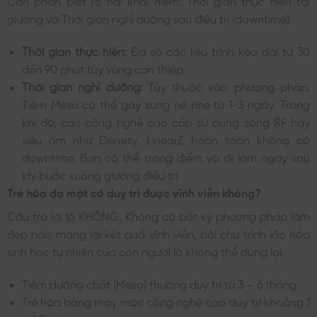
giường và Thời gian nghỉ dưỡng sau điều trị (downtime).
Thời gian thực hiện:
Đa số các liệu trình kéo dài từ 30
đến 90 phút tùy vùng can thiệp.
Thời gian nghỉ dưỡng:
Tùy thuộc vào phương pháp.
Tiêm Meso có thể gây sưng nề nhẹ từ 1-3 ngày. Trong
khi đó, các công nghệ cao cấp sử dụng sóng RF hay
siêu âm như Density, LinearZ hoàn toàn không có
downtime. Bạn có thể trang điểm và đi làm ngay sau
khi bước xuống giường điều trị.
Trẻ hóa da mặt có duy trì được vĩnh viễn không?
Câu trả lời là KHÔNG. Không có bất kỳ phương pháp làm
đẹp nào mang lại kết quả vĩnh viễn, bởi chu trình lão hóa
sinh học tự nhiên của con người là không thể dừng lại.
Tiêm dưỡng chất (Meso) thường duy trì từ 3 – 6 tháng.
Trẻ hóa bằng máy móc công nghệ cao duy trì khoảng 1