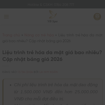
Bỏ
Hotline & CSKH: 0764 208 777
qua
nội
dung
Trang chủ
»
Nâng cơ trẻ hóa
»
Liệu trình trẻ hóa da mặt
giá bao nhiêu? Cập nhật bảng giá 2026
Liệu trình trẻ hóa da mặt giá bao nhiêu?
Cập nhật bảng giá 2026
ĐĂNG VÀO
13/06/2026
BỞI
LAI KIM NGÂN
Chi phí liệu trình trẻ hóa da mặt dao động
từ 1.500.000 VNĐ đến hơn 25.000.000
VNĐ cho mỗi đợt điều trị.