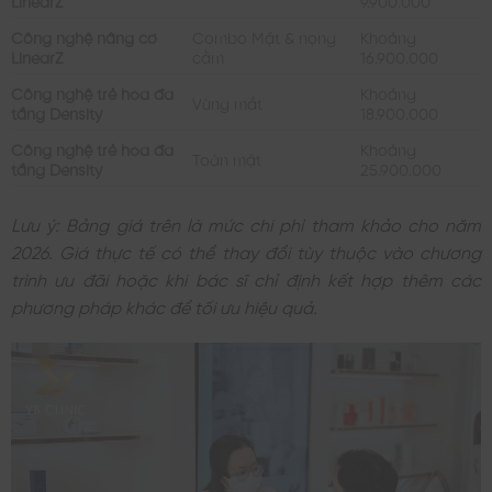
LinearZ
9.900.000
Công nghệ nâng cơ
Combo Mặt & nọng
Khoảng
LinearZ
cằm
16.900.000
Công nghệ trẻ hóa đa
Khoảng
Vùng mắt
tầng Density
18.900.000
Công nghệ trẻ hóa đa
Khoảng
Toàn mặt
tầng Density
25.900.000
Lưu ý: Bảng giá trên là mức chi phí tham khảo cho năm
2026. Giá thực tế có thể thay đổi tùy thuộc vào chương
trình ưu đãi hoặc khi bác sĩ chỉ định kết hợp thêm các
phương pháp khác để tối ưu hiệu quả.