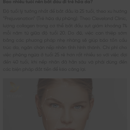
Bao nhiêu tuổi nên bắt đầu đi trẻ hóa da?
Độ tuổi lý tưởng nhất để bắt đầu là 25 tuổi, theo xu hướng
“Prejuvenation” (Trẻ hóa dự phòng). Theo Cleveland Clinic,
lượng collagen trong cơ thể bắt đầu sụt giảm khoảng 1%
mỗi năm từ giữa độ tuổi 20. Do đó, việc can thiệp sớm
bằng các phương pháp nhẹ nhàng sẽ giúp bảo tồn cấu
trúc da, ngăn chặn nếp nhăn tĩnh hình thành. Chi phí cho
việc phòng ngừa ở tuổi 25 rẻ hơn rất nhiều so với việc đợi
đến 40 tuổi, khi nếp nhăn đã hằn sâu và phải dùng đến
các biện pháp đắt tiền để kéo căng lại.