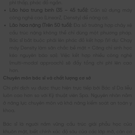
phí thấp, phác đồ ngắn.
Lão hóa trung bình (35 – 45 tuổi):
Cần sử dụng máy
công nghệ cao (LinearZ, Density) để nâng cơ.
Lão hóa nặng (Trên 50 tuổi):
Đa số trường hợp chảy xệ
cấu trúc nặng không thể chỉ dùng một phương pháp.
Bác sĩ bắt buộc phải lên phác đồ kết hợp (Ví dụ: Chạy
máy Density làm săn chắc bề mặt + Căng chỉ sinh học
kéo nguyên bào sợi). Việc kết hợp nhiều công nghệ
(multi-modal approach) sẽ đẩy tổng chi phí lên cao
hơn.
Chuyên môn bác sĩ và chất lượng cơ sở
Chi phí dịch vụ được thực hiện trực tiếp bởi Bác sĩ Da liễu
luôn cao hơn so với Kỹ thuật viên Spa. Nguyên nhân nằm
ở năng lực chuyên môn và khả năng kiểm soát an toàn y
khoa.
Bác sĩ là người nắm vững cấu trúc giải phẫu học của
khuôn mặt, biết chính xác độ sâu của các lớp mỡ, cân cơ