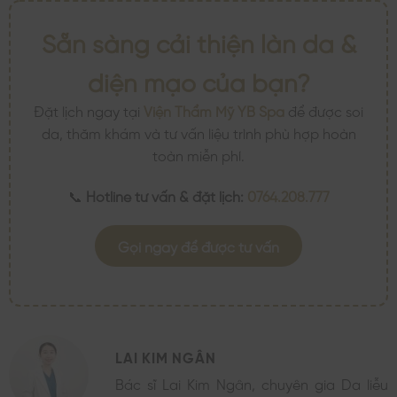
Sẵn sàng cải thiện làn da &
diện mạo của bạn?
Đặt lịch ngay tại
Viện Thẩm Mỹ YB Spa
để được soi
da, thăm khám và tư vấn liệu trình phù hợp hoàn
toàn miễn phí.
📞
Hotline tư vấn & đặt lịch:
0764.208.777
Gọi ngay để được tư vấn
LAI KIM NGÂN
Bác sĩ Lai Kim Ngân, chuyên gia Da liễu