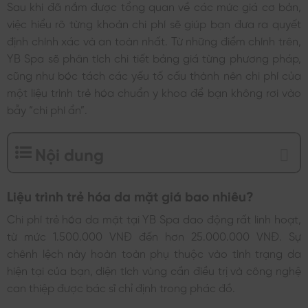
Sau khi đã nắm được tổng quan về các mức giá cơ bản,
việc hiểu rõ từng khoản chi phí sẽ giúp bạn đưa ra quyết
định chính xác và an toàn nhất. Từ những điểm chính trên,
YB Spa sẽ phân tích chi tiết bảng giá từng phương pháp,
cũng như bóc tách các yếu tố cấu thành nên chi phí của
một liệu trình trẻ hóa chuẩn y khoa để bạn không rơi vào
bẫy “chi phí ẩn”.
Nội dung
Liệu trình trẻ hóa da mặt giá bao nhiêu?
Chi phí trẻ hóa da mặt tại YB Spa dao động rất linh hoạt,
từ mức 1.500.000 VNĐ đến hơn 25.000.000 VNĐ. Sự
chênh lệch này hoàn toàn phụ thuộc vào tình trạng da
hiện tại của bạn, diện tích vùng cần điều trị và công nghệ
can thiệp được bác sĩ chỉ định trong phác đồ.