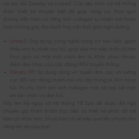
với bộ đôi Density và LinearZ. Các liệu trình tại hệ thống
được thiết kế chuyên biệt để giúp nâng cơ, thon gọn
đường viền hàm và tăng sinh collagen tự nhiên mà hoàn
toàn không gây đau buốt hay cần thời gian nghỉ dưỡng.
LinearZ
:
Ứng dụng công nghệ nâng cơ tiên tiến, giảm
thiểu tích tụ nhiệt cục bộ, giúp xóa mờ nếp nhăn và làm
thon gọn cơ mặt một cách êm ái, khắc phục nhược
điểm đau nhức của các dòng HIFU truyền thống.
Density RF
:
Sử dụng sóng vô tuyến đơn cực và lưỡng
cực (RF) tác động mạnh mẽ vào lớp trung bì, kích hoạt
tức thì chu trình sản sinh collagen mới, tái tạo bề mặt
da săn chắc và đàn hồi.
Hãy liên hệ ngay với hệ thống YB Spa để được đội ngũ
chuyên gia thăm khám trực tiếp và thiết kế phác đồ trẻ
hóa cá nhân hóa, tối ưu hóa cả về hiệu quả lẫn chi phí cho
riêng làn da của bạn.