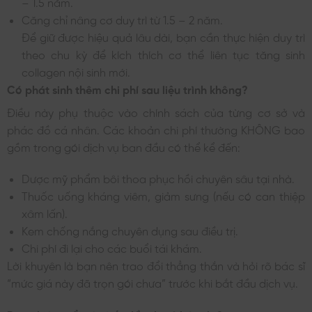
– 1.5 năm.
Căng chỉ nâng cơ duy trì từ 1.5 – 2 năm.
Để giữ được hiệu quả lâu dài, bạn cần thực hiện duy trì
theo chu kỳ để kích thích cơ thể liên tục tăng sinh
collagen nội sinh mới.
Có phát sinh thêm chi phí sau liệu trình không?
Điều này phụ thuộc vào chính sách của từng cơ sở và
phác đồ cá nhân. Các khoản chi phí thường KHÔNG bao
gồm trong gói dịch vụ ban đầu có thể kể đến:
Dược mỹ phẩm bôi thoa phục hồi chuyên sâu tại nhà.
Thuốc uống kháng viêm, giảm sưng (nếu có can thiệp
xâm lấn).
Kem chống nắng chuyên dụng sau điều trị.
Chi phí đi lại cho các buổi tái khám.
Lời khuyên là bạn nên trao đổi thẳng thắn và hỏi rõ bác sĩ
“mức giá này đã trọn gói chưa” trước khi bắt đầu dịch vụ.