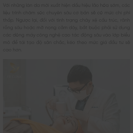
Với những làn da mới xuất hiện dấu hiệu lão hóa sớm, các
liệu trình chăm sóc chuyên sâu cơ bản sẽ có mức chi phí
thấp. Ngược lại, đối với tình trạng chảy xệ cấu trúc, rãnh
rồng sâu hoặc mỡ nọng cằm dày, bắt buộc phải sử dụng
các dòng máy công nghệ cao tác động sâu vào lớp biểu
mô để tái tạo độ săn chắc, kéo theo mức giá đầu tư sẽ
cao hơn.