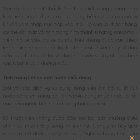
Việc sử dụng hoạt chất không tinh khiết, dùng chung bơm
kim tiêm hoặc không sát trùng kỹ bề mặt da sẽ đưa vi
khuẩn xâm nhập trực tiếp vào mô. Hệ quả là khách hàng
có thể đối mặt với tình trạng hình thành u hạt (granuloma),
viêm mô tế bào, áp xe có mủ. Nếu không được can thiệp
kháng sinh và rạch dẫn lưu kịp thời, các ổ viêm này sẽ dẫn
đến hoại tử mô, để lại sẹo lõm vĩnh viễn và lây nhiễm chéo
các bệnh lý qua đường máu.
Tình trạng liệt cơ mặt hoặc biến dạng
Đối với các dịch vụ sử dụng sóng siêu âm hội tụ (HIFU)
hoặc căng chỉ nâng cơ, rủi ro biến dạng khuôn mặt là rất
cao nếu người thực hiện không phải là bác sĩ.
Kỹ thuật viên không được đào tạo bài bản thường điều
chỉnh sai mức năng lượng, khiến nhiệt lượng phá hủy quá
mức lớp mỡ dưới da gây hóp má. Nghiêm trọng hơn, nếu