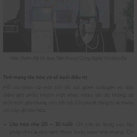
Viện Thẩm Mỹ Yb Spa Tiên Phong Công Nghệ Trẻ Hóa Da.
Tình trạng lão hóa và số buổi điều trị
Mỗi cá nhân có một tốc độ sụt giảm collagen và đặc
điểm giải phẫu khuôn mặt khác nhau, do đó không có
một mức giá chung cho tất cả. Chi phí sẽ tăng tỷ lệ thuận
với cấp độ lão hóa:
Lão hóa nhẹ (25 – 30 tuổi):
Chỉ cần sử dụng các liệu
pháp đơn lẻ như tiêm Meso hoặc laser nhẹ nhàng. Chi