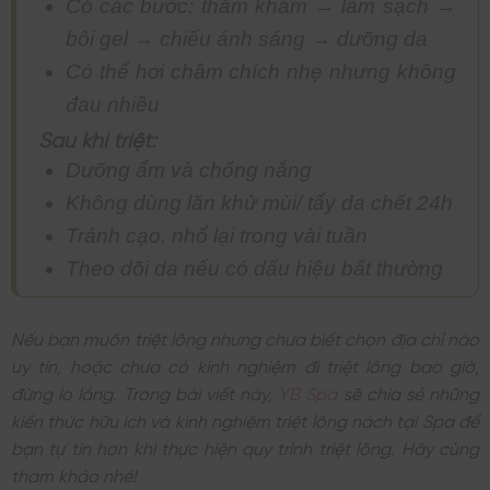
Có các bước: thăm khám → làm sạch →
bôi gel → chiếu ánh sáng → dưỡng da
Có thể hơi châm chích nhẹ nhưng không
đau nhiều
Sau khi triệt:
Dưỡng ẩm và chống nắng
Không dùng lăn khử mùi/ tẩy da chết 24h
Tránh cạo, nhổ lại trong vài tuần
Theo dõi da nếu có dấu hiệu bất thường
Nếu bạn muốn triệt lông nhưng chưa biết chọn địa chỉ nào
uy tín, hoặc chưa có kinh nghiệm đi triệt lông bao giờ,
đừng lo lắng. Trong bài viết này,
YB Spa
sẽ chia sẻ những
kiến thức hữu ích và kinh nghiệm triệt lông nách tại Spa để
bạn tự tin hơn khi thực hiện quy trình triệt lông. Hãy cùng
tham khảo nhé!