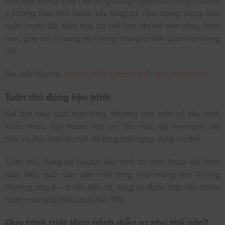
ý không nên nhổ hoặc tẩy lông tại nhà trong vòng một
tuần trước đó. Việc này có thể làm da trở nên nhạy cảm
hơn, gây tổn thương và không mang lại kết quả như mong
đợi.
Bài viết hữu ích:
6 cách trị lông nách tuổi dậy thì tại nhà
Tuân thủ đúng liệu trình
Để đạt hiệu quả triệt lông, thường cần một số liệu trình
khác nhau, tùy thuộc vào cơ địa, mức độ hormone, độ
tuổi và đặc biệt là mật độ lông trên từng vùng cơ thể.
Tuân thủ đúng kế hoạch liệu trình là chìa khóa để đảm
bảo hiệu quả của việc triệt lông như mong đợi. Thông
thường, sau 6 – 8 lần điều trị, lông sẽ được triệt tiêu hoàn
toàn, mang lại hiệu quả đến 99%.
Quy trình triệt lông nách diễn ra như thế nào?