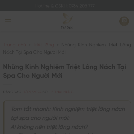
Bỏ
Hotline & CSKH: 0764 208 777
qua
nội
dung
Trang chủ
»
Triệt lông
»
Những Kinh Nghiệm Triệt Lông
Nách Tại Spa Cho Người Mới
Những Kinh Nghiệm Triệt Lông Nách Tại
Spa Cho Người Mới
ĐĂNG VÀO
11/09/2024
BỞI
LÊ THÁI HƯNG
Tóm tắt nhanh: Kinh nghiệm triệt lông nách
tại spa cho người mới
:
Ai không nên triệt lông nách?