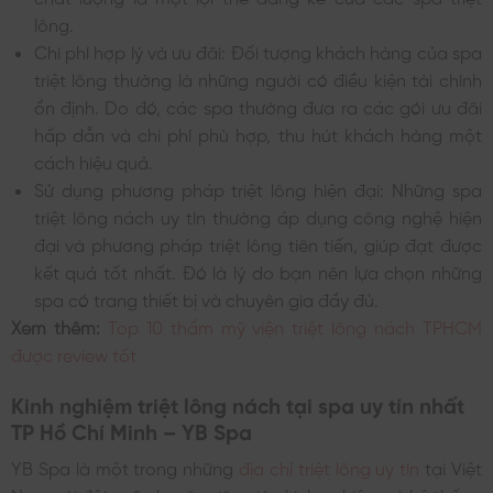
lông.
Chi phí hợp lý và ưu đãi: Đối tượng khách hàng của spa
triệt lông thường là những người có điều kiện tài chính
ổn định. Do đó, các spa thường đưa ra các gói ưu đãi
hấp dẫn và chi phí phù hợp, thu hút khách hàng một
cách hiệu quả.
Sử dụng phương pháp triệt lông hiện đại: Những spa
triệt lông nách uy tín thường áp dụng công nghệ hiện
đại và phương pháp triệt lông tiên tiến, giúp đạt được
kết quả tốt nhất. Đó là lý do bạn nên lựa chọn những
spa có trang thiết bị và chuyên gia đầy đủ.
Xem thêm:
Top 10 thẩm mỹ viện triệt lông nách TPHCM
được review tốt
Kinh nghiệm triệt lông nách tại spa uy tín nhất
TP Hồ Chí Minh – YB Spa
YB Spa là một trong những
địa chỉ triệt lông uy tín
tại Việt