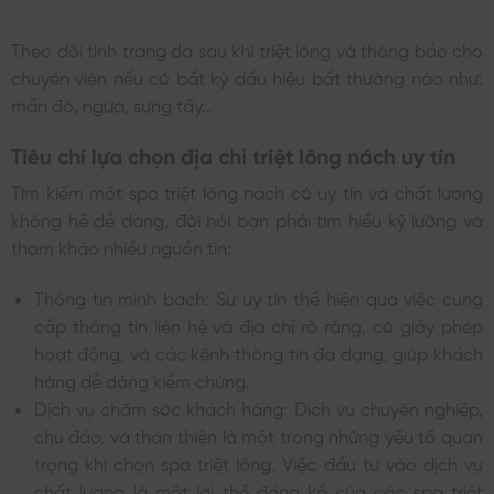
Theo dõi tình trạng da sau khi triệt lông và thông báo cho
chuyên viên nếu có bất kỳ dấu hiệu bất thường nào như:
mẩn đỏ, ngứa, sưng tấy…
Tiêu chí lựa chọn địa chỉ triệt lông nách uy tín
Tìm kiếm một spa triệt lông nách có uy tín và chất lượng
không hề dễ dàng, đòi hỏi bạn phải tìm hiểu kỹ lưỡng và
tham khảo nhiều nguồn tin:
Thông tin minh bạch: Sự uy tín thể hiện qua việc cung
cấp thông tin liên hệ và địa chỉ rõ ràng, có giấy phép
hoạt động, và các kênh thông tin đa dạng, giúp khách
hàng dễ dàng kiểm chứng.
Dịch vụ chăm sóc khách hàng: Dịch vụ chuyên nghiệp,
chu đáo, và thân thiện là một trong những yếu tố quan
trọng khi chọn spa triệt lông. Việc đầu tư vào dịch vụ
chất lượng là một lợi thế đáng kể của các spa triệt