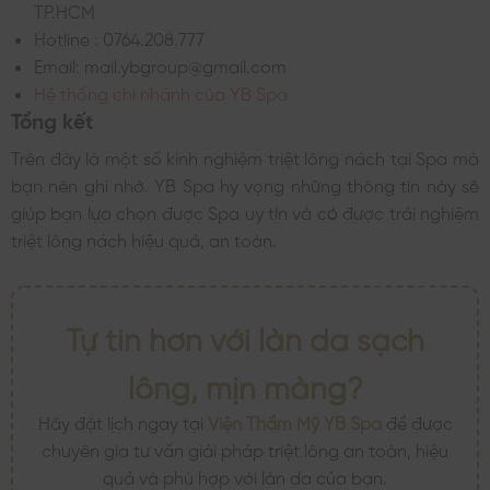
TP.HCM
Hotline : 0764.208.777
Email: mail.ybgroup@gmail.com
Hệ thống chi nhánh của YB Spa
Tổng kết
Trên đây là một số kinh nghiệm triệt lông nách tại Spa mà
bạn nên ghi nhớ. YB Spa hy vọng những thông tin này sẽ
giúp bạn lựa chọn được Spa uy tín và có được trải nghiệm
triệt lông nách hiệu quả, an toàn.
Tự tin hơn với làn da sạch
lông, mịn màng?
Hãy đặt lịch ngay tại
Viện Thẩm Mỹ YB Spa
để được
chuyên gia tư vấn giải pháp triệt lông an toàn, hiệu
quả và phù hợp với làn da của bạn.