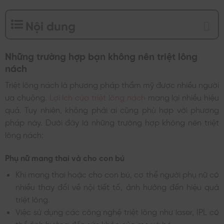
Nội dung
Những trường hợp bạn không nên triệt lông
nách
Triệt lông nách là phương pháp thẩm mỹ được nhiều người
ưa chuộng.
Lợi ích của triệt lông nách
mang lại nhiều hiệu
quả. Tuy nhiên, không phải ai cũng phù hợp với phương
pháp này. Dưới đây là những trường hợp không nên triệt
lông nách:
Phụ nữ mang thai và cho con bú
Khi mang thai hoặc cho con bú, cơ thể người phụ nữ có
nhiều thay đổi về nội tiết tố, ảnh hưởng đến hiệu quả
triệt lông.
Việc sử dụng các công nghệ triệt lông như laser, IPL có
thể ảnh hưởng đến sức khỏe của mẹ và bé.