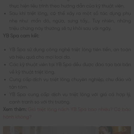
thực hiện liệu trình theo hướng dẫn của kỹ thuật viên.
Sau khi triệt lông, có thể xảy ra một số tác dụng phụ
nhẹ như: mẩn đỏ, ngứa, sưng tấy… Tuy nhiên, những
triệu chứng này thường sẽ tự khỏi sau vài ngày.
YB Spa cam kết:
YB Spa sử dụng công nghệ triệt lông tiên tiến, an toàn
và hiệu quả cho mọi loại da.
Các kỹ thuật viên tại YB Spa đều được đào tạo bài bản
về kỹ thuật triệt lông.
Cung cấp dịch vụ triệt lông chuyên nghiệp, chu đáo và
tận tâm.
YB Spa cung cấp dịch vụ triệt lông với giá cả hợp lý,
cạnh tranh so với thị trường.
Xem thêm:
Giá triệt lông nách YB Spa bao nhiêu? Có bảo
hành không?