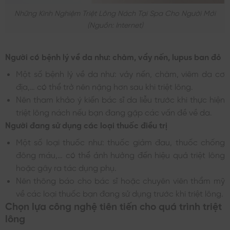
Những Kinh Nghiệm Triệt Lông Nách Tại Spa Cho Người Mới
(nguồn: Internet)
Người có bệnh lý về da như: chàm, vẩy nến, lupus ban đỏ
Một số bệnh lý về da như: vảy nến, chàm, viêm da cơ
địa,… có thể trở nên nặng hơn sau khi triệt lông.
Nên tham khảo ý kiến bác sĩ da liễu trước khi thực hiện
triệt lông nách nếu bạn đang gặp các vấn đề về da.
Người đang sử dụng các loại thuốc điều trị
Một số loại thuốc như: thuốc giảm đau, thuốc chống
đông máu,… có thể ảnh hưởng đến hiệu quả triệt lông
hoặc gây ra tác dụng phụ.
Nên thông báo cho bác sĩ hoặc chuyên viên thẩm mỹ
về các loại thuốc bạn đang sử dụng trước khi triệt lông.
Chọn lựa công nghệ tiên tiến cho quá trình triệt
lông