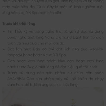
Nam với đội ngũ chuyên viên giàu kinh nghiệm và hệ thống
máy móc hiện đại. Dưới đây là một số kinh nghiệm triệt
lông nách tại YB Spa bạn nên biết:
Trước khi triệt lông
Tìm hiểu kỹ về công nghệ triệt lông: YB Spa sử dụng
công nghệ triệt lông Nano Diamond Light tiên tiến, an
toàn và hiệu quả cho mọi loại da.
Đặt lịch hẹn: Bạn có thể đặt lịch hẹn qua website,
fanpage hoặc hotline của YB Spa.
Cạo hoặc wax lông nách: Nên cạo hoặc wax lông
nách trước 24 giờ triệt lông để đạt hiệu quả tốt nhất.
Tránh sử dụng các sản phẩm có chứa cồn hoặc
AHA/BHA: Các sản phẩm này có thể khiến da nhạy
cảm hơn, dễ bị kích ứng sau khi triệt lông.