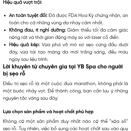
Hiệu quả vượt trội:
An toàn tuyệt đối:
Đã được FDA Hoa Kỳ chứng nhận, an
toàn cho cả những vùng da nhạy cảm nhất.
Không đau, ít nghỉ dưỡng:
Giảm thiểu tối đa cảm giác
nóng rát và thời gian đóng mày so với laser cổ điển.
Hiệu quả kép:
Vừa phá vỡ mô xơ sẹo cứng đầu dưới
đáy, vừa tái tạo màng da mới trắng sáng, đều màu
ngay sau liệu trình.
Lời khuyên từ chuyên gia tại YB Spa cho người
bị sẹo rỗ
Điều trị sẹo rỗ là một cuộc đua marathon, không phải là
một bước nhảy vọt. Để thành công, bạn cần lưu ý những
nguyên tắc vàng sau đây:
Lựa chọn sản phẩm và hoạt chất phù hợp
Không có một sản phẩm duy nhất nào có thể “xóa sổ”
sẹo rỗ. Tuy nhiên, việc bổ sung các hoạt chất sau vào quy