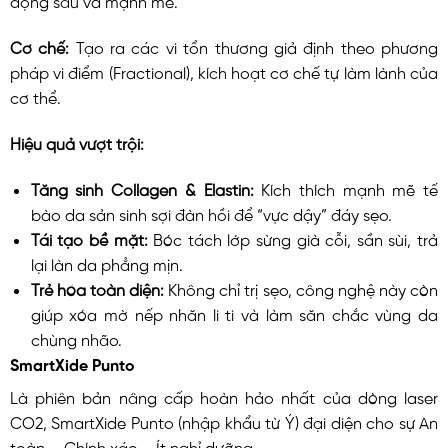
động sâu và mạnh mẽ.
Cơ chế:
Tạo ra các vi tổn thương giả định theo phương
pháp vi điểm (Fractional), kích hoạt cơ chế tự làm lành của
cơ thể.
Hiệu quả vượt trội:
Tăng sinh Collagen & Elastin:
Kích thích mạnh mẽ tế
bào da sản sinh sợi đàn hồi để “vực dậy” đáy sẹo.
Tái tạo bề mặt:
Bóc tách lớp sừng già cỗi, sần sùi, trả
lại làn da phẳng mịn.
Trẻ hóa toàn diện:
Không chỉ trị sẹo, công nghệ này còn
giúp xóa mờ nếp nhăn li ti và làm săn chắc vùng da
chùng nhão.
SmartXide Punto
Là phiên bản nâng cấp hoàn hảo nhất của dòng laser
CO2, SmartXide Punto (nhập khẩu từ Ý) đại diện cho sự An
toàn – Chính xác – Ít nghỉ dưỡng.