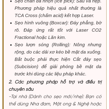
Sẹo chân đá nhọn (Ice pick): Sâu và hẹp.
Phương pháp hiệu quả nhất thường là
TCA Cross (chấm acid) kết hợp Laser.
Sẹo hình vuông (Boxcar): Đáy phẳng, bờ
rõ. Đáp ứng rất tốt với Laser CO2
Fractional hoặc Lăn kim.
Sẹo lượn sóng (Rolling): Nông nhưng
rộng, do các dải xơ kéo bề mặt da xuống.
Bắt buộc phải thực hiện Cắt đáy sẹo
(Subcision) để giải phóng bề mặt da
trước khi dùng các liệu pháp khác.
2. Các phương pháp hỗ trợ và điều trị
chuyên sâu
-Tại nhà (Dành cho sẹo mới/nhẹ): Bạn có
thể dùng Nha đam, Mật ong & Nghệ hoặc