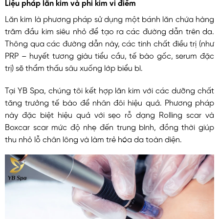
Liệu pháp lăn kim và phi kim vi điểm
Lăn kim là phương pháp sử dụng một bánh lăn chứa hàng
trăm đầu kim siêu nhỏ để tạo ra các đường dẫn trên da.
Thông qua các đường dẫn này, các tinh chất điều trị (như
PRP – huyết tương giàu tiểu cầu, tế bào gốc, serum đặc
trị) sẽ thẩm thấu sâu xuống lớp biểu bì.
Tại YB Spa, chúng tôi kết hợp lăn kim với các dưỡng chất
tăng trưởng tế bào để nhân đôi hiệu quả. Phương pháp
này đặc biệt hiệu quả với sẹo rỗ dạng Rolling scar và
Boxcar scar mức độ nhẹ đến trung bình, đồng thời giúp
thu nhỏ lỗ chân lông và làm trẻ hóa da toàn diện.