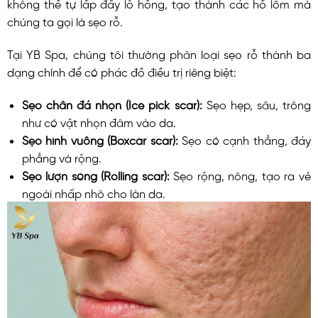
không thể tự lấp đầy lỗ hổng, tạo thành các hố lõm mà
chúng ta gọi là sẹo rỗ.
Tại YB Spa, chúng tôi thường phân loại sẹo rỗ thành ba
dạng chính để có phác đồ điều trị riêng biệt:
Sẹo chân đá nhọn (Ice pick scar):
Sẹo hẹp, sâu, trông
như có vật nhọn đâm vào da.
Sẹo hình vuông (Boxcar scar):
Sẹo có cạnh thẳng, đáy
phẳng và rộng.
Sẹo lượn sóng (Rolling scar):
Sẹo rộng, nông, tạo ra vẻ
ngoài nhấp nhô cho làn da.