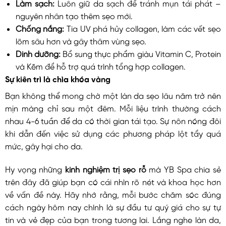
Làm sạch:
Luôn giữ da sạch để tránh mụn tái phát –
nguyên nhân tạo thêm sẹo mới.
Chống nắng:
Tia UV phá hủy collagen, làm các vết sẹo
lõm sâu hơn và gây thâm vùng sẹo.
Dinh dưỡng:
Bổ sung thực phẩm giàu Vitamin C, Protein
và Kẽm để hỗ trợ quá trình tổng hợp collagen.
Sự kiên trì là chìa khóa vàng
Bạn không thể mong chờ một làn da sẹo lâu năm trở nên
mịn màng chỉ sau một đêm. Mỗi liệu trình thường cách
nhau 4-6 tuần để da có thời gian tái tạo. Sự nôn nóng đôi
khi dẫn đến việc sử dụng các phương pháp lột tẩy quá
mức, gây hại cho da.
Hy vọng những
kinh nghiệm trị sẹo rỗ
mà YB Spa chia sẻ
trên đây đã giúp bạn có cái nhìn rõ nét và khoa học hơn
về vấn đề này. Hãy nhớ rằng, mỗi bước chăm sóc đúng
cách ngày hôm nay chính là sự đầu tư quý giá cho sự tự
tin và vẻ đẹp của bạn trong tương lai. Lắng nghe làn da,