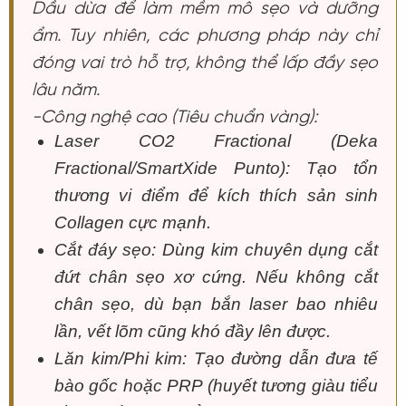
Dầu dừa để làm mềm mô sẹo và dưỡng
ẩm. Tuy nhiên, các phương pháp này chỉ
đóng vai trò hỗ trợ, không thể lấp đầy sẹo
lâu năm.
-Công nghệ cao (Tiêu chuẩn vàng):
Laser CO2 Fractional (Deka
Fractional/SmartXide Punto): Tạo tổn
thương vi điểm để kích thích sản sinh
Collagen cực mạnh.
Cắt đáy sẹo: Dùng kim chuyên dụng cắt
đứt chân sẹo xơ cứng. Nếu không cắt
chân sẹo, dù bạn bắn laser bao nhiêu
lần, vết lõm cũng khó đầy lên được.
Lăn kim/Phi kim: Tạo đường dẫn đưa tế
bào gốc hoặc PRP (huyết tương giàu tiểu