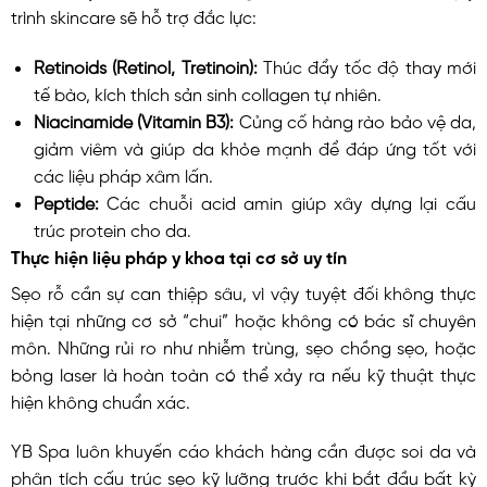
trình skincare sẽ hỗ trợ đắc lực:
Retinoids (Retinol, Tretinoin):
Thúc đẩy tốc độ thay mới
tế bào, kích thích sản sinh collagen tự nhiên.
Niacinamide (Vitamin B3):
Củng cố hàng rào bảo vệ da,
giảm viêm và giúp da khỏe mạnh để đáp ứng tốt với
các liệu pháp xâm lấn.
Peptide:
Các chuỗi acid amin giúp xây dựng lại cấu
trúc protein cho da.
Thực hiện liệu pháp y khoa tại cơ sở uy tín
Sẹo rỗ cần sự can thiệp sâu, vì vậy tuyệt đối không thực
hiện tại những cơ sở “chui” hoặc không có bác sĩ chuyên
môn. Những rủi ro như nhiễm trùng, sẹo chồng sẹo, hoặc
bỏng laser là hoàn toàn có thể xảy ra nếu kỹ thuật thực
hiện không chuẩn xác.
YB Spa luôn khuyến cáo khách hàng cần được soi da và
phân tích cấu trúc sẹo kỹ lưỡng trước khi bắt đầu bất kỳ