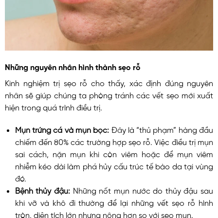
Những nguyên nhân hình thành sẹo rỗ
Kinh nghiệm trị sẹo rỗ cho thấy, xác định đúng nguyên
nhân sẽ giúp chúng ta phòng tránh các vết sẹo mới xuất
hiện trong quá trình điều trị.
Mụn trứng cá và mụn bọc:
Đây là “thủ phạm” hàng đầu
chiếm đến 80% các trường hợp sẹo rỗ. Việc điều trị mụn
sai cách, nặn mụn khi còn viêm hoặc để mụn viêm
nhiễm kéo dài làm phá hủy cấu trúc tế bào da tại vùng
đó.
Bệnh thủy đậu:
Những nốt mụn nước do thủy đậu sau
khi vỡ và khô đi thường để lại những vết sẹo rỗ hình
tròn, diện tích lớn nhưng nông hơn so với sẹo mụn.