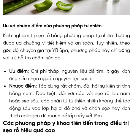
Ưu và nhược điểm của phương pháp tự nhiên
Kinh nghiệm trị sẹo rỗ bằng phương pháp tự nhiên thường
được ưa chuộng vì tiết kiệm và an toàn. Tuy nhiên, theo
góc độ chuyên gia tại YB Spa, phương pháp này chỉ đóng
vai trò hỗ trợ chăm sóc da.
Ưu điểm:
Chi phí thấp, nguyên liệu dễ tìm, ít gây kích
ứng nếu chọn nguồn nguyên liệu sạch.
Nhược điểm:
Tác dụng rất chậm, đòi hỏi sự kiên trì tính
bằng năm. Đặc biệt, đối với các vết sẹo rỗ lâu năm
hoặc sẹo sâu, các phân tử từ thiên nhiên không thể tác
động sâu vào lớp hạ bì để phá vỡ chân sẹo hay kích
thích collagen đủ mạnh để lấp đầy vết lõm.
Các phương pháp y khoa tiên tiến trong điều trị
sẹo rỗ hiệu quả cao