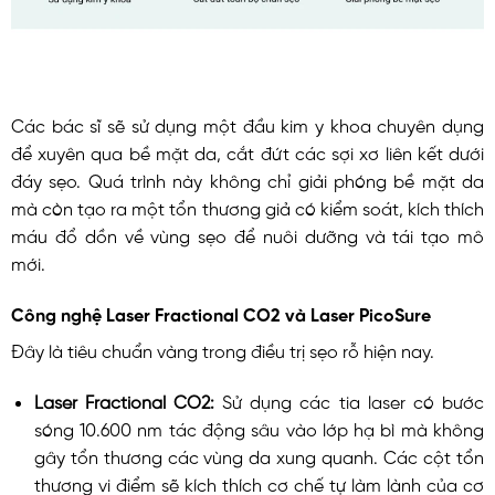
Các bác sĩ sẽ sử dụng một đầu kim y khoa chuyên dụng
để xuyên qua bề mặt da, cắt đứt các sợi xơ liên kết dưới
đáy sẹo. Quá trình này không chỉ giải phóng bề mặt da
mà còn tạo ra một tổn thương giả có kiểm soát, kích thích
máu đổ dồn về vùng sẹo để nuôi dưỡng và tái tạo mô
mới.
Công nghệ Laser Fractional CO2 và Laser PicoSure
Đây là tiêu chuẩn vàng trong điều trị sẹo rỗ hiện nay.
Laser Fractional CO2:
Sử dụng các tia laser có bước
sóng 10.600 nm tác động sâu vào lớp hạ bì mà không
gây tổn thương các vùng da xung quanh. Các cột tổn
thương vi điểm sẽ kích thích cơ chế tự làm lành của cơ