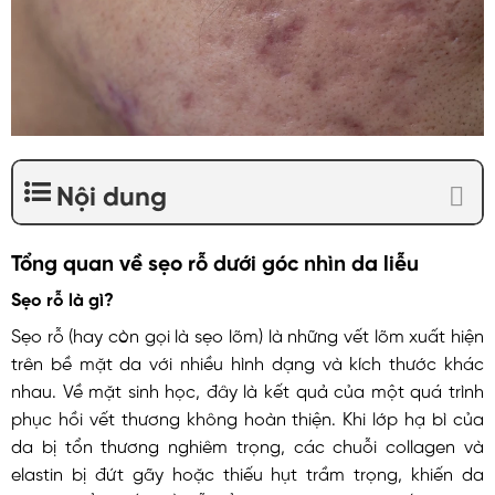
Nội dung
Tổng quan về sẹo rỗ dưới góc nhìn da liễu
Sẹo rỗ là gì?
Sẹo rỗ (hay còn gọi là sẹo lõm) là những vết lõm xuất hiện
trên bề mặt da với nhiều hình dạng và kích thước khác
nhau. Về mặt sinh học, đây là kết quả của một quá trình
phục hồi vết thương không hoàn thiện. Khi lớp hạ bì của
da bị tổn thương nghiêm trọng, các chuỗi collagen và
elastin bị đứt gãy hoặc thiếu hụt trầm trọng, khiến da