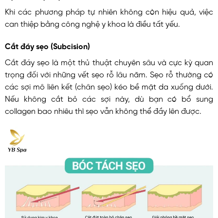
Khi các phương pháp tự nhiên không còn hiệu quả, việc
can thiệp bằng công nghệ y khoa là điều tất yếu.
Cắt đáy sẹo (Subcision)
Cắt đáy sẹo là một thủ thuật chuyên sâu và cực kỳ quan
trọng đối với những vết sẹo rỗ lâu năm. Sẹo rỗ thường có
các sợi mô liên kết (chân sẹo) kéo bề mặt da xuống dưới.
Nếu không cắt bỏ các sợi này, dù bạn có bổ sung
collagen bao nhiêu thì sẹo vẫn không thể đầy lên được.