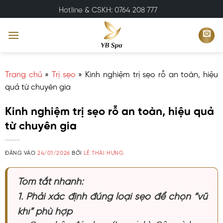
Bỏ
Hotline & CSKH: 0764 208 777
qua
nội
dung
Trang chủ
»
Trị sẹo
»
Kinh nghiệm trị sẹo rỗ an toàn, hiệu
quả từ chuyên gia
Kinh nghiệm trị sẹo rỗ an toàn, hiệu quả
từ chuyên gia
ĐĂNG VÀO
24/01/2026
BỞI
LÊ THÁI HƯNG
Tóm tắt nhanh:
1. Phải xác định đúng loại sẹo để chọn “vũ
khí” phù hợp