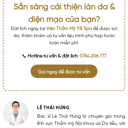
Sẵn sàng cải thiện làn da &
diện mạo của bạn?
Đặt lịch ngay tại
Viện Thẩm Mỹ YB Spa
để được soi
da, thăm khám và tư vấn liệu trình phù hợp hoàn
toàn miễn phí.
📞
Hotline tư vấn & đặt lịch:
0764.208.777
Gọi ngay để được tư vấn
LÊ THÁI HƯNG
Bác sĩ Lê Thái Hưng là chuyên gia trong
lĩnh vực Thẩm mỹ Nội khoa và Da liễu, với