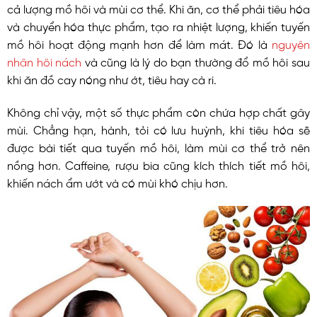
cả lượng mồ hôi và mùi cơ thể. Khi ăn, cơ thể phải tiêu hóa
và chuyển hóa thực phẩm, tạo ra nhiệt lượng, khiến tuyến
mồ hôi hoạt động mạnh hơn để làm mát. Đó là
nguyên
nhân hôi nách
và cũng là lý do bạn thường đổ mồ hôi sau
khi ăn đồ cay nóng như ớt, tiêu hay cà ri.
Không chỉ vậy, một số thực phẩm còn chứa hợp chất gây
mùi. Chẳng hạn, hành, tỏi có lưu huỳnh, khi tiêu hóa sẽ
được bài tiết qua tuyến mồ hôi, làm mùi cơ thể trở nên
nồng hơn. Caffeine, rượu bia cũng kích thích tiết mồ hôi,
khiến nách ẩm ướt và có mùi khó chịu hơn.