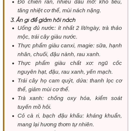
Đồ chiên rán, nhiều dầu mỡ: khó tiêu,
tăng nhiệt cơ thể, mùi nách nặng.
3. Ăn gì để giảm hôi nách
Uống đủ nước: ít nhất 2 lít/ngày, trà thảo
mộc, trái cây giàu nước.
Thực phẩm giàu canxi, magie: sữa, hạnh
nhân, chuối, đậu nành, rau xanh.
Thực phẩm giàu chất xơ: ngũ cốc
nguyên hạt, đậu, rau xanh, yến mạch.
Trái cây họ cam quýt, dứa: thanh lọc cơ
thể, giảm mùi cơ thể.
Trà xanh: chống oxy hóa, kiểm soát
tuyến mồ hôi.
Cỏ cà ri, bạch đậu khấu: kháng khuẩn,
mang lại hương thơm tự nhiên.