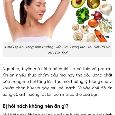
Chế Độ Ăn Uống Ảnh Hưởng Đến Cả Lượng Mồ Hôi Tiết Ra Và
Mùi Cơ Thể
Ngoài ra, tuyến mồ hôi ở nách tiết ra cả lipid và protein.
Khi ăn nhiều thực phẩm dầu mỡ hay thịt đỏ, lượng chất
béo trong mồ hôi tăng lên, tạo môi trường lý tưởng cho vi
khuẩn phân hủy và gây mùi hôi nách. Vì vậy, chế độ ăn
uống có ảnh hưởng rất lớn đến mùi cơ thể của bạn.
Bị hôi nách không nên ăn gì?
Mùi hôi nách không chỉ do tuyến mồ hôi mà còn chịu ảnh