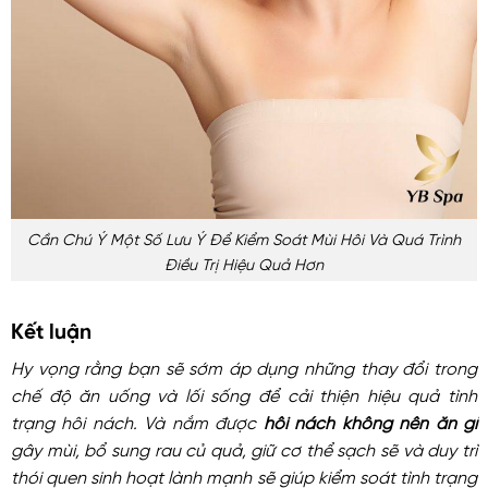
Cần Chú Ý Một Số Lưu Ý Để Kiểm Soát Mùi Hôi Và Quá Trình
Điều Trị Hiệu Quả Hơn
Kết luận
Hy vọng rằng bạn sẽ sớm áp dụng những thay đổi trong
chế độ ăn uống và lối sống để cải thiện hiệu quả tình
trạng hôi nách. Và nắm được
hôi nách không nên ăn gì
gây mùi, bổ sung rau củ quả, giữ cơ thể sạch sẽ và duy trì
thói quen sinh hoạt lành mạnh sẽ giúp kiểm soát tình trạng