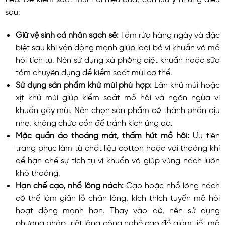
sau:
Giữ vệ sinh cá nhân sạch sẽ:
Tắm rửa hàng ngày và đặc
biệt sau khi vận động mạnh giúp loại bỏ vi khuẩn và mồ
hôi tích tụ. Nên sử dụng xà phòng diệt khuẩn hoặc sữa
tắm chuyên dụng để kiểm soát mùi cơ thể.
Sử dụng sản phẩm khử mùi phù hợp:
Lăn khử mùi hoặc
xịt khử mùi giúp kiểm soát mồ hôi và ngăn ngừa vi
khuẩn gây mùi. Nên chọn sản phẩm có thành phần dịu
nhẹ, không chứa cồn để tránh kích ứng da.
Mặc quần áo thoáng mát, thấm hút mồ hôi:
Ưu tiên
trang phục làm từ chất liệu cotton hoặc vải thoáng khí
để hạn chế sự tích tụ vi khuẩn và giúp vùng nách luôn
khô thoáng.
Hạn chế cạo, nhổ lông nách:
Cạo hoặc nhổ lông nách
có thể làm giãn lỗ chân lông, kích thích tuyến mồ hôi
hoạt động mạnh hơn. Thay vào đó, nên sử dụng
phương pháp triệt lông công nghệ cao để giảm tiết mồ