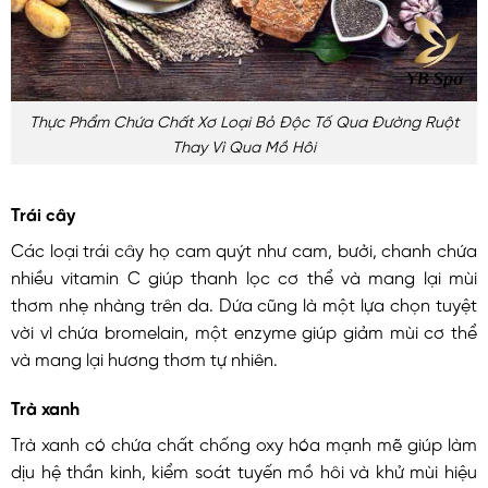
Thực Phẩm Chứa Chất Xơ Loại Bỏ Độc Tố Qua Đường Ruột
Thay Vì Qua Mồ Hôi
Trái cây
Các loại trái cây họ cam quýt như cam, bưởi, chanh chứa
nhiều vitamin C giúp thanh lọc cơ thể và mang lại mùi
thơm nhẹ nhàng trên da. Dứa cũng là một lựa chọn tuyệt
vời vì chứa bromelain, một enzyme giúp giảm mùi cơ thể
và mang lại hương thơm tự nhiên.
Trà xanh
Trà xanh có chứa chất chống oxy hóa mạnh mẽ giúp làm
dịu hệ thần kinh, kiểm soát tuyến mồ hôi và khử mùi hiệu