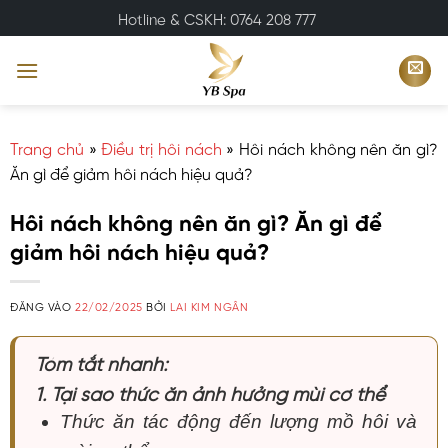
Bỏ
Hotline & CSKH: 0764 208 777
qua
nội
dung
Trang chủ
»
Điều trị hôi nách
»
Hôi nách không nên ăn gì?
Ăn gì để giảm hôi nách hiệu quả?
Hôi nách không nên ăn gì? Ăn gì để
giảm hôi nách hiệu quả?
ĐĂNG VÀO
22/02/2025
BỞI
LAI KIM NGÂN
Tóm tắt nhanh:
1. Tại sao thức ăn ảnh hưởng mùi cơ thể
Thức ăn tác động đến lượng mồ hôi và