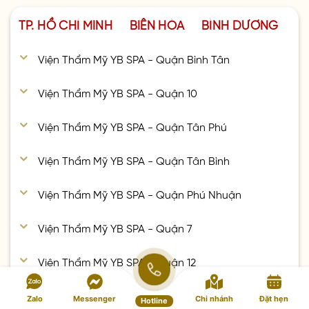
TP. HỒ CHÍ MINH
BIÊN HÒA
BÌNH DƯƠNG
Viện Thẩm Mỹ YB SPA - Quận Bình Tân
Viện Thẩm Mỹ YB SPA - Quận 10
Viện Thẩm Mỹ YB SPA - Quận Tân Phú
Viện Thẩm Mỹ YB SPA - Quận Tân Bình
Viện Thẩm Mỹ YB SPA - Quận Phú Nhuận
Viện Thẩm Mỹ YB SPA - Quận 7
Viện Thẩm Mỹ YB SPA - Quận 12
Viện Thẩm Mỹ YB SPA - Quận Gò Vấp
Zalo
Messenger
Chi nhánh
Đặt hẹn
Hotline