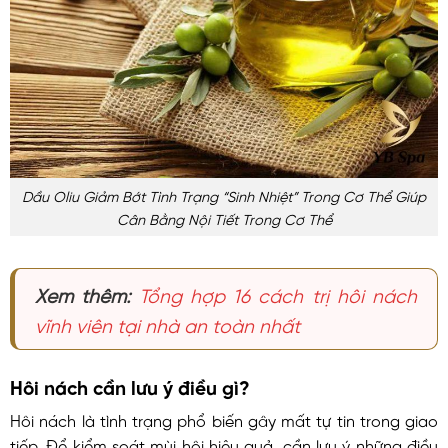
Dầu Oliu Giảm Bớt Tình Trạng “sinh Nhiệt” Trong Cơ Thể Giúp
Cân Bằng Nội Tiết Trong Cơ Thể
Xem thêm:
Tổng hợp 16 cách trị hôi nách
vĩnh viên tại nhà an toàn nhất
Hôi nách cần lưu ý điều gì?
Hôi nách là tình trạng phổ biến gây mất tự tin trong giao
tiếp. Để kiểm soát mùi hôi hiệu quả, cần lưu ý những điều