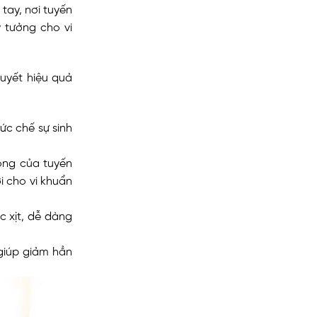
tay, nơi tuyến
ý tưởng cho vi
quyết hiệu quả
ức chế sự sinh
ộng của tuyến
i cho vi khuẩn
c xịt, dễ dàng
giúp giảm hẳn