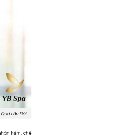
u Quả Lâu Dài
 nhân kém, chế