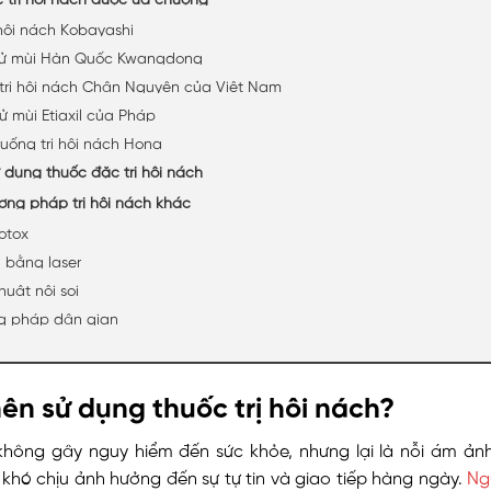
 hôi nách Kobayashi
hử mùi Hàn Quốc Kwangdong
trị hôi nách Chân Nguyên của Việt Nam
ử mùi Etiaxil của Pháp
uống trị hôi nách Hona
ử dụng thuốc đặc trị hôi nách
ơng pháp trị hôi nách khác
otox
ị bằng laser
huật nội soi
g pháp dân gian
nên sử dụng thuốc trị hôi nách?
không gây nguy hiểm đến sức khỏe, nhưng lại là nỗi ám ảnh 
 khó chịu ảnh hưởng đến sự tự tin và giao tiếp hàng ngày.
Ng