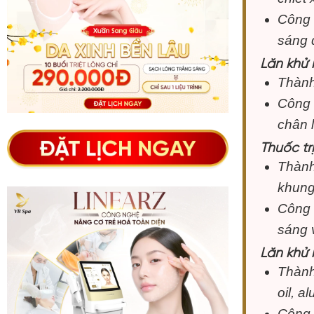
Công 
sáng 
Lăn khử
Thành
Công 
chân 
Thuốc tr
Thành
khung
Công 
sáng 
Lăn khử m
Thành
oil, a
Công 