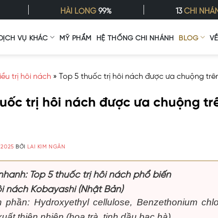
HÀI LÒNG
99%
13
CHI NHÁ
DỊCH VỤ KHÁC
MỸ PHẨM
HỆ THỐNG CHI NHÁNH
BLOG
V
iều trị hôi nách
»
Top 5 thuốc trị hôi nách được ưa chuộng trên
uốc trị hôi nách được ưa chuộng trê
/2025
BỞI
LAI KIM NGÂN
nhanh: Top 5 thuốc trị hôi nách phổ biến
hôi nách Kobayashi (Nhật Bản)
 phần: Hydroxyethyl cellulose, Benzethonium chlo
xuất thiên nhiên (hoa trà, tinh dầu bạc hà).