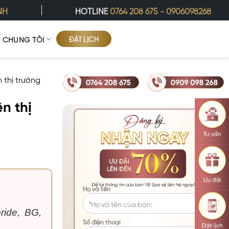
NH
HOTLINE
0764 208 675
-
0906098268
ĐẶT LỊCH
Ề CHÚNG TÔI
 thị trường
n thị
Họ và tên
ride, BG,
Số điện thoại