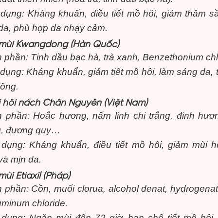
dụng: Kháng khuẩn, điều tiết mồ hôi, giảm thâm s
da, phù hợp da nhạy cảm.
 mùi Kwangdong (Hàn Quốc)
 phần: Tinh dầu bạc hà, trà xanh, Benzethonium chl
dụng: Kháng khuẩn, giảm tiết mồ hôi, làm sáng da, 
lông.
ị hôi nách Chân Nguyên (Việt Nam)
 phần: Hoắc hương, nấm linh chi trắng, đinh hươ
, đương quy…
dụng: Kháng khuẩn, điều tiết mồ hôi, giảm mùi h
và mịn da.
ùi Etiaxil (Pháp)
 phần: Cồn, muối clorua, alcohol denat, hydrogenat
luminum chloride.
dụng: Ngăn mùi đến 72 giờ, hạn chế tiết mồ hôi,