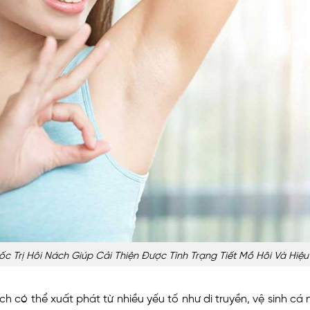
c Trị Hôi Nách Giúp Cải Thiện Được Tình Trạng Tiết Mồ Hôi Và Hiệ
ch có thể xuất phát từ nhiều yếu tố như di truyền, vệ sinh cá