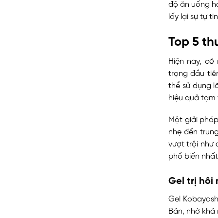
độ ăn uống hay
lấy lại sự tự 
Top 5 th
Hiện nay, có
trọng đầu tiê
thể sử dụng l
hiệu quả tạm 
Một giải pháp
nhẹ đến trun
vượt trội như 
phổ biến nhất
Gel trị hô
Gel Kobayash
Bản, nhờ khả 