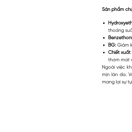
Sản phẩm chứ
Hydroxyeth
thoáng suố
Benzethoni
BG:
Giảm kí
Chiết xuất 
thơm mát v
Ngoài việc k
mịn làn da. 
mang lại sự tự