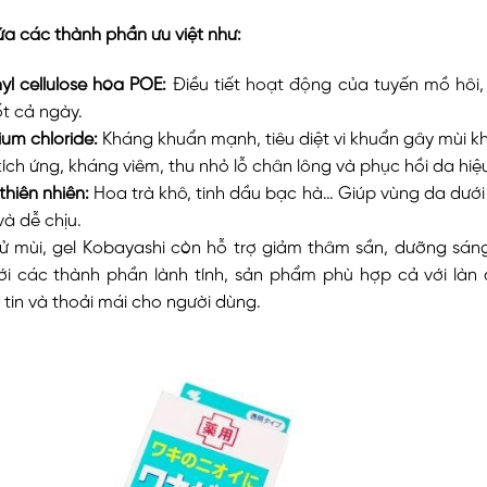
a các thành phần ưu việt như:
yl cellulose hóa POE:
Điều tiết hoạt động của tuyến mồ hôi, 
t cả ngày.
um chloride:
Kháng khuẩn mạnh, tiêu diệt vi khuẩn gây mùi kh
ch ứng, kháng viêm, thu nhỏ lỗ chân lông và phục hồi da hiệ
thiên nhiên:
Hoa trà khô, tinh dầu bạc hà… Giúp vùng da dưới
à dễ chịu.
hử mùi, gel Kobayashi còn hỗ trợ giảm thâm sần, dưỡng sá
Với các thành phần lành tính, sản phẩm phù hợp cả với làn
 tin và thoải mái cho người dùng.