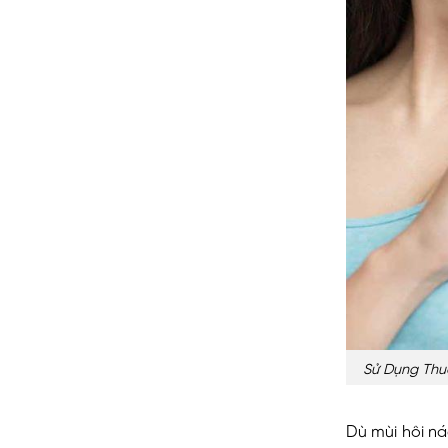
Sử Dụng Thuố
Dù mùi hôi ná