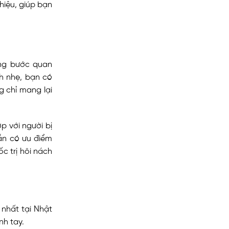
 hiệu, giúp bạn
ng bước quan
ch nhẹ, bạn có
g chỉ mang lại
p với người bị
ẫn có ưu điểm
ốc trị hôi nách
nhất tại Nhật
nh tay.