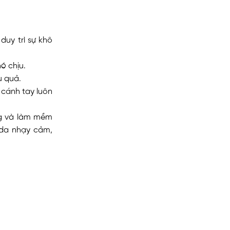
duy trì sự khô
ó chịu.
u quả.
 cánh tay luôn
ng và làm mềm
 da nhạy cảm,