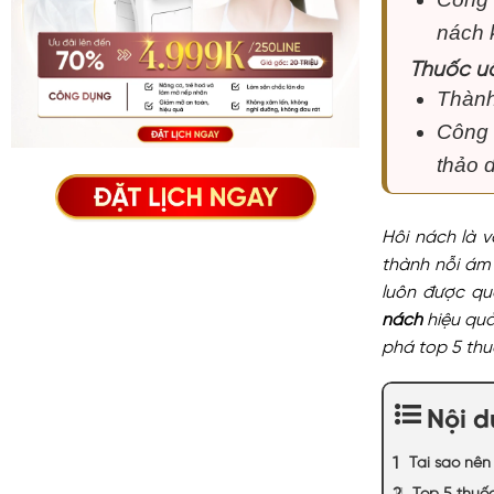
nách 
Thuốc uố
Thành
Công 
thảo 
Hôi nách là v
thành nỗi ám 
luôn được qua
nách
hiệu qu
phá top 5 thuố
Nội 
Tại sao nên
Top 5 thuố