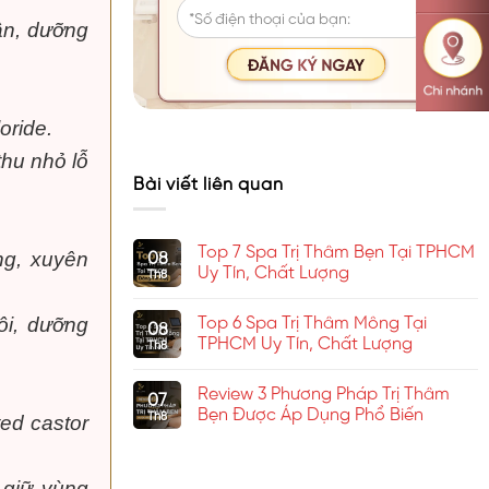
ần, dưỡng
oride.
thu nhỏ lỗ
Bài viết liên quan
Top 7 Spa Trị Thâm Bẹn Tại TPHCM
08
ng, xuyên
Uy Tín, Chất Lượng
Th8
Không
có
Top 6 Spa Trị Thâm Mông Tại
ôi, dưỡng
bình
08
luận
TPHCM Uy Tín, Chất Lượng
Th8
ở
Top
Không
7
có
Review 3 Phương Pháp Trị Thâm
Spa
bình
07
Trị
luận
Bẹn Được Áp Dụng Phổ Biến
Th8
ed castor
Thâm
ở
Bẹn
Top
Không
Tại
6
có
TPHCM
Spa
bình
Uy
Trị
luận
 giữ vùng