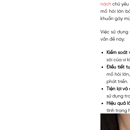
nách
chủ yếu 
mồ hôi lớn bà
khuẩn gây mù
Việc sử dụng 
vấn đề này:
Kiểm soát 
sôi của vi
Điều tiết t
mồ hôi lớn
phát triển.
Tiện lợi và
sử dụng tr
Hiệu quả l
tình trạng 