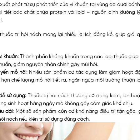
xuất phát từ sự phát triển của vi khuẩn tại vùng da dưới cánh 
i tiết các chất chứa protein và lipid – nguồn dinh dưỡng l
i.
thuốc trị hôi nách mang lại nhiều lợi ích đáng kể, giúp giải 
vi khuẩn:
Thành phần kháng khuẩn trong các loại thuốc giúp 
 khuẩn, giảm nguyên nhân chính gây mùi hôi.
uyến mồ hôi:
Nhiều sản phẩm có tác dụng làm giảm hoạt đ
, hạn chế lượng mồ hôi tiết ra, ngăn ngừa môi trường thuận lợ
 dễ sử dụng:
Thuốc trị hôi nách thường có dạng kem, lăn hoặ
ong sinh hoạt hàng ngày mà không gây cảm giác khó chịu.
âu dài:
Một số sản phẩm còn có khả năng điều trị tận gốc, 
hôi nách nếu kiên trì sử dụng đúng cách.