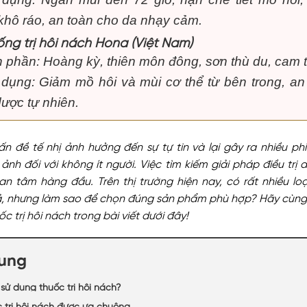
khô ráo, an toàn cho da nhạy cảm.
ng trị hôi nách Hona (Việt Nam)
 phần: Hoàng kỳ, thiên môn đông, sơn thù du, cam
dụng: Giảm mồ hôi và mùi cơ thể từ bên trong, an
dược tự nhiên.
ấn đề tế nhị ảnh hưởng đến sự tự tin và lại gây ra nhiều phi
ảnh đối với không ít người. Việc tìm kiếm giải pháp điều trị d
n tâm hàng đầu. Trên thị trường hiện nay, có rất nhiều lo
ả, nhưng làm sao để chọn đúng sản phẩm phù hợp? Hãy cùn
c trị hôi nách trong bài viết dưới đây!
dung
 sử dụng thuốc trị hôi nách?
c trị hôi nách được ưa chuộng