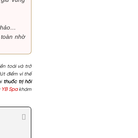
Tín,
Thâm
ở
Chất
Mông
Review
Lượng
Tại
3
TPHCM
Phương
Uy
Pháp
Tín,
Trị
Chất
Thâm
 thảo…
Lượng
Bẹn
Được
 toàn nhờ
Áp
Dụng
Phổ
Biến
ền toái và trở
ứt điểm vì thế
ại
thuốc trị hôi
g
YB Spa
khám