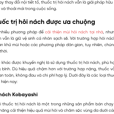
 thay đổi nội tiết tố, thuốc trị hôi nách vẫn là giải pháp hữu
tin và thoải mái trong cuộc sống.
uốc trị hôi nách được ưa chuộng
 nhiều phương pháp để
cải thiện mùi hôi nách tại nhà
, như
n vẫn là giữ vệ sinh cá nhân sạch sẽ. Với trường hợp hôi ná
ăn khử mùi hoặc các phương pháp dân gian, tuy nhiên, chún
thời.
 khác được khuyến nghị là sử dụng thuốc trị hôi nách, phù hợ
g bình. Dù hiệu quả chậm hơn với trường hợp nặng, thuốc v
an toàn, không đau và chi phí hợp lý. Dưới đây là các loại thu
 hiện nay:
i nách Kobayashi
i thuốc trị hôi nách là một trong những sản phẩm bán chạy 
năng cải thiện hiệu quả mùi hôi và chăm sóc vùng da dưới cá