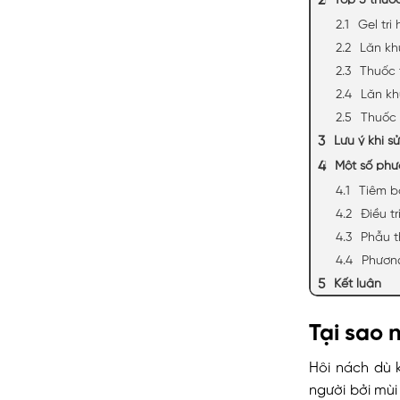
Gel trị
Lăn k
Thuốc 
Lăn kh
Thuốc 
Lưu ý khi s
Một số phư
Tiêm b
Điều tr
Phẫu t
Phươn
Kết luận
Tại sao 
Hôi nách dù 
người bởi mùi