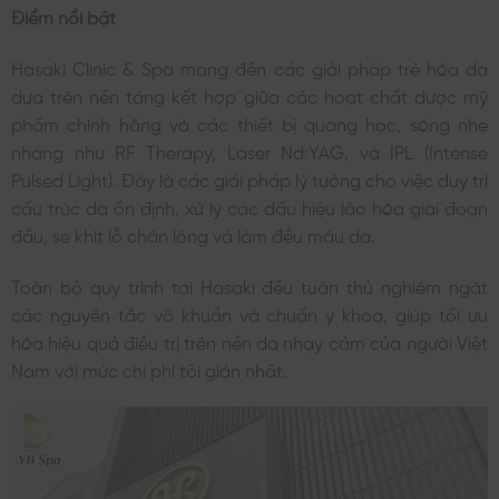
Điểm nổi bật
Hasaki Clinic & Spa mang đến các giải pháp trẻ hóa da
dựa trên nền tảng kết hợp giữa các hoạt chất dược mỹ
phẩm chính hãng và các thiết bị quang học, sóng nhẹ
nhàng như RF Therapy, Laser Nd:YAG, và IPL (Intense
Pulsed Light). Đây là các giải pháp lý tưởng cho việc duy trì
cấu trúc da ổn định, xử lý các dấu hiệu lão hóa giai đoạn
đầu, se khít lỗ chân lông và làm đều màu da.
Toàn bộ quy trình tại Hasaki đều tuân thủ nghiêm ngặt
các nguyên tắc vô khuẩn và chuẩn y khoa, giúp tối ưu
hóa hiệu quả điều trị trên nền da nhạy cảm của người Việt
Nam với mức chi phí tối giản nhất.