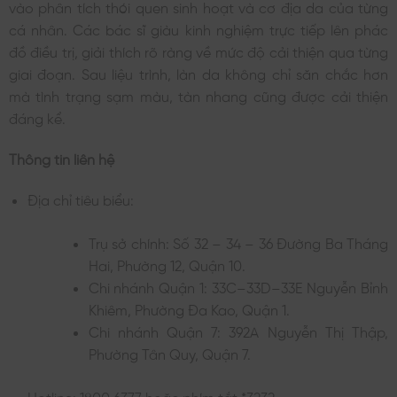
vào phân tích thói quen sinh hoạt và cơ địa da của từng
cá nhân. Các bác sĩ giàu kinh nghiệm trực tiếp lên phác
đồ điều trị, giải thích rõ ràng về mức độ cải thiện qua từng
giai đoạn. Sau liệu trình, làn da không chỉ săn chắc hơn
mà tình trạng sạm màu, tàn nhang cũng được cải thiện
đáng kể.
Thông tin liên hệ
Địa chỉ tiêu biểu:
Trụ sở chính: Số 32 – 34 – 36 Đường Ba Tháng
Hai, Phường 12, Quận 10.
Chi nhánh Quận 1: 33C–33D–33E Nguyễn Bỉnh
Khiêm, Phường Đa Kao, Quận 1.
Chi nhánh Quận 7: 392A Nguyễn Thị Thập,
Phường Tân Quy, Quận 7.
Hotline: 1800 6377 hoặc phím tắt *3232