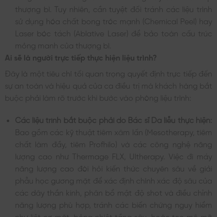
thượng bì. Tuy nhiên, cần tuyệt đối tránh các liệu trình
sử dụng hóa chất bong tróc mạnh (Chemical Peel) hay
Laser bóc tách (Ablative Laser) để bảo toàn cấu trúc
mỏng manh của thượng bì.
Ai sẽ là người trực tiếp thực hiện liệu trình?
Đây là một tiêu chí tối quan trọng quyết định trực tiếp đến
sự an toàn và hiệu quả của ca điều trị mà khách hàng bắt
buộc phải làm rõ trước khi bước vào phòng liệu trình:
Các liệu trình bắt buộc phải do Bác sĩ Da liễu thực hiện:
Bao gồm các kỹ thuật tiêm xâm lấn (Mesotherapy, tiêm
chất làm đầy, tiêm Profhilo) và các công nghệ năng
lượng cao như Thermage FLX, Ultherapy. Việc đi máy
năng lượng cao đòi hỏi kiến thức chuyên sâu về giải
phẫu học gương mặt để xác định chính xác độ sâu của
các dây thần kinh, phân bổ mật độ shot và điều chỉnh
năng lượng phù hợp, tránh các biến chứng nguy hiểm
như liệt cơ mặt, bỏng nhiệt tầng sâu, hoặc teo mô mỡ