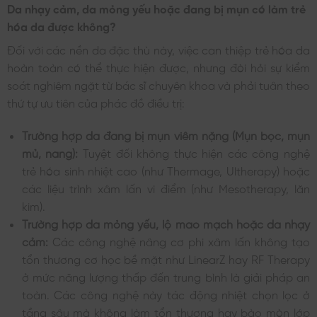
Da nhạy cảm, da mỏng yếu hoặc đang bị mụn có làm trẻ
hóa da được không?
Đối với các nền da đặc thù này, việc can thiệp trẻ hóa da
hoàn toàn có thể thực hiện được, nhưng đòi hỏi sự kiểm
soát nghiêm ngặt từ bác sĩ chuyên khoa và phải tuân theo
thứ tự ưu tiên của phác đồ điều trị:
Trường hợp da đang bị mụn viêm nặng (Mụn bọc, mụn
mủ, nang):
Tuyệt đối không thực hiện các công nghệ
trẻ hóa sinh nhiệt cao (như Thermage, Ultherapy) hoặc
các liệu trình xâm lấn vi điểm (như Mesotherapy, lăn
kim).
Trường hợp da mỏng yếu, lộ mao mạch hoặc da nhạy
cảm:
Các công nghệ nâng cơ phi xâm lấn không tạo
tổn thương cơ học bề mặt như LinearZ hay RF Therapy
ở mức năng lượng thấp đến trung bình là giải pháp an
toàn. Các công nghệ này tác động nhiệt chọn lọc ở
tầng sâu mà không làm tổn thương hay bào mòn lớp