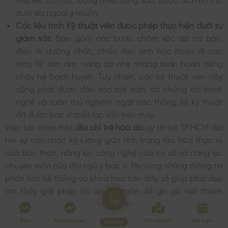
dưới da ngoài ý muốn.
Các liệu trình Kỹ thuật viên được phép thực hiện dưới sự
giám sát:
Bao gồm các bước chăm sóc da cơ bản,
điện di dưỡng chất, chiếu đèn sinh học hoặc đi các
máy RF làm ấm, nâng cơ nhẹ nhàng tuần hoàn dòng
chảy hệ bạch huyết. Tuy nhiên, các kỹ thuật viên này
cũng phải được đào tạo bài bản, có chứng chỉ hành
nghề và tuân thủ nghiêm ngặt các thông số kỹ thuật
đã được bác sĩ thiết lập sẵn trên máy.
Việc lựa chọn một
địa chỉ trẻ hóa da
uy tín tại TP.HCM đòi
hỏi sự cân nhắc kỹ lưỡng giữa tình trạng lão hóa thực tế
của bản thân, năng lực công nghệ của cơ sở và năng lực
chuyên môn của đội ngũ y bác sĩ. Hy vọng những thông tin
phân tích hệ thống và khoa học trên đây sẽ giúp phái đẹp
tìm thấy giải pháp tối ưu, an toàn để gìn giữ nét thanh
xuân và sức khỏe cho làn da của mình.
Zalo
Messenger
Chi nhánh
Đặt hẹn
Hotline