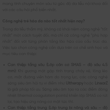
mang tính chuyên môn sâu từ góc độ da liễu nội khoa đối
với các câu hỏi phổ biến nhất.
Công nghệ trẻ hóa da nào tốt nhất hiện nay?
Trong da liễu thẩm mỹ, không có khái niệm công nghệ “tốt
nhất” một cách tuyệt đối, mà chỉ có công nghệ “phù hợp
nhất” đối với từng phân tầng lão hóa của cấu trúc da.
Việc lựa chọn công nghệ cần dựa trên cơ chế sinh học và
mục tiêu can thiệp:
Can thiệp tầng sâu (Lớp cân cơ SMAS – độ sâu 4.5
mm):
Khi gương mặt gặp tình trạng chảy xệ, lỏng lẻo
cơ, mất đường viền hàm do trọng lực, các công nghệ
sóng siêu âm hội tụ vi điểm như
Ultherapy
hoặc
LinearZ
là giải pháp tối ưu. Sóng siêu âm tạo ra các điểm đông
nhiệt (thermal coagulation points) khiến lớp SMAS co rút
lại, tạo hiệu ứng nâng cơ mặt tức thì.
Can thiệp tầng trung (Lớp trung bì nông và sâu – độ