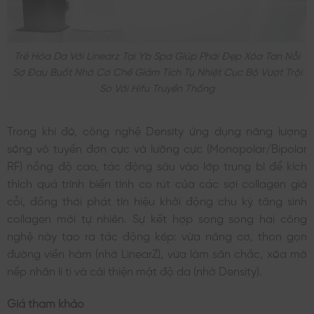
Trẻ Hóa Da Với Linearz Tại Yb Spa Giúp Phái Đẹp Xóa Tan Nỗi
Sợ Đau Buốt Nhờ Cơ Chế Giảm Tích Tụ Nhiệt Cục Bộ Vượt Trội
So Với Hifu Truyền Thống
Trong khi đó, công nghệ Density ứng dụng năng lượng
sóng vô tuyến đơn cực và lưỡng cực (Monopolar/Bipolar
RF) nồng độ cao, tác động sâu vào lớp trung bì để kích
thích quá trình biến tính co rút của các sợi collagen già
cỗi, đồng thời phát tín hiệu khởi động chu kỳ tăng sinh
collagen mới tự nhiên. Sự kết hợp song song hai công
nghệ này tạo ra tác động kép: vừa nâng cơ, thon gọn
đường viền hàm (nhờ LinearZ), vừa làm săn chắc, xóa mờ
nếp nhăn li ti và cải thiện mật độ da (nhờ Density).
Giá tham khảo