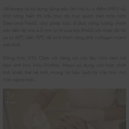
Ultherapy lại sử dụng sóng siêu âm hội tụ vi điểm (MFU) có
khả năng hiển thị cấu trúc da trực quan trên màn hình
(See-and-Treat), cho phép bác sĩ đưa năng lượng chính
xác đến độ sâu 4.5 mm (vị trí của lớp SMAS) với nhiệt độ tối
ưu từ 60°C đến 70°C để kích thích tăng sinh collagen mạnh
mẽ nhất.
Đồng thời, VITA Clinic nổi tiếng với các liệu trình tiêm trẻ
hóa sinh học (như Profhilo, Meso) sử dụng các hợp chất
tinh khiết thế hệ mới, mang lại hiệu quả tái cấu trúc ma
trận ngoại bào.