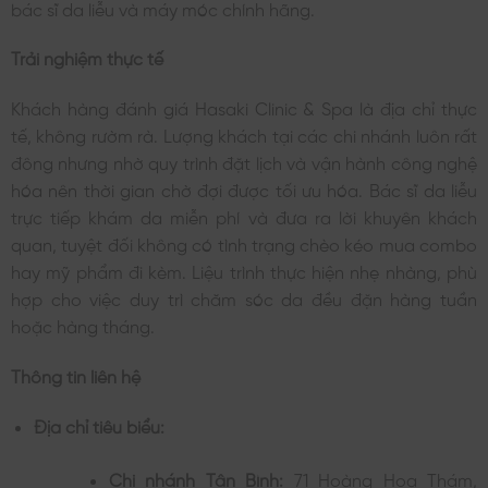
bác sĩ da liễu và máy móc chính hãng.
Trải nghiệm thực tế
Khách hàng đánh giá Hasaki Clinic & Spa là địa chỉ thực
tế, không rườm rà. Lượng khách tại các chi nhánh luôn rất
đông nhưng nhờ quy trình đặt lịch và vận hành công nghệ
hóa nên thời gian chờ đợi được tối ưu hóa. Bác sĩ da liễu
trực tiếp khám da miễn phí và đưa ra lời khuyên khách
quan, tuyệt đối không có tình trạng chèo kéo mua combo
hay mỹ phẩm đi kèm. Liệu trình thực hiện nhẹ nhàng, phù
hợp cho việc duy trì chăm sóc da đều đặn hàng tuần
hoặc hàng tháng.
Thông tin liên hệ
Địa chỉ tiêu biểu:
Chi nhánh Tân Bình:
71 Hoàng Hoa Thám,