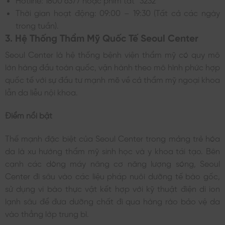
Thời gian hoạt động: 09:00 – 19:30 (Tất cả các ngày
trong tuần).
3. Hệ Thống Thẩm Mỹ Quốc Tế Seoul Center
Seoul Center là hệ thống bệnh viện thẩm mỹ có quy mô
lớn hàng đầu toàn quốc, vận hành theo mô hình phức hợp
quốc tế với sự đầu tư mạnh mẽ về cả thẩm mỹ ngoại khoa
lẫn da liễu nội khoa.
Điểm nổi bật
Thế mạnh đặc biệt của Seoul Center trong mảng trẻ hóa
da là xu hướng thẩm mỹ sinh học và y khoa tái tạo. Bên
cạnh các dòng máy nâng cơ năng lượng sóng, Seoul
Center đi sâu vào các liệu pháp nuôi dưỡng tế bào gốc,
sử dụng vi bào thực vật kết hợp với kỹ thuật điện di ion
lạnh sâu để đưa dưỡng chất đi qua hàng rào bảo vệ da
vào thẳng lớp trung bì.