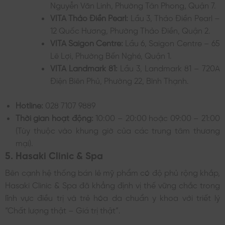
Nguyễn Văn Linh, Phường Tân Phong, Quận 7.
VITA Thảo Điền Pearl:
Lầu 3, Thảo Điền Pearl –
12 Quốc Hương, Phường Thảo Điền, Quận 2.
VITA Saigon Centre:
Lầu 6, Saigon Centre – 65
Lê Lợi, Phường Bến Nghé, Quận 1.
VITA Landmark 81:
Lầu 3, Landmark 81 – 720A
Điện Biên Phủ, Phường 22, Bình Thạnh.
Hotline:
028 7107 9889
Thời gian hoạt động:
10:00 – 20:00 hoặc 09:00 – 21:00
(Tùy thuộc vào khung giờ của các trung tâm thương
mại).
5. Hasaki Clinic & Spa
Bên cạnh hệ thống bán lẻ mỹ phẩm có độ phủ rộng khắp,
Hasaki Clinic & Spa đã khẳng định vị thế vững chắc trong
lĩnh vực điều trị và trẻ hóa da chuẩn y khoa với triết lý
“Chất lượng thật – Giá trị thật”.