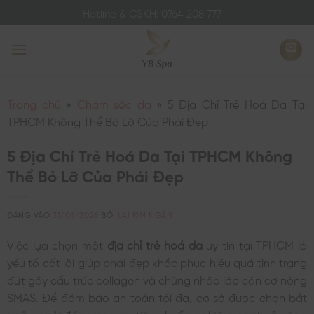
Bỏ
Hotline & CSKH: 0764 208 777
qua
nội
dung
Trang chủ
»
Chăm sóc da
»
5 Địa Chỉ Trẻ Hoá Da Tại
TPHCM Không Thể Bỏ Lỡ Của Phái Đẹp
5 Địa Chỉ Trẻ Hoá Da Tại TPHCM Không
Thể Bỏ Lỡ Của Phái Đẹp
ĐĂNG VÀO
31/05/2026
BỞI
LAI KIM NGÂN
Việc lựa chọn một
địa chỉ trẻ hoá da
uy tín tại TPHCM là
yếu tố cốt lõi giúp phái đẹp khắc phục hiệu quả tình trạng
đứt gãy cấu trúc collagen và chùng nhão lớp cân cơ nông
SMAS. Để đảm bảo an toàn tối đa, cơ sở được chọn bắt
buộc phải đáp ứng các tiêu chuẩn nghiêm ngặt về công