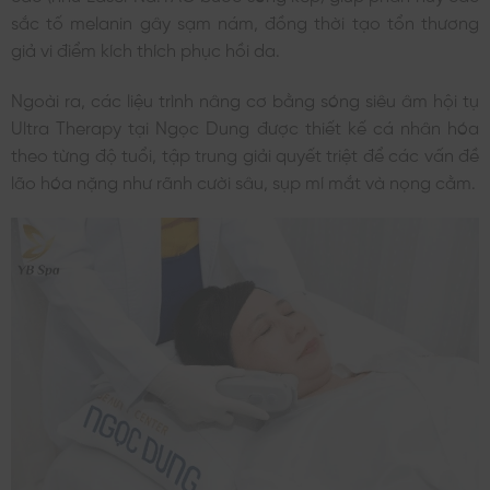
sắc tố melanin gây sạm nám, đồng thời tạo tổn thương
giả vi điểm kích thích phục hồi da.
Ngoài ra, các liệu trình nâng cơ bằng sóng siêu âm hội tụ
Ultra Therapy tại Ngọc Dung được thiết kế cá nhân hóa
theo từng độ tuổi, tập trung giải quyết triệt để các vấn đề
lão hóa nặng như rãnh cười sâu, sụp mí mắt và nọng cằm.