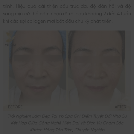
trình. Hiệu quả cải thiện cấu trúc da, độ đàn hồi và độ
sáng mịn có thể cảm nhận rõ rệt sau khoảng 2 đến 4 tuần
khi các sợi collagen mới bắt đầu chu kỳ phát triển.
Trải Nghiệm Làm Đẹp Tại Yb Spa Ghi Điểm Tuyệt Đối Nhờ Sự
Kết Hợp Giữa Công Nghệ Hiện Đại Và Dịch Vụ Chăm Sóc
Khách Hàng Tận Tâm, Chuyên Nghiệp