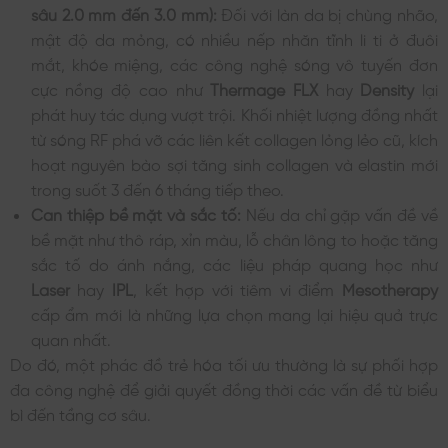
sâu 2.0 mm đến 3.0 mm):
Đối với làn da bị chùng nhão,
mật độ da mỏng, có nhiều nếp nhăn tĩnh li ti ở đuôi
mắt, khóe miệng, các công nghệ sóng vô tuyến đơn
cực nồng độ cao như
Thermage FLX
hay
Density
lại
phát huy tác dụng vượt trội. Khối nhiệt lượng đồng nhất
từ sóng RF phá vỡ các liên kết collagen lỏng lẻo cũ, kích
hoạt nguyên bào sợi tăng sinh collagen và elastin mới
trong suốt 3 đến 6 tháng tiếp theo.
Can thiệp bề mặt và sắc tố:
Nếu da chỉ gặp vấn đề về
bề mặt như thô ráp, xỉn màu, lỗ chân lông to hoặc tăng
sắc tố do ánh nắng, các liệu pháp quang học như
Laser
hay
IPL
, kết hợp với tiêm vi điểm
Mesotherapy
cấp ẩm mới là những lựa chọn mang lại hiệu quả trực
quan nhất.
Do đó, một phác đồ trẻ hóa tối ưu thường là sự phối hợp
đa công nghệ để giải quyết đồng thời các vấn đề từ biểu
bì đến tầng cơ sâu.