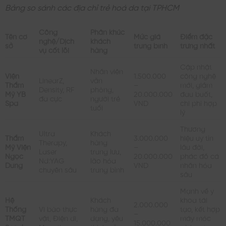
Bảng so sánh các địa chỉ trẻ hoá da tại TPHCM
Công
Phân khúc
Tên cơ
Mức giá
Điểm đặc
nghệ/Dịch
khách
sở
trung bình
trưng nhất
vụ cốt lõi
hàng
Cập nhật
Nhân viên
Viện
1.500.000
công nghệ
LinearZ,
văn
Thẩm
–
mới, giảm
Density, RF
phòng,
Mỹ YB
20.000.000
đau buốt,
đa cực
người trẻ
Spa
VND
chi phí hợp
tuổi
lý
Thương
Ultra
Khách
Thẩm
3.000.000
hiệu uy tín
Therapy,
hàng
Mỹ Viện
–
lâu đời,
Laser
trung lưu,
Ngọc
20.000.000
phác đồ cá
Nd:YAG
lão hóa
Dung
VND
nhân hóa
chuyên sâu
trung bình
sâu
Mạnh về y
Hệ
Khách
khoa tái
2.000.000
Thống
Vi bào thực
hàng đa
tạo, kết hợp
–
TMQT
vật, Điện di,
dạng, yêu
máy móc
15.000.000