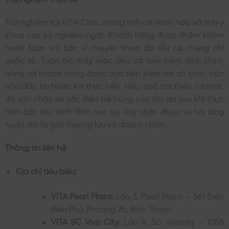
Trải nghiệm tại VITA Clinic mang tính cá nhân hóa và tính y
khoa cực kỳ nghiêm ngặt. Khách hàng được thăm khám
hoàn toàn với bác sĩ chuyên khoa da liễu có chứng chỉ
quốc tế. Toàn bộ máy móc đều có tem kiểm định chính
hãng và khách hàng được trực tiếp kiểm tra số shot, bóc
hộp đầu tip trước khi thực hiện. Hiệu quả cải thiện cơ mặt,
độ săn chắc và sắc diện trẻ trung của làn da sau khi thực
hiện các liệu trình đỉnh cao tại đây nhận được sự hài lòng
tuyệt đối từ giới thượng lưu và doanh nhân.
Thông tin liên hệ
Địa chỉ tiêu biểu:
VITA Pearl Plaza:
Lầu 3, Pearl Plaza – 561 Điện
Biên Phủ, Phường 25, Bình Thạnh.
VITA SC Vivo City:
Lầu 4, SC Vivocity – 1058