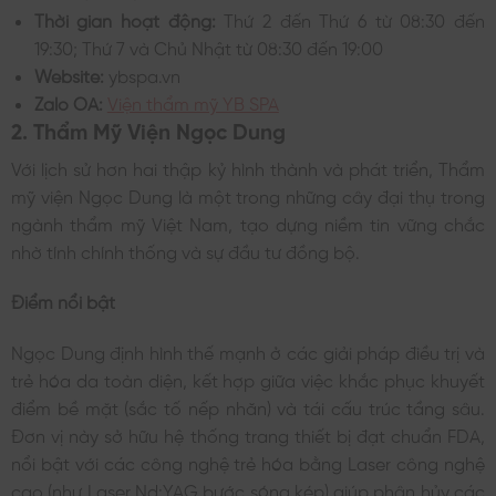
Thời gian hoạt động:
Thứ 2 đến Thứ 6 từ 08:30 đến
19:30; Thứ 7 và Chủ Nhật từ 08:30 đến 19:00
Website:
ybspa.vn
Zalo OA:
Viện thẩm mỹ YB SPA
2. Thẩm Mỹ Viện Ngọc Dung
Với lịch sử hơn hai thập kỷ hình thành và phát triển, Thẩm
mỹ viện Ngọc Dung là một trong những cây đại thụ trong
ngành thẩm mỹ Việt Nam, tạo dựng niềm tin vững chắc
nhờ tính chính thống và sự đầu tư đồng bộ.
Điểm nổi bật
Ngọc Dung định hình thế mạnh ở các giải pháp điều trị và
trẻ hóa da toàn diện, kết hợp giữa việc khắc phục khuyết
điểm bề mặt (sắc tố nếp nhăn) và tái cấu trúc tầng sâu.
Đơn vị này sở hữu hệ thống trang thiết bị đạt chuẩn FDA,
nổi bật với các công nghệ trẻ hóa bằng Laser công nghệ
cao (như Laser Nd:YAG bước sóng kép) giúp phân hủy các