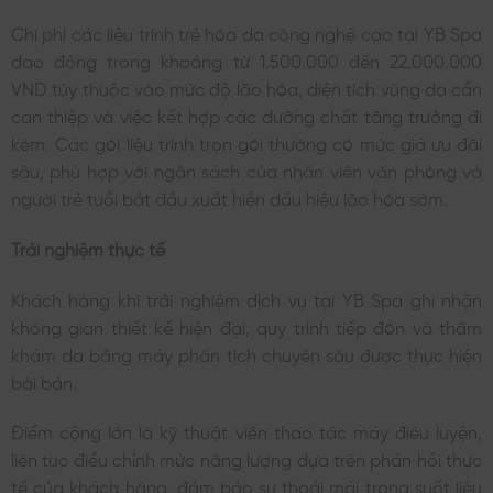
Chi phí các liệu trình trẻ hóa da công nghệ cao tại YB Spa
dao động trong khoảng từ 1.500.000 đến 22.000.000
VND tùy thuộc vào mức độ lão hóa, diện tích vùng da cần
can thiệp và việc kết hợp các dưỡng chất tăng trưởng đi
kèm. Các gói liệu trình trọn gói thường có mức giá ưu đãi
sâu, phù hợp với ngân sách của nhân viên văn phòng và
người trẻ tuổi bắt đầu xuất hiện dấu hiệu lão hóa sớm.
Trải nghiệm thực tế
Khách hàng khi trải nghiệm dịch vụ tại YB Spa ghi nhận
không gian thiết kế hiện đại, quy trình tiếp đón và thăm
khám da bằng máy phân tích chuyên sâu được thực hiện
bài bản.
Điểm cộng lớn là kỹ thuật viên thao tác máy điêu luyện,
liên tục điều chỉnh mức năng lượng dựa trên phản hồi thực
tế của khách hàng, đảm bảo sự thoải mái trong suốt liệu