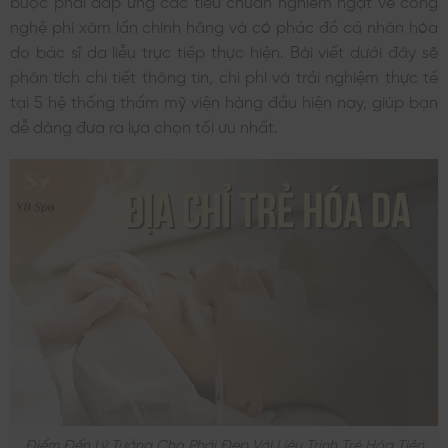
nghệ phi xâm lấn chính hãng và có phác đồ cá nhân hóa
do bác sĩ da liễu trực tiếp thực hiện. Bài viết dưới đây sẽ
phân tích chi tiết thông tin, chi phí và trải nghiệm thực tế
tại 5 hệ thống thẩm mỹ viện hàng đầu hiện nay, giúp bạn
dễ dàng đưa ra lựa chọn tối ưu nhất.
Điểm Đến Lý Tưởng Cho Phái Đẹp Với Liệu Trình Trẻ Hóa Tiên