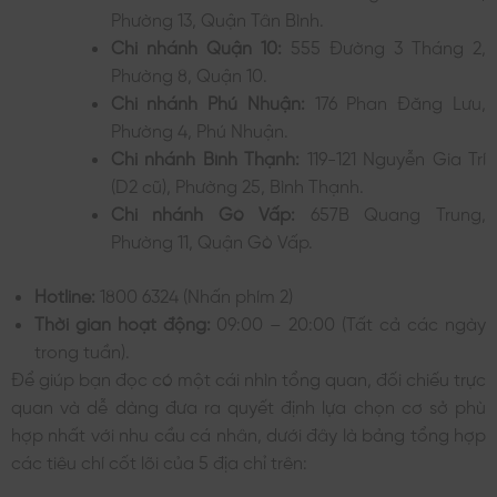
Phường 13, Quận Tân Bình.
Chi nhánh Quận 10:
555 Đường 3 Tháng 2,
Phường 8, Quận 10.
Chi nhánh Phú Nhuận:
176 Phan Đăng Lưu,
Phường 4, Phú Nhuận.
Chi nhánh Bình Thạnh:
119-121 Nguyễn Gia Trí
(D2 cũ), Phường 25, Bình Thạnh.
Chi nhánh Gò Vấp:
657B Quang Trung,
Phường 11, Quận Gò Vấp.
Hotline:
1800 6324 (Nhấn phím 2)
Thời gian hoạt động:
09:00 – 20:00 (Tất cả các ngày
trong tuần).
Để giúp bạn đọc có một cái nhìn tổng quan, đối chiếu trực
quan và dễ dàng đưa ra quyết định lựa chọn cơ sở phù
hợp nhất với nhu cầu cá nhân, dưới đây là bảng tổng hợp
các tiêu chí cốt lõi của 5 địa chỉ trên: