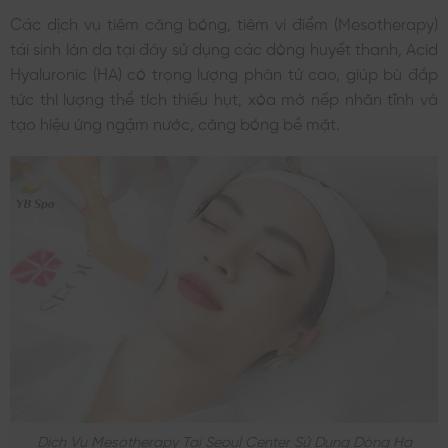
Các dịch vụ tiêm căng bóng, tiêm vi điểm (Mesotherapy)
tái sinh làn da tại đây sử dụng các dòng huyết thanh, Acid
Hyaluronic (HA) có trọng lượng phân tử cao, giúp bù đắp
tức thì lượng thể tích thiếu hụt, xóa mờ nếp nhăn tĩnh và
tạo hiệu ứng ngậm nước, căng bóng bề mặt.
Dịch Vụ Mesotherapy Tại Seoul Center Sử Dụng Dòng Ha