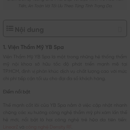
Tiến, An Toàn Và Tối Ưu Theo Từng Tình Trạng Da.
Nội dung
1. Viện Thẩm Mỹ YB Spa
Viện Thẩm Mỹ YB Spa là một trong những hệ thống thẩm
mỹ nội khoa sở hữu tốc độ phát triển mạnh mẽ tại
TP.HCM, định vị phân khúc dịch vụ chất lượng cao với mức
chi phí tiếp cận tối ưu cho đại đa số khách hàng.
Điểm nổi bật
Thế mạnh cốt lõi của YB Spa nằm ở việc cập nhật nhanh
chóng các xu hướng công nghệ thẩm mỹ phi xâm lấn thế
hệ mới, nổi bật là hai công nghệ trẻ hóa da tiên tiến:
LinearZ
và
công nghệ Density RF
.