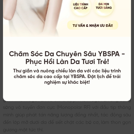
Thời gian hoạt động:
08:45 – 19:30 (Tất cả các ngày
trong tuần).
4. VITA Clinic
Được biết đến là một trong những thương hiệu tiên phong
mang chuẩn mực thẩm mỹ y khoa Châu Âu về Việt Nam,
VITA Clinic tập trung toàn bộ nguồn lực vào các giải pháp
chăm sóc sức khỏe làn da và trẻ hóa tự nhiên không phẫu
Chăm Sóc Da Chuyên Sâu YBSPA -
thuật.
Phục Hồi Làn Da Tươi Trẻ!
Thư giãn và nuông chiều làn da với các liệu trình
Điểm nổi bật
chăm sóc da cao cấp tại YBSPA. Đặt lịch để trải
nghiệm sự khác biệt!
VITA Clinic sở hữu danh mục công nghệ trẻ hóa da và
nâng cơ thuộc phân khúc đỉnh cao thế giới hiện nay, bao
gồm Thermage FLX và Ultherapy. Thermage FLX ứng dụng
sóng vô tuyến đơn cực (Monopolar RF) với đầu tip thông
minh giúp phát tán năng lượng đồng nhất, tác động sâu
đến lớp mỡ dưới da để siết chặt các bó cơ, làm thon gọn
gương mặt tức thì.