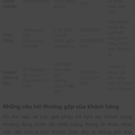
Seoul
Mesotherapy
thích căng
và hoạt
VND
Center
bóng
chất sinh
học
Tiêu chuẩn
Châu Âu,
Thermage
Cao cấp,
5.000.000
cam kết
VITA
FLX,
doanh
–
máy chính
Clinic
Ultherapy,
nhân, giới
60.000.000
hãng 100%,
Profhilo
thượng lưu
VND
bác sĩ quốc
tế
Học sinh
Chuẩn y
RF Therapy,
sinh viên,
Hasaki
500.000 –
khoa, giá
IPL, Laser
văn
Clinic &
3.500.000
bình dân,
Fractional cơ
phòng,
Spa
VND
bác sĩ khám
bản
duy trì đều
da miễn phí
đặn
Những câu hỏi thường gặp của khách hàng
Khi tìm hiểu về các giải pháp trẻ hóa da, khách hàng
thường đứng trước rất nhiều luồng thông tin khác nhau
dẫn đến tâm lý băn khoăn. Dưới đây là những giải đáp