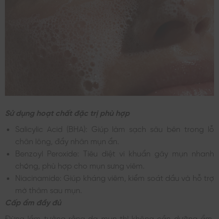
Sử dụng hoạt chất đặc trị phù hợp
Salicylic Acid (BHA): Giúp làm sạch sâu bên trong lỗ
chân lông, đẩy nhân mụn ẩn.
Benzoyl Peroxide: Tiêu diệt vi khuẩn gây mụn nhanh
chóng, phù hợp cho mụn sưng viêm.
Niacinamide: Giúp kháng viêm, kiểm soát dầu và hỗ trợ
mờ thâm sau mụn.
Cấp ẩm đầy đủ
Đừng lầm tưởng rằng da mụn thì không cần dưỡng ẩm.