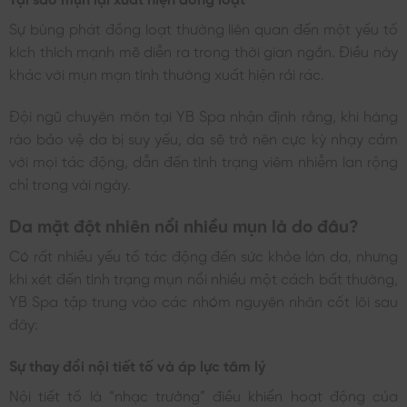
Sự bùng phát đồng loạt thường liên quan đến một yếu tố
kích thích mạnh mẽ diễn ra trong thời gian ngắn. Điều này
khác với mụn mạn tính thường xuất hiện rải rác.
Đội ngũ chuyên môn tại YB Spa nhận định rằng, khi hàng
rào bảo vệ da bị suy yếu, da sẽ trở nên cực kỳ nhạy cảm
với mọi tác động, dẫn đến tình trạng viêm nhiễm lan rộng
chỉ trong vài ngày.
Da mặt đột nhiên nổi nhiều mụn là do đâu?
Có rất nhiều yếu tố tác động đến sức khỏe làn da, nhưng
khi xét đến tình trạng mụn nổi nhiều một cách bất thường,
YB Spa tập trung vào các nhóm nguyên nhân cốt lõi sau
đây:
Sự thay đổi nội tiết tố và áp lực tâm lý
Nội tiết tố là “nhạc trưởng” điều khiển hoạt động của