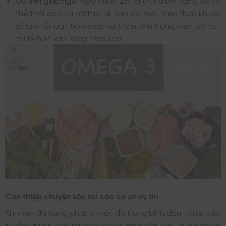
thể thải độc và tái tạo tế bào da mới. Việc thức khuya
sẽ làm rối loạn hormone và khiến tình trạng mụn trở nên
tồi tệ hơn vào sáng hôm sau.
Can thiệp chuyên sâu tại các cơ sở uy tín
Khi mụn đã bùng phát ở mức độ trung bình đến nặng, việc
tự điều trị tại nhà thường không mang lại hiệu quả cao và