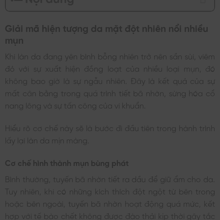
Giải mã hiện tượng da mặt đột nhiên nổi nhiều
mụn
Khi làn da đang yên bình bỗng nhiên trở nên sần sùi, viêm
đỏ với sự xuất hiện đồng loạt của nhiều loại mụn, đó
không bao giờ là sự ngẫu nhiên. Đây là kết quả của sự
mất cân bằng trong quá trình tiết bã nhờn, sừng hóa cổ
nang lông và sự tấn công của vi khuẩn.
Hiểu rõ cơ chế này sẽ là bước đi đầu tiên trong hành trình
lấy lại làn da mịn màng.
Cơ chế hình thành mụn bùng phát
Bình thường, tuyến bã nhờn tiết ra dầu để giữ ẩm cho da.
Tuy nhiên, khi có những kích thích đột ngột từ bên trong
hoặc bên ngoài, tuyến bã nhờn hoạt động quá mức, kết
hợp với tế bào chết không được đào thải kịp thời gây tắc