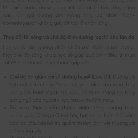
Khi thiếu nước, da sẽ càng tiết dầu nhiều hơn. Hãy chọn
các loại gel dưỡng ẩm mỏng nhẹ, có nhãn “Non-
comedogenic” (không gây bít tắc lỗ chân lông).
Thay đổi lối sống và chế độ dinh dưỡng “sạch” cho làn da
Làn da là tấm gương phản chiếu sức khỏe từ bên trong.
Một chế độ sống khoa học sẽ giúp quá trình điều trị mụn
tại YB Spa đạt kết quả nhanh gấp đôi.
Chế độ ăn giảm chỉ số đường huyết (Low GI):
Đường và
tinh bột tinh chế là “thức ăn” yêu thích của mụn. Hãy
cắt giảm bánh ngọt, trà sữa, bánh mì trắng và thay
bằng ngũ cốc nguyên hạt, rau xanh đậm màu.
Bổ sung thực phẩm kháng viêm:
Tăng cường thực
phẩm giàu Omega-3 (cá hồi, hạt chia), kẽm (hải sản,
các loại đậu) để hỗ trợ quá trình làm lành vết thương và
giảm sưng tấy.
Ưu tiên giấc ngủ:
Ngủ trước 23h là thời điểm vàng để cơ