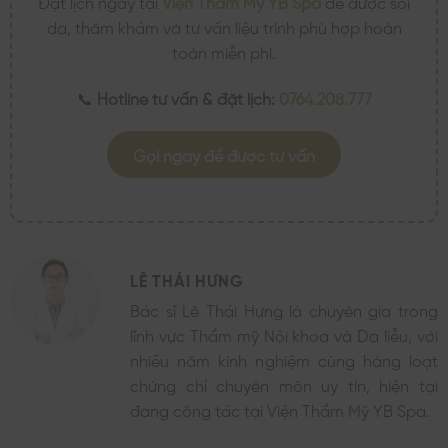
Đặt lịch ngay tại
Viện Thẩm Mỹ YB Spa
để được soi
da, thăm khám và tư vấn liệu trình phù hợp hoàn
toàn miễn phí.
📞
Hotline tư vấn & đặt lịch:
0764.208.777
Gọi ngay để được tư vấn
LÊ THÁI HƯNG
Bác sĩ Lê Thái Hưng là chuyên gia trong
lĩnh vực Thẩm mỹ Nội khoa và Da liễu, với
nhiều năm kinh nghiệm cùng hàng loạt
chứng chỉ chuyên môn uy tín, hiện tại
đang công tác tại Viện Thẩm Mỹ YB Spa.