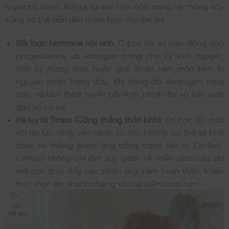
tuyến bã nhờn. Bất kỳ sự xáo trộn nào trong hệ thống này
cũng có thể dẫn đến thảm họa cho làn da.
Rối loạn hormone nội sinh:
Ở phụ nữ, sự biến động của
progesterone và estrogen trong chu kỳ kinh nguyệt,
thời kỳ mang thai hoặc giai đoạn tiền mãn kinh là
nguyên nhân hàng đầu. Khi nồng độ Androgen tăng
cao, nó kích thích tuyến bã nhờn phình đại và sản xuất
dầu vô tội vạ.
Hệ lụy từ Stress (Căng thẳng thần kinh):
Khi bạn đối mặt
với áp lực công việc hoặc cú sốc tâm lý, cơ thể sẽ kích
hoạt hệ thống phản ứng bằng cách tiết ra Cortisol.
Cortisol không chỉ làm suy giảm hệ miễn dịch của da
mà còn thúc đẩy các phản ứng viêm toàn thân, khiến
mụn mọc lên nhanh chóng và khó kiểm soát hơn.