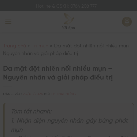
Bỏ
Hotline & CSKH: 0764 208 777
qua
nội
dung
Trang chủ
»
Trị mụn
»
Da mặt đột nhiên nổi nhiều mụn –
Nguyên nhân và giải pháp điều trị
Da mặt đột nhiên nổi nhiều mụn –
Nguyên nhân và giải pháp điều trị
ĐĂNG VÀO
23/01/2026
BỞI
LÊ THÁI HƯNG
Tóm tắt nhanh:
1. Nhận diện nguyên nhân gây bùng phát
mụn