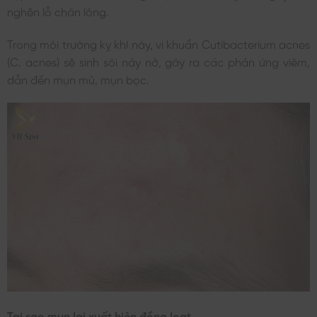
nghẽn lỗ chân lông.
Trong môi trường kỵ khí này, vi khuẩn Cutibacterium acnes
(C. acnes) sẽ sinh sôi nảy nở, gây ra các phản ứng viêm,
dẫn đến mụn mủ, mụn bọc.
Tại sao mụn lại xuất hiện đồng loạt