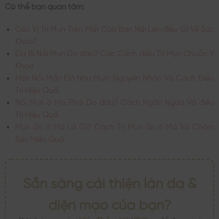
Có thể bạn quan tâm:
Các Vị Trí Mụn Trên Mặt Của Bạn Nói Lên điều Gì Về Sức
Khỏe?
Da Bị Nổi Mụn Do đâu? Các Cách điều Trị Mụn Chuẩn Y
Khoa
Mặt Nổi Mẩn Đỏ Như Mụn: Nguyên Nhân Và Cách Điều
Trị Hiệu Quả
Nổi Mụn ở Má Phải Do đâu? Cách Ngăn Ngừa Và điều
Trị Hiệu Quả
Mụn ẩn ở Má Là Gì? Cách Trị Mụn ẩn ở Má Và Chăm
Sóc Hiệu Quả
Sẵn sàng cải thiện làn da &
diện mạo của bạn?