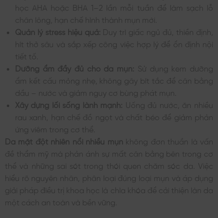
học AHA hoặc BHA 1–2 lần mỗi tuần để làm sạch lỗ
chân lông, hạn chế hình thành mụn mới.
Quản lý stress hiệu quả:
Duy trì giấc ngủ đủ, thiền định,
hít thở sâu và sắp xếp công việc hợp lý để ổn định nội
tiết tố.
Dưỡng ẩm đầy đủ cho da mụn:
Sử dụng kem dưỡng
ẩm kết cấu mỏng nhẹ, không gây bít tắc để cân bằng
dầu – nước và giảm nguy cơ bùng phát mụn.
Xây dựng lối sống lành mạnh:
Uống đủ nước, ăn nhiều
rau xanh, hạn chế đồ ngọt và chất béo để giảm phản
ứng viêm trong cơ thể.
Da mặt đột nhiên nổi nhiều mụn
không đơn thuần là vấn
đề thẩm mỹ mà phản ánh sự mất cân bằng bên trong cơ
thể và những sai sót trong thói quen chăm sóc da. Việc
hiểu rõ nguyên nhân, phân loại đúng loại mụn và áp dụng
giải pháp điều trị khoa học là chìa khóa để cải thiện làn da
một cách an toàn và bền vững.