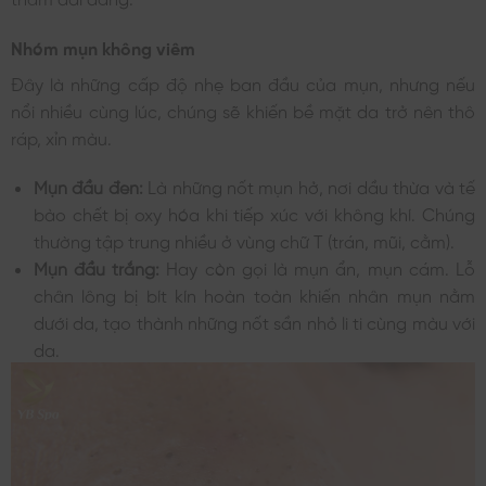
Nhóm mụn không viêm
Đây là những cấp độ nhẹ ban đầu của mụn, nhưng nếu
nổi nhiều cùng lúc, chúng sẽ khiến bề mặt da trở nên thô
ráp, xỉn màu.
Mụn đầu đen:
Là những nốt mụn hở, nơi dầu thừa và tế
bào chết bị oxy hóa khi tiếp xúc với không khí. Chúng
thường tập trung nhiều ở vùng chữ T (trán, mũi, cằm).
Mụn đầu trắng:
Hay còn gọi là mụn ẩn, mụn cám. Lỗ
chân lông bị bít kín hoàn toàn khiến nhân mụn nằm
dưới da, tạo thành những nốt sần nhỏ li ti cùng màu với
da.