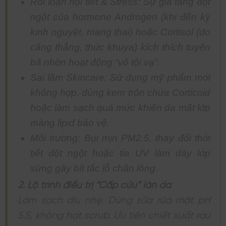
Rối loạn nội tiết & Stress: Sự gia tăng đột
ngột của hormone Androgen (khi đến kỳ
kinh nguyệt, mang thai) hoặc Cortisol (do
căng thẳng, thức khuya) kích thích tuyến
bã nhờn hoạt động “vô tội vạ”.
Sai lầm Skincare: Sử dụng mỹ phẩm mới
không hợp, dùng kem trộn chứa Corticoid
hoặc làm sạch quá mức khiến da mất lớp
màng lipid bảo vệ.
Môi trường: Bụi mịn PM2.5, thay đổi thời
tiết đột ngột hoặc tia UV làm dày lớp
sừng gây bít tắc lỗ chân lông.
2. Lộ trình điều trị “Cấp cứu” làn da
Làm sạch dịu nhẹ: Dùng sữa rửa mặt pH
5.5, không hạt scrub. Ưu tiên chiết xuất rau