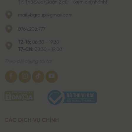
TP. Thủ Đức (Quận 2 cũ) - (xem chi nhánh)
mail.ybgroup@gmail.com
0764.208.777
T2-T6:
08:30 - 19:30
T7-CN:
08:30 - 19:00
Theo dõi chúng tôi tại
CÁC DỊCH VỤ CHÍNH