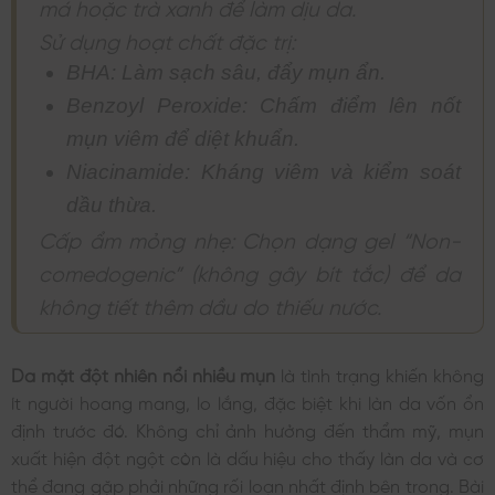
má hoặc trà xanh để làm dịu da.
Sử dụng hoạt chất đặc trị:
BHA: Làm sạch sâu, đẩy mụn ẩn.
Benzoyl Peroxide: Chấm điểm lên nốt
mụn viêm để diệt khuẩn.
Niacinamide: Kháng viêm và kiểm soát
dầu thừa.
Cấp ẩm mỏng nhẹ: Chọn dạng gel “Non-
comedogenic” (không gây bít tắc) để da
không tiết thêm dầu do thiếu nước.
Da mặt đột nhiên nổi nhiều mụn
là tình trạng khiến không
ít người hoang mang, lo lắng, đặc biệt khi làn da vốn ổn
định trước đó. Không chỉ ảnh hưởng đến thẩm mỹ, mụn
xuất hiện đột ngột còn là dấu hiệu cho thấy làn da và cơ
thể đang gặp phải những rối loạn nhất định bên trong. Bài