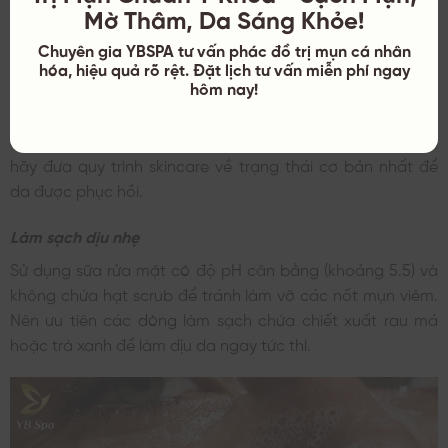
“Bình tĩnh – Tối giản – Chuyên sâu”. Dưới đây là lộ trình mà
Mờ Thâm, Da Sáng Khỏe!
YB Spa khuyên bạn nên tuân thủ để kiểm soát tình hình
Chuyên gia YBSPA tư vấn phác đồ trị mụn cá nhân
nhanh chóng.
hóa, hiệu quả rõ rệt. Đặt lịch tư vấn miễn phí ngay
hôm nay!
Thiết lập lại quy trình chăm sóc da chuẩn y khoa
Thay vì hoảng loạn mua thêm hàng loạt sản phẩm trị mụn,
hãy đưa quy trình skincare về trạng thái cơ bản nhất để
da được phục hồi.
Làm sạch dịu nhẹ
Sử dụng sữa rửa mặt có độ pH cân bằng (khoảng 5.5) và
không chứa hạt scrub để tránh làm vỡ các nốt mụn viêm.
Nên ưu tiên các dòng làm sạch chứa chiết xuất rau má
hoặc trà xanh để làm dịu da ngay tức thì.