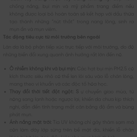
chống nắng, bụi mịn và mỹ phẩm trang điểm nếu
không được loại bỏ hoàn toàn sẽ kết hợp với dầu thừa
tạo thành những “nút thắt” trong nang lông, sinh ra
mụn ẩn và mụn viêm.
Tác động tiêu cực từ môi trường bên ngoài
Làn da là bộ phận tiếp xúc trực tiếp với môi trường, do đó
những biến đổi xung quanh ảnh hưởng rất lớn đến nó.
Ô nhiễm không khí và bụi mịn:
Các hạt bụi mịn PM2.5 có
kích thước siêu nhỏ có thể len lỏi sâu vào lỗ chân lông,
mang theo vi khuẩn và các độc tố hóa học.
Thay đổi thời tiết đột ngột: S
ự chuyển giao mùa, từ
nóng sang lạnh hoặc ngược lại, khiến da chưa kịp thích
nghi, dẫn đến tình trạng mất cân bằng độ ẩm và bùng
phát mụn.
Ánh nắng mặt trời:
Tia UV không chỉ gây thâm sạm mà
còn làm dày lớp sừng trên bề mặt da, khiến lỗ chân
lông bị bít kín, tạo điều kiện cho mụn hình thành.