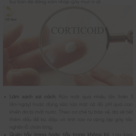
bụi bẩn dễ dàng xâm nhập gây mụn ồ ạt.
Làm sạch sai cách:
Rửa mặt quá nhiều lần (trên 3
lần/ngày) hoặc dùng sữa rửa mặt có độ pH quá cao
khiến da bị mất nước. Theo cơ chế tự bảo vệ, da sẽ tiết
thêm dầu để bù đắp, vô tình tạo ra vòng lặp gây tắc
nghẽn lỗ chân lông.
Quên tẩy trang hoặc tẩy trang không kỹ:
Lớp kem