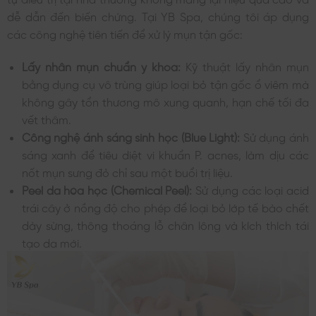
dễ dẫn đến biến chứng. Tại YB Spa, chúng tôi áp dụng
các công nghệ tiên tiến để xử lý mụn tận gốc:
Lấy nhân mụn chuẩn y khoa:
Kỹ thuật lấy nhân mụn
bằng dụng cụ vô trùng giúp loại bỏ tận gốc ổ viêm mà
không gây tổn thương mô xung quanh, hạn chế tối đa
vết thâm.
Công nghệ ánh sáng sinh học (Blue Light):
Sử dụng ánh
sáng xanh để tiêu diệt vi khuẩn P. acnes, làm dịu các
nốt mụn sưng đỏ chỉ sau một buổi trị liệu.
Peel da hóa học (Chemical Peel):
Sử dụng các loại acid
trái cây ở nồng độ cho phép để loại bỏ lớp tế bào chết
dày sừng, thông thoáng lỗ chân lông và kích thích tái
tạo da mới.