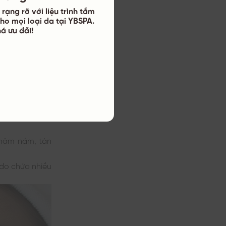
rạng rỡ với liệu trình tắm
ể làm các sản
ho mọi loại da tại YBSPA.
ang đến nhiều
á ưu đãi!
huẩn, giúp làm
ng, làm mờ các
 nhẹ nhàng và
thâm nám, tàn
do chứa nhiều