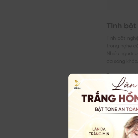
Tinh bột
Tinh bột nghệ
trong nghệ c
Nhiều người c
da sáng khỏe
Theo đó, quá
đến tone màu 
trong nghệ s
giảm nếp nhă
Nhờ những cô
sáng vùng da 
Công dụn