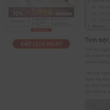
Tắm tr
Tắm tr
Tắm tr
Kết luận
Tinh bột
Tinh bột nghệ
lọc, loại bỏ 
lại hàm lượng
Tinh bột nghệ
được sấy khô
da như curcum
làm mặt nạ, s