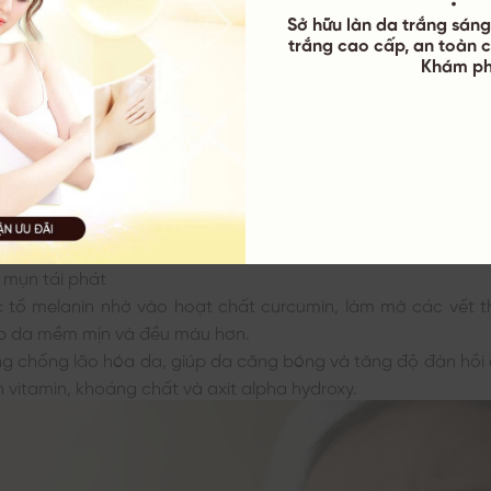
Sở hữu làn da trắng sáng 
ệ là một trong những nguyên liệu phổ biến được sử dụng đ
trắng cao cấp, an toàn c
c da. Nhờ thành phần chính là curcumin, bột nghệ sẽ m
Khám ph
ng kinh ngạc sau đây:
ghệ có khả năng ức chế các gốc tự do, kháng viêm, kháng k
t sưng đỏ, làm da bị kích ứng và ngăn ngừa mụn.
uá trình tái tạo tế bào da, làm lành vết thương nhanh chó
sẹo mụn.
g làm sạch, loại bỏ bụi bẩn và bã nhờn, tẩy tế bào chết
mụn tái phát
 tố melanin nhờ vào hoạt chất curcumin, làm mờ các vết 
úp da mềm mịn và đều màu hơn.
g chống lão hóa da, giúp da căng bóng và tăng độ đàn hồi 
 vitamin, khoáng chất và axit alpha hydroxy.