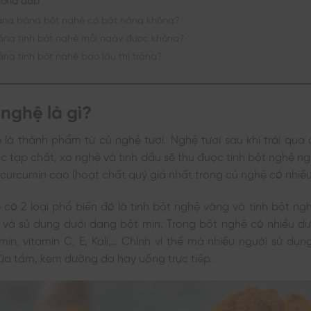
ắng bằng bột nghệ có bắt nắng không?
ắng tinh bột nghệ mỗi ngày được không?
ắng tinh bột nghệ bao lâu thì trắng?
 nghệ là gì?
 là thành phẩm từ củ nghệ tươi. Nghệ tươi sau khi trải qua 
các tạp chất, xơ nghệ và tinh dầu sẽ thu được tinh bột nghệ ng
 curcumin cao (hoạt chất quý giá nhất trong củ nghệ có nhiều
 có 2 loại phổ biến đó là tinh bột nghệ vàng và tinh bột n
 và sử dụng dưới dạng bột mịn. Trong bột nghệ có nhiều d
in, vitamin C, E, Kali,… Chính vì thế mà nhiều người sử dụ
ữa tắm, kem dưỡng da hay uống trực tiếp.