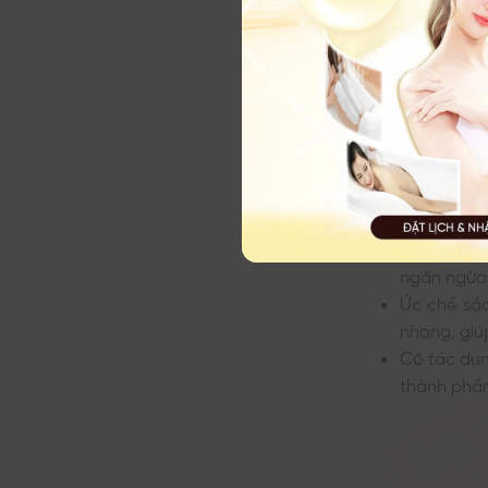
Tinh bột ngh
phẩm chăm só
công dụng đá
Tinh bột n
dịu các vế
Thúc đẩy q
vết thâm, 
Có tác dụn
ngăn ngừa 
Ức chế sắc
nhang, gi
Có tác dụn
thành phần