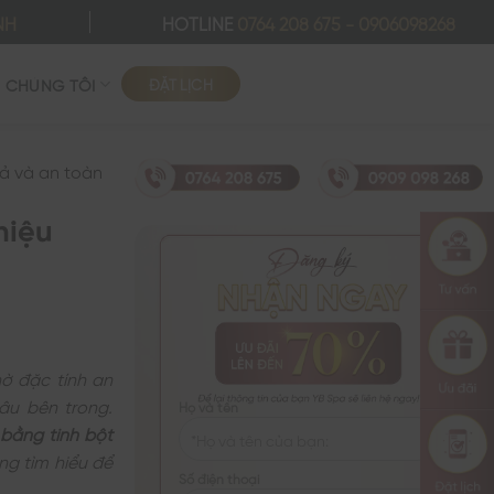
NH
HOTLINE
0764 208 675
-
0906098268
ĐẶT LỊCH
Ề CHÚNG TÔI
uả và an toàn
hiệu
hờ đặc tính an
âu bên trong.
Họ và tên
bằng tinh bột
ng tìm hiểu để
Số điện thoại