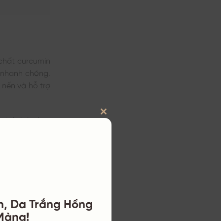
 chất curcumin
 nhanh chóng.
 nến và hỗ trợ
 và ảnh hưởng
CLOSE
g, curcumin có
THIS
da đều màu và
MODULE
g nghệ để làm
n, Da Trắng Hồng
Màng!