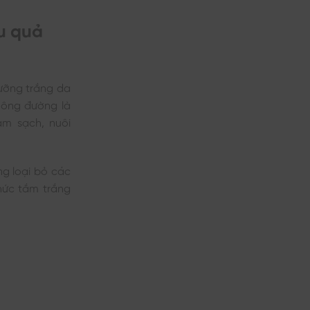
u quả
ưỡng trắng da
hông đường là
àm sạch, nuôi
ng loại bỏ các
hức tắm trắng