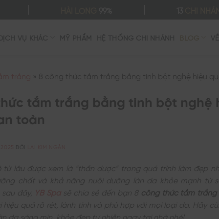
HÀI LÒNG
99%
13
CHI NHÁ
DỊCH VỤ KHÁC
MỸ PHẨM
HỆ THỐNG CHI NHÁNH
BLOG
V
ắm trắng
»
8 công thức tắm trắng bằng tinh bột nghệ hiệu q
thức tắm trắng bằng tinh bột nghệ 
an toàn
/2025
BỞI
LAI KIM NGÂN
 từ lâu được xem là “thần dược” trong quá trình làm đẹp n
ưỡng chất và khả năng nuôi dưỡng làn da khỏe mạnh từ s
t sau đây,
YB Spa
sẽ chia sẻ đến bạn 8
công thức tắm trắng 
 hiệu quả rõ rệt, lành tính và phù hợp với mọi loại da. Hãy cù
àn da sáng mịn, khỏe đẹp tự nhiên ngay tại nhà nhé!