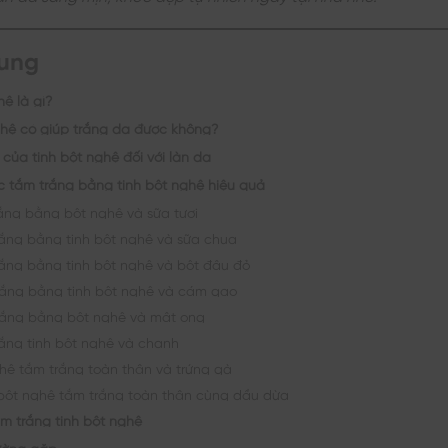
dung
hệ là gì?
ghệ có giúp trắng da được không?
của tinh bột nghệ đối với làn da
c tắm trắng bằng tinh bột nghệ hiệu quả
ắng bằng bột nghệ và sữa tươi
ắng bằng tinh bột nghệ và sữa chua
ắng bằng tinh bột nghệ và bột đậu đỏ
rắng bằng tinh bột nghệ và cám gạo
rắng bằng bột nghệ và mật ong
ắng tinh bột nghệ và chanh
hệ tắm trắng toàn thân và trứng gà
bột nghệ tắm trắng toàn thân cùng dầu dừa
ắm trắng tinh bột nghệ
ường gặp