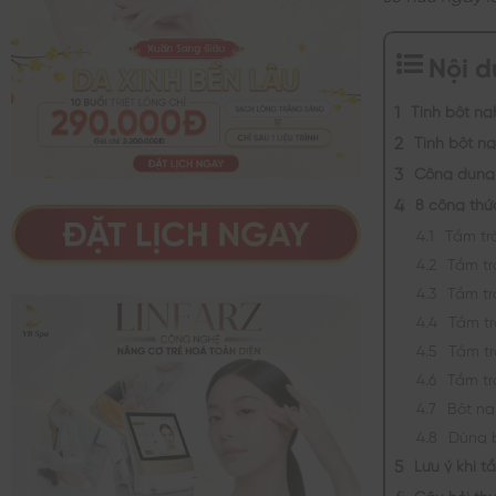
Nội 
Tinh bột ng
Tinh bột n
Công dụng 
8 công thứ
Tắm tr
Tắm tr
Tắm tr
Tắm t
Tắm t
Tắm tr
Bột ng
Dùng 
Lưu ý khi t
Câu hỏi th