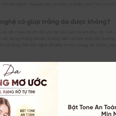
Tinh Bột Nghệ – Nguyên Liệu Làm Đẹp Tự Nhiên, Lành Tính Cho Da
 nghệ có giúp trắng da được không?
 có rất nhiều lợi ích đối với làn da của chị em phụ nữ. Tinh
ó tác dụng kháng khuẩn, kháng viêm và làm lành vết thương
òn sử dụng tinh bột nghệ để điều trị mụn trứng cá, chàm, vảy
.
 trình oxy hóa là nguyên nhân gây tổn thương các gốc tự do
da, kết cấu và chất lượng da. Các nghiên cứu đã chỉ ra rằn
ở hữu khả năng chống oxy hóa mạnh mẽ, giúp cải thiện làn 
n hiệu quả.
ng dụng vượt trội này mà nhiều phụ nữ Ấn Độ đã tận dụn
dưới mắt, giữ cho làn da luôn tươi trẻ và tràn đầy sức sống.
Bật Tone An Toà
Mịn 
g của tinh bột nghệ đối với làn da