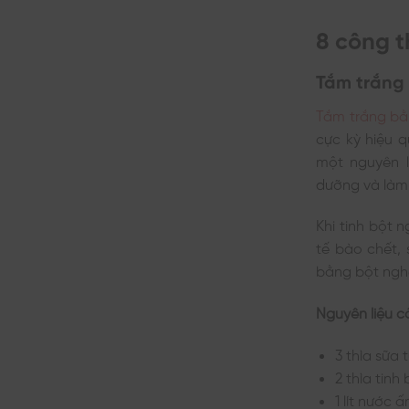
8 công t
Tắm trắng 
Tắm trắng bằ
cực kỳ hiệu 
một nguyên l
dưỡng và làm
Khi tinh bột 
tế bào chết,
bằng bột nghệ
Nguyên liệu c
3 thìa sữa
2 thìa tinh
1 lít nước 