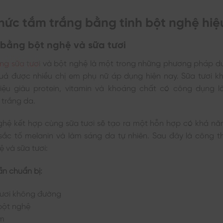
hức tắm trắng bằng tinh bột nghệ hiệ
bằng bột nghệ và sữa tươi
ng sữa tươi
và bột nghệ là một trong những phương pháp d
quả được nhiều chị em phụ nữ áp dụng hiện nay. Sữa tươi k
iệu giàu protein, vitamin và khoáng chất có công dụng l
 trắng da.
nghệ kết hợp cùng sữa tươi sẽ tạo ra một hỗn hợp có khả nă
 sắc tố melanin và làm sáng da tự nhiên. Sau đây là công t
 và sữa tươi:
ần chuẩn bị:
 tươi không đường
 bột nghệ
ấm