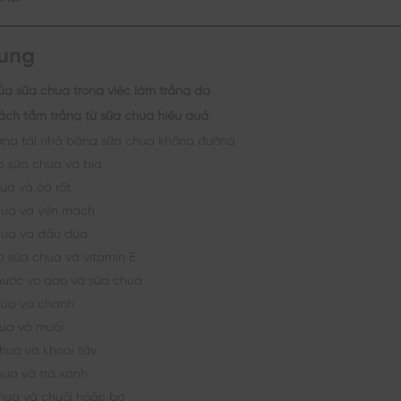
dung
a sữa chua trong việc làm trắng da
cách tắm trắng từ sữa chua hiệu quả
ắng tại nhà bằng sữa chua không đường
p sữa chua và bia
ua và cà rốt
hua và yến mạch
hua và dầu dừa
p sữa chua và vitamin E
ước vo gạo và sữa chua
hua và chanh
ua và muối
hua và khoai tây
ua và trà xanh
hua và chuối hoặc bơ