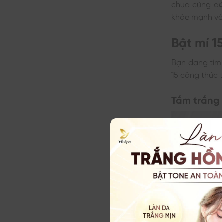
chua cũng đó
khỏe mạnh và 
Bật mí 1
Bạn đang tì
15 công thức 
Tắm trắng