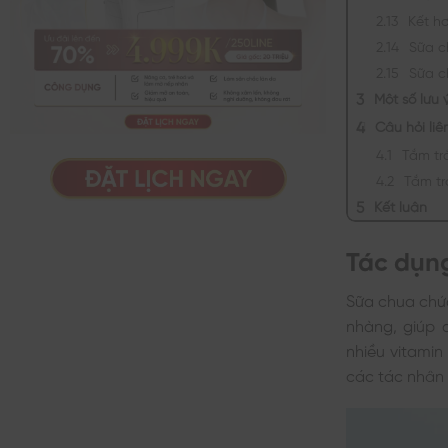
Kết h
Sữa c
Sữa c
Một số lưu 
Câu hỏi li
Tắm tr
Tắm tr
Kết luận
Tác dụng
Sữa chua chứa
nhàng, giúp 
nhiều vitamin
các tác nhân 