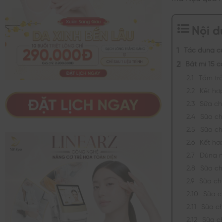
Nội 
Tác dụng củ
Bật mí 15 
Tắm tr
Kết hợ
Sữa ch
Sữa c
Sữa c
Kết hợ
Dùng n
Sữa c
Sữa ch
Sữa c
Sữa ch
Sữa c