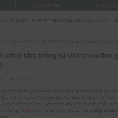
HÀI LÒNG
99%
13
CHI NHÁ
DỊCH VỤ KHÁC
MỸ PHẨM
HỆ THỐNG CHI NHÁNH
BLOG
V
ắm trắng
»
Bật mí 15 cách tắm trắng từ sữa chua đơn giản và
15 cách tắm trắng từ sữa chua đơn 
ả
/2024
BỞI
LAI KIM NGÂN
một thực phẩm quen thuộc trong bữa ăn hàng ngày, nó khôn
 hóa mà còn là một nguyên liệu làm đẹp tuyệt vời. Với hàm 
và axit lactic dồi dào, sữa chua giúp tẩy tế bào chết, dư
hiên. Cùng
YB Spa
khám phá ngay 15 cách
tắm trắng từ sữa
nhé!