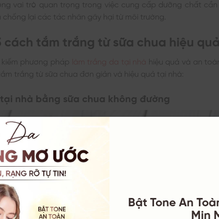
ng vai trò quan trọng trong việc cung cấp dưỡng chất cần t
chống lại các tác nhân gây hại từ môi trường.
5 cách tắm trắng từ sữa chua hiệu qu
m kiếm phương pháp
làm trắng da tại nhà
hiệu quả và an toà
tắm trắng từ sữa chua đơn giản và hiệu quả tại nhà:
 tại nhà bằng sữa chua không đường
Bật Tone An Toà
Mịn 