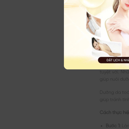
Tắm Trắng V
Sữa chua khô
tuyệt vời. N
giúp nuôi dưỡ
Dưỡng da toà
giúp tránh tìn
Cách thực hi
Bước 1:
Làm