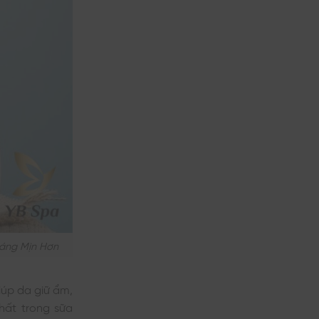
Láng Mịn Hơn
iúp da giữ ẩm,
hất trong sữa