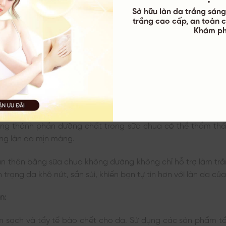
Sở hữu làn da trắng sáng 
trắng cao cấp, an toàn c
Khám ph
ới Sữa Chua Không Đường Giúp Cho Làn Da Của Bạn Mềm Mịn Và 
ng chỉ là thực phẩm bổ dưỡng cho sức khỏe mà còn là nguyên
hững thành phần dưỡng chất trong sữa chua có thể thẩm thấ
ng làn da mịn màng.
n thân bằng sữa chua không đường không chỉ hỗ trợ làm tr
h trạng da khô nứt, sần sùi, khiến bạn tự tin hơn với làn da củ
ện:
 sạch và tẩy tế bào chết cho da. Sử dụng các sản phẩm tẩ