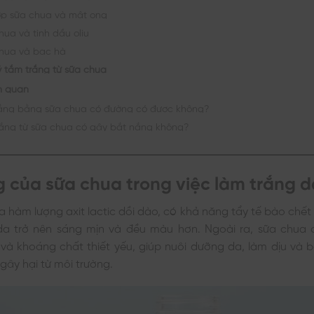
ợp sữa chua và mật ong
hua và tinh dầu oliu
hua và bạc hà
ý tắm trắng từ sữa chua
ên quan
ắng bằng sữa chua có đường có được không?
ắng từ sữa chua có gây bắt nắng không?
 của sữa chua trong việc làm trắng d
 hàm lượng axit lactic dồi dào, có khả năng tẩy tế bào chế
da trở nên sáng mịn và đều màu hơn. Ngoài ra, sữa chua
 và khoáng chất thiết yếu, giúp nuôi dưỡng da, làm dịu và 
gây hại từ môi trường.