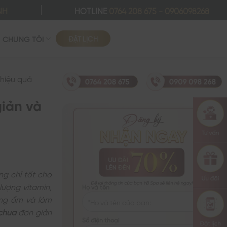
NH
HOTLINE
0764 208 675
-
0906098268
ĐẶT LỊCH
Ề CHÚNG TÔI
 hiệu quả
giản và
g chỉ tốt cho
lượng vitamin,
Họ và tên
ỡng ẩm và làm
 chua
đơn giản
Số điện thoại