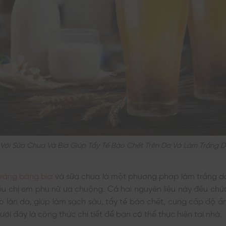
Với Sữa Chua Và Bia Giúp Tẩy Tế Bào Chết Trên Da Và Làm Trắng 
rắng bằng bia
và sữa chua là một phương pháp làm trắng d
ều chị em phụ nữ ưa chuộng. Cả hai nguyên liệu này đều chứ
ho làn da, giúp làm sạch sâu, tẩy tế bào chết, cung cấp độ 
ưới đây là công thức chi tiết để bạn có thể thực hiện tại nhà.