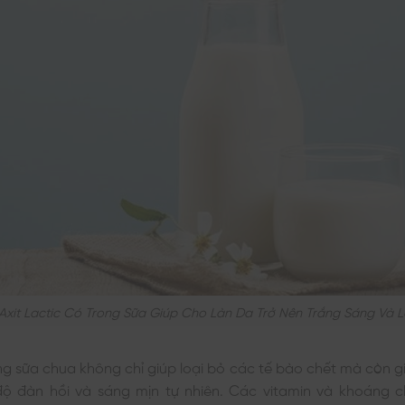
xit Lactic Có Trong Sữa Giúp Cho Làn Da Trở Nên Trắng Sáng Và 
rong sữa chua không chỉ giúp loại bỏ các tế bào chết mà còn g
ộ đàn hồi và sáng mịn tự nhiên. Các vitamin và khoáng c