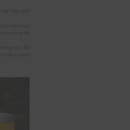
 hãy rửa sạch
 hộp sữa chua
ớc của vùng da
bằng tay. Để
ạch bằng nước