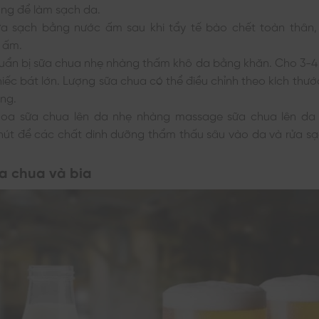
ng để làm sạch da.
a sạch bằng nước ấm sau khi tẩy tế bào chết toàn thân,
 ấm.
huẩn bị sữa chua nhẹ nhàng thấm khô da bằng khăn. Cho 3-4
iếc bát lớn. Lượng sữa chua có thể điều chỉnh theo kích thư
ắng.
oa sữa chua lên da nhẹ nhàng massage sữa chua lên da 
hút để các chất dinh dưỡng thẩm thấu sâu vào da và rửa s
a chua và bia