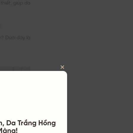
hiết, giúp da
ả
n? Dưới đây là
CLOSE
THIS
MODULE
n, Da Trắng Hồng
Màng!