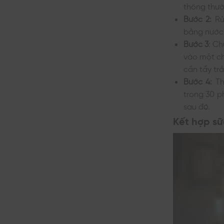
thông thườ
Bước 2:
Rử
bằng nước
Bước 3
: C
vào một ch
cần tẩy tr
Bước 4:
Th
trong 30 p
sau đó.
Kết hợp sữ