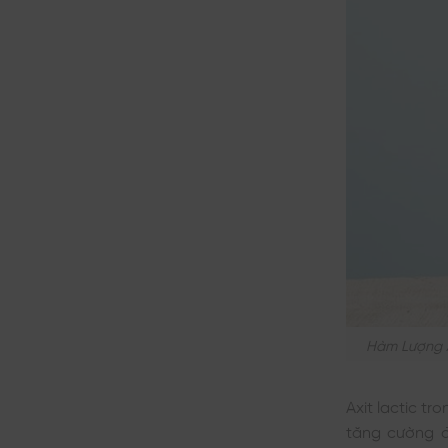
Hàm Lượng A
Axit lactic t
tăng cường đ