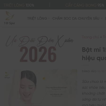
Bỏ
TRIỆT LÔNG
100%
CẤY CĂNG BÓNG
95%
qua
nội
TRIỆT LÔNG
CHĂM SÓC DA CHUYÊN SÂU
dung
Trang chủ
»
T
Bật mí 
hiệu qu
ĐĂNG VÀO
16/12
Sữa chua là 
sức khỏe tiêu
khoáng chất 
sáng da tự n
mà hiệu quả 