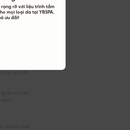
rạng rỡ với liệu trình tắm
ho mọi loại da tại YBSPA.
á ưu đãi!
Trắng Da Hơn
 liệu làm đẹp
u sâu vào da,
ắng da mà còn
a mình.
y tế bào chết