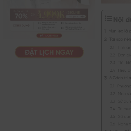
Nội 
Mụn lẹo là g
Tại sao nê
Tính an
Đơn gi
Tiết ki
Hiệu q
6 Cách trị 
Phương 
Mẹo sử
Sử dụn
Trị mụ
Sử dụn
Nghệ t
Những điều 