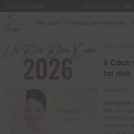
Bỏ
TRIỆT LÔNG
100%
CẤY CĂNG BÓNG
95%
qua
nội
TRIỆT LÔNG
CHĂM SÓC DA CHUYÊN SÂU
dung
Trang chủ
»
T
6 Cách 
tại nhà
ĐĂNG VÀO
26/01
Cách trị mụn 
đau, cộm ngứ
để đạt hiệu 
mụn lẹo và á
thực tế và g