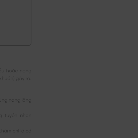
dầu hoặc nang
khuẩn) gây ra.
rùng nang lông
g tuyến nhờn
thậm chí là cả