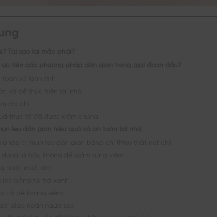
dung
ì? Tại sao lại mắc phải?
n ưu tiên các phương pháp dân gian trong giai đoạn đầu?
 toàn và lành tính
ản và dễ thực hiện tại nhà
ệm chi phí
uả thực tế đã được kiểm chứng
mụn lẹo dân gian hiệu quả và an toàn tại nhà
pháp trị mụn lẹo dân gian bằng chỉ (Mẹo thắt nút chỉ)
 dụng lá trầu không để giảm sưng viêm
g nước muối ấm
n lẹo bằng túi trà xanh
g tỏi để kháng viêm
ươi giúp ngăn ngừa sẹo
cần tránh tuyệt đối khi tự chữa mụn lẹo tại nhà