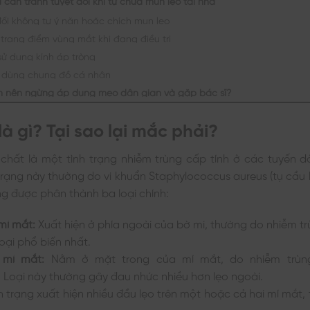
đối không tự ý nặn hoặc chích mụn lẹo
trang điểm vùng mắt khi đang điều trị
sử dụng kính áp tròng
 dùng chung đồ cá nhân
n nên ngừng áp dụng mẹo dân gian và gặp bác sĩ?
là gì? Tại sao lại mắc phải?
 chất là một tình trạng nhiễm trùng cấp tính ở các tuyến 
 trạng này thường do vi khuẩn Staphylococcus aureus (tụ cầu 
g được phân thành ba loại chính:
mí mắt:
Xuất hiện ở phía ngoài của bờ mi, thường do nhiễm t
loại phổ biến nhất.
g mí mắt:
Nằm ở mặt trong của mí mắt, do nhiễm trùn
 Loại này thường gây đau nhức nhiều hơn lẹo ngoài.
h trạng xuất hiện nhiều đầu lẹo trên một hoặc cả hai mí mắt, 