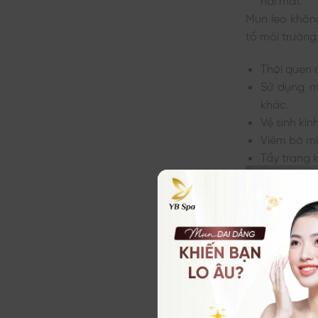
Mụn lẹo không
tố môi trường
Thói quen 
Sử dụng m
khác.
Vệ sinh kí
Viêm bờ mi
Tẩy trang 