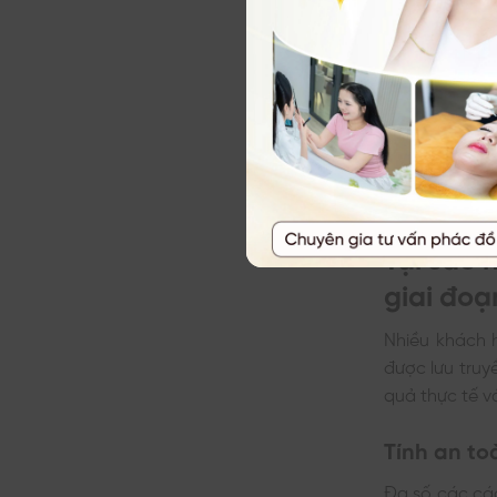
Tại sao 
giai đo
Nhiều khách 
được lưu truy
quả thực tế và 
Tính an to
Đa số các các