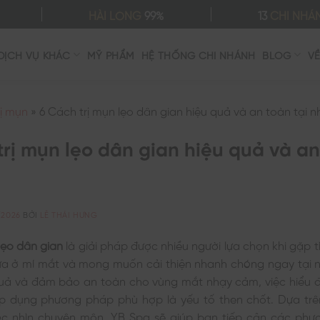
HÀI LÒNG
99%
13
CHI NHÁ
DỊCH VỤ KHÁC
MỸ PHẨM
HỆ THỐNG CHI NHÁNH
BLOG
V
rị mụn
»
6 Cách trị mụn lẹo dân gian hiệu quả và an toàn tại n
trị mụn lẹo dân gian hiệu quả và a
/2026
BỞI
LÊ THÁI HƯNG
lẹo dân gian
là giải pháp được nhiều người lựa chọn khi gặp t
a ở mí mắt và mong muốn cải thiện nhanh chóng ngay tại nh
quả và đảm bảo an toàn cho vùng mắt nhạy cảm, việc hiểu 
p dụng phương pháp phù hợp là yếu tố then chốt. Dựa trê
óc nhìn chuyên môn, YB Spa sẽ giúp bạn tiếp cận các ph