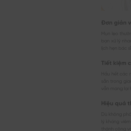
Đơn giản v
Mụn lẹo thườ
bạn xử lý nha
lịch hẹn bác 
Tiết kiệm c
Hầu hết các n
sẵn trong gia
vẫn mang lại 
Hiệu quả t
Dù không phả
lý kháng viê
thành công và