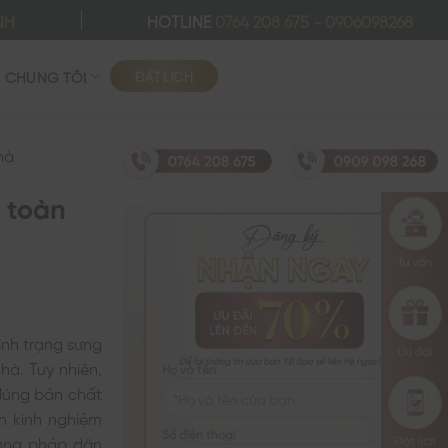
NH
HOTLINE
0764 208 675
-
0906098268
ĐẶT LỊCH
Ề CHÚNG TÔI
hà
n toàn
ình trạng sưng
à. Tuy nhiên,
Họ và tên
đúng bản chất
n kinh nghiệm
Số điện thoại
ương pháp dân