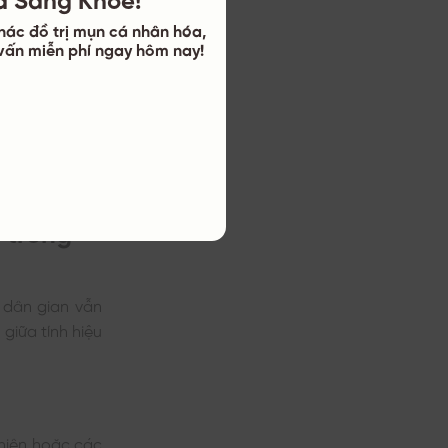
hác đồ trị mụn cá nhân hóa,
ư vấn miễn phí ngay hôm nay!
 trong
 dân gian vẫn
giữa tính hiệu
nhiên hoặc các