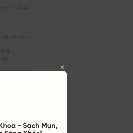
nh hoạt và yếu
ng với người
 kính.
ea).
CLOSE
THIS
MODULE
 Khoa - Sạch Mụn,
a Sáng Khỏe!