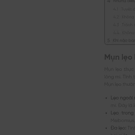
Tuyệt 
Không 
Tránh 
Không
Khi nào bạ
Mụn lẹo 
Mụn lẹo thực
lông mi. Tình
Mụn lẹo thườn
Lẹo ngoài 
mi. Đây là 
Lẹo tron
Meibomius.
Đa lẹo:
Tìn
hai mắt.