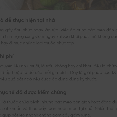
à dễ thực hiện tại nhà
ng gây đau nhức ngay lập tức. Việc áp dụng các mẹo dân 
nh tình trạng sưng viêm ngay khi vừa khởi phát mà không cầ
sĩ hay đi mua những loại thuốc phức tạp.
hi phí
guyên liệu như muối, lá trầu không hay chỉ khâu đều là nhữ
n bếp hoặc tủ đồ của mỗi gia đình. Đây là giải pháp cực kỳ
hiệu quả bất ngờ nếu được áp dụng đúng kỹ thuật.
hực tế đã được kiểm chứng
i là thuốc chữa bệnh, nhưng các mẹo dân gian hoạt động dự
m, sát khuẩn và thúc đẩy tuần hoàn máu tại chỗ. Nhiều thế 
 giúp nốt lẹo nhanh chóng gom cồi, giảm sưng.