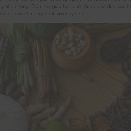
t lý nhẹ nhàng. Điều này giúp hạn chế tối đa việc đưa các 
mắt vốn dĩ rất mỏng manh và nhạy cảm.