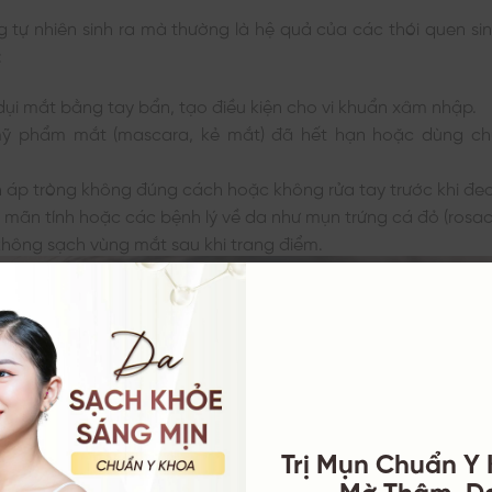
 tự nhiên sinh ra mà thường là hệ quả của các thói quen si
:
dụi mắt bằng tay bẩn, tạo điều kiện cho vi khuẩn xâm nhập.
ỹ phẩm mắt (mascara, kẻ mắt) đã hết hạn hoặc dùng chu
nh áp tròng không đúng cách hoặc không rửa tay trước khi đeo
 mãn tính hoặc các bệnh lý về da như mụn trứng cá đỏ (rosac
không sạch vùng mắt sau khi trang điểm.
Trị Mụn Chuẩn Y
Mờ Thâm, D