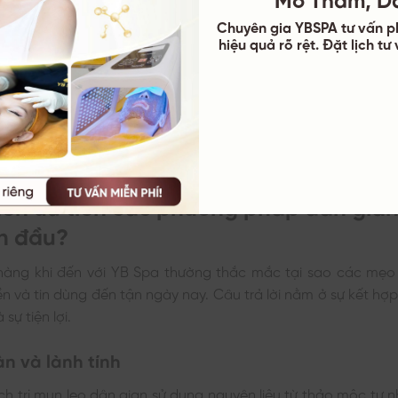
Chuyên gia YBSPA tư vấn p
hiệu quả rõ rệt. Đặt lịch t
nên ưu tiên các phương pháp dân gian
ạn đầu?
hàng khi đến với YB Spa thường thắc mắc tại sao các mẹo
ền và tin dùng đến tận ngày nay. Câu trả lời nằm ở sự kết hợp 
sự tiện lợi.
àn và lành tính
h trị mụn lẹo dân gian sử dụng nguyên liệu từ thảo mộc tự 