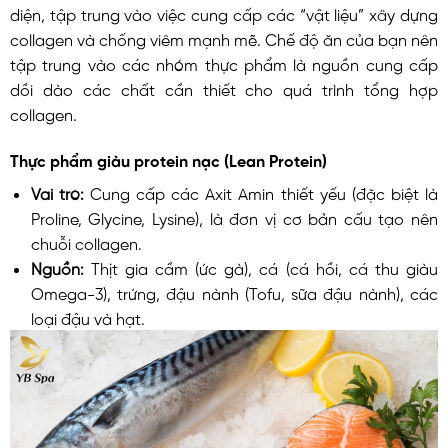
diện, tập trung vào việc cung cấp các “vật liệu” xây dựng
collagen và chống viêm mạnh mẽ. Chế độ ăn của bạn nên
tập trung vào các nhóm thực phẩm là nguồn cung cấp
dồi dào các chất cần thiết cho quá trình tổng hợp
collagen.
Thực phẩm giàu protein nạc (Lean Protein)
Vai trò:
Cung cấp các Axit Amin thiết yếu (đặc biệt là
Proline, Glycine, Lysine), là đơn vị cơ bản cấu tạo nên
chuỗi collagen.
Nguồn:
Thịt gia cầm (ức gà), cá (cá hồi, cá thu giàu
Omega-3), trứng, đậu nành (Tofu, sữa đậu nành), các
loại đậu và hạt.