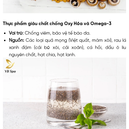
Thực phẩm giàu chất chống Oxy Hóa và Omega-3
Vai trò:
Chống viêm, bảo vệ tế bào da.
Nguồn:
Các loại quả mọng (Việt quất, mâm xôi), rau lá
xanh đậm (cải bó xôi, cải xoăn), cá hồi, dầu ô liu
nguyên chất, hạt chia, hạt lanh.