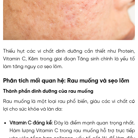
Thiếu hụt các vi chất dinh dưỡng cần thiết như Protein,
Vitamin C, Kẽm trong giai đoạn Tăng sinh chính là yếu tố
làm tăng nguy cơ sẹo lõm.
Phân tích
mối quan hệ
: Rau muống và sẹo lõm
Thành phần dinh dưỡng của rau muống
Rau muống là một loại rau phổ biến, giàu các vi chất có
lợi cho sức khỏe và làn da:
Vitamin C đáng kể:
Đây là điểm mạnh quan trọng nhất.
Hàm lượng Vitamin C trong rau muống hỗ trợ trực tiếp
vào việc tổng hợp collagen, yếu tố cốt lõi để làm đầy