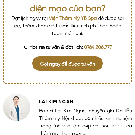
diện mạo của bạn?
Đặt lịch ngay tại
Viện Thẩm Mỹ YB Spa
để được soi
da, thăm khám và tư vấn liệu trình phù hợp hoàn
toàn miễn phí.
📞
Hotline tư vấn & đặt lịch:
0764.208.777
Gọi ngay để được tư vấn
LAI KIM NGÂN
Bác sĩ Lai Kim Ngân, chuyên gia Da liễu
Thẩm mỹ Nội khoa, có nhiều kinh nghiệm
trong lĩnh vực làm đẹp với hơn 2.000 ca
thẩm mỹ thành công.