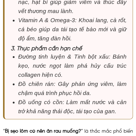
nạc, hạt bí giúp giảm viêm và thúc đẩy
vết thương mau lành.
Vitamin A & Omega-3: Khoai lang, cà rốt,
cá béo giúp da tái tạo tế bào mới và giữ
độ ẩm, tăng đàn hồi.
3. Thực phẩm cần hạn chế
Đường tinh luyện & Tinh bột xấu: Bánh
kẹo, nước ngọt làm phá hủy cấu trúc
collagen hiện có.
Đồ chiên rán: Gây phản ứng viêm, làm
chậm quá trình phục hồi da.
Đồ uống có cồn: Làm mất nước và cản
trở khả năng thải độc, tái tạo của gan.
“
Bị sẹo lõm có nên ăn rau muống?
” là thắc mắc phổ biến