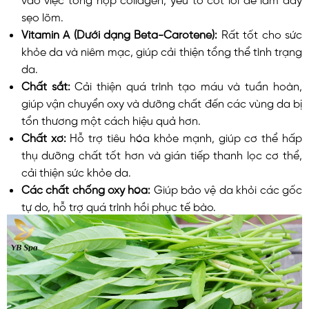
sẹo lõm.
Vitamin A (Dưới dạng Beta-Carotene):
Rất tốt cho sức
khỏe da và niêm mạc, giúp cải thiện tổng thể tình trạng
da.
Chất sắt:
Cải thiện quá trình tạo máu và tuần hoàn,
giúp vận chuyển oxy và dưỡng chất đến các vùng da bị
tổn thương một cách hiệu quả hơn.
Chất xơ:
Hỗ trợ tiêu hóa khỏe mạnh, giúp cơ thể hấp
thụ dưỡng chất tốt hơn và gián tiếp thanh lọc cơ thể,
cải thiện sức khỏe da.
Các chất chống oxy hóa:
Giúp bảo vệ da khỏi các gốc
tự do, hỗ trợ quá trình hồi phục tế bào.