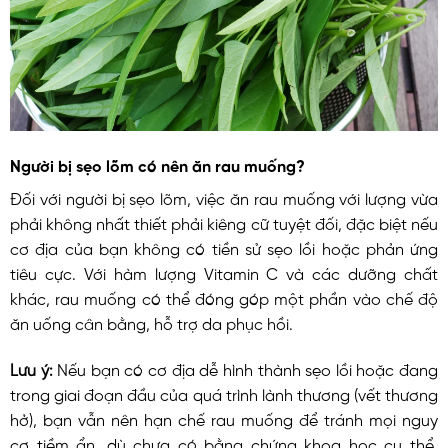
Người bị sẹo lõm có nên ăn rau muống?
Đối với người bị sẹo lõm, việc ăn rau muống với lượng vừa
phải không nhất thiết phải kiêng cữ tuyệt đối, đặc biệt nếu
cơ địa của bạn không có tiền sử sẹo lồi hoặc phản ứng
tiêu cực. Với hàm lượng Vitamin C và các dưỡng chất
khác, rau muống có thể đóng góp một phần vào chế độ
ăn uống cân bằng, hỗ trợ da phục hồi.
Lưu ý:
Nếu bạn có cơ địa dễ hình thành sẹo lồi hoặc đang
trong giai đoạn đầu của quá trình lành thương (vết thương
hở), bạn vẫn nên hạn chế rau muống để tránh mọi nguy
cơ tiềm ẩn, dù chưa có bằng chứng khoa học cụ thể.