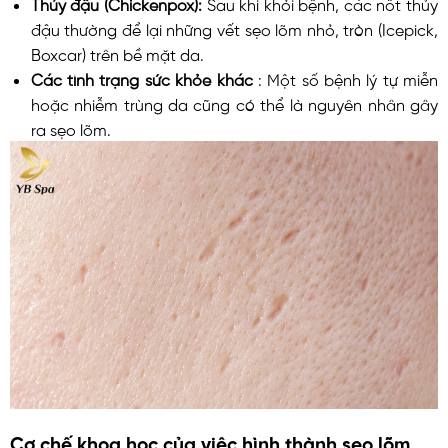
Thủy đậu (Chickenpox):
Sau khi khỏi bệnh, các nốt thủy
đậu thường để lại những vết sẹo lõm nhỏ, tròn (Icepick,
Boxcar) trên bề mặt da.
Các tình trạng sức khỏe khác
: Một số bệnh lý tự miễn
hoặc nhiễm trùng da cũng có thể là nguyên nhân gây
ra sẹo lõm.
Cơ chế khoa học của việc hình thành sẹo lõm