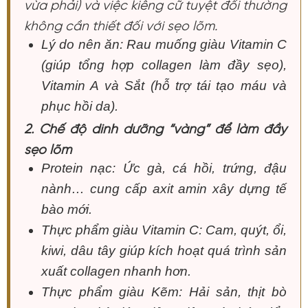
vừa phải) và việc kiêng cữ tuyệt đối thường
không cần thiết đối với sẹo lõm.
Lý do nên ăn: Rau muống giàu Vitamin C
(giúp tổng hợp collagen làm đầy sẹo),
Vitamin A và Sắt (hỗ trợ tái tạo máu và
phục hồi da).
2. Chế độ dinh dưỡng “vàng” để làm đầy
sẹo lõm
Protein nạc: Ức gà, cá hồi, trứng, đậu
nành… cung cấp axit amin xây dựng tế
bào mới.
Thực phẩm giàu Vitamin C: Cam, quýt, ổi,
kiwi, dâu tây giúp kích hoạt quá trình sản
xuất collagen nhanh hơn.
Thực phẩm giàu Kẽm: Hải sản, thịt bò