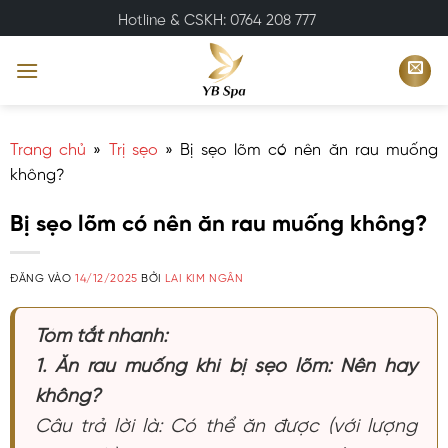
Bỏ
Hotline & CSKH: 0764 208 777
qua
nội
dung
Trang chủ
»
Trị sẹo
»
Bị sẹo lõm có nên ăn rau muống
không?
Bị sẹo lõm có nên ăn rau muống không?
ĐĂNG VÀO
14/12/2025
BỞI
LAI KIM NGÂN
Tóm tắt nhanh:
1. Ăn rau muống khi bị sẹo lõm: Nên hay
không?
Câu trả lời là: Có thể ăn được (với lượng