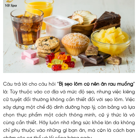
Câu trả lời cho câu hỏi “
Bị sẹo lõm có nên ăn rau muống
”
là: Tùy thuộc vào cơ địa và mức độ sẹo, nhưng việc kiêng
cữ tuyệt đối thường không cần thiết đối với sẹo lõm. Việc
xây dựng một chế độ dinh dưỡng hợp lý, cân bằng và lựa
chọn thực phẩm một cách thông minh, có ý thức là vô
cùng cần thiết. Hãy luôn nhớ rằng sức khỏe làn da không
chỉ phụ thuộc vào những gì bạn ăn, mà còn là cách bạn
chăm sóc cơ thể và lối sống hàng ngày.