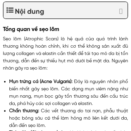
Nội dung
Tổng quan về sẹo lõm
Sẹo lõm (Atrophic Scars) là hệ quả của quá trình lành
thương không hoàn chỉnh, khi cơ thể không sản xuất đủ
lượng collagen và elastin cần thiết để tái tạo mô da bị tổn
thương, dẫn đến sự thiếu hụt mô dưới bề mặt da. Nguyên
nhân gây ra sẹo lõm:
Mụn trứng cá (Acne Vulgaris):
Đây là nguyên nhân phổ
biến nhất gây sẹo lõm. Các dạng mụn viêm nặng như
mụn nang, mụn bọc gây tổn thương sâu đến cấu trúc
da, phá hủy các sợi collagen và elastin.
Chấn thương:
Các vết thương do tai nạn, phẫu thuật
hoặc bỏng sâu có thể làm hỏng mô liên kết dưới da,
dẫn đến sẹo lõm.