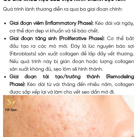
Quá trình lành thương diễn ra qua ba giai đoạn chính:
Giai đoạn viêm (Inflammatory Phase):
Kéo dài vài ngày,
cơ thể dọn dẹp vi khuẩn và tế bào chết.
Giai đoạn tăng sinh (Proliferative Phase):
Cơ thể bắt
đầu tạo ra các mô mới. Đây là lúc nguyên bào sợi
(Fibroblasts) sản xuất collagen để lấp đầy vết thương.
Nếu quá trình này bị gián đoạn hoặc lượng collagen
sản xuất không đủ, sẹo lõm sẽ hình thành.
Giai đoạn tái tạo/trưởng thành (Remodeling
Phase):
Kéo dài từ vài tháng đến nhiều năm, collagen
được sắp xếp lại và làm cho vết sẹo dần mờ đi.