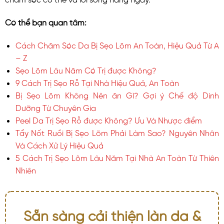
Có thể bạn quan tâm:
Cách Chăm Sóc Da Bị Sẹo Lõm An Toàn, Hiệu Quả Từ A
– Z
Sẹo Lõm Lâu Năm Có Trị được Không?
9 Cách Trị Sẹo Rỗ Tại Nhà Hiệu Quả, An Toàn
Bị Sẹo Lõm Không Nên ăn Gì? Gợi ý Chế độ Dinh
Dưỡng Từ Chuyên Gia
Peel Da Trị Sẹo Rỗ được Không? Ưu Và Nhược điểm
Tẩy Nốt Ruồi Bị Sẹo Lõm Phải Làm Sao? Nguyên Nhân
Và Cách Xử Lý Hiệu Quả
5 Cách Trị Sẹo Lõm Lâu Năm Tại Nhà An Toàn Từ Thiên
Nhiên
Sẵn sàng cải thiện làn da &