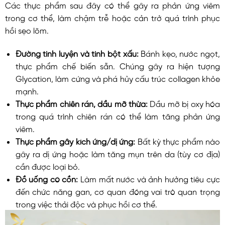
Các thực phẩm sau đây có thể gây ra phản ứng viêm
trong cơ thể, làm chậm trễ hoặc cản trở quá trình phục
hồi sẹo lõm.
Đường tinh luyện và tinh bột xấu:
Bánh kẹo, nước ngọt,
thực phẩm chế biến sẵn. Chúng gây ra hiện tượng
Glycation, làm cứng và phá hủy cấu trúc collagen khỏe
mạnh.
Thực phẩm chiên rán, dầu mỡ thừa:
Dầu mỡ bị oxy hóa
trong quá trình chiên rán có thể làm tăng phản ứng
viêm.
Thực phẩm gây kích ứng/dị ứng:
Bất kỳ thực phẩm nào
gây ra dị ứng hoặc làm tăng mụn trên da (tùy cơ địa)
cần được loại bỏ.
Đồ uống có cồn:
Làm mất nước và ảnh hưởng tiêu cực
đến chức năng gan, cơ quan đóng vai trò quan trọng
trong việc thải độc và phục hồi cơ thể.