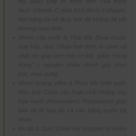
tây, kiwi): Đây là “khắc tinh” của thâm
mụn. Vitamin C giúp kích thích Collagen,
làm sáng da và tăng sức đề kháng để vết
thương mau lành.
Nhóm cấp nước & Thải độc (Dưa chuột,
dưa hấu, táo): Chứa hơn 90% là nước và
chất xơ, giúp làm mát cơ thể, giảm “nóng
trong” – nguyên nhân chính gây mụn
bọc, mụn sưng.
Nhóm kháng viêm & Phục hồi (Việt quất,
nho, bơ): Chứa các hoạt chất chống oxy
hóa mạnh (Resveratrol, Polyphenol) giúp
bảo vệ tế bào da và cân bằng tuyến bã
nhờn.
Đu đủ & Dứa: Chứa các enzyme tự nhiên