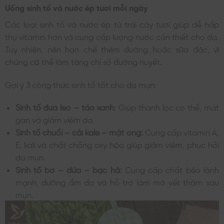
Uống sinh tố và nước ép tươi mỗi ngày
Các loại sinh tố và nước ép từ trái cây tươi giúp dễ hấp
thụ vitamin hơn và cung cấp lượng nước cần thiết cho da.
Tuy nhiên, nên hạn chế thêm đường hoặc sữa đặc, vì
chúng có thể làm tăng chỉ số đường huyết.
Gợi ý 3 công thức sinh tố tốt cho da mụn:
Sinh tố dưa leo – táo xanh:
Giúp thanh lọc cơ thể, mát
gan và giảm viêm da.
Sinh tố chuối – cải kale – mật ong:
Cung cấp vitamin A,
E, kali và chất chống oxy hóa giúp giảm viêm, phục hồi
da mụn.
Sinh tố bơ – dứa – bạc hà:
Cung cấp chất béo lành
mạnh, dưỡng ẩm da và hỗ trợ làm mờ vết thâm sau
mụn.