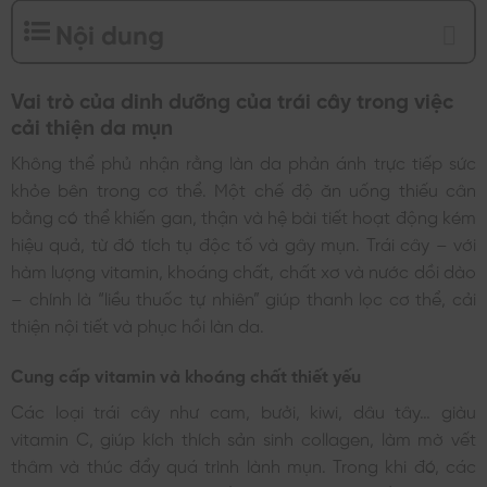
Nội dung
Vai trò của dinh dưỡng của trái cây trong việc
cải thiện da mụn
Không thể phủ nhận rằng làn da phản ánh trực tiếp sức
khỏe bên trong cơ thể. Một chế độ ăn uống thiếu cân
bằng có thể khiến gan, thận và hệ bài tiết hoạt động kém
hiệu quả, từ đó tích tụ độc tố và gây mụn. Trái cây – với
hàm lượng vitamin, khoáng chất, chất xơ và nước dồi dào
– chính là “liều thuốc tự nhiên” giúp thanh lọc cơ thể, cải
thiện nội tiết và phục hồi làn da.
Cung cấp vitamin và khoáng chất thiết yếu
Các loại trái cây như cam, bưởi, kiwi, dâu tây… giàu
vitamin C, giúp kích thích sản sinh collagen, làm mờ vết
thâm và thúc đẩy quá trình lành mụn. Trong khi đó, các