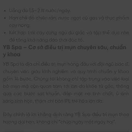
Uống đủ 1,5–2 lít nước/ngày.
Hạn chế đồ chiên rán, nước ngọt có gas và thực phẩm
cay nóng.
Kết hợp trái cây cùng ngủ đủ giấc và tập thể dục nhẹ
để tăng khả năng đào thải độc tố.
YB Spa – Cơ sở điều trị mụn chuyên sâu, chuẩn
y khoa
YB Spa là địa chỉ điều trị mụn hàng đầu với đội ngũ bác sĩ,
chuyên viên giàu kinh nghiệm và quy trình chuẩn y khoa
gồm 14 bước. Chúng tôi không chỉ tập trung vào việc loại
bỏ mụn mà còn quan tâm tới làn da khỏe từ gốc, thông
qua các bước sát khuẩn, đắp mặt nạ tinh chất, ủ ánh
sáng sinh học, thậm chí bắn IPL trẻ hóa làn da.
Đây chính là lời khẳng định rằng YB Spa điều trị mụn theo
hướng dài hạn, không chỉ “chữa ngày một ngày hai”.