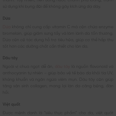
sử dụng khi bụng đói để không gây kích ứng dạ dày.
Dứa
Dứa
không chỉ cung cấp vitamin C mà còn chứa enzyme
bromelain, giúp giảm sưng tấy và làm lành da tổn thương.
Dứa còn có tác dụng hỗ trợ tiêu hóa, giúp cơ thể hấp thu
tốt hơn các dưỡng chất cần thiết cho làn da.
Dâu tây
Ngoài vị chua ngọt dễ ăn,
dâu tây
là nguồn flavonoid và
anthocyanin tự nhiên – giúp bảo vệ tế bào da khỏi tia UV,
kháng khuẩn và ngăn ngừa viêm mụn. Dâu tây còn giúp
tăng sản sinh collagen, mang lại làn da căng bóng, đàn
hồi.
Việt quất
Được mệnh danh là “siêu thực phẩm” cho da, việt quất