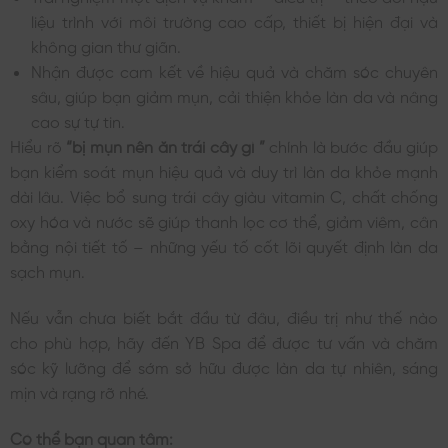
liệu trình với môi trường cao cấp, thiết bị hiện đại và
không gian thư giãn.
Nhận được cam kết về hiệu quả và chăm sóc chuyên
sâu, giúp bạn giảm mụn, cải thiện khỏe làn da và nâng
cao sự tự tin.
Hiểu rõ
“bị mụn nên ăn trái cây gì
”
chính là bước đầu giúp
bạn kiểm soát mụn hiệu quả và duy trì làn da khỏe mạnh
dài lâu. Việc bổ sung trái cây giàu vitamin C, chất chống
oxy hóa và nước sẽ giúp thanh lọc cơ thể, giảm viêm, cân
bằng nội tiết tố – những yếu tố cốt lõi quyết định làn da
sạch mụn.
Nếu vẫn chưa biết bắt đầu từ đâu, điều trị như thế nào
cho phù hợp, hãy đến YB Spa để được tư vấn và chăm
sóc kỹ lưỡng để sớm sở hữu được làn da tự nhiên, sáng
mịn và rạng rỡ nhé.
Có thể bạn quan tâm: