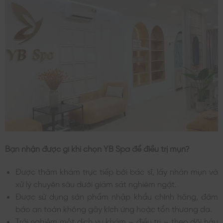
Bạn nhận được gì khi chọn YB Spa để điều trị mụn?
Được thăm khám trực tiếp bởi bác sĩ, lấy nhân mụn và
xử lý chuyên sâu dưới giám sát nghiêm ngặt.
Được sử dụng sản phẩm nhập khẩu chính hãng, đảm
bảo an toàn không gây kích ứng hoặc tổn thương da.
Trải nghiệm một dịch vụ khám – điều trị – theo dõi hậu