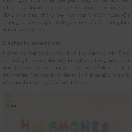
Vitamin C, flavonoid và polyphenol trong trái cây hoạt
động như chất chống oxy hóa mạnh, ngăn ngừa tổn
thương tế bào do gốc tự do gây ra – yếu tố thường làm
da yếu và dễ nổi mụn.
Điều hòa hormone nội tiết
Một số loại trái cây như bơ, chuối hay cam có thể hỗ trợ
cân bằng hormone, đặc biệt là ở phụ nữ trong giai đoạn
dậy thì hoặc tiền kinh nguyệt – khi cơ thể dễ xuất hiện
mụn nội tiết. Việc duy trì nội tiết tố ổn định sẽ giúp hạn chế
sự bùng phát mụn và dầu thừa trên da.