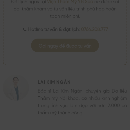
Đặt lịch ngay tại
Viện Thẩm Mỹ YB Spa
để được soi
da, thăm khám và tư vấn liệu trình phù hợp hoàn
toàn miễn phí.
📞
Hotline tư vấn & đặt lịch:
0764.208.777
Gọi ngay để được tư vấn
LAI KIM NGÂN
Bác sĩ Lai Kim Ngân, chuyên gia Da liễu
Thẩm mỹ Nội khoa, có nhiều kinh nghiệm
trong lĩnh vực làm đẹp với hơn 2.000 ca
thẩm mỹ thành công.