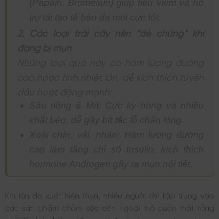
(Papain, Bromelain) giúp tiêu viêm và hỗ
trợ tái tạo tế bào da mới cực tốt.
2. Các loại trái cây nên “dè chừng” khi
đang bị mụn
Những loại quả này có hàm lượng đường
cao hoặc tính nhiệt lớn, dễ kích thích tuyến
dầu hoạt động mạnh:
Sầu riêng & Mít: Cực kỳ nóng và nhiều
chất béo, dễ gây bít tắc lỗ chân lông.
Xoài chín, vải, nhãn: Hàm lượng đường
cao làm tăng chỉ số Insulin, kích thích
hormone Androgen gây ra mụn nội tiết.
Khi làn da xuất hiện mụn, nhiều người chỉ tập trung vào
các sản phẩm chăm sóc bên ngoài mà quên mất rằng
chế độ dinh dưỡng đóng vai trò vô cùng quan trọng trong