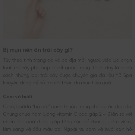
Bị mụn nên ăn trái cây gì?
Tùy theo tình trạng da và cơ địa mỗi người, việc lựa chọn
loại trái cây phù hợp là rất quan trọng. Dưới đây là danh
sách những loại trái cây được chuyên gia da liễu YB Spa
khuyên dùng để hỗ trợ cải thiện da mụn hiệu quả.
Cam và bưởi
Cam, bưởi là “bộ đôi” quen thuộc trong chế độ ăn đẹp da.
Chúng chứa hàm lượng vitamin C cao gấp 2 – 3 lần so với
nhiều loại quả khác, giúp tăng sức đề kháng, giảm viêm,
làm sáng và đều màu da. Ngoài ra, cam và bưởi còn hỗ