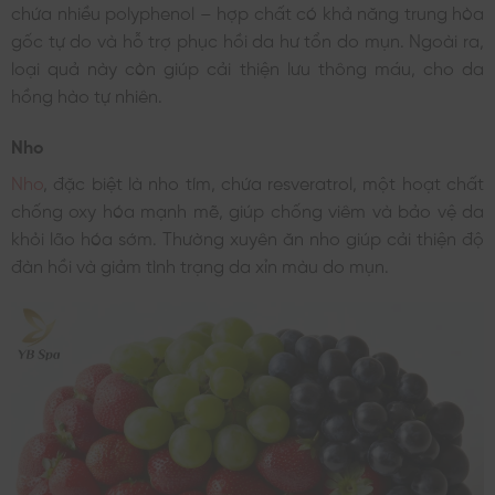
chứa nhiều polyphenol – hợp chất có khả năng trung hòa
gốc tự do và hỗ trợ phục hồi da hư tổn do mụn. Ngoài ra,
loại quả này còn giúp cải thiện lưu thông máu, cho da
hồng hào tự nhiên.
Nho
Nho
, đặc biệt là nho tím, chứa resveratrol, một hoạt chất
chống oxy hóa mạnh mẽ, giúp chống viêm và bảo vệ da
khỏi lão hóa sớm. Thường xuyên ăn nho giúp cải thiện độ
đàn hồi và giảm tình trạng da xỉn màu do mụn.