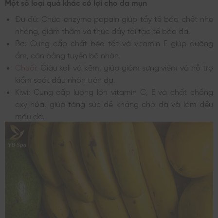
Một số loại quả khác có lợi cho da mụn
Đu đủ: Chứa enzyme papain giúp tẩy tế bào chết nhẹ
nhàng, giảm thâm và thúc đẩy tái tạo tế bào da.
Bơ: Cung cấp chất béo tốt và vitamin E giúp dưỡng
ẩm, cân bằng tuyến bã nhờn.
Chuối:
Giàu kali và kẽm, giúp giảm sưng viêm và hỗ trợ
kiểm soát dầu nhờn trên da.
Kiwi: Cung cấp lượng lớn vitamin C, E và chất chống
oxy hóa, giúp tăng sức đề kháng cho da và làm đều
màu da.