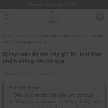
Bỏ
Hotline & CSKH: 0764 208 777
qua
nội
dung
Trang chủ
»
Blog
»
Bị mụn nên ăn trái cây gì? 10+ loại thực
phẩm không nên bỏ qua
Bị mụn nên ăn trái cây gì? 10+ loại thực
phẩm không nên bỏ qua
ĐĂNG VÀO
10/11/2025
BỞI
LAI KIM NGÂN
Tóm tắt nhanh:
1. “Siêu thực phẩm” trái cây cho da mụn
Nhóm giàu Vitamin C (Cam, bưởi, dâu