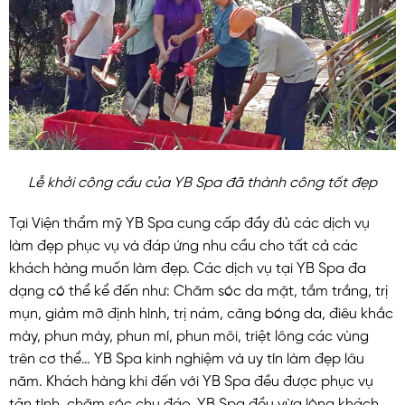
Lễ khởi công cầu của YB Spa đã thành công tốt đẹp
Tại Viện thẩm mỹ YB Spa cung cấp đầy đủ các dịch vụ
làm đẹp phục vụ và đáp ứng nhu cầu cho tất cả các
khách hàng muốn làm đẹp. Các dịch vụ tại YB Spa đa
dạng có thể kể đến như: Chăm sóc da mặt, tắm trắng, trị
mụn, giảm mỡ định hình, trị nám, căng bóng da, điêu khắc
mày, phun mày, phun mí, phun môi, triệt lông các vùng
trên cơ thể… YB Spa kinh nghiệm và uy tín làm đẹp lâu
năm. Khách hàng khi đến với YB Spa đều được phục vụ
tận tình, chăm sóc chu đáo. YB Spa đều vừa lòng khách