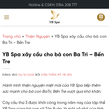
Bỏ
Hotline & CSKH: 0764 208 777
qua
nội
dung
Trang chủ
»
Thiện Nguyện
»
YB Spa xây cầu cho bà con
Ba Tri – Bến Tre
YB Spa xây cầu cho bà con Ba Tri – Bến
Tre
ĐĂNG VÀO
04/10/2022
BỞI
VIỆN THẨM MỸ YB SPA
Hành trình thiện nguyện miệt mài của YB Spa tiếp thêm
sức mạnh cho bà con BaTri, Bến Tre vượt qua khó khăn.
Cây cầu thứ 3 được khởi công trong năm nay của tập thể
YB Spa cùng bà con xã Tân Xuân, là một xã nhỏ của tỉnh