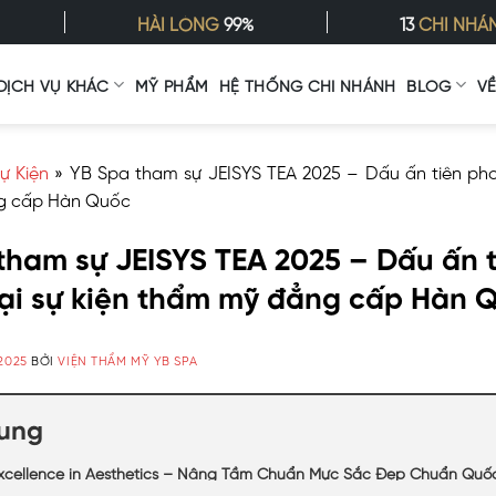
HÀI LÒNG
99%
13
CHI NHÁ
DỊCH VỤ KHÁC
MỸ PHẨM
HỆ THỐNG CHI NHÁNH
BLOG
V
ự Kiện
»
YB Spa tham sự JEISYS TEA 2025 – Dấu ấn tiên phon
g cấp Hàn Quốc
tham sự JEISYS TEA 2025 – Dấu ấn t
ại sự kiện thẩm mỹ đẳng cấp Hàn 
/2025
BỞI
VIỆN THẨM MỸ YB SPA
dung
Excellence in Aesthetics – Nâng Tầm Chuẩn Mực Sắc Đẹp Chuẩn Quố