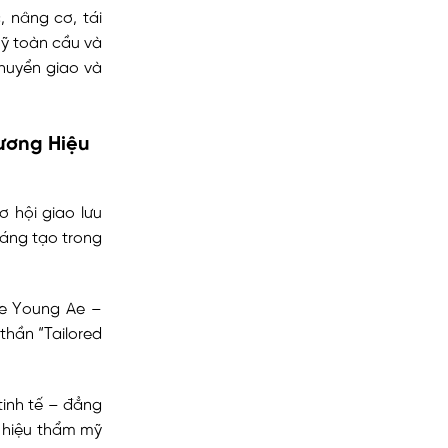
 nâng cơ, tái
ỹ toàn cầu và
huyển giao và
ương Hiệu
ơ hội giao lưu
sáng tạo trong
ee Young Ae –
thần “Tailored
tinh tế – đẳng
 hiệu thẩm mỹ