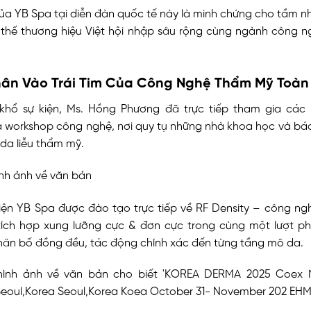
của YB Spa tại diễn đàn quốc tế này là minh chứng cho tầm nh
ị thế thương hiệu Việt hội nhập sâu rộng cùng ngành công n
ân Vào Trái Tim Của Công Nghệ Thẩm Mỹ Toàn
khổ sự kiện, Ms. Hồng Phương đã trực tiếp tham gia các 
à workshop công nghệ, nơi quy tụ những nhà khoa học và bác
 da liễu thẩm mỹ.
diện YB Spa được đào tạo trực tiếp về RF Density – công ng
i tích hợp xung lưỡng cực & đơn cực trong cùng một lượt ph
hân bố đồng đều, tác động chính xác đến từng tầng mô da.