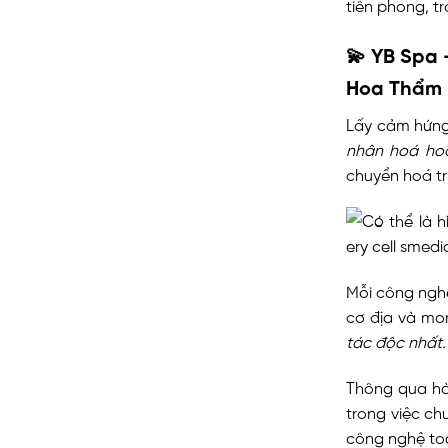
tiên phong, t
💫
YB Spa 
Hoa Thẩm 
Lấy cảm hứng 
nhân hoá ho
chuyển hoá tri
Mỗi công nghệ,
cơ địa và mo
tác độc nhất.
Thông qua hàn
trong việc c
công nghệ toà