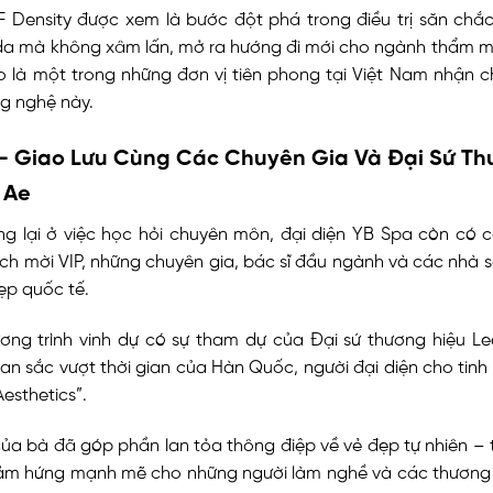
 Density được xem là bước đột phá trong điều trị săn chắc,
 da mà không xâm lấn, mở ra hướng đi mới cho ngành thẩm m
o là một trong những đơn vị tiên phong tại Việt Nam nhận c
g nghệ này.
 – Giao Lưu Cùng Các Chuyên Gia Và Đại Sứ Th
 Ae
g lại ở việc học hỏi chuyên môn, đại diện YB Spa còn có c
h mời VIP, những chuyên gia, bác sĩ đầu ngành và các nhà 
đẹp quốc tế.
ương trình vinh dự có sự tham dự của Đại sứ thương hiệu L
an sắc vượt thời gian của Hàn Quốc, người đại diện cho tinh 
Aesthetics”.
của bà đã góp phần lan tỏa thông điệp về vẻ đẹp tự nhiên – 
cảm hứng mạnh mẽ cho những người làm nghề và các thương