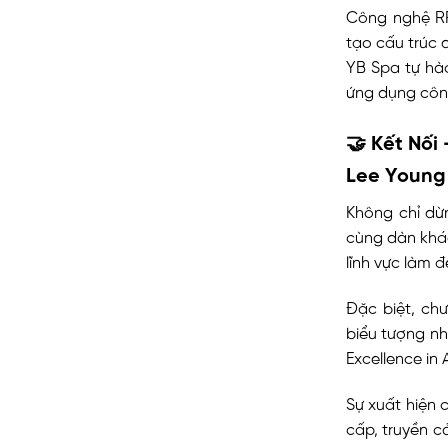
Công nghệ RF
tạo cấu trúc
YB Spa tự hà
ứng dụng côn
🤝 Kết Nối
Lee Young
Không chỉ dừn
cùng dàn khác
lĩnh vực làm 
Đặc biệt, ch
biểu tượng nh
Excellence in 
Sự xuất hiện 
cấp, truyền 