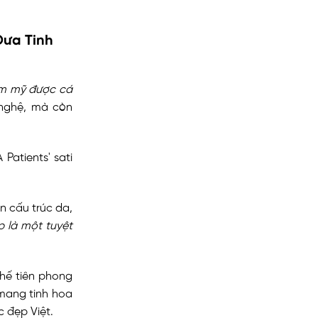
Đưa Tinh
ẩm mỹ được cá
 nghệ, mà còn
ên cấu trúc da,
p là một tuyệt
thế tiên phong
mang tinh hoa
 đẹp Việt.