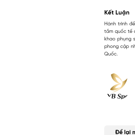
Kết Luận
Hành trình đ
tầm quốc tế 
khao phụng sự
phong cập nh
Quốc.
Để lại 