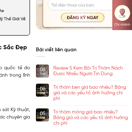
Ae
 Thế Giới Về
ực Sắc Đẹp
Bài viết liên quan
ấp quốc tế do
Review 5 Kem Bôi Trị Thâm Nách
06
Được Nhiều Người Tin Dùng
Th8
nh trong lĩnh
Không
có
Trị thâm bẹn giá bao nhiêu? Bảng
bình
06
luận
giá và các yếu tố ảnh hưởng chi
Th8
ở
phí
Review
5
Không
Kem
có
sát Kỹ thuật,
Bôi
Trị thâm mông giá bao nhiêu?
bình
05
Trị
luận
các chuyên gia
Bảng giá và các yếu tố ảnh hưởng
Thâm
Th8
ở
Nách
chi phí
Trị
Được
thâm
Nhiều
Không
bẹn