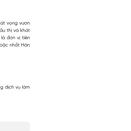
hát vọng vươn
u thị và khát
là đơn vị tiên
 bậc nhất Hàn
g dịch vụ làm