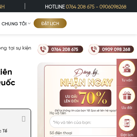
NH
HOTLINE
0764 208 675
-
0906098268
ĐẶT LỊCH
Ề CHÚNG TÔI
g tại sự kiện
iên
Quốc
Họ và tên
c Tế
Số điện thoại