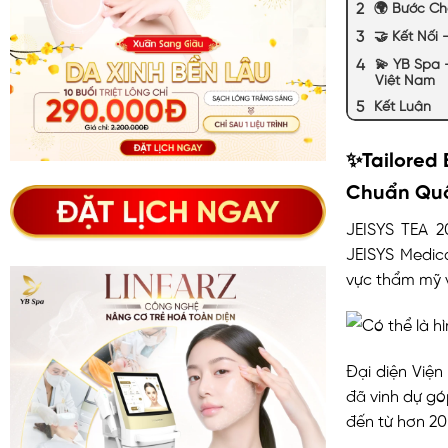
🌍 Bước Ch
🤝 Kết Nối
💫 YB Spa 
Việt Nam
Kết Luận
✨
Tailored
Chuẩn Quố
JEISYS TEA 2
JEISYS Medic
vực thẩm mỹ 
Đại diện Việ
đã vinh dự gó
đến từ hơn 20