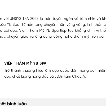
ến với JEISYS TEA 2025 là bản tuyên ngôn về tầm nhìn và k
của YB Spa. Từ nền tảng chuyên môn vững vàng, tinh thần cầ
 cái đẹp, Viện Thẩm Mỹ YB Spa tiếp tục khẳng định vị thế 
ật, chuyển giao và ứng dụng công nghệ thẩm mỹ hiện đại
VIỆN THẨM MỸ YB SPA
Trở thành thương hiệu làm đẹp quốc dân mang đến nhữn
đẹp chất lượng hàng đầu và vươn tầm Châu Á.
một bình luận