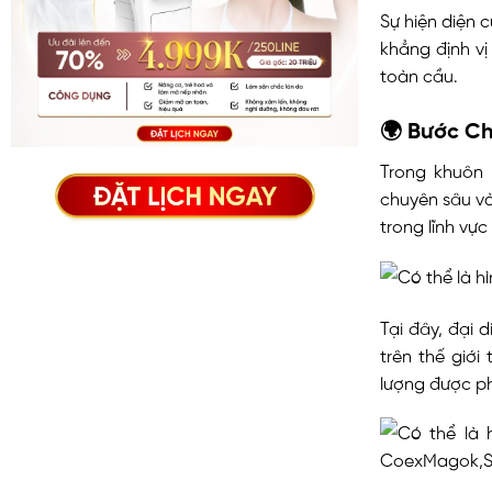
Sự hiện diện 
khẳng định v
toàn cầu.
🌍
Bước Ch
Trong khuôn 
chuyên sâu v
trong lĩnh vực
Tại đây, đại 
trên thế giớ
lượng được p