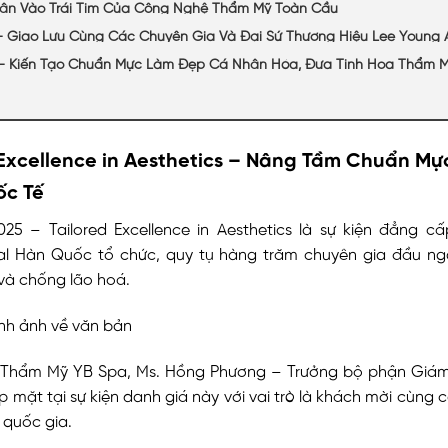
ân Vào Trái Tim Của Công Nghệ Thẩm Mỹ Toàn Cầu
 – Giao Lưu Cùng Các Chuyên Gia Và Đại Sứ Thương Hiệu Lee Young 
– Kiến Tạo Chuẩn Mực Làm Đẹp Cá Nhân Hóa, Đưa Tinh Hoa Thẩm Mỹ
 Excellence in Aesthetics – Nâng Tầm Chuẩn M
c Tế
025 – Tailored Excellence in Aesthetics là sự kiện đẳng c
al Hàn Quốc tổ chức, quy tụ hàng trăm chuyên gia đầu ngà
và chống lão hoá.
n Thẩm Mỹ YB Spa, Ms. Hồng Phương – Trưởng bộ phận Giám 
p mặt tại sự kiện danh giá này với vai trò là khách mời cùng 
 quốc gia.