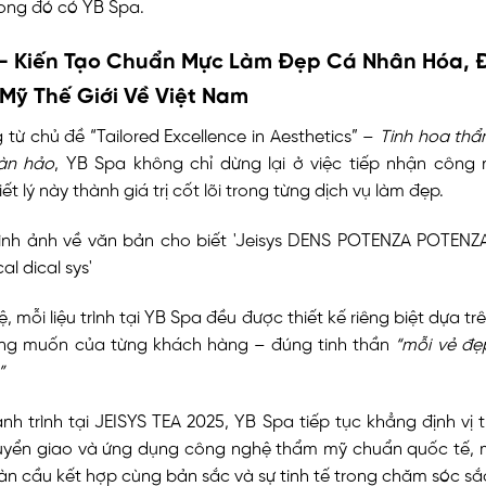
rong đó có YB Spa.
– Kiến Tạo Chuẩn Mực Làm Đẹp Cá Nhân Hóa, 
Mỹ Thế Giới Về Việt Nam
từ chủ đề “Tailored Excellence in Aesthetics” –
Tinh hoa th
àn hảo
, YB Spa không chỉ dừng lại ở việc tiếp nhận công
ết lý này thành giá trị cốt lõi trong từng dịch vụ làm đẹp.
 mỗi liệu trình tại YB Spa đều được thiết kế riêng biệt dựa tr
ng muốn của từng khách hàng – đúng tinh thần
“mỗi vẻ đẹ
”
h trình tại JEISYS TEA 2025, YB Spa tiếp tục khẳng định vị 
huyển giao và ứng dụng công nghệ thẩm mỹ chuẩn quốc tế, 
n cầu kết hợp cùng bản sắc và sự tinh tế trong chăm sóc sắc