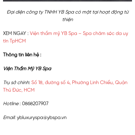
Đại diện công ty TNHH YB Spa có mặt tại hoạt động từ
thiện
XEM NGAY :
Viện thẩm mỹ YB Spa – Spa chăm sóc da uy
tín TpHCM
Thông tin liên hệ :
Viện Thẩm Mỹ YB Spa
Trụ sở chính
:
Số 18, đường số 4, Phường Linh Chiểu, Quận
Thủ Đức, HCM
Hotline
: 0868207907
Email
: ybluxuryspa@ybspa.vn