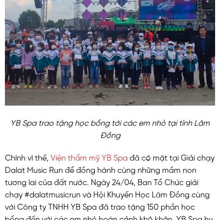
YB Spa trao tặng học bổng tới các em nhỏ tại tỉnh Lâm
Đồng
Chính vì thế,
Viện thẩm mỹ YB Spa
đã có mặt tại Giải chạy
Dalat Music Run để đồng hành cùng những mầm non
tương lai của đất nước. Ngày 24/04, Ban Tổ Chức giải
chạy #dalatmusicrun và Hội Khuyến Học Lâm Đồng cùng
với Công ty TNHH YB Spa đã trao tặng 150 phần học
bổng đến với các em nhỏ hoàn cảnh khó khăn. YB Spa hy