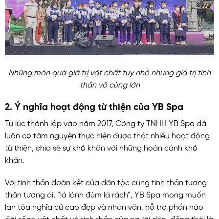
Những món quà giá trị vật chất tuy nhỏ nhưng giá trị tinh
thần vô cùng lớn
2. Ý nghĩa hoạt động từ thiện của YB Spa
Từ lúc thành lập vào năm 2017, Công ty TNHH YB Spa đã
luôn có tâm nguyện thực hiện được thật nhiều hoạt động
từ thiện, chia sẻ sự khó khăn với những hoàn cảnh khó
khăn.
Với tinh thần đoàn kết của dân tộc cùng tinh thần tương
thân tương ái, “lá lành đùm lá rách”, YB Spa mong muốn
lan tỏa nghĩa cử cao đẹp và nhân văn, hỗ trợ phần nào
đời sống vật chất và tinh thần của người dân, đồng thời là