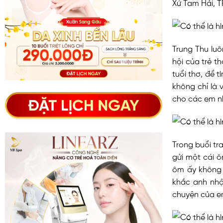
Xứ Tam Hải, T
Trung Thu luô
hội của trẻ t
tuổi thơ, để 
không chỉ là 
cho các em n
Trong buổi t
gửi một cái ô
ôm ấy không 
khắc anh nhậ
chuyện của e