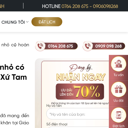
NH
HOTLINE
0764 208 675
-
0906098268
ĐẶT LỊCH
Ề CHÚNG TÔI
 nhỏ có hoàn
 nhỏ có
o Xứ Tam
Họ và tên
i đã mang đến
khăn tại Giáo
Số điện thoại