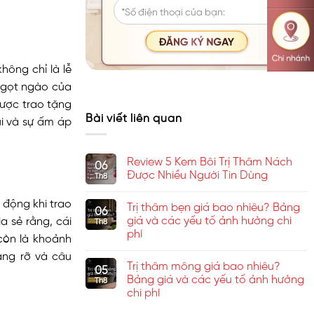
hông chỉ là lễ
 ngọt ngào của
được trao tặng
Bài viết liên quan
ui và sự ấm áp
Review 5 Kem Bôi Trị Thâm Nách
06
Được Nhiều Người Tin Dùng
Th8
Không
có
động khi trao
Trị thâm bẹn giá bao nhiêu? Bảng
bình
06
luận
giá và các yếu tố ảnh hưởng chi
a sẻ rằng, cái
Th8
ở
phí
Review
còn là khoảnh
5
Không
Kem
ạng rỡ và câu
có
Bôi
Trị thâm mông giá bao nhiêu?
bình
05
Trị
luận
Bảng giá và các yếu tố ảnh hưởng
Thâm
Th8
ở
Nách
chi phí
Trị
Được
thâm
Nhiều
Không
bẹn