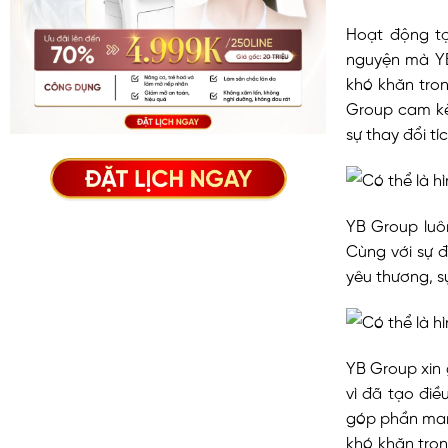
Hoạt động tạ
nguyện mà YB
khó khăn tron
Group cam kế
sự thay đổi tí
YB Group luôn
Cùng với sự 
yêu thương, s
YB Group xin
vì đã tạo điề
góp phần man
khó khăn tro