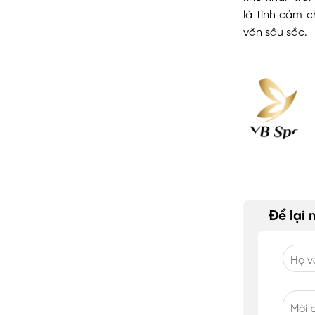
là tình cảm 
văn sâu sắc.
Để lại 