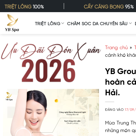
Bỏ
TRIỆT LÔNG
100%
CẤY CĂNG BÓNG
95%
qua
nội
TRIỆT LÔNG
CHĂM SÓC DA CHUYÊN SÂU
dung
Trang chủ
»
cảnh khó khăn
YB Grou
hoàn cả
Hải.
ĐĂNG VÀO
17/09
Mùa Trung Th
những món qu