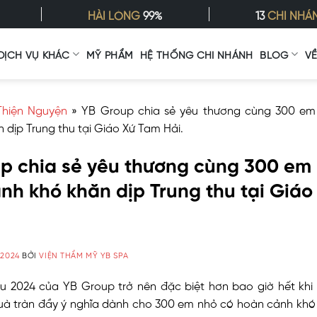
HÀI LÒNG
99%
13
CHI NHÁ
DỊCH VỤ KHÁC
MỸ PHẨM
HỆ THỐNG CHI NHÁNH
BLOG
V
Thiện Nguyện
»
YB Group chia sẻ yêu thương cùng 300 em
 dịp Trung thu tại Giáo Xứ Tam Hải.
p chia sẻ yêu thương cùng 300 em
nh khó khăn dịp Trung thu tại Giá
/2024
BỞI
VIỆN THẨM MỸ YB SPA
u 2024 của YB Group trở nên đặc biệt hơn bao giờ hết kh
à tràn đầy ý nghĩa dành cho 300 em nhỏ có hoàn cảnh khó 