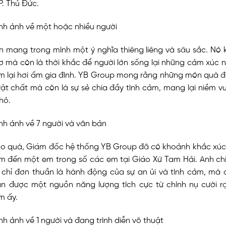
P. Thủ Đức.
n mang trong mình một ý nghĩa thiêng liêng và sâu sắc. Nó k
hơ mà còn là thời khắc để người lớn sống lại những cảm xúc
tìm lại hơi ấm gia đình. YB Group mong rằng những món quà 
vật chất mà còn là sự sẻ chia đầy tình cảm, mang lại niềm v
hỏ.
rao quà, Giám đốc hệ thống YB Group đã có khoảnh khắc xúc 
m đến một em trong số các em tại Giáo Xứ Tam Hải. Anh chi
chỉ đơn thuần là hành động của sự an ủi và tình cảm, mà 
n được một nguồn năng lượng tích cực từ chính nụ cười r
m ấy.