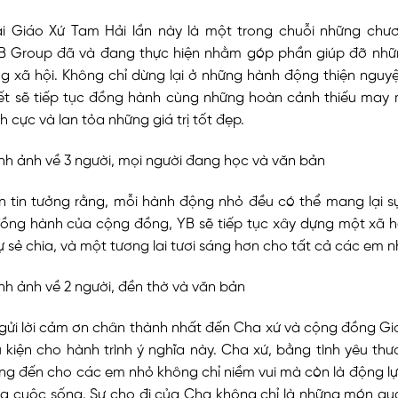
i Giáo Xứ Tam Hải lần này là một trong chuỗi những chươn
 Group đã và đang thực hiện nhằm góp phần giúp đỡ nh
g xã hội. Không chỉ dừng lại ở những hành động thiện nguyệ
t sẽ tiếp tục đồng hành cùng những hoàn cảnh thiếu may 
ch cực và lan tỏa những giá trị tốt đẹp.
 tin tưởng rằng, mỗi hành động nhỏ đều có thể mang lại sự
đồng hành của cộng đồng, YB sẽ tiếp tục xây dựng một xã hộ
ự sẻ chia, và một tương lai tươi sáng hơn cho tất cả các em n
 gửi lời cảm ơn chân thành nhất đến Cha xứ và cộng đồng Gi
u kiện cho hành trình ý nghĩa này. Cha xứ, bằng tình yêu th
g đến cho các em nhỏ không chỉ niềm vui mà còn là động lự
ng cuộc sống. Sự cho đi của Cha không chỉ là những món qu