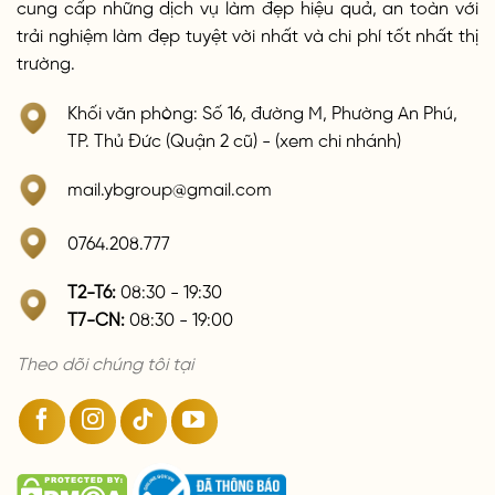
cung cấp những dịch vụ làm đẹp hiệu quả, an toàn với
trải nghiệm làm đẹp tuyệt vời nhất và chi phí tốt nhất thị
trường.
Khối văn phòng: Số 16, đường M, Phường An Phú,
TP. Thủ Đức (Quận 2 cũ) - (xem chi nhánh)
mail.ybgroup@gmail.com
0764.208.777
T2-T6:
08:30 - 19:30
T7-CN:
08:30 - 19:00
Theo dõi chúng tôi tại